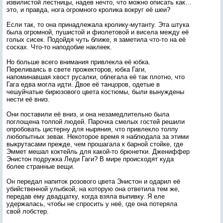
извилистой лестницы, надев нечто, что можно описать как…
это, и правда, нога огромного кролика вокруг её шеи?
Если так, то она принадлежала кролику-мутанту. Эта штука
была огромной, пушистой и фиолетовой и висела между её
голых сисек. Подойдя чуть ближе, я заметила что-то на её
сосках. Что-то наподобие наклеек.
Но больше всего внимания привлекла её юбка.
Переливаясь в свете прожекторов, юбка Гаги,
напоминавшая хвост русалки, облегала её так плотно, что
Гага едва могла идти. Двое её танцоров, одетые в
чешуйчатые бирюзового цвета костюмы, были вынуждены
нести её вниз.
Они поставили её вниз, и она незамедлительно была
поглощена толпой людей. Парочка смелых гостей решили
опробовать цистерну для ныряния, что привлекло толпу
любопытных зевак. Некоторое время я наблюдала за этими
выкрутасами прежде, чем прошагала к барной стойке, где
Эммет мешал коктейль для какой-то брюнетки. Джениффер
Энистон подружка Леди Гаги? В мире происходят куда
более странные вещи.
Он передал напиток розового цвета Энистон и одарил её
убийственной улыбкой, на которую она ответила тем же,
передав ему двадцатку, когда взяла выпивку. Я еле
удержалась, чтобы не спросить у неё, где она потеряла
свой лобстер.