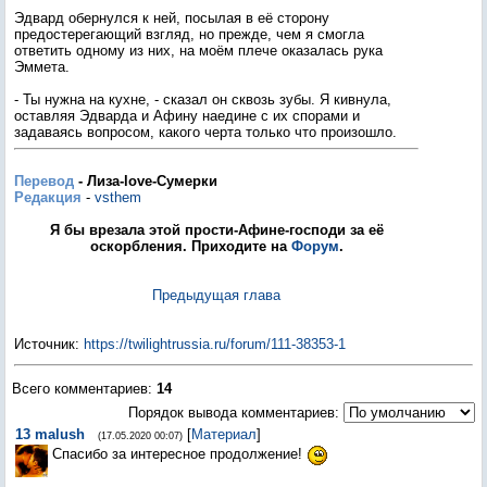
Эдвард обернулся к ней, посылая в её сторону
предостерегающий взгляд, но прежде, чем я смогла
ответить одному из них, на моём плече оказалась рука
Эммета.
- Ты нужна на кухне, - сказал он сквозь зубы. Я кивнула,
оставляя Эдварда и Афину наедине с их спорами и
задаваясь вопросом, какого черта только что произошло.
Перевод
- Лиза-love-Сумерки
Редакция
-
vsthem
Я бы врезала этой прости-Афине-господи за её
оскорбления. Приходите на
Форум
.
Предыдущая глава
Источник
:
https://twilightrussia.ru/forum/111-38353-1
Всего комментариев
:
14
Порядок вывода комментариев:
13
malush
[
Материал
]
(17.05.2020 00:07)
Спасибо за интересное продолжение!