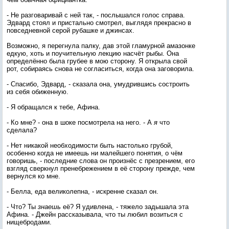
- Не разговаривай с ней так, - послышался голос справа.
Эдвард стоял и пристально смотрел, выглядя прекрасно в
повседневной серой рубашке и джинсах.
Возможно, я перегнула палку, дав этой гламурной амазонке
едкую, хоть и поучительную лекцию насчёт рыбы. Она
определённо была грубее в мою сторону. Я открыла свой
рот, собираясь снова не согласиться, когда она заговорила.
- Спасибо, Эдвард, - сказала она, умудрившись состроить
из себя обиженную.
- Я обращался к тебе, Афина.
- Ко мне? - она в шоке посмотрела на него. - А
я
что
сделала?
- Нет никакой необходимости быть настолько грубой,
особенно когда не имеешь ни малейшего понятия, о чём
говоришь, - последние слова он произнёс с презрением, его
взгляд сверкнул пренебрежением в её сторону прежде, чем
вернулся ко мне.
- Белла, еда великолепна, - искренне сказал он.
- Что? Ты
знаешь
её? Я удивлена, - тяжело задышала эта
Афина. - Джейн рассказывала, что ты любил возиться с
нищебродами.