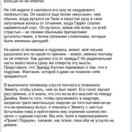
Больше он не ответил.
На той неделе я смотрела его шоу из нездорового
любопытства. Он казался ещё более «вкусным», чем
обычно, когда ругался на Таню и запустил руку в свои
запутанные волосы от отчаяния, когда Гаррет спалил
карамельный соус. Он ругался, забыв обо всём, со всей
страстью – не своими обычными британскими
ругательствами, а более грязными словечками, которые
были запиканы цензурой.
На какое-то мгновение я подумала, может, моё письмо
разозлило его по какой-то причине – может, именно поэтому
он не ответил. Как далеко это от правды? Но рациональная
часть моего мозга сразу же отвергла эту мысль.
Представьте, что Эдвард Каллен переживал о том, что я
подумаю. Фантазия, которой я даже не позволю себе
предаваться.
Я выключила телевизор спустя полчаса и позвонила
Эммету, чтобы узнать, чем он был занят. Его голос звучал
расстроенно, и я знала, что это из-за его мыслей по поводу
Джейка. Вместо того, чтобы просиживать в квартире,
напрасно тратя ментальную энергию на того-чьё-имя-ни-за-
что-не-произнесу-вслух, я поехала к Эммету с шестью
бутылками пива и приготовила ему огромное количество
начос с сырным соусом. Мы ели, пили и пересматривали
«Проект Подиум», хихикая, как психи, пока оба не уснули на
диване.