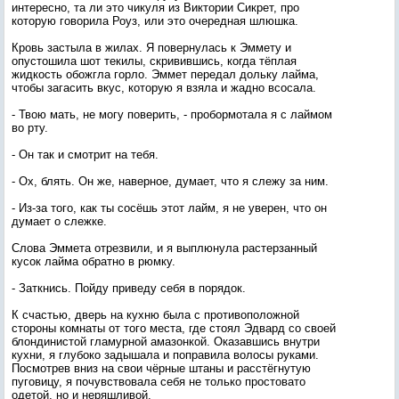
интересно, та ли это чикуля из Виктории Сикрет, про
которую говорила Роуз, или это очередная шлюшка.
Кровь застыла в жилах. Я повернулась к Эммету и
опустошила шот текилы, скривившись, когда тёплая
жидкость обожгла горло. Эммет передал дольку лайма,
чтобы загасить вкус, которую я взяла и жадно всосала.
- Твою мать, не могу поверить, - пробормотала я с лаймом
во рту.
- Он так и смотрит на тебя.
- Ох, блять. Он же, наверное, думает, что я слежу за ним.
- Из-за того, как ты сосёшь этот лайм, я не уверен, что он
думает о слежке.
Слова Эммета отрезвили, и я выплюнула растерзанный
кусок лайма обратно в рюмку.
- Заткнись. Пойду приведу себя в порядок.
К счастью, дверь на кухню была с противоположной
стороны комнаты от того места, где стоял Эдвард со своей
блондинистой гламурной амазонкой. Оказавшись внутри
кухни, я глубоко задышала и поправила волосы руками.
Посмотрев вниз на свои чёрные штаны и расстёгнутую
пуговицу, я почувствовала себя не только простовато
одетой, но и неряшливой.