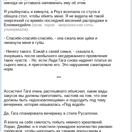
никогда не уставала напоминать ему об этом.
Я улыбнулась и кивнула, а Роуз вскочила со стула и
обошла стол, чтобы обнять меня. Я не видела её такой
энергичной со времён последней весенней распродажи в
Блюмингдейле
(прим. перев.: американская сеть
универмагов)
.
- Спасибо-спасибо-спасибо, - она сжала мои щёки и
чмокнула меня в губы.
- Ничего такого. Езжай к своей семье, - сказала я,
очнувшись после необычного несдержанного проявления
таких чувств. - Но, если Леди Гага снова наденет платье из
сырого мяса, я приготовлю его. Это нарушение санитарных
норм.
***
Ассистент Гаги очень расплывчато объяснил, какие виды
закусок мы должны приготовить, настояв на том, что они
должны быть «вдохновляющими» и подходить под тему
вечеринки, которая называлась «Под водой».
Да, Гага планировала вечеринку в стиле Русалочки.
Я взяла на себя смелость побыть немного креативной.
Лоран, Джеймс и я очистили громадное количество раковин
гребешков, чтобы наполнить их свежим апельсином и