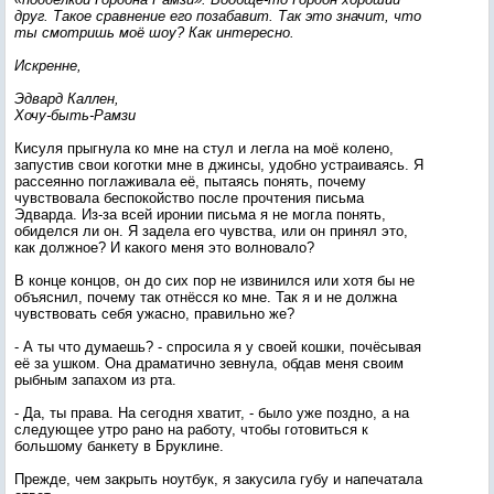
друг. Такое сравнение его позабавит. Так это значит, что
ты смотришь моё шоу? Как интересно.
Искренне,
Эдвард Каллен,
Хочу-быть-Рамзи
Кисуля прыгнула ко мне на стул и легла на моё колено,
запустив свои коготки мне в джинсы, удобно устраиваясь. Я
рассеянно поглаживала её, пытаясь понять, почему
чувствовала беспокойство после прочтения письма
Эдварда. Из-за всей иронии письма я не могла понять,
обиделся ли он. Я задела его чувства, или он принял это,
как должное? И какого меня это волновало?
В конце концов, он до сих пор не извинился или хотя бы не
объяснил, почему так отнёсся ко мне. Так я и не должна
чувствовать себя ужасно, правильно же?
- А ты что думаешь? - спросила я у своей кошки, почёсывая
её за ушком. Она драматично зевнула, обдав меня своим
рыбным запахом из рта.
- Да, ты права. На сегодня хватит, - было уже поздно, а на
следующее утро рано на работу, чтобы готовиться к
большому банкету в Бруклине.
Прежде, чем закрыть ноутбук, я закусила губу и напечатала