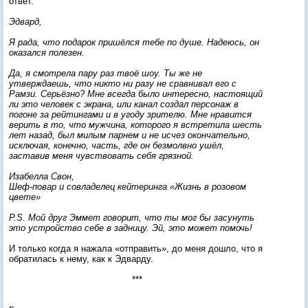
ответ.
Эдвард,
Я рада, что подарок пришёлся тебе по душе. Надеюсь, он
оказался полезен.
Да, я смотрела пару раз твоё шоу. Ты же не
утверждаешь, что никто ни разу не сравнивал его с
Рамзи. Серьёзно? Мне всегда было интересно, настоящий
ли это человек с экрана, или канал создал персонаж в
погоне за рейтингами и в угоду зрителю. Мне нравится
верить в то, что мужчина, которого я встретила шесть
лет назад, был милым парнем и не исчез окончательно,
исключая, конечно, часть, где он безмолвно ушёл,
заставив меня чувствовать себя грязной.
Изабелла Свон,
Шеф-повар и совладелец кейтеринга «Жизнь в розовом
цвете»
P.S. Мой друг Эммет говорит, что ты мог бы засунуть
это устройство себе в задницу. Эй, это может помочь!
И только когда я нажала «отправить», до меня дошло, что я
обратилась к нему, как к Эдварду.
***