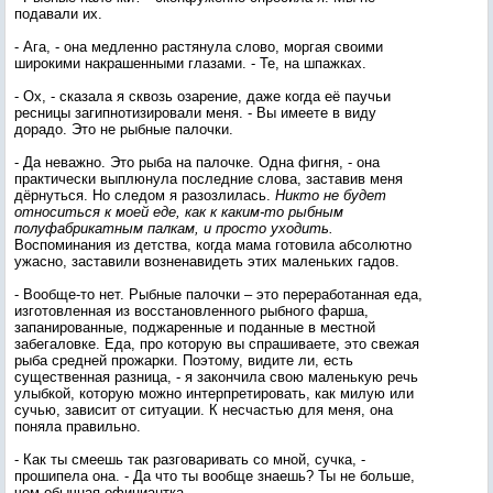
подавали их.
- Ага, - она медленно растянула слово, моргая своими
широкими накрашенными глазами. - Те, на шпажках.
- Ох, - сказала я сквозь озарение, даже когда её паучьи
ресницы загипнотизировали меня. - Вы имеете в виду
дорадо. Это не рыбные палочки.
- Да неважно. Это рыба на палочке. Одна фигня, - она
практически выплюнула последние слова, заставив меня
дёрнуться. Но следом я разозлилась.
Никто не будет
относиться к моей еде, как к каким-то рыбным
полуфабрикатным палкам, и просто уходить.
Воспоминания из детства, когда мама готовила абсолютно
ужасно, заставили возненавидеть этих маленьких гадов.
- Вообще-то нет. Рыбные палочки – это переработанная еда,
изготовленная из восстановленного рыбного фарша,
запанированные, поджаренные и поданные в местной
забегаловке. Еда, про которую вы спрашиваете, это свежая
рыба средней прожарки. Поэтому, видите ли, есть
существенная разница, - я закончила свою маленькую речь
улыбкой, которую можно интерпретировать, как милую или
сучью, зависит от ситуации. К несчастью для меня, она
поняла правильно.
- Как ты смеешь так разговаривать со мной, сучка, -
прошипела она. - Да что ты вообще знаешь? Ты не больше,
чем обычная официантка.