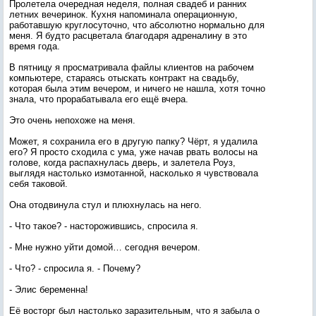
Пролетела очередная неделя, полная свадеб и ранних
летних вечеринок. Кухня напоминала операционную,
работавшую круглосуточно, что абсолютно нормально для
меня. Я будто расцветала благодаря адреналину в это
время года.
В пятницу я просматривала файлы клиентов на рабочем
компьютере, стараясь отыскать контракт на свадьбу,
которая была этим вечером, и ничего не нашла, хотя точно
знала, что прорабатывала его ещё вчера.
Это очень непохоже на меня.
Может, я сохранила его в другую папку? Чёрт, я удалила
его? Я просто сходила с ума, уже начав рвать волосы на
голове, когда распахнулась дверь, и залетела Роуз,
выглядя настолько измотанной, насколько я чувствовала
себя таковой.
Она отодвинула стул и плюхнулась на него.
- Что такое? - насторожившись, спросила я.
- Мне нужно уйти домой… сегодня вечером.
- Что? - спросила я. - Почему?
- Элис беременна!
Её восторг был настолько заразительным, что я забыла о