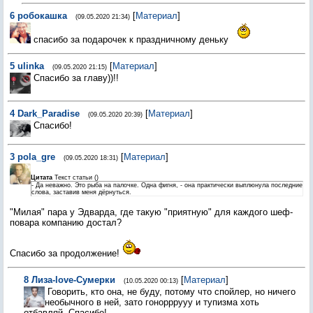
6
робокашка
[
Материал
]
(09.05.2020 21:34)
спасибо за подарочек к праздничному деньку
5
ulinka
[
Материал
]
(09.05.2020 21:15)
Спасибо за главу))!!
4
Dark_Paradise
[
Материал
]
(09.05.2020 20:39)
Спасибо!
3
pola_gre
[
Материал
]
(09.05.2020 18:31)
Цитата
Текст статьи
(
)
- Да неважно. Это рыба на палочке. Одна фигня, - она практически выплюнула последние
слова, заставив меня дёрнуться.
"Милая" пара у Эдварда, где такую "приятную" для каждого шеф-
повара компанию достал?
Спасибо за продолжение!
8
Лиза-love-Сумерки
[
Материал
]
(10.05.2020 00:13)
Говорить, кто она, не буду, потому что спойлер, но ничего
необычного в ней, зато гонорррууу и тупизма хоть
отбавляй. Спасибо!