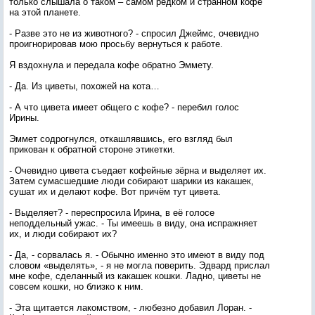
только слышала о таком – самом редком и странном кофе
на этой планете.
- Разве это не из животного? - спросил Джеймс, очевидно
проигнорировав мою просьбу вернуться к работе.
Я вздохнула и передала кофе обратно Эммету.
- Да. Из циветы, похожей на кота…
- А что цивета имеет общего с кофе? - перебил голос
Ирины.
Эммет содрогнулся, откашлявшись, его взгляд был
прикован к обратной стороне этикетки.
- Очевидно цивета съедает кофейные зёрна и выделяет их.
Затем сумасшедшие люди собирают шарики из какашек,
сушат их и делают кофе. Вот причём тут цивета.
- Выделяет? - переспросила Ирина, в её голосе
неподдельный ужас. - Ты имеешь в виду, она испражняет
их, и люди собирают их?
- Да, - сорвалась я. - Обычно именно это имеют в виду под
словом «выделять», - я не могла поверить. Эдвард прислал
мне кофе, сделанный из какашек кошки. Ладно, циветы не
совсем кошки, но близко к ним.
- Эта щитается лакомством, - любезно добавил Лоран. -