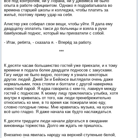
всё под контролем, ни у Лорана, ни у Джеймса не было
опыта в работе официантом. Однако я подрабатывала во
времена старшей школы и колледжа, чтобы платить за
жильё, поэтому приму удар на себя.
Алистер уже собирал свои вещи, чтобы уйти. Я дала ему
двадцатку оплатить такси до больницы и взяла в руки
бамбуковый поднос, который мы прихватили с собой.
- Итак, ребята, - сказала я. - Вперёд за работу.
***
К десяти часам большинство гостей уже приехали, и к тому
времени я подала более двадцати подносов с закусками.
Гагу нигде не было видно, поэтому я узнала некоторых
других людей. Джей Зи и Бейонсе выглядели очень даже
нормальными, пока стояли и болтали с другой наверняка
известной парой. Я едва говорила с кем-то, лавируя между
гостей с подносом. К моему лицу приклеилась улыбка, хотя
внутри я кривилась от того, как люди пренебрежительно
относились ко мне, в то время как пожирали мою еду,
словно голодные гиены. Мне нравилась музыка, на кухне
всё шло гладко. Я даже начала как будто наслаждаться.
К десяти тридцати люди начали дёргаться в ожидании
виновницы торжества. Долго им ждать не пришлось.
Внезапно она явилась народу на верхней ступеньке белой,