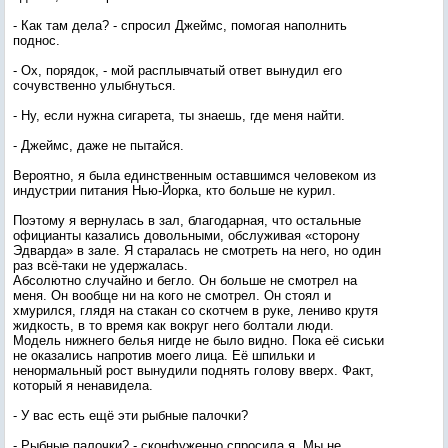
- Как там дела? - спросил Джеймс, помогая наполнить
поднос.
- Ох, порядок, - мой расплывчатый ответ вынудил его
сочувственно улыбнуться.
- Ну, если нужна сигарета, ты знаешь, где меня найти.
- Джеймс, даже не пытайся.
Вероятно, я была единственным оставшимся человеком из
индустрии питания Нью-Йорка, кто больше не курил.
Поэтому я вернулась в зал, благодарная, что остальные
официанты казались довольными, обслуживая «сторону
Эдварда» в зале. Я старалась не смотреть на него, но один
раз всё-таки не удержалась.
Абсолютно случайно и бегло. Он больше не смотрел на
меня. Он вообще ни на кого не смотрел. Он стоял и
хмурился, глядя на стакан со скотчем в руке, лениво крутя
жидкость, в то время как вокруг него болтали люди.
Модель нижнего белья нигде не было видно. Пока её сиськи
не оказались напротив моего лица. Её шпильки и
ненормальный рост вынудили поднять голову вверх. Факт,
который я ненавидела.
- У вас есть ещё эти рыбные палочки?
- Рыбные палочки? - сконфуженно спросила я. Мы не