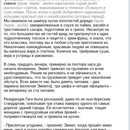
севиче
(прим. перев.: мелко нарезанная сырая рыба
различных сортов, маринованная в течение 15 минут в
соке лайма. После этого к рыбе добавляют нарезанный
кольцами красный лук и иногда рокото (острый перец))
.
Мы нанизали на шампур куски золотистой дорадо
(прим.
перев.: рыба)
, замаринованные в соусе из лайма, васаби и
тростникового сахара, подготовив их к грилю. Несмотря на
то, что большинство её гостей вряд ли притронутся к едва
подкопчённому лососю и пицетте с крем-фреш, я знала, что
это классика, поэтому мы в любом случае приготовили их.
Неизлечимо измождённым, красивым людям не помешала
бы капелька жира и глютена. Конечно же, требуемые суши,
икра и устрицы в раковинах.
В семь тридцать вечера, примерно за полтора часа до
начала вечеринки, Эммет приехал на грузовике со всем
необходимым. Решив не рисковать и не облажаться, я
удостоверилась, что за грузовиком приедет уже закалённая
обслуга. Всех вместе нас было девять человек – два
бармена (включая Эммета), три шефа и четыре официанта –
на вечеринку из ста человек.
Резиденция Гаги была роскошной, даже по не нью-йоркским
стандартам, охватывая три этажа наверху одного из самых
дорогих зданий города. Её ассистентка – высокая, тощая
женщина с причудливым изгибом бровей –
поприветствовала нас и провела на кухню.
- Пресвятые угодники, - произнёс Эммет, когда прошёл мимо
меня, неся в руках коробку свеженьких бокалов для вина. -