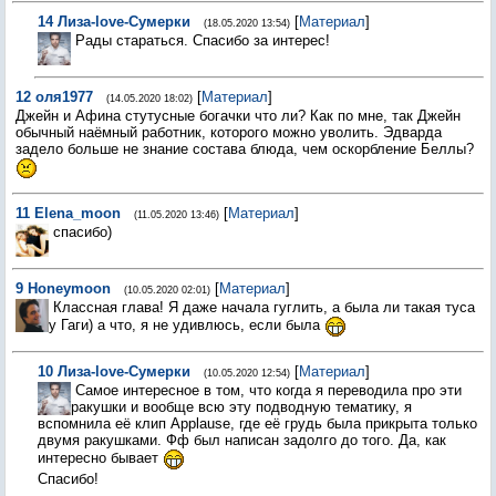
14
Лиза-love-Сумерки
[
Материал
]
(18.05.2020 13:54)
Рады стараться. Спасибо за интерес!
12
оля1977
[
Материал
]
(14.05.2020 18:02)
Джейн и Афина стутусные богачки что ли? Как по мне, так Джейн
обычный наёмный работник, которого можно уволить. Эдварда
задело больше не знание состава блюда, чем оскорбление Беллы?
11
Elena_moon
[
Материал
]
(11.05.2020 13:46)
спасибо)
9
Honeymoon
[
Материал
]
(10.05.2020 02:01)
Классная глава! Я даже начала гуглить, а была ли такая туса
у Гаги) а что, я не удивлюсь, если была
10
Лиза-love-Сумерки
[
Материал
]
(10.05.2020 12:54)
Самое интересное в том, что когда я переводила про эти
ракушки и вообще всю эту подводную тематику, я
вспомнила её клип Applause, где её грудь была прикрыта только
двумя ракушками. Фф был написан задолго до того. Да, как
интересно бывает
Спасибо!