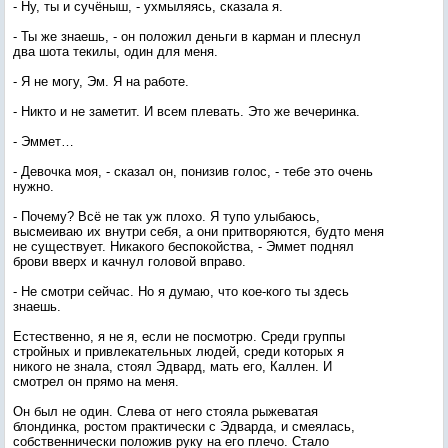
- Ну, ты и сучёныш, - ухмыляясь, сказала я.
- Ты же знаешь, - он положил деньги в карман и плеснул
два шота текилы, один для меня.
- Я не могу, Эм. Я на работе.
- Никто и не заметит. И всем плевать. Это же вечеринка.
- Эммет…
- Девочка моя, - сказал он, понизив голос, - тебе это очень
нужно.
- Почему? Всё не так уж плохо. Я тупо улыбаюсь,
высмеиваю их внутри себя, а они притворяются, будто меня
не существует. Никакого беспокойства, - Эммет поднял
брови вверх и качнул головой вправо.
- Не смотри сейчас. Но я думаю, что кое-кого ты здесь
знаешь.
Естественно, я не я, если не посмотрю. Среди группы
стройных и привлекательных людей, среди которых я
никого не знала, стоял Эдвард, мать его, Каллен. И
смотрел он прямо на меня.
Он был не один. Слева от него стояла рыжеватая
блондинка, ростом практически с Эдварда, и смеялась,
собственнически положив руку на его плечо. Стало