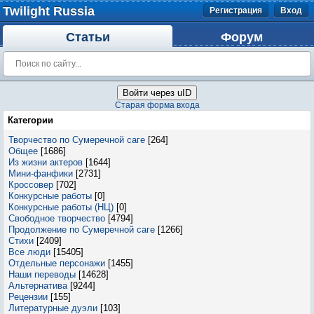
Twilight Russia
Регистрация
Вход
Статьи
Форум
Войти через uID
Старая форма входа
Категории
Творчество по Сумеречной саге
[264]
Общее
[1686]
Из жизни актеров
[1644]
Мини-фанфики
[2731]
Кроссовер
[702]
Конкурсные работы
[0]
Конкурсные работы (НЦ)
[0]
Свободное творчество
[4794]
Продолжение по Сумеречной саге
[1266]
Стихи
[2409]
Все люди
[15405]
Отдельные персонажи
[1455]
Наши переводы
[14628]
Альтернатива
[9244]
Рецензии
[155]
Литературные дуэли
[103]