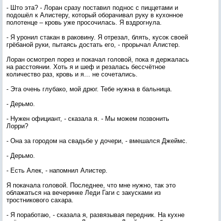
- Што эта? - Лоран сразу поставил поднос с пиццетами и
подошёл к Алистеру, который оборачивал руку в кухонное
полотенце – кровь уже просочилась. Я вздрогнула.
- Я уронил стакан в раковину. Я отрезал, блять, кусок своей
грёбаной руки, пытаясь достать его, - прорычал Алистер.
Лоран осмотрел порез и покачал головой, пока я держалась
на расстоянии. Хоть я и шеф и резалась бессчётное
количество раз, кровь и я… не сочетались.
- Эта очень глубако, мой дрюг. Тебе нужна в бальница.
- Дерьмо.
- Нужен официант, - сказала я. - Мы можем позвонить
Лорри?
- Она за городом на свадьбе у дочери, - вмешался Джеймс.
- Дерьмо.
- Есть Алек, - напомнил Алистер.
Я покачала головой. Последнее, что мне нужно, так это
облажаться на вечеринке Леди Гаги с закусками из
тростникового сахара.
- Я поработаю, - сказала я, развязывая передник. На кухне