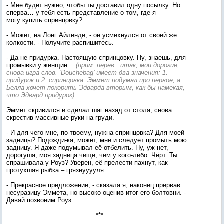
- Мне будет нужно, чтобы ты доставил одну посылку. Но
сперва… у тебя есть представление о том, где я
могу купить спринцовку?
- Может, на Лонг Айленде, - он усмехнулся от своей же
колкости. - Получите-распишитесь.
- Да не придурка. Настоящую спринцовку. Ну, знаешь, для
промывки у женщин…
(прим. перев.: итак, мои дорогие,
снова игра слов. ‘Douchebag’ имеет два значения: 1.
придурок и 2. спринцовка. Эммет подумал про первое, а
Белла хочет покорить Эдварда вторым, как бы намекая,
что Эдвард придурок).
Эммет скривился и сделал шаг назад от стола, снова
скрестив массивные руки на груди.
- И для чего мне, по-твоему, нужна спринцовка? Для моей
задницы? Подожди-ка, может, мне и следует промыть мою
задницу. Я даже подумывал её отбелить. Ну, уж нет,
дорогуша, моя задница чище, чем у кого-либо. Чёрт. Ты
спрашивала у Роуз? Уверен, её прелести пахнут, как
протухшая рыбка – грязнууууля.
- Прекрасное предложение, - сказала я, наконец прервав
несуразицу Эммета, но высоко оценив итог его болтовни. -
Давай позвоним Роуз.
***