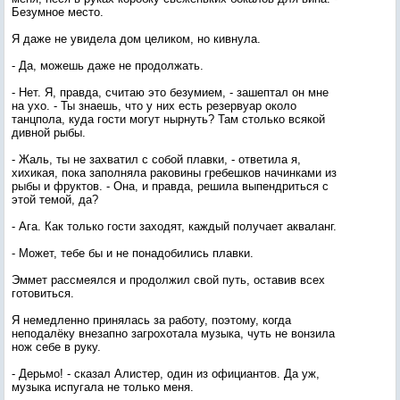
Безумное место.
Я даже не увидела дом целиком, но кивнула.
- Да, можешь даже не продолжать.
- Нет. Я, правда, считаю это безумием, - зашептал он мне
на ухо. - Ты знаешь, что у них есть резервуар около
танцпола, куда гости могут нырнуть? Там столько всякой
дивной рыбы.
- Жаль, ты не захватил с собой плавки, - ответила я,
хихикая, пока заполняла раковины гребешков начинками из
рыбы и фруктов. - Она, и правда, решила выпендриться с
этой темой, да?
- Ага. Как только гости заходят, каждый получает акваланг.
- Может, тебе бы и не понадобились плавки.
Эммет рассмеялся и продолжил свой путь, оставив всех
готовиться.
Я немедленно принялась за работу, поэтому, когда
неподалёку внезапно загрохотала музыка, чуть не вонзила
нож себе в руку.
- Дерьмо! - сказал Алистер, один из официантов. Да уж,
музыка испугала не только меня.