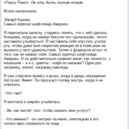
«Fancy Feast». Не хочу быть плохим отцом.
Всего наилучшего,
Эдвард Каллен
Самый горячий шеф-повар Америки.
Я перечитала записку, стараясь понять, что с ней сделать.
Концовка, когда он назвал Кисулю его «доченькой», почти
заставила улыбнуться. Я заставила себя опустить уголки
рта, чтобы даже моя секретная реакция ни в коем разе не
вызвала у него удовольствие. Затем я фыркнула вслух от
того, как он назвал себя.
Самый горячий шеф-повар
Америки
. И он действительно сравнил меня, как личность, с
кошачьим – э-э-э, циветы – кофе из какашек? Один раз
засранец, значит, засранец навсегда.
Я уже схватила бумагу и ручку, когда в дверь неуверенно
постучал Эммет. Он просунул голову внутрь, когда я не
ответила.
- Что там?
Я молчала и широко улыбалась.
- Эм, как насчёт того, чтобы оказать мне услугу?
- Что именно? - он смотрел на меня, скептицизм в его
голосе ярко отражался на лице.