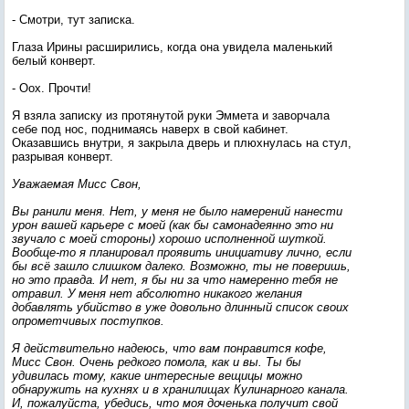
- Смотри, тут записка.
Глаза Ирины расширились, когда она увидела маленький
белый конверт.
- Оох. Прочти!
Я взяла записку из протянутой руки Эммета и заворчала
себе под нос, поднимаясь наверх в свой кабинет.
Оказавшись внутри, я закрыла дверь и плюхнулась на стул,
разрывая конверт.
Уважаемая Мисс Свон,
Вы ранили меня. Нет, у меня не было намерений нанести
урон вашей карьере с моей (как бы самонадеянно это ни
звучало с моей стороны) хорошо исполненной шуткой.
Вообще-то я планировал проявить инициативу лично, если
бы всё зашло слишком далеко. Возможно, ты не поверишь,
но это правда. И нет, я бы ни за что намеренно тебя не
отравил. У меня нет абсолютно никакого желания
добавлять убийство в уже довольно длинный список своих
опрометчивых поступков.
Я действительно надеюсь, что вам понравится кофе,
Мисс Свон. Очень редкого помола, как и вы. Ты бы
удивилась тому, какие интересные вещицы можно
обнаружить на кухнях и в хранилищах Кулинарного канала.
И, пожалуйста, убедись, что моя доченька получит свой