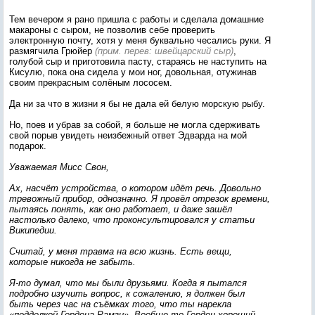
Тем вечером я рано пришла с работы и сделала домашние
макароны с сыром, не позволив себе проверить
электронную почту, хотя у меня буквально чесались руки. Я
размягчила Грюйер
(прим. перев: швейцарский сыр)
,
голубой сыр и приготовила пасту, стараясь не наступить на
Кисулю, пока она сидела у мои ног, довольная, отужинав
своим прекрасным солёным лососем.
Да ни за что в жизни я бы не дала ей белую морскую рыбу.
Но, поев и убрав за собой, я больше не могла сдерживать
свой порыв увидеть неизбежный ответ Эдварда на мой
подарок.
Уважаемая Мисс Свон,
Ах, насчёт устройства, о котором идёт речь. Довольно
тревожный прибор, однозначно. Я провёл отрезок времени,
пытаясь понять, как оно работает, и даже зашёл
настолько далеко, что проконсультировался у статьи
Википедии.
Считай, у меня травма на всю жизнь. Есть вещи,
которые никогда не забыть.
Я-то думал, что мы были друзьями. Когда я пытался
подробно изучить вопрос, к сожалению, я должен был
быть через час на съёмках того, что ты нарекла
«подделкой Гордона Рамзи». Вообще-то Гордон хороший