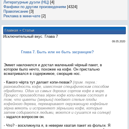
Литературные дуэли (НЦ)
[4]
Фанфики по другим произведениям
[4324]
Правописание
[3]
Реклама в мини-чате
[2]
»
Главная
Статьи
Исключительный вкус. Глава 7
09.05.2020
Глава 7. Быть или не быть засранцем?
Эммет наклонился и достал маленький чёрный пакет, в
котором было нечто, похожее на кофе. Он пристально
всматривался в содержимое, сморщив нос.
- Какого чёрта тут делает копи-лювак?
(прим. перев.:
разновидность кофе, известная специфическим способом
обработки. Один из самых дорогих сортов кофе в мире.
Процесс производства зёрен кофе копи-лювак состоит в
том, что циветы (зверьки) поедают спелые плоды
кофейного дерева, переваривают окружающую кофейные
зёрна мякоть и испражняют зёрнышки кофе, которые
затем собираются людьми, моются и сушатся на солнце)
- задался вопросом он.
- Что? - воскликнула я, в неверии хватая пакет из фольги. Я