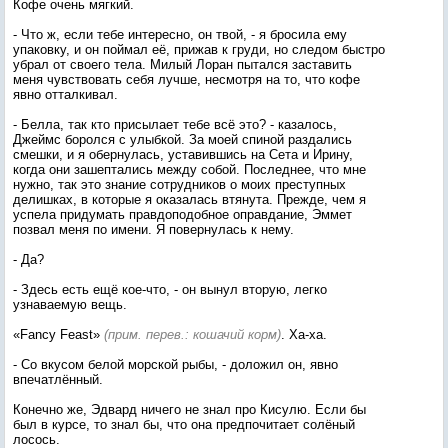
Кофе очень мягкий.
- Что ж, если тебе интересно, он твой, - я бросила ему
упаковку, и он поймал её, прижав к груди, но следом быстро
убрал от своего тела. Милый Лоран пытался заставить
меня чувствовать себя лучше, несмотря на то, что кофе
явно отталкивал.
- Белла, так кто присылает тебе всё это? - казалось,
Джеймс боролся с улыбкой. За моей спиной раздались
смешки, и я обернулась, уставившись на Сета и Ирину,
когда они зашептались между собой. Последнее, что мне
нужно, так это знание сотрудников о моих преступных
делишках, в которые я оказалась втянута. Прежде, чем я
успела придумать правдоподобное оправдание, Эммет
позвал меня по имени. Я повернулась к нему.
- Да?
- Здесь есть ещё кое-что, - он вынул вторую, легко
узнаваемую вещь.
«Fancy Feast»
(прим. перев.: кошачий корм)
. Ха-ха.
- Со вкусом белой морской рыбы, - доложил он, явно
впечатлённый.
Конечно же, Эдвард ничего не знал про Кисулю. Если бы
был в курсе, то знал бы, что она предпочитает солёный
лосось.