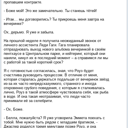
пропавшем контракте.
- Боже мой! Это же замечательно. Ты станешь тётей!
- Итак… мы договорились? Ты прикроешь меня завтра на
вечеринке?
Ох, дерьмо. Я уже и забыла.
На прошлой неделе я получила неожиданный звонок от
личного ассистента Леди Гаги. Гага планировала
отпраздновать выход нового альбома вечеринкой в своём
пентхаусе в Центральном парке, и кейтеринг, который они
наняли, кинул их в последний момент – а справимся ли мы
с работой за такой короткий срок?
Я с готовностью согласилась, зная, что Роуз будет
счастлива руководить процессом. В отличие от меня,
которая старалась держаться подальше от вечеринок звёзд
из-за их часто непредсказуемого, странного и иногда
откровенно грубого поведения, с которым я сталкивалась
лично, Роуз в такой атмосфере чувствовала себя, как рыба
в воде. И она такая неотразимая, что люди часто
принимали её за селебрити.
- Ох, Боже.
- Белла, пожалуйста? Я уже уговорила Эммета поехать с
тобой. Мне нужно быть рядом с младшим братиком, -
Джаспер родился тремя минутами позже Роуз, и она