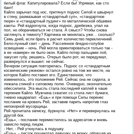
белый флаг. Капитулировала? Если бы! Упрямая, как сто
бант!
Кайло зарычал под нос, притянул поднос Силой и швырнул
в стену, размазывая «стандартный суп», «стандартное
пюре» и «стандартный пудинг» по металлической обшивке
каюты. Рей вздрогнула, когда поднос, дребезжа, упал на
пол, но оборачиваться не стала. А смысл? Чтобы снова
заглянуть в темноту? Картинка не менялась уже… сколько?
Семь дней, если брать в расчет количество переключений.
Бело-лунный свет – день. Рассеянное бледно-голубое
освещение – ночь. Рей могла ориентироваться только так -
в ее «камере» не было окон. Кайло потер пальцами лоб,
закусил губу, решаясь. Открыл было рот, но передумал,
развернулся и вышел: не сейчас.
Вечером ситуация повторилась. Поднос со «стандартным
космическим ужином» остался ровно на том же месте, на
которое Кайло поставил его. Единственное, что
изменилось, это положение Рей. Сейчас она не сидела, а
лежала спиной к силовому полю. Очевидно, окончательно
обессилила. Эта мысль стала последней каплей в чаше
терпения Кайло. Мужчина схватил со стола лист бумаги,
гневно нацарапал: «Ешь» и при помощи Силы перенес
послание на кровать Рей, заставив парить напротив глаз
непокорной мусорщицы.
Рей прочитала записку, буркнула: «Нет» и перевернулась на
другой бок.
«Ешь», - послание переместилось за адресатом и вновь
зависло перед лицом.
- Нет, - Рей уткнулась в подушку.
«Ешь», - листок пощекотал девушку за мочку, обращая на