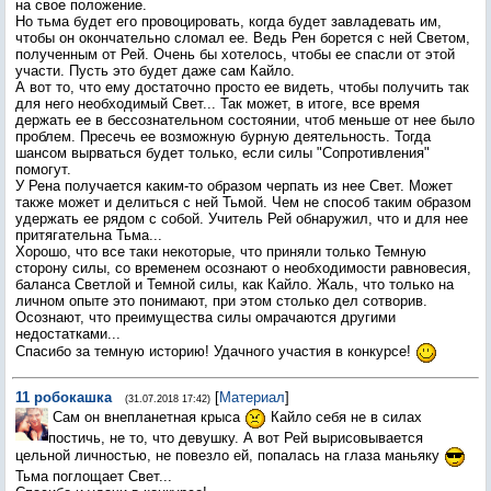
на свое положение.
Но тьма будет его провоцировать, когда будет завладевать им,
чтобы он окончательно сломал ее. Ведь Рен борется с ней Светом,
полученным от Рей. Очень бы хотелось, чтобы ее спасли от этой
участи. Пусть это будет даже сам Кайло.
А вот то, что ему достаточно просто ее видеть, чтобы получить так
для него необходимый Свет... Так может, в итоге, все время
держать ее в бессознательном состоянии, чтоб меньше от нее было
проблем. Пресечь ее возможную бурную деятельность. Тогда
шансом вырваться будет только, если силы "Сопротивления"
помогут.
У Рена получается каким-то образом черпать из нее Свет. Может
также может и делиться с ней Тьмой. Чем не способ таким образом
удержать ее рядом с собой. Учитель Рей обнаружил, что и для нее
притягательна Тьма...
Хорошо, что все таки некоторые, что приняли только Темную
сторону силы, со временем осознают о необходимости равновесия,
баланса Светлой и Темной силы, как Кайло. Жаль, что только на
личном опыте это понимают, при этом столько дел сотворив.
Осознают, что преимущества силы омрачаются другими
недостатками...
Спасибо за темную историю! Удачного участия в конкурсе!
11
робокашка
[
Материал
]
(31.07.2018 17:42)
Сам он внепланетная крыса
Кайло себя не в силах
постичь, не то, что девушку. А вот Рей вырисовывается
цельной личностью, не повезло ей, попалась на глаза маньяку
Тьма поглощает Свет...