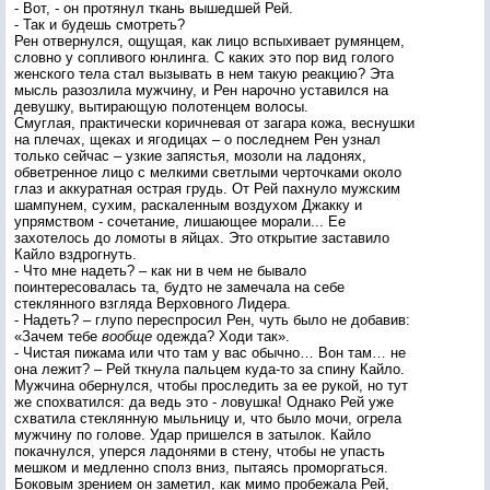
- Вот, - он протянул ткань вышедшей Рей.
- Так и будешь смотреть?
Рен отвернулся, ощущая, как лицо вспыхивает румянцем,
словно у сопливого юнлинга. С каких это пор вид голого
женского тела стал вызывать в нем такую реакцию? Эта
мысль разозлила мужчину, и Рен нарочно уставился на
девушку, вытирающую полотенцем волосы.
Смуглая, практически коричневая от загара кожа, веснушки
на плечах, щеках и ягодицах – о последнем Рен узнал
только сейчас – узкие запястья, мозоли на ладонях,
обветренное лицо с мелкими светлыми черточками около
глаз и аккуратная острая грудь. От Рей пахнуло мужским
шампунем, сухим, раскаленным воздухом Джакку и
упрямством - сочетание, лишающее морали... Ее
захотелось до ломоты в яйцах. Это открытие заставило
Кайло вздрогнуть.
- Что мне надеть? – как ни в чем не бывало
поинтересовалась та, будто не замечала на себе
стеклянного взгляда Верховного Лидера.
- Надеть? – глупо переспросил Рен, чуть было не добавив:
«Зачем тебе
вообще
одежда? Ходи так».
- Чистая пижама или что там у вас обычно… Вон там… не
она лежит? – Рей ткнула пальцем куда-то за спину Кайло.
Мужчина обернулся, чтобы проследить за ее рукой, но тут
же спохватился: да ведь это - ловушка! Однако Рей уже
схватила стеклянную мыльницу и, что было мочи, огрела
мужчину по голове. Удар пришелся в затылок. Кайло
покачнулся, уперся ладонями в стену, чтобы не упасть
мешком и медленно сполз вниз, пытаясь проморгаться.
Боковым зрением он заметил, как мимо пробежала Рей,