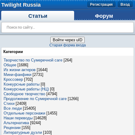
Twilight Russia
Регистрация
Вход
Статьи
Форум
Войти через uID
Старая форма входа
Категории
Творчество по Сумеречной саге
[264]
Общее
[1686]
Из жизни актеров
[1644]
Мини-фанфики
[2731]
Кроссовер
[702]
Конкурсные работы
[0]
Конкурсные работы (НЦ)
[0]
Свободное творчество
[4794]
Продолжение по Сумеречной саге
[1266]
Стихи
[2409]
Все люди
[15405]
Отдельные персонажи
[1455]
Наши переводы
[14628]
Альтернатива
[9244]
Рецензии
[155]
Литературные дуэли
[103]