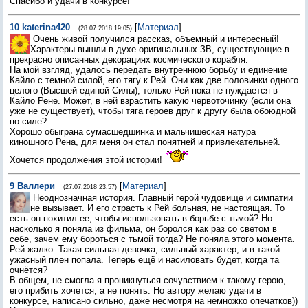
Спасибо и удачи в конкурсе!
10
katerina420
[
Материал
]
(28.07.2018 19:05)
Очень живой получился рассказ, объемный и интересный!
Характеры вышли в духе оригинальных ЗВ, существующие в
прекрасно описанных декорациях космического корабля.
На мой взгляд, удалось передать внутреннюю борьбу и единение
Кайло с темной силой, его тягу к Рей. Они как две половинки одного
целого (Высшей единой Силы), только Рей пока не нуждается в
Кайло Рене. Может, в ней взрастить какую червоточинку (если она
уже не существует), чтобы тяга героев друг к другу была обоюдной
по силе?
Хорошо обыграна сумасшедшинка и мальчишеская натура
киношного Рена, для меня он стал понятней и привлекательней.
Хочется продолжения этой истории!
9
Валлери
[
Материал
]
(27.07.2018 23:57)
Неоднозначная история. Главный герой чудовище и симпатии
не вызывает. И его страсть к Рей больная, не настоящая. То
есть он похитил ее, чтобы использовать в борьбе с тьмой? Но
насколько я поняла из фильма, он боролся как раз со светом в
себе, зачем ему бороться с тьмой тогда? Не поняла этого момента.
Рей жалко. Такая сильная девочка, сильный характер, и в такой
ужасный плен попала. Теперь ещё и насиловать будет, когда та
очнётся?
В общем, не смогла я проникнуться сочувствием к такому герою,
его прибить хочется, а не понять. Но автору желаю удачи в
конкурсе, написано сильно, даже несмотря на немножко опечатков))