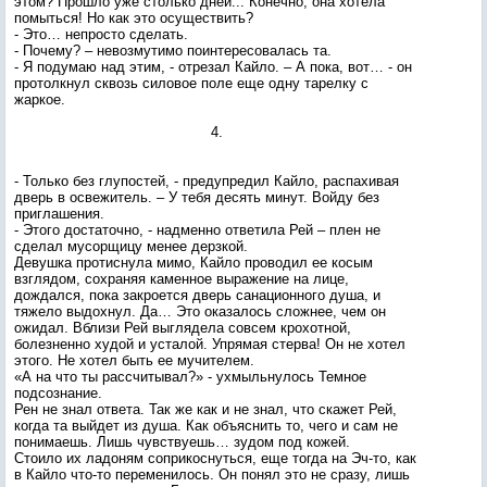
этом? Прошло уже столько дней... Конечно, она хотела
помыться! Но как это осуществить?
- Это… непросто сделать.
- Почему? – невозмутимо поинтересовалась та.
- Я подумаю над этим, - отрезал Кайло. – А пока, вот… - он
протолкнул сквозь силовое поле еще одну тарелку с
жаркое.
4.
- Только без глупостей, - предупредил Кайло, распахивая
дверь в освежитель. – У тебя десять минут. Войду без
приглашения.
- Этого достаточно, - надменно ответила Рей – плен не
сделал мусорщицу менее дерзкой.
Девушка протиснула мимо, Кайло проводил ее косым
взглядом, сохраняя каменное выражение на лице,
дождался, пока закроется дверь санационного душа, и
тяжело выдохнул. Да… Это оказалось сложнее, чем он
ожидал. Вблизи Рей выглядела совсем крохотной,
болезненно худой и усталой. Упрямая стерва! Он не хотел
этого. Не хотел быть ее мучителем.
«А на что ты рассчитывал?» - ухмыльнулось Темное
подсознание.
Рен не знал ответа. Так же как и не знал, что скажет Рей,
когда та выйдет из душа. Как объяснить то, чего и сам не
понимаешь. Лишь чувствуешь… зудом под кожей.
Стоило их ладоням соприкоснуться, еще тогда на Эч-то, как
в Кайло что-то переменилось. Он понял это не сразу, лишь