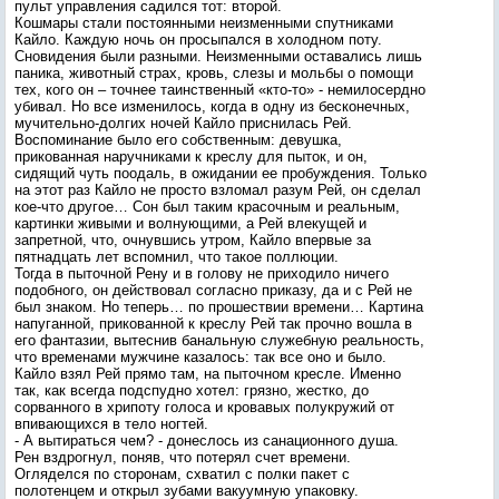
пульт управления садился тот: второй.
Кошмары стали постоянными неизменными спутниками
Кайло. Каждую ночь он просыпался в холодном поту.
Сновидения были разными. Неизменными оставались лишь
паника, животный страх, кровь, слезы и мольбы о помощи
тех, кого он – точнее таинственный «кто-то» - немилосердно
убивал. Но все изменилось, когда в одну из бесконечных,
мучительно-долгих ночей Кайло приснилась Рей.
Воспоминание было его собственным: девушка,
прикованная наручниками к креслу для пыток, и он,
сидящий чуть поодаль, в ожидании ее пробуждения. Только
на этот раз Кайло не просто взломал разум Рей, он сделал
кое-что другое… Сон был таким красочным и реальным,
картинки живыми и волнующими, а Рей влекущей и
запретной, что, очнувшись утром, Кайло впервые за
пятнадцать лет вспомнил, что такое поллюции.
Тогда в пыточной Рену и в голову не приходило ничего
подобного, он действовал согласно приказу, да и с Рей не
был знаком. Но теперь… по прошествии времени… Картина
напуганной, прикованной к креслу Рей так прочно вошла в
его фантазии, вытеснив банальную служебную реальность,
что временами мужчине казалось: так все оно и было.
Кайло взял Рей прямо там, на пыточном кресле. Именно
так, как всегда подспудно хотел: грязно, жестко, до
сорванного в хрипоту голоса и кровавых полукружий от
впивающихся в тело ногтей.
- А вытираться чем? - донеслось из санационного душа.
Рен вздрогнул, поняв, что потерял счет времени.
Огляделся по сторонам, схватил с полки пакет с
полотенцем и открыл зубами вакуумную упаковку.