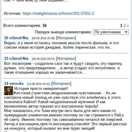
сон. – Твой монстр тебя охраняет...
Источник
:
https://twilightrussia.ru/forum/201-37911-1
Всего комментариев
:
16
1
2
»
Порядок вывода комментариев:
16
o3eruli4ka
[
Материал
]
(09.09.2018 20:09)
Видно, и у меня остались похожие мысли после фильма, и это
совсем новая история джедаев, более лирическая, что ли...
15
o3eruli4ka
[
Материал
]
(09.09.2018 20:07)
Вот посмотрим - создатели саги так и будут сводить эту парочку,
думаю, это предопределено... а автор угадал это интуитивно. и
такие отношения хорошо не заканчиваются...
14
verocks
[
Материал
]
(14.08.2018 18:41)
История просто невероятная!!
Жестокая,страстная,неоднозначная,чувственная... Ах,не
смотрела новый эпизод,но уже чувствую,что влюбилась в этого
психопата Кайло!! Какой неоднозначный мужчина! И как
великолепно автор показал его внутреннюю борьбу!
Мне показалось,что Тьма внутри него была для него каким-то
чужеродным элементом,именно поэтому он так стремился к Рей,к
её свету. Именно поэтому так самозабвенно питался её энергией.
Автор,я восхищена,просто восхищена,спасибо! Это первый рассказ
на конкурсе, который вызвал во мне бурю эмоций!