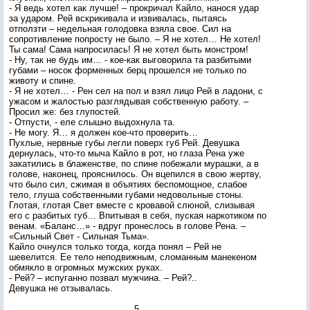
- Я ведь хотел как лучше! – прокричал Кайло, нанося удар
за ударом. Рей вскрикивала и извивалась, пытаясь
отползти – недельная голодовка взяла свое. Сил на
сопротивление попросту не было. – Я не хотел… Не хотел!
Ты сама! Сама напросилась! Я не хотел быть монстром!
- Ну, так не будь им… - кое-как выговорила та разбитыми
губами – носок форменных берц прошелся не только по
животу и спине.
- Я не хотел… - Рен сел на пол и взял лицо Рей в ладони, с
ужасом и жалостью разглядывая собственную работу. –
Просил же: без глупостей.
- Отпусти, - еле слышно выдохнула та.
- Не могу. Я… я должен кое-что проверить…
Пухлые, нервные губы легли поверх губ Рей. Девушка
дернулась, что-то мыча Кайло в рот, но глаза Рена уже
закатились в блаженстве, по спине побежали мурашки, а в
голове, наконец, прояснилось. Он вцепился в свою жертву,
что было сил, сжимая в объятиях беспомощное, слабое
тело, глуша собственными губами недовольные стоны.
Глотая, глотая Свет вместе с кровавой слюной, слизывая
его с разбитых губ… Впитывая в себя, пуская наркотиком по
венам. «Баланс…» - вдруг пронеслось в голове Рена. –
«Сильный Свет - Сильная Тьма».
Кайло очнулся только тогда, когда понял – Рей не
шевелится. Ее тело неподвижным, сломанным манекеном
обмякло в огромных мужских руках.
- Рей? – испуганно позвал мужчина. – Рей?..
Девушка не отзывалась.
5.