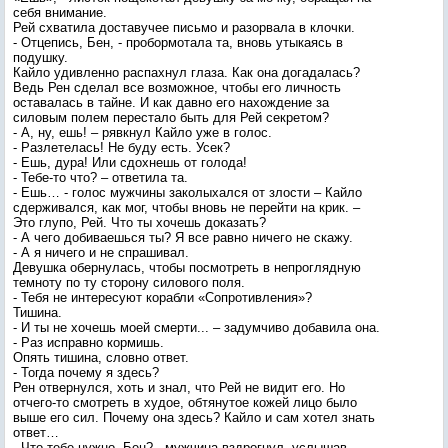
себя внимание.
Рей схватила доставучее письмо и разорвала в клочки.
- Отцепись, Бен, - пробормотала та, вновь утыкаясь в
подушку.
Кайло удивленно распахнул глаза. Как она догадалась?
Ведь Рен сделал все возможное, чтобы его личность
оставалась в тайне. И как давно его нахождение за
силовым полем перестало быть для Рей секретом?
- А, ну, ешь! – рявкнул Кайло уже в голос.
- Разлетелась! Не буду есть. Усек?
- Ешь, дура! Или сдохнешь от голода!
- Тебе-то что? – ответила та.
- Ешь… - голос мужчины заколыхался от злости – Кайло
сдерживался, как мог, чтобы вновь не перейти на крик. –
Это глупо, Рей. Что ты хочешь доказать?
- А чего добиваешься ты? Я все равно ничего не скажу.
- А я ничего и не спрашивал.
Девушка обернулась, чтобы посмотреть в непроглядную
темноту по ту сторону силового поля.
- Тебя не интересуют корабли «Сопротивления»?
Тишина.
- И ты не хочешь моей смерти... – задумчиво добавила она.
- Раз исправно кормишь.
Опять тишина, словно ответ.
- Тогда почему я здесь?
Рен отвернулся, хоть и знал, что Рей не видит его. Но
отчего-то смотреть в худое, обтянутое кожей лицо было
выше его сил. Почему она здесь? Кайло и сам хотел знать
ответ…
- Что тебе нужно, Бен? - мужчина вздрогнул, услышав