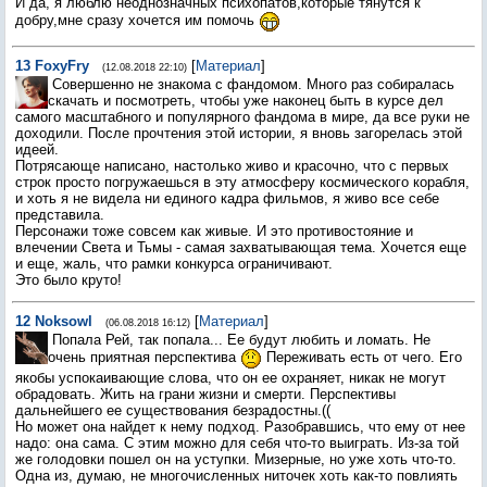
И да, я люблю неоднозначных психопатов,которые тянутся к
добру,мне сразу хочется им помочь
13
FoxyFry
[
Материал
]
(12.08.2018 22:10)
Совершенно не знакома с фандомом. Много раз собиралась
скачать и посмотреть, чтобы уже наконец быть в курсе дел
самого масштабного и популярного фандома в мире, да все руки не
доходили. После прочтения этой истории, я вновь загорелась этой
идеей.
Потрясающе написано, настолько живо и красочно, что с первых
строк просто погружаешься в эту атмосферу космического корабля,
и хоть я не видела ни единого кадра фильмов, я живо все себе
представила.
Персонажи тоже совсем как живые. И это противостояние и
влечении Света и Тьмы - самая захватывающая тема. Хочется еще
и еще, жаль, что рамки конкурса ограничивают.
Это было круто!
12
Noksowl
[
Материал
]
(06.08.2018 16:12)
Попала Рей, так попала... Ее будут любить и ломать. Не
очень приятная перспектива
Переживать есть от чего. Его
якобы успокаивающие слова, что он ее охраняет, никак не могут
обрадовать. Жить на грани жизни и смерти. Перспективы
дальнейшего ее существования безрадостны.((
Но может она найдет к нему подход. Разобравшись, что ему от нее
надо: она сама. С этим можно для себя что-то выиграть. Из-за той
же голодовки пошел он на уступки. Мизерные, но уже хоть что-то.
Одна из, думаю, не многочисленных ниточек хоть как-то повлиять