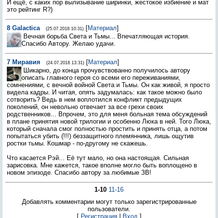
И ещё, с каких пор вылизывание ширинки, жестокое избиение и мат
это рейтинг R?)
8
Galactica
[
Материал
]
(25.07.2018 10:31)
Вечная борьба Света и Тьмы... Впечатляющая история.
Спасибо Автору. Желаю удачи.
7
Миравия
[
Материал
]
(24.07.2018 13:31)
Шикарно, до конца прочувствованно получилось автору
описать главного героя со всеми его переживаниями,
сомнениями, с вечной войной Света и Тьмы. Он как живой, я просто
видела кадры. И читая, опять задумалась: как такое можно было
сотворить? Ведь в нем воплотился конфликт предыдущих
поколений, он невольно отвечает за все грехи своих
родственников... Впрочем, это для меня больная тема обсуждений
в плане принятия новой трилогии и особенно Люка в ней. Того Люка,
который сначала смог полностью простить и принять отца, а потом
попытаться убить (!!!) беззащитного племянника, лишь ощутив
ростки тьмы. Кошмар - по-другому не скажешь.
Что касается Рэй... Её тут мало, но она настоящая. Сильная
зарисовка. Мне кажется, такое вполне могло быть воплощено в
новом эпизоде. Спасибо автору за любимые ЗВ!
1-10
11-16
Добавлять комментарии могут только зарегистрированные
пользователи.
[
Регистрация
|
Вход
]