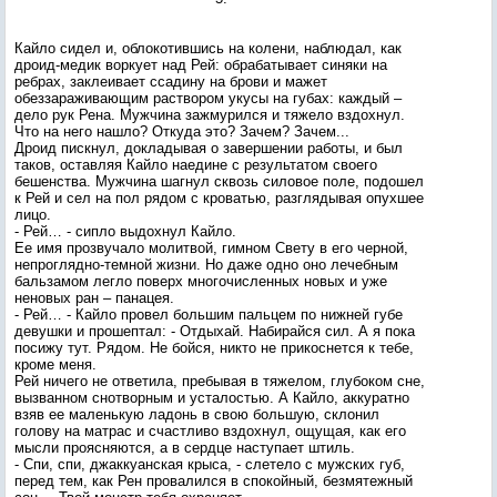
Кайло сидел и, облокотившись на колени, наблюдал, как
дроид-медик воркует над Рей: обрабатывает синяки на
ребрах, заклеивает ссадину на брови и мажет
обеззараживающим раствором укусы на губах: каждый –
дело рук Рена. Мужчина зажмурился и тяжело вздохнул.
Что на него нашло? Откуда это? Зачем? Зачем...
Дроид пискнул, докладывая о завершении работы, и был
таков, оставляя Кайло наедине с результатом своего
бешенства. Мужчина шагнул сквозь силовое поле, подошел
к Рей и сел на пол рядом с кроватью, разглядывая опухшее
лицо.
- Рей… - сипло выдохнул Кайло.
Ее имя прозвучало молитвой, гимном Свету в его черной,
непроглядно-темной жизни. Но даже одно оно лечебным
бальзамом легло поверх многочисленных новых и уже
неновых ран – панацея.
- Рей… - Кайло провел большим пальцем по нижней губе
девушки и прошептал: - Отдыхай. Набирайся сил. А я пока
посижу тут. Рядом. Не бойся, никто не прикоснется к тебе,
кроме меня.
Рей ничего не ответила, пребывая в тяжелом, глубоком сне,
вызванном снотворным и усталостью. А Кайло, аккуратно
взяв ее маленькую ладонь в свою большую, склонил
голову на матрас и счастливо вздохнул, ощущая, как его
мысли проясняются, а в сердце наступает штиль.
- Спи, спи, джаккуанская крыса, - слетело с мужских губ,
перед тем, как Рен провалился в спокойный, безмятежный