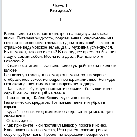
Часть 1.
Кто здесь?
1.
Кайло сидел за столом и смотрел на полупустой стакан
виски. Янтарная жидкость, подсвеченная бледно-голубым
ночным освещением, казалась ядовито-зеленой – какое-то
страшное ведьмовское зелье. Да… Мужчина усмехнулся.
Быть может, так оно и есть? В последнее время он был не в
ладу с самим собой. Месяц или два… Как давно это
началось?
- К вам посетитель, - заявило видео-устройство на входном
шлюзе.
Рен вскинул голову и посмотрел в монитор: на экране
отобразилось узкое, испещренное шрамами лицо. Рен ждал
незнакомца, поэтому тут же направился к двери.
- Ваш заказ, - буркнул наемник и поправил большой темно-
серый мешок, висящий на плече.
- Твоя оплата, - Кайло бросил мужчине стопку
Галактических кредитов. Тот поймал деньги и убрал в
карман.
- Куда? – незнакомец мельком огляделся, ища место для
своей ноши.
- Оставь здесь.
- Как прикажете, - он поставил мешок у порога и исчез.
Едва шлюз встал на место, Рен присел, рассматривая
серую грубую ткань. Провел по шершавой поверхности