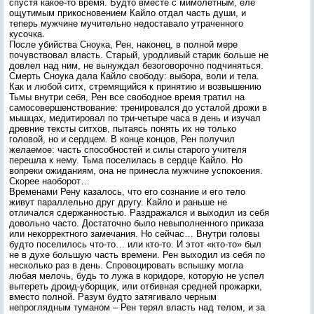
спустя какое-то время. Будто вместе с мимолетным, еле
ощутимым прикосновением Кайло отдал часть души, и
теперь мужчине мучительно недоставало утраченного
кусочка.
После убийства Сноука, Рен, наконец, в полной мере
почувствовал власть. Старый, уродливый старик больше не
довлел над ним, не вынуждал безоговорочно подчиняться.
Смерть Сноука дала Кайло свободу: выбора, воли и тела.
Как и любой ситх, стремящийся к принятию и возвышению
Тьмы внутри себя, Рен все свободное время тратил на
самосовершенствование: тренировался до усталой дрожи в
мышцах, медитировал по три-четыре часа в день и изучал
древние тексты ситхов, пытаясь понять их не только
головой, но и сердцем. В конце концов, Рен получил
желаемое: часть способностей и силы старого учителя
перешла к нему. Тьма поселилась в сердце Кайло. Но
вопреки ожиданиям, она не принесла мужчине успокоения.
Скорее наоборот…
Временами Рену казалось, что его сознание и его тело
живут параллельно друг другу. Кайло и раньше не
отличался сдержанностью. Раздражался и выходил из себя
довольно часто. Достаточно было невыполненного приказа
или некорректного замечания. Но сейчас… Внутри головы
будто поселилось что-то… или кто-то. И этот «кто-то» был
не в духе большую часть времени. Рен выходил из себя по
несколько раз в день. Спровоцировать вспышку могла
любая мелочь, будь то лужа в коридоре, которую не успел
вытереть дроид-уборщик, или отбивная средней прожарки,
вместо полной. Разум будто затягивало черным
непроглядным туманом – Рен терял власть над телом, и за