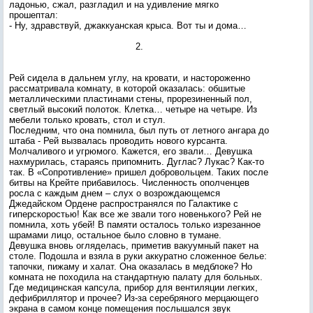
ладонью, сжал, разгладил и на удивление мягко
прошептал:
- Ну, здравствуй, джаккуанская крыса. Вот ты и дома…
2.
Рей сидела в дальнем углу, на кровати, и настороженно
рассматривала комнату, в которой оказалась: обшитые
металлическими пластинами стены, прорезиненный пол,
светлый высокий полоток. Клетка… четыре на четыре. Из
мебели только кровать, стол и стул.
Последним, что она помнила, был путь от летного ангара до
штаба - Рей вызвалась проводить нового курсанта.
Молчаливого и угрюмого. Кажется, его звали… Девушка
нахмурилась, стараясь припомнить. Дуглас? Лукас? Как-то
так. В «Сопротивление» пришел добровольцем. Таких после
битвы на Крейте прибавилось. Численность ополченцев
росла с каждым днем – слух о возрождающемся
Джедайском Ордене распространялся по Галактике с
гиперскоростью! Как все же звали того новенького? Рей не
помнила, хоть убей! В памяти осталось только изрезанное
шрамами лицо, остальное было словно в тумане.
Девушка вновь огляделась, приметив вакуумный пакет на
столе. Подошла и взяла в руки аккуратно сложенное белье:
тапочки, пижаму и халат. Она оказалась в медблоке? Но
комната не походила на стандартную палату для больных.
Где медицинская капсула, прибор для вентиляции легких,
дефибриллятор и прочее? Из-за серебряного мерцающего
экрана в самом конце помещения послышался звук