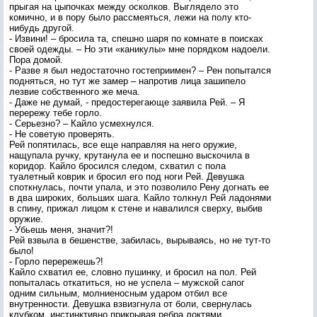
прыгая на цыпочках между осколков. Выглядело это
комично, и в пору было рассмеяться, лежи на полу кто-
нибудь другой.
- Извини! – бросила та, спешно шаря по комнате в поисках
своей одежды. – Но эти «каникулы» мне порядком надоели.
Пора домой.
- Разве я был недостаточно гостеприимен? – Рен попытался
подняться, но тут же замер – напротив лица зашипело
лезвие собственного же меча.
- Даже не думай, - предостерегающе заявила Рей. – Я
перережу тебе горло.
- Серьезно? – Кайло усмехнулся.
- Не советую проверять.
Рей попятилась, все еще направляя на него оружие,
нащупала ручку, крутанула ее и поспешно выскочила в
коридор. Кайло бросился следом, схватил с пола
туалетный коврик и бросил его под ноги Рей. Девушка
споткнулась, почти упала, и это позволило Рену догнать ее
в два широких, больших шага. Кайло толкнул Рей ладонями
в спину, прижал лицом к стене и навалился сверху, выбив
оружие.
- Убьешь меня, значит?!
Рей взвыла в бешенстве, забилась, вырываясь, но не тут-то
было!
- Горло перережешь?!
Кайло схватил ее, словно пушинку, и бросил на пол. Рей
попыталась откатиться, но не успела – мужской сапог
одним сильным, молниеносным ударом отбил все
внутренности. Девушка взвизгнула от боли, свернулась
клубком, инстинктивно прикрывая ребра локтями.