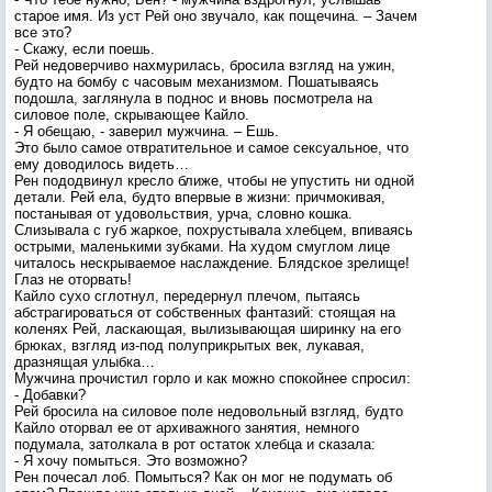
старое имя. Из уст Рей оно звучало, как пощечина. – Зачем
все это?
- Скажу, если поешь.
Рей недоверчиво нахмурилась, бросила взгляд на ужин,
будто на бомбу с часовым механизмом. Пошатываясь
подошла, заглянула в поднос и вновь посмотрела на
силовое поле, скрывающее Кайло.
- Я обещаю, - заверил мужчина. – Ешь.
Это было самое отвратительное и самое сексуальное, что
ему доводилось видеть…
Рен пододвинул кресло ближе, чтобы не упустить ни одной
детали. Рей ела, будто впервые в жизни: причмокивая,
постанывая от удовольствия, урча, словно кошка.
Слизывала с губ жаркое, похрустывала хлебцем, впиваясь
острыми, маленькими зубками. На худом смуглом лице
читалось нескрываемое наслаждение. Блядское зрелище!
Глаз не оторвать!
Кайло сухо сглотнул, передернул плечом, пытаясь
абстрагироваться от собственных фантазий: стоящая на
коленях Рей, ласкающая, вылизывающая ширинку на его
брюках, взгляд из-под полуприкрытых век, лукавая,
дразнящая улыбка…
Мужчина прочистил горло и как можно спокойнее спросил:
- Добавки?
Рей бросила на силовое поле недовольный взгляд, будто
Кайло оторвал ее от архиважного занятия, немного
подумала, затолкала в рот остаток хлебца и сказала:
- Я хочу помыться. Это возможно?
Рен почесал лоб. Помыться? Как он мог не подумать об