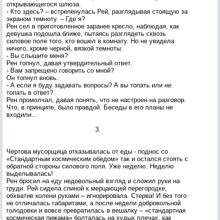
открывающегося шлюза.
- Кто здесь? – встрепенулась Рей, разглядывая стоящую за
экраном темноту. – Где я?
Рен сел в приготовленное заранее кресло, наблюдая, как
девушка подошла ближе, пытаясь разглядеть сквозь
силовое поле того, кто вошел в комнату. Но не увидела
ничего, кроме черной, вязкой темноты.
- Вы слышите меня?
Рен топнул, давая утвердительный ответ.
- Вам запрещено говорить со мной?
Он топнул вновь.
- А если я буду задавать вопросы? А вы топать или
не
топать в ответ?
Рен промолчал, давая понять, что не настроен на разговор.
Что, в принципе, было правдой. Беседы в его планы не
входили...
3.
Чертова мусорщица отказывалась от еды - поднос со
«Стандартным космическим обедом» так и остался стоять с
обратной стороны силового поля. Уже неделю. Неделю
выделывалась!
Рен бросил на еду недовольный взгляд и сложил руки на
груди. Рей сидела спиной к мерцающей перегородке,
обхватив колени руками – игнорировала. Стерва! И без того
не отличалась габаритами, а после недели добровольной
голодовки и вовсе превратилась в вешалку – «стандартная
космическая пижама» болталась на худых плечах, как