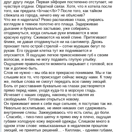
друг другу люди. Первая эйфория постепенно отступает, не
чувствуя отдачи. Обратной связи. Хотя, что я хотела после
того, как предала <b>нас</b>? После того, как тайком
сбежала из города, ничего ему не объяснив?
Что же я наделала? Резко распахиваю глаза, упираясь
взглядом в темное полотно его плаща. Задерживаю
дыхание и буквально застываю, уже собираясь
отодвинуться, когда сильные руки впиваются в мою
красную куртку. Сжимаются на моей спине. Притягивают
ближе, не давая отодвинуться ни на сантиметр. Дрожь
пронзает тело острой стрелой – сотни мурашек бегут по
рукам. Его грудная клетка тут же поднимается и
опускается. Я ощущаю легкое прикосновение губ к своим
волосам, и вновь не могу подавить глупую улыбку.
Ощущение правильности момента накрывает с головой, все
так и должно быть.
Слов не нужно – мы оба все прекрасно понимаем. Мы и так
слышим все то, что происходит сейчас между нами. К тому
же, любые слова не смогут передать всю гамму эмоций.
Боль от расставания буквально на глазах растворяется
прямо перед нами, уходя куда-то в морскую гладь.
Исчезает с наших сердец, наконец-то оставляя их
свободными. Готовыми открыться новому.
Он прижимает меня к себе еще сильнее, я поступаю так же.
Невольно всхлипываю, не имея никаких сил сдерживать
внутренние слезы. Зажмуриваюсь что есть силы, до боли.
- Спасибо, - тихо-тихо шепчу я прямо ему в плечо, ощущая
губами холодную кожу верхней одежды. Слишком много в
одном этом слове: невысказанных в недалеком прошлом
эмоций, не принятых решений… - Киллиан, - одними губами,