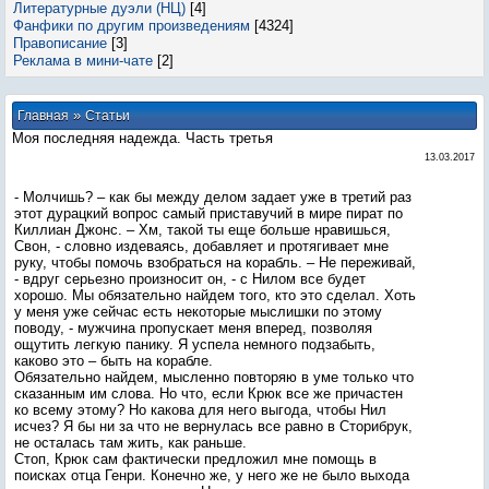
Литературные дуэли (НЦ)
[4]
Фанфики по другим произведениям
[4324]
Правописание
[3]
Реклама в мини-чате
[2]
»
Главная
Статьи
Моя последняя надежда. Часть третья
13.03.2017
- Молчишь? – как бы между делом задает уже в третий раз
этот дурацкий вопрос самый приставучий в мире пират по
Киллиан Джонс. – Хм, такой ты еще больше нравишься,
Свон, - словно издеваясь, добавляет и протягивает мне
руку, чтобы помочь взобраться на корабль. – Не переживай,
- вдруг серьезно произносит он, - с Нилом все будет
хорошо. Мы обязательно найдем того, кто это сделал. Хоть
у меня уже сейчас есть некоторые мыслишки по этому
поводу, - мужчина пропускает меня вперед, позволяя
ощутить легкую панику. Я успела немного подзабыть,
каково это – быть на корабле.
Обязательно найдем, мысленно повторяю в уме только что
сказанным им слова. Но что, если Крюк все же причастен
ко всему этому? Но какова для него выгода, чтобы Нил
исчез? Я бы ни за что не вернулась все равно в Сторибрук,
не осталась там жить, как раньше.
Стоп, Крюк сам фактически предложил мне помощь в
поисках отца Генри. Конечно же, у него же не было выхода