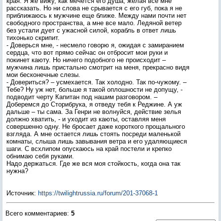
края. Я же вижу, как мечется его душа, желая все мне
рассказать. Но ни слова не срывается с его губ, пока я не
приближаюсь к мужчине еще ближе. Между нами почти нет
свободного пространства, а мне все мало. Ледяной ветер
без устали дует с ужасной силой, корабль в ответ лишь
тихонько скрипит.
- Доверься мне, - несмело говорю я, ожидая с замиранием
сердца, что вот прямо сейчас он отбросит мои руки и
покинет каюту. Но ничего подобного не происходит –
мужчина лишь пристально смотрит на меня, прекрасно видя
мои бесконечные слезы.
- Довериться? – усмехается. Так холодно. Так по-чужому. –
Тебе? Ну уж нет, больше я такой оплошности не допущу, -
подводит черту Капитан под нашим разговором. –
Доберемся до Сторибрука, я отведу тебя к Реджине. А уж
дальше – ты сама. За Генри не волнуйся, действие зелья
должно хватить, - и уходит из каюты, оставляя меня
совершенно одну. Не бросает даже короткого прощального
взгляда. А мне остается лишь стоять посреди маленькой
комнаты, слыша лишь завывания ветра и его удаляющиеся
шаги. С всхлипом опускаюсь на край постели и крепко
обнимаю себя руками.
Надо держаться. Где же вся моя стойкость, когда она так
нужна?
Источник
:
https://twilightrussia.ru/forum/201-37068-1
Всего комментариев
:
5