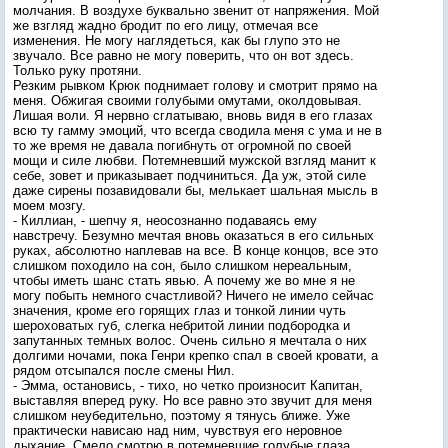
молчания. В воздухе буквально звенит от напряжения. Мой
же взгляд жадно бродит по его лицу, отмечая все
изменения. Не могу наглядеться, как бы глупо это не
звучало. Все равно не могу поверить, что он вот здесь.
Только руку протяни.
Резким рывком Крюк поднимает голову и смотрит прямо на
меня. Обжигая своими голубыми омутами, околдовывая.
Лишая воли. Я нервно сглатываю, вновь видя в его глазах
всю ту гамму эмоций, что всегда сводила меня с ума и не в
то же время не давала погибнуть от огромной по своей
мощи и силе любви. Потемневший мужской взгляд манит к
себе, зовет и приказывает подчиниться. Да уж, этой силе
даже сирены позавидовали бы, мелькает шальная мысль в
моем мозгу.
- Киллиан, - шепчу я, неосознанно подаваясь ему
навстречу. Безумно мечтая вновь оказаться в его сильных
руках, абсолютно наплевав на все. В конце концов, все это
слишком походило на сон, было слишком нереальным,
чтобы иметь шанс стать явью. А почему же во мне я не
могу побыть немного счастливой? Ничего не имело сейчас
значения, кроме его горящих глаз и тонкой линии чуть
шероховатых губ, слегка небритой линии подбородка и
запутанных темных волос. Очень сильно я мечтала о них
долгими ночами, пока Генри крепко спал в своей кровати, а
рядом отсыпался после смены Нил.
- Эмма, остановись, - тихо, но четко произносит Капитан,
выставляя вперед руку. Но все равно это звучит для меня
слишком неубедительно, поэтому я тянусь ближе. Уже
практически нависаю над ним, чувствуя его неровное
дыхание. Смело смотрю в потемневшие голубые глаза.