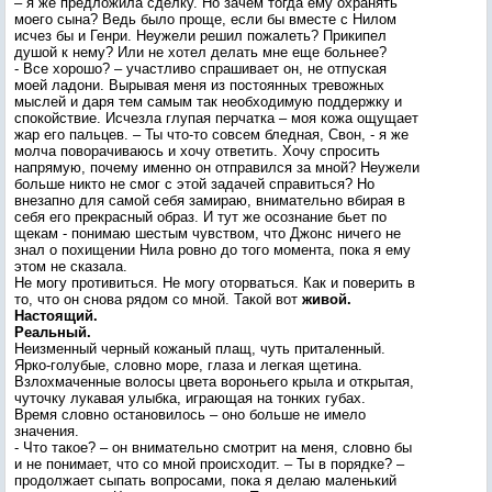
– я же предложила сделку. Но зачем тогда ему охранять
моего сына? Ведь было проще, если бы вместе с Нилом
исчез бы и Генри. Неужели решил пожалеть? Прикипел
душой к нему? Или не хотел делать мне еще больнее?
- Все хорошо? – участливо спрашивает он, не отпуская
моей ладони. Вырывая меня из постоянных тревожных
мыслей и даря тем самым так необходимую поддержку и
спокойствие. Исчезла глупая перчатка – моя кожа ощущает
жар его пальцев. – Ты что-то совсем бледная, Свон, - я же
молча поворачиваюсь и хочу ответить. Хочу спросить
напрямую, почему именно он отправился за мной? Неужели
больше никто не смог с этой задачей справиться? Но
внезапно для самой себя замираю, внимательно вбирая в
себя его прекрасный образ. И тут же осознание бьет по
щекам - понимаю шестым чувством, что Джонс ничего не
знал о похищении Нила ровно до того момента, пока я ему
этом не сказала.
Не могу противиться. Не могу оторваться. Как и поверить в
то, что он снова рядом со мной. Такой вот
живой.
Настоящий.
Реальный.
Неизменный черный кожаный плащ, чуть приталенный.
Ярко-голубые, словно море, глаза и легкая щетина.
Взлохмаченные волосы цвета вороньего крыла и открытая,
чуточку лукавая улыбка, играющая на тонких губах.
Время словно остановилось – оно больше не имело
значения.
- Что такое? – он внимательно смотрит на меня, словно бы
и не понимает, что со мной происходит. – Ты в порядке? –
продолжает сыпать вопросами, пока я делаю маленький