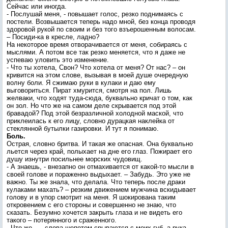
Сейчас или иногда.
- Послушай меня, - повышает голос, резко поднимаясь с
постели. Возвышается теперь надо мной, без конца проводя
здоровой рукой по своим и без того взъерошенным волосам.
– Посиди-ка в кресле, ладно?
На некоторое время отворачивается от меня, собираясь с
мыслями. А потом все так резко меняется, что я даже не
успеваю уловить это изменение.
- Что ты хотела, Свон? Что хотела от меня? От нас? – он
кривится на этом слове, вызывая в моей душе очередную
волну боли. Я сжимаю руки в кулаки и даю ему
выговориться. Пират хмурится, смотря на пол. Лишь
желваки, что ходят туда-сюда, буквально кричат о том, как
он зол. Но что же на самом деле скрывается под этой
бравадой? Под этой безразличной холодной маской, что
приклеилась к его лицу, словно дурацкая наклейка от
стеклянной бутылки газировки. И тут я понимаю.
Боль.
Острая, словно бритва. И такая же опасная. Она буквально
льется через край, полыхает на дне его глаз. Пожирает его
душу изнутри посильнее морских чудовищ.
- А знаешь, - внезапно он отмахивается от какой-то мысли в
своей голове и пораженно выдыхает. – Забудь. Это уже не
важно. Ты же знала, что делала. Что теперь после драки
кулаками махать? – резким движением мужчина вскидывает
голову и в упор смотрит на меня. Я шокирована таким
откровением с его стороны и совершенно не знаю, что
сказать. Безумно хочется закрыть глаза и не видеть его
такого – потерянного и сраженного.
- Что же… - слова шепотом срываются с моих губ, а рука