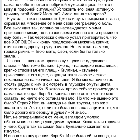
сама по себе тянется к небритой мужской щеке. Но что я
могу в подобной ситуации? Успокоить его, зная истинную
причину этой боли? Могу ли? Имею ли на это право?
- Я устал, - тихо произносит Джонс и чуть прикрывает глаза,
скрывая на мгновение от меня свою безграничную боль.
Все выглядит так, словно он наслаждается моими
прикосновениями, но в то же время именно это и причиняет
ему боль. – Так чертовски сильно устал притворяться, что
все ХОРОШО! – к концу предложения мужчина кричит,
стискивая здоровую руку в кулак. Не смотрит на меня,
громко рычит. – Твою мать, Свон, если бы ты только
знала…
- Я знаю… - шепотом произношу я, уже не сдерживая
слезы. – Мне тоже больно, Джонс, - на выдохе выпаливаю,
крепко стискивая его плащ. - Киллиан, - сильнее
прикасаюсь к его щеке, ощущая так знакомое легкое
покалывание на кончиках пальцев. Я бы могла вечно так
стоять рядом с ним и смотреть в глубокие омуты цвета
самого чистого неба. В которых прямо сейчас происходила
самая настоящая борьба. Капитан явно хотел что-то мне
сказать, но нечто его останавливало. Но что же именно это
было? Страх? Нет, он никогда не был трусом, это уж я
знала точно. А что, если это была попытка защитить то, что
было дорого его сердцу и душе? – Я знаю…
Нет, не отворачивайся от меня, взглядом умоляю,
обхватывая его лицо уже двумя руками. Кожа такая горячая
у него, будто так та самая боль буквально сжигает его
изнутри.
И снова это внутренняя борьба. И не было ей ни конца, ни