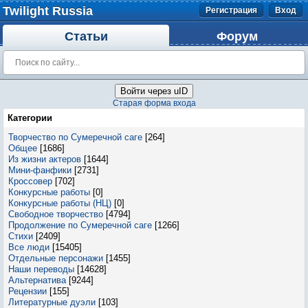
Twilight Russia
Регистрация
Вход
Статьи
Форум
Войти через uID
Старая форма входа
Категории
Творчество по Сумеречной саге
[264]
Общее
[1686]
Из жизни актеров
[1644]
Мини-фанфики
[2731]
Кроссовер
[702]
Конкурсные работы
[0]
Конкурсные работы (НЦ)
[0]
Свободное творчество
[4794]
Продолжение по Сумеречной саге
[1266]
Стихи
[2409]
Все люди
[15405]
Отдельные персонажи
[1455]
Наши переводы
[14628]
Альтернатива
[9244]
Рецензии
[155]
Литературные дуэли
[103]