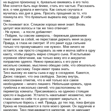
на выдохе произношу я, буквально вжимаясь в его тело.
Мне хочется быть еще ближе, стать его частью. Рассказать
все, о чем думала и мечтала. Как сильно скучала и
мучилась изо дня в день. Просить прощения за то, что
покинула его. Что буквально вырвала ему сердце. И себе
тоже...
Он понимает все. Слишком хорошо меня знает. Вновь
целует мои волосы и так же тихо отвечает:
- Не нужно, - а после добавляет:
- Пойдем, ты совсем замерзла, - бережным движением
тянет меня за собой, не переставая держать меня за руку.
Правда, в глаза не смотрит. И это ранит куда сильнее
только что прозвучавшего «не нужно». Мне ничего не
остается, как просто следовать за ним и молча зайти в одну
каюту, чтобы увидеть мирно спящего сына. Я испытываю
огромное облегчение, как только вижу его и аккуратно
поправляю одеяло. Нежно прикасаюсь к его руке и
несильно сжимаю, мысленно обещаю себе, что обязательно
все ему расскажу. Генри имеет права знать.
Тихо выхожу из каюты сына и иду в соседнюю. Кажется,
Джонс говорил, что она свободна. Захожу внутрь,
неосознанно отметив, что в ней только все самое
необходимое – ничего лишнего. Небольшая кровать, одна
тумбочка и несколько свечей, что расположены по
периметру комнаты. Присаживаюсь на одиноко стоящее
кресло и выдыхаю. Усталость накатывает незаметно, мои
глаза сами по себе то и дело норовят закрыться, я
старательно борюсь с ней. Правда, до тех пор, пока фигура
Крюка не показывается в поле моего зрения. Он задумчив и
нахмурен. Тихо присаживается напротив, но не нарушает