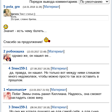
Порядок вывода комментариев:
5
pola_gre
[
Материал
]
(14.01.2018 11:26)
Цитата
Текст статьи
(
)
Боль.
Острая, словно бритва.
Значит - есть чему болеть...
Спасибо за продолжение!
2
робокашка
[
Материал
]
(13.03.2017 22:48)
однако же, он нашел ее...
4
Элен159-1
[
Материал
]
(27.08.2017 18:24)
да, правда, он нашел. Но только вот между ними слишком
много недомолвок, чтобы можно просто так все оставить в
прошлом.
1
♥Ianomania♥
[
Материал
]
(13.03.2017 21:53)
Побег Эммы очень ранил Киллиана. Надеюсь, она сможет
загладить свою вину.
3
Элен159-1
[
Материал
]
(08.04.2017 18:18)
Но она же хотела лучшего не для самой себя, а для сына.