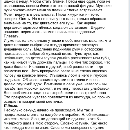
шажок к нему. Чтобы стать ближе. Потом еще один, пока не
оказываюсь совсем близко от его высокой фигуры. Мужские
руки обхватывают меня за плечи и слегка встряхивают.
Хотят вернуть в реальность. Пират хмурится и что-то
говорит. Опять. Но я не слышу его слов, только обращаю
внимание на то, как двигаются его губы. Как нервно
дергается адамово яблоко, когда он сглатывает. Видимо,
начинает переживать за мое психическое здоровье.
Плевать.
И уже настолько сильно утопаю в собственных мыслях, что
даже желание выбраться оттуда причиняет ужасную
душевную боль. Медленно поднимаю руку и осторожно
прикасаюсь к небритой мужской щеке. Чувствую, как
небольшая, по-детски глупая улыбка растягивает мои губы,
как начинают чуть дрожать пальцы. Но мне так хорошо, что
даже больно. Я словно в другой, иной реальности – где
возможно все. Чуть прикрываю глаза и не спеша опускаю
голову на крепкое плечо. Утыкаюсь лбом в него и глубоко
выдыхаю. Обвиваю своими руками его талию и вновь
делаю глубокий вдох. Впитываю в себя уже, казалось бы,
позабытый морской аромат, и не могу перестать улыбаться.
Все проблемы отходят на второй, если не на третий план.
Это прекрасное чувство появляется из ниоткуда, но прочно
оседает в каждой моей клеточке.
Я дома.
Несколько секунд ничего не происходит. Мы так и
продолжаем стоять на палубе его корабля. Я, обнимающая
что есть мочи. И он, не делающий ни единого, хотя бы
мизерного шага в мою сторону. Словно истукан. Как некто,
кто никогда меня не знал. Словно мы совершенно чужие