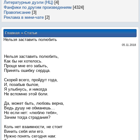
Литературные дуэли (НЦ)
[4]
Фанфики по другим произведениям
[4324]
Правописание
[3]
Реклама в мини-чате
[2]
»
Главная
Статьи
Нельзя заставить полюбить
05.11.2018
Нельзя заставить полюбить,
Как бы ни хотелось.
Проще мне его забыть,
Принять ошибку сердца.
Скорей всего, пройдут года,
И, позабыв былое,
Я улыбнусь, и никогда
Не вспомню этой боли.
Да, может быть, любовь верна,
Ведь душу не обманешь…
Но если нет: «люблю тебя»,
Зачем тогда страдания?
Коль нет взаимности, не стоит
Винить себя или его.
Нужно понять сегодня нам: