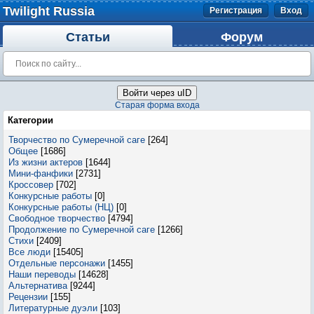
Twilight Russia
Регистрация
Вход
Статьи
Форум
Войти через uID
Старая форма входа
Категории
Творчество по Сумеречной саге
[264]
Общее
[1686]
Из жизни актеров
[1644]
Мини-фанфики
[2731]
Кроссовер
[702]
Конкурсные работы
[0]
Конкурсные работы (НЦ)
[0]
Свободное творчество
[4794]
Продолжение по Сумеречной саге
[1266]
Стихи
[2409]
Все люди
[15405]
Отдельные персонажи
[1455]
Наши переводы
[14628]
Альтернатива
[9244]
Рецензии
[155]
Литературные дуэли
[103]