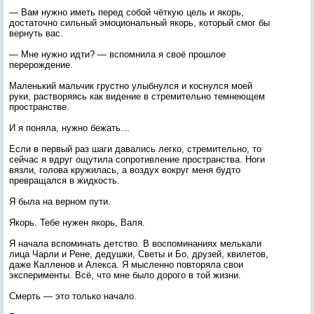
— Вам нужно иметь перед собой чёткую цель и якорь,
достаточно сильный эмоциональный якорь, который смог бы
вернуть вас.
— Мне нужно идти? — вспомнила я своё прошлое
перерождение.
Маленький мальчик грустно улыбнулся и коснулся моей
руки, растворяясь как видение в стремительно темнеющем
пространстве.
И я поняла, нужно бежать…
Если в первый раз шаги давались легко, стремительно, то
сейчас я вдруг ощутила сопротивление пространства. Ноги
вязли, голова кружилась, а воздух вокруг меня будто
превращался в жидкость.
Я была на верном пути.
Якорь. Тебе нужен якорь, Валя.
Я начала вспоминать детство. В воспоминаниях мелькали
лица Чарли и Рене, дедушки, Светы и Бо, друзей, квилетов,
даже Калленов и Алекса. Я мысленно повторяла свои
эксперименты. Всё, что мне было дорого в той жизни.
Смерть — это только начало.