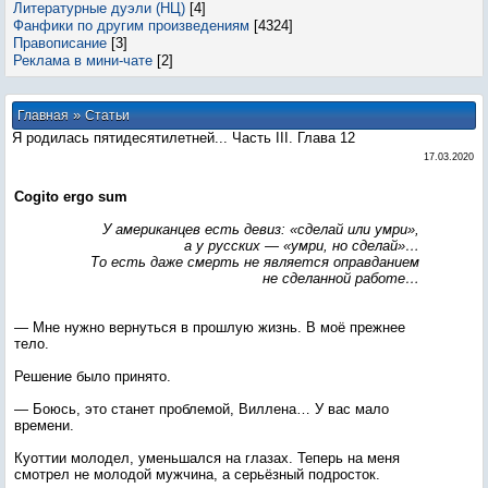
Литературные дуэли (НЦ)
[4]
Фанфики по другим произведениям
[4324]
Правописание
[3]
Реклама в мини-чате
[2]
»
Главная
Статьи
Я родилась пятидесятилетней... Часть III. Глава 12
17.03.2020
Cogito ergo sum
У американцев есть девиз: «сделай или умри»,
а у русских — «умри, но сделай»…
То есть даже смерть не является оправданием
не сделанной работе…
— Мне нужно вернуться в прошлую жизнь. В моё прежнее
тело.
Решение было принято.
— Боюсь, это станет проблемой, Виллена… У вас мало
времени.
Куоттии молодел, уменьшался на глазах. Теперь на меня
смотрел не молодой мужчина, а серьёзный подросток.