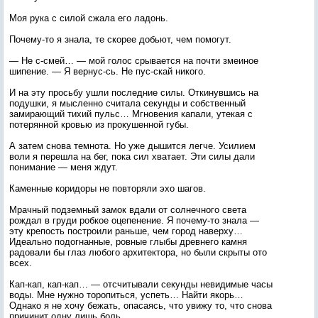
Моя рука с силой сжала его ладонь.
Почему-то я знала, те скорее добьют, чем помогут.
— Не с-смей… — мой голос срывается на почти змеиное
шипение. — Я вернус-сь. Не пус-скай никого.
И на эту просьбу ушли последние силы. Откинувшись на
подушки, я мысленно считала секунды и собственный
замирающий тихий пульс… Мгновения капали, утекая с
потерянной кровью из прокушенной губы.
А затем снова темнота. Но уже дышится легче. Усилием
воли я перешла на бег, пока сил хватает. Эти силы дали
понимание — меня ждут.
Каменные коридоры не повторяли эхо шагов.
Мрачный подземный замок вдали от солнечного света
рождал в груди робкое оцепенение. Я почему-то знала —
эту крепость построили раньше, чем город наверху…
Идеально подогнанные, ровные глыбы древнего камня
радовали бы глаз любого архитектора, но были скрыты ото
всех.
Кап-кап, кап-кап… — отсчитывали секунды невидимые часы
воды. Мне нужно торопиться, успеть… Найти якорь…
Однако я не хочу бежать, опасаясь, что увижу то, что снова
причинит одну лишь боль.