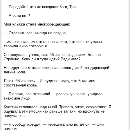
— Передайте, что их покарали боги, Трас.
— А если нет?
Моя улыбка стала многообещающей:
— Отравить вас никогда не поздно…
Тьма накрыла вместе с осознанием, что все эти ужасы
творила либо сотворю я…
Споткнулась, упала, захлёбываясь рыданием. Больно.
Страшно. Хочу ли я туда идти? Ради чего?
Но вдруг все мысли перекрыла волна дикой, раздирающей
лёгкие боли.
Я захлёбывалась… И, судя по вкусу, это была моя
собственная кровь.
— Госпожа, вас отравили! — распахнув глаза, увидела
знакомое лицо.
Куоттии склонился надо мной. Тревога, ужас, сочувствие. Я
ощущала эти эмоции как раньше запахи, но вдохнуть не
получалось.
— Я сообщу жрецам, — нерешительно встал он. — Они
помогут.