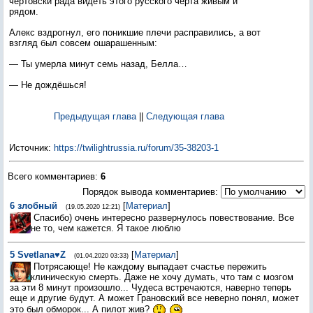
чертовски рада видеть этого русского чёрта живым и
рядом.
Алекс вздрогнул, его поникшие плечи расправились, а вот
взгляд был совсем ошарашенным:
— Ты умерла минут семь назад, Белла…
— Не дождёшься!
Предыдущая глава
||
Следующая глава
Источник
:
https://twilightrussia.ru/forum/35-38203-1
Всего комментариев
:
6
Порядок вывода комментариев:
6
злобный
[
Материал
]
(19.05.2020 12:21)
Спасибо) очень интересно развернулось повествование. Все
не то, чем кажется. Я такое люблю
5
Svetlana♥Z
[
Материал
]
(01.04.2020 03:33)
Потрясающе! Не каждому выпадает счастье пережить
клиническую смерть. Даже не хочу думать, что там с мозгом
за эти 8 минут произошло... Чудеса встречаются, наверно теперь
еще и другие будут. А может Грановский все неверно понял, может
это был обморок... А пилот жив?