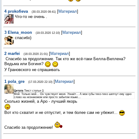
4
prokofieva
[
Материал
]
(30.03.2020 09:41)
Что-то не очень .
3
Elena_moon
[
Материал
]
(19.03.2020 12:10)
спасибо)
2
marfei
[
Материал
]
(18.03.2020 21:01)
Спасибо за продолжение. Так кто же всё-таки Белла-Виллена?
Ведьма или Богиня?
У Грановского не спрашивать
1
pola_gre
[
Материал
]
(17.03.2020 22:10)
Цитата
Текст статьи
(
)
Мой. Только мой… Он чувствует меня. Узнаёт… А мои губы тихо-тихо шепчут ему одно
слово на незнакомом или просто забытом языке…
Сколько жизней, а Аро - лучший якорь
Вот кто схватит и не отпустит, и тем более сам не убежит...
Спасибо за продолжение!