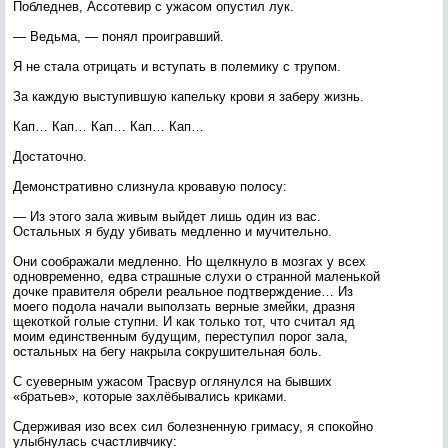
Побледнев, Ассотевир с ужасом опустил лук.
— Ведьма, — понял проигравший.
Я не стала отрицать и вступать в полемику с трупом.
За каждую выступившую капельку крови я заберу жизнь.
Кап… Кап… Кап… Кап… Кап…
Достаточно.
Демонстративно слизнула кровавую полосу:
— Из этого зала живым выйдет лишь один из вас.
Остальных я буду убивать медленно и мучительно.
Они соображали медленно. Но щелкнуло в мозгах у всех
одновременно, едва страшные слухи о странной маленькой
дочке правителя обрели реальное подтверждение… Из
моего подола начали выползать верные змейки, дразня
щекоткой голые ступни. И как только тот, что считал яд
моим единственным будущим, переступил порог зала,
остальных на бегу накрыла сокрушительная боль.
С суеверным ужасом Трасвур оглянулся на бывших
«братьев», которые захлёбывались криками.
Сдерживая изо всех сил болезненную гримасу, я спокойно
улыбнулась счастливчику: