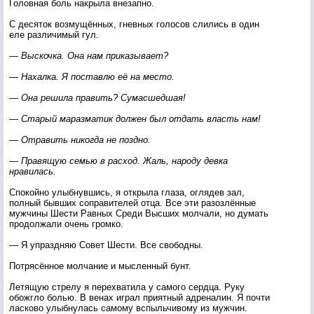
Головная боль накрыла внезапно.
С десяток возмущённых, гневных голосов слились в один
еле различимый гул.
— Выскочка. Она нам приказывает?
— Нахалка. Я поставлю её на место.
— Она решила править? Сумасшедшая!
— Старый маразматик должен был отдать власть нам!
— Отравить никогда не поздно.
— Правящую семью в расход. Жаль, народу девка
нравилась.
Спокойно улыбнувшись, я открыла глаза, оглядев зал,
полный бывших соправителей отца. Все эти разозлённые
мужчины Шести Равных Среди Высших молчали, но думать
продолжали очень громко.
— Я упраздняю Совет Шести. Все свободны.
Потрясённое молчание и мысленный бунт.
Летящую стрелу я перехватила у самого сердца. Руку
обожгло болью. В венах играл приятный адреналин. Я почти
ласково улыбнулась самому вспыльчивому из мужчин.