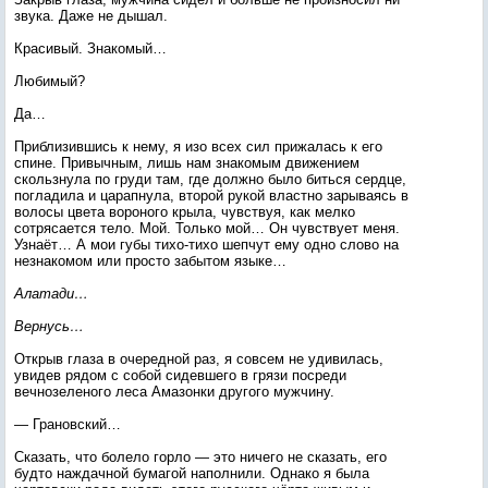
звука. Даже не дышал.
Красивый. Знакомый…
Любимый?
Да…
Приблизившись к нему, я изо всех сил прижалась к его
спине. Привычным, лишь нам знакомым движением
скользнула по груди там, где должно было биться сердце,
погладила и царапнула, второй рукой властно зарываясь в
волосы цвета вороного крыла, чувствуя, как мелко
сотрясается тело. Мой. Только мой… Он чувствует меня.
Узнаёт… А мои губы тихо-тихо шепчут ему одно слово на
незнакомом или просто забытом языке…
Алатади…
Вернусь…
Открыв глаза в очередной раз, я совсем не удивилась,
увидев рядом с собой сидевшего в грязи посреди
вечнозеленого леса Амазонки другого мужчину.
— Грановский…
Сказать, что болело горло — это ничего не сказать, его
будто наждачной бумагой наполнили. Однако я была