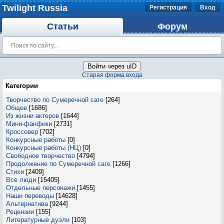
Twilight Russia
Регистрация
Вход
Статьи
Форум
Войти через uID
Старая форма входа
Категории
Творчество по Сумеречной саге
[264]
Общее
[1686]
Из жизни актеров
[1644]
Мини-фанфики
[2731]
Кроссовер
[702]
Конкурсные работы
[0]
Конкурсные работы (НЦ)
[0]
Свободное творчество
[4794]
Продолжение по Сумеречной саге
[1266]
Стихи
[2409]
Все люди
[15405]
Отдельные персонажи
[1455]
Наши переводы
[14628]
Альтернатива
[9244]
Рецензии
[155]
Литературные дуэли
[103]