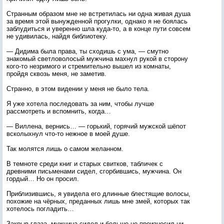
Странным образом мне не встретилась ни одна живая душа
за время этой вынужденной прогулки, однако я не боялась
заблудиться и уверенно шла куда-то, а в конце пути совсем
не удивилась, найдя библиотеку.
— Дидима была права, ты сходишь с ума, — смутно
знакомый светловолосый мужчина махнул рукой в сторону
кого-то незримого и стремительно вышел из комнаты,
пройдя сквозь меня, не заметив.
Странно, в этом видении у меня не было тела.
Я уже хотела последовать за ним, чтобы лучше
рассмотреть и вспомнить, когда…
— Виллена, вернись… — горький, горячий мужской шёпот
всколыхнул что-то нежное в моей душе.
Так молятся лишь о самом желанном.
В темноте среди книг и старых свитков, табличек с
древними письменами сидел, сгорбившись, мужчина. Он
гордый… Но он просил.
Приблизившись, я увидела его длинные блестящие волосы,
похожие на чёрных, преданных лишь мне змей, которых так
хотелось погладить…
Закрыв глаза, мужчина сидел и больше не произносил ни