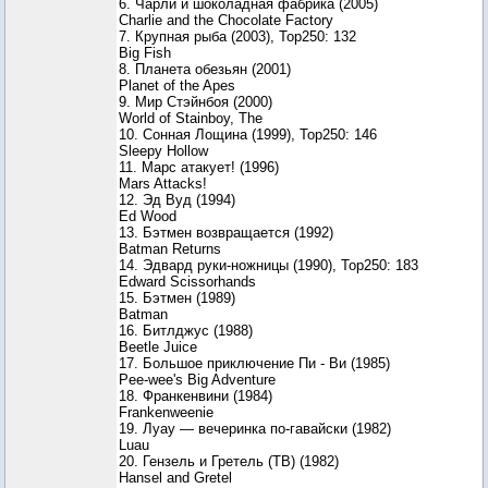
6. Чарли и шоколадная фабрика (2005)
Charlie and the Chocolate Factory
7. Крупная рыба (2003), Top250: 132
Big Fish
8. Планета обезьян (2001)
Planet of the Apes
9. Мир Стэйнбоя (2000)
World of Stainboy, The
10. Сонная Лощина (1999), Top250: 146
Sleepy Hollow
11. Марс атакует! (1996)
Mars Attacks!
12. Эд Вуд (1994)
Ed Wood
13. Бэтмен возвращается (1992)
Batman Returns
14. Эдвард руки-ножницы (1990), Top250: 183
Edward Scissorhands
15. Бэтмен (1989)
Batman
16. Битлджус (1988)
Beetle Juice
17. Большое приключение Пи - Ви (1985)
Pee-wee's Big Adventure
18. Франкенвини (1984)
Frankenweenie
19. Луау — вечеринка по-гавайски (1982)
Luau
20. Гензель и Гретель (ТВ) (1982)
Hansel and Gretel