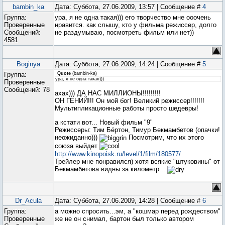
bambin_ka
Дата: Суббота, 27.06.2009, 13:57 | Сообщение #
4
Группа:
ура, я не одна такая))) его творчество мне ооочень
Проверенные
нравится. как слышу, кто у фильма режиссер, долго
Сообщений:
не раздумываю, посмотреть фильм или нет))
4581
Boginya
Дата: Суббота, 27.06.2009, 14:24 | Сообщение #
5
Группа:
Quote
(
bambin-ka
)
ура, я не одна такая)))
Проверенные
Сообщений:
78
ахах))) ДА НАС МИЛЛИОНЫ!!!!!!!!!
ОН ГЕНИЙ!!! Он мой бог! Великий режиссер!!!!!!!
Мультипликационные работы просто шедевры!
а кстати вот... Новый фильм "9"
Режиссеры: Тим Бёртон, Тимур Бекмамбетов (опачки!
неожиданно)))
Посмотрим, что их этого
союза выйдет
http://www.kinopoisk.ru/level/1/film/180577/
Трейлер мне понравился) хотя всякие "штуковины" от
Бекмамбетова видны за километр...
Dr_Acula
Дата: Суббота, 27.06.2009, 14:28 | Сообщение #
6
Группа:
а можно спросить...эм, а "кошмар перед рождеством"
Проверенные
же не он снимал, бартон был только автором