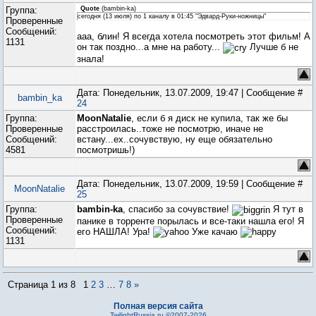
Группа:
Quote
(
bambin-ka
)
сегодня (13 июля) по 1 каналу в 01:45 "Эдвард-Руки-ножницы"
Проверенные
Сообщений:
ааа, блин! Я всегда хотела посмотреть этот фильм! А
1131
он так поздно...а мне на работу...
Лучше б не
знала!
Дата: Понедельник, 13.07.2009, 19:47 | Сообщение #
bambin_ka
24
Группа:
MoonNatalie
, если б я диск не купила, так же бы
Проверенные
расстроилась..тоже не посмотрю, иначе не
Сообщений:
встану...ех..сочувствую, ну еще обязательно
4581
посмотришь!)
Дата: Понедельник, 13.07.2009, 19:59 | Сообщение #
MoonNatalie
25
Группа:
bambin-ka
, спасибо за сочувствие!
Я тут в
Проверенные
панике в торренте порылась и все-таки нашла его! Я
Сообщений:
его НАШЛА! Ура!
Уже качаю
1131
Страница
1
из
8
1
2
3
…
7
8
»
Полная версия сайта
TwilightRussia.ru ©2007-2026