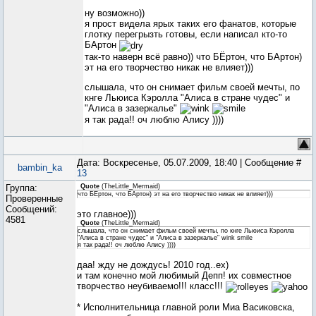
ну возможно))
я прост видела ярых таких его фанатов, которые
глотку перегрызть готовы, если написал кто-то
БАртон
так-то наверн всё равно)) что БЁртон, что БАртон)
эт на его творчество никак не влияет)))
слышала, что он снимает фильм своей мечты, по
кнге Льюиса Кэролла "Алиса в стране чудес" и
"Алиса в зазеркалье"
я так рада!! оч люблю Алису ))))
Дата: Воскресенье, 05.07.2009, 18:40 | Сообщение #
bambin_ka
13
Группа:
Quote
(
TheLittle_Mermaid
)
что БЁртон, что БАртон) эт на его творчество никак не влияет)))
Проверенные
Сообщений:
это главное)))
4581
Quote
(
TheLittle_Mermaid
)
слышала, что он снимает фильм своей мечты, по кнге Льюиса Кэролла
"Алиса в стране чудес" и "Алиса в зазеркалье" wink smile
я так рада!! оч люблю Алису ))))
даа! жду не дождусь! 2010 год..ех)
и там конечно мой любимый Депп! их совместное
творчество неубиваемо!!! класс!!!
* Исполнительница главной роли Миа Васиковска,