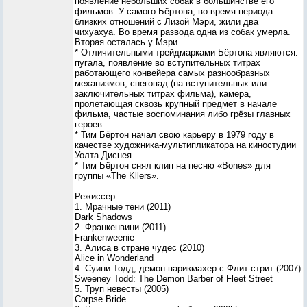
появление небольших собак в большинстве его
фильмов. У самого Бёртона, во время периода
близких отношений с Лизой Мэри, жили два
чихуахуа. Во время развода одна из собак умерла.
Вторая осталась у Мэри.
* Отличительными трейдмарками Бёртона являются:
пугала, появление во вступительных титрах
работающего конвейера самых разнообразных
механизмов, снегопад (на вступительных или
заключительных титрах фильма), камера,
пролетающая сквозь крупный предмет в начале
фильма, частые воспоминания либо грёзы главных
героев.
* Тим Бёртон начал свою карьеру в 1979 году в
качестве художника-мультипликатора на киностудии
Уолта Диснея.
* Тим Бёртон снял клип на песню «Bones» для
группы «The Kllers».
Режиссер:
1. Мрачные тени (2011)
Dark Shadows
2. Франкенвини (2011)
Frankenweenie
3. Алиса в стране чудес (2010)
Alice in Wonderland
4. Суини Тодд, демон-парикмахер с Флит-стрит (2007)
Sweeney Todd: The Demon Barber of Fleet Street
5. Труп невесты (2005)
Corpse Bride