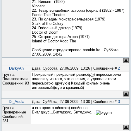
21. Винсент (1982)
Vincent
22. Театр волшебных историй (сериал) (1982 - 1987)
Faerie Tale Theatre
23. По следам монстра-сельдерея (1979)
Stalk of the Celery
24. Гибельный доктор (1979)
Doctor of Doom
25. Остров доктора Агора (1971)
Island of Doctor Agor, The
Сообщение отредактировал
bambin-ka
-
Суббота,
27.06.2009, 14:42
DarkyAn
Дата: Суббота, 27.06.2009, 13:26 | Сообщение #
2
Группа:
Прекрасный прекрасный режисёр))) пересомтрела
Пользователи
половину из того, что он снял, с удовольствем
Сообщений:
93
пересмотрю другую)) Каждый фильм очень
интересный))мур и красивый)
Dr_Acula
Дата: Суббота, 27.06.2009, 13:30 | Сообщение #
3
Группа:
я его просто обожаю) особенно
Проверенные
Битлджус...Битлджус, Битлджус...
Сообщений:
281