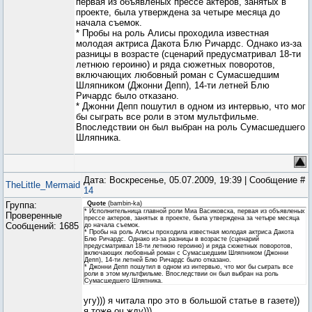
первая из объявленых прессе актеров, занятых в
проекте, была утверждена за четыре месяца до
начала съемок.
* Пробы на роль Алисы проходила известная
молодая актриса Дакота Блю Ричардс. Однако из-за
разницы в возрасте (сценарий предусматривал 18-ти
летнюю героиню) и ряда сюжетных поворотов,
включающих любовный роман с Сумасшедшим
Шляпником (Джонни Депп), 14-ти летней Блю
Ричардс было отказано.
* Джонни Депп пошутил в одном из интервью, что мог
бы сыграть все роли в этом мультфильме.
Впоследствии он был выбран на роль Сумасшедшего
Шляпника.
Дата: Воскресенье, 05.07.2009, 19:39 | Сообщение #
TheLittle_Mermaid
14
Группа:
Quote
(
bambin-ka
)
* Исполнительница главной роли Миа Васиковска, первая из объявленых
Проверенные
прессе актеров, занятых в проекте, была утверждена за четыре месяца
Сообщений:
1685
до начала съемок.
* Пробы на роль Алисы проходила известная молодая актриса Дакота
Блю Ричардс. Однако из-за разницы в возрасте (сценарий
предусматривал 18-ти летнюю героиню) и ряда сюжетных поворотов,
включающих любовный роман с Сумасшедшим Шляпником (Джонни
Депп), 14-ти летней Блю Ричардс было отказано.
* Джонни Депп пошутил в одном из интервью, что мог бы сыграть все
роли в этом мультфильме. Впоследствии он был выбран на роль
Сумасшедшего Шляпника.
угу))) я читала про это в большой статье в газете))
я тоже оч жду)))