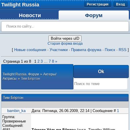
Twilight Russia
Регистрация
Вход
Новости
Форум
Войти через uID
Старая форма входа
[
Новые сообщения
·
Участники
·
Правила форума
·
Поиск
·
RSS
]
Страница
1
из
8
1
2
3
…
7
8
»
»
Twilight Russia. Форум
Актеры/
»
Актрисы
Тим Бёртон
Тим Бёртон
bambin_ka
Дата: Пятница, 26.06.2009, 22:14 | Сообщение #
1
Группа:
Проверенные
Сообщений:
4581
Ти́моти Уи́льям Бёртон
(англ. Timothy William