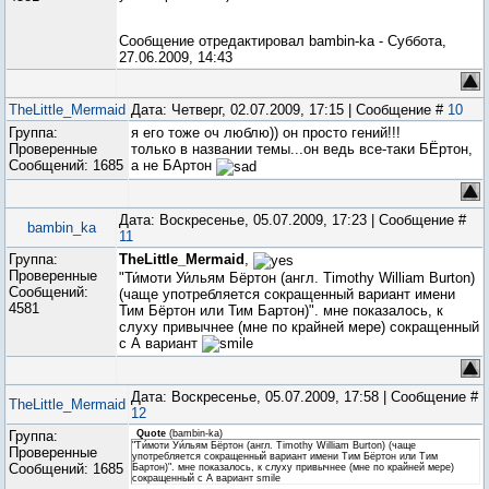
Сообщение отредактировал
bambin-ka
-
Суббота,
27.06.2009, 14:43
TheLittle_Mermaid
Дата: Четверг, 02.07.2009, 17:15 | Сообщение #
10
Группа:
я его тоже оч люблю)) он просто гений!!!
Проверенные
только в названии темы...он ведь все-таки БЁртон,
Сообщений:
1685
а не БАртон
Дата: Воскресенье, 05.07.2009, 17:23 | Сообщение #
bambin_ka
11
Группа:
TheLittle_Mermaid
,
Проверенные
"Ти́моти Уи́льям Бёртон (англ. Timothy William Burton)
Сообщений:
(чаще употребляется сокращенный вариант имени
4581
Тим Бёртон или Тим Бартон)". мне показалось, к
слуху привычнее (мне по крайней мере) сокращенный
с А вариант
Дата: Воскресенье, 05.07.2009, 17:58 | Сообщение #
TheLittle_Mermaid
12
Группа:
Quote
(
bambin-ka
)
"Ти́моти Уи́льям Бёртон (англ. Timothy William Burton) (чаще
Проверенные
употребляется сокращенный вариант имени Тим Бёртон или Тим
Сообщений:
1685
Бартон)". мне показалось, к слуху привычнее (мне по крайней мере)
сокращенный с А вариант smile