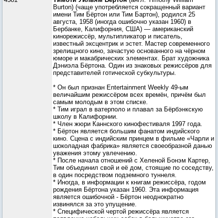
Burton) (чаще употребляется сокращенный вариант
имени Тим Бёртон или Тим Бартон), родился 25
августа, 1958 (иногда ошибочно указан 1960) в
Бербанке, Калифорния, США) — американский
кинорежиссёр, мультипликатор и писатель,
известный эксцентрик и эстет. Мастер современного
зрелищного кино, зачастую основанного на чёрном
юморе и макабрических элементах. Брат художника
Дэниэла Бёртона. Один из знаковых режиссёров для
представителей готической субкультуры.
* Он был признан Entertainment Weekly 49-ым
величайшим режиссёром всех времён, причём был
самым молодым в этом списке.
* Тим играл в ватерполо и плавал за Бёрбэнкскую
школу в Калифорнии.
* Член жюри Каннского кинофестиваля 1997 года.
* Бёртон является большим фанатом индийского
кино. Сцена с индийским принцем в фильме «Чарли и
шоколадная фабрика» является своеобразной данью
уважения этому увлечению.
* После начала отношений с Хеленой Бонэм Картер,
Тим объединил свой и её дом, стоящие по соседству,
в один посредством подземного туннеля.
* Иногда, в информации к книгам режиссёра, годом
рождения Бёртона указан 1960. Эта информация
является ошибочной - Бёртон неоднократно
извинялся за это упущение.
* Специфической чертой режиссёра является