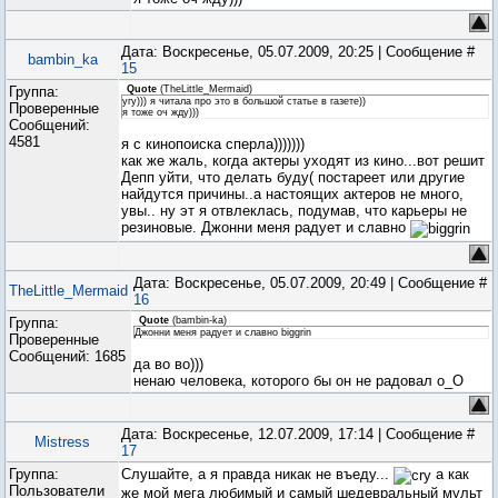
Дата: Воскресенье, 05.07.2009, 20:25 | Сообщение #
bambin_ka
15
Группа:
Quote
(
TheLittle_Mermaid
)
угу))) я читала про это в большой статье в газете))
Проверенные
я тоже оч жду)))
Сообщений:
4581
я с кинопоиска сперла)))))))
как же жаль, когда актеры уходят из кино...вот решит
Депп уйти, что делать буду( постареет или другие
найдутся причины..а настоящих актеров не много,
увы.. ну эт я отвлеклась, подумав, что карьеры не
резиновые. Джонни меня радует и славно
Дата: Воскресенье, 05.07.2009, 20:49 | Сообщение #
TheLittle_Mermaid
16
Группа:
Quote
(
bambin-ka
)
Джонни меня радует и славно biggrin
Проверенные
Сообщений:
1685
да во во)))
ненаю человека, которого бы он не радовал о_О
Дата: Воскресенье, 12.07.2009, 17:14 | Сообщение #
Mistress
17
Группа:
Слушайте, а я правда никак не въеду...
а как
Пользователи
же мой мега любимый и самый шедевральный мульт