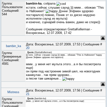
Группа:
bambin-ka
, собрала
Пользователи
кстати, сейчас слушаю саунд ))) ммм... обожаю "This
Сообщений:
is Halloween"
Дэнни Элфмен здорово
544
постарался) помню, Пэник эт зэ диско недурно
исполняли саунд из мульта)
и конечно, сценарий очень важен, даже не спорю))
Сообщение отредактировал
GrettaKellerman
-
Воскресенье, 12.07.2009, 17:42
Дата: Воскресенье, 12.07.2009, 17:53 | Сообщение #
bambin_ka
20
Группа:
Quote
(
GrettaKellerman
)
кстати, сейчас слушаю саунд ))) ммм... обожаю "This is Halloween" happy
Проверенные
Дэнни Элфмен здорово постарался)
Сообщений:
4581
ммм...у меня нет мульта этого...а я бы посмотрела
еще)
он прям под настроение зимой шел, на новогодних
каникулах...так прям здорово...
а песни там шикарные...
Дата: Воскресенье, 12.07.2009, 17:56 | Сообщение #
Mistress
21
Группа:
Quote
(
bambin-ka
)
ммм...у меня нет мульта этого...а я бы посмотрела еще)
Пользователи
Сообщений: