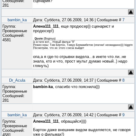
Сообщений:
сценария?
281
bambin_ka
Дата: Суббота, 27.06.2009, 14:36 | Сообщение #
7
Группа:
Алена111_111
, еще продюсер)) сценарист и
Проверенные
продюсер!)
Сообщений:
Quote
(
Boginya
)
4581
а кстати вот... Новый фильм "9"
Режиссеры: Тим Бёртон, Тимур Бекмамбетов (опачки! неожиданно))) biggrin
Посмотрим, что их этого союза выйдет
опа,а я где-то отрывки видела...в инете что ли..не
знала, кто и что, прост мульт думаю новый..) надо
глянуть)
Dr_Acula
Дата: Суббота, 27.06.2009, 14:37 | Сообщение #
8
Группа:
bambin-ka
, спасибо что пояснила)))
Проверенные
Сообщений:
281
bambin_ka
Дата: Суббота, 27.06.2009, 14:42 | Сообщение #
9
Группа:
Алена111_111
, обращайся))))
Проверенные
Бартон даже внешним видом выделяется, не говоря
Сообщений:
уже о фильмах!)
4581