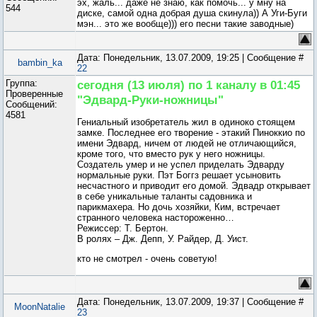
эх, жаль... даже не знаю, как помочь... у мну на
544
диске, самой одна добрая душа скинула)) А Уги-Буги
мэн... это же вообще))) его песни такие заводные)
Дата: Понедельник, 13.07.2009, 19:25 | Сообщение #
bambin_ka
22
Группа:
сегодня (13 июля) по 1 каналу в 01:45
Проверенные
"Эдвард-Руки-ножницы"
Сообщений:
4581
Гениальный изобретатель жил в одиноко стоящем
замке. Последнее его творение - этакий Пиноккио по
имени Эдвард, ничем от людей не отличающийся,
кроме того, что вместо рук у него ножницы.
Создатель умер и не успел приделать Эдварду
нормальные руки. Пэт Боггз решает усыновить
несчастного и приводит его домой. Эдвадр открывает
в себе уникальные таланты садовника и
парикмахера. Но дочь хозяйки, Ким, встречает
странного человека настороженно…
Режиссер: Т. Бертон.
В ролях – Дж. Депп, У. Райдер, Д. Уист.
кто не смотрел - очень советую!
Дата: Понедельник, 13.07.2009, 19:37 | Сообщение #
MoonNatalie
23