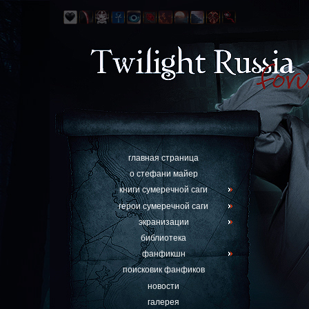
главная страница
о стефани майер
книги сумеречной саги
герои сумеречной саги
экранизации
библиотека
фанфикшн
поисковик фанфиков
новости
галерея