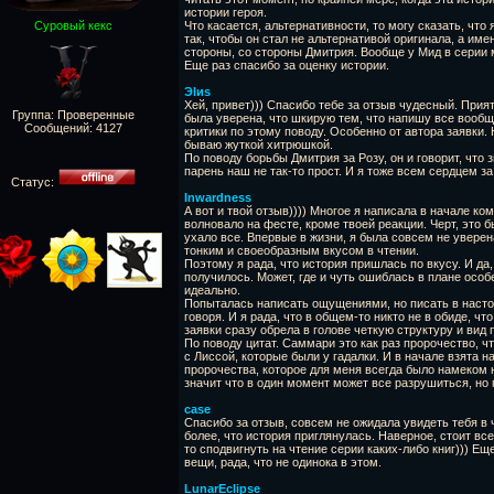
истории героя.
Суровый кекс
Что касается, альтернативности, то могу сказать, что
так, чтобы он стал не альтернативой оригинала, а и
стороны, со стороны Дмитрия. Вообще у Мид в серии 
Еще раз спасибо за оценку истории.
Эlиs
Хей, привет))) Спасибо тебе за отзыв чудесный. Прият
Группа: Проверенные
была уверена, что шкирую тем, что напишу все вообще
Сообщений:
4127
критики по этому поводу. Особенно от автора заявки. 
бываю жуткой хитрюшкой.
По поводу борьбы Дмитрия за Розу, он и говорит, что з
парень наш не так-то прост. И я тоже всем сердцем з
Статус:
Inwardness
А вот и твой отзыв)))) Многое я написала в начале ко
волновало на фесте, кроме твоей реакции. Черт, это 
ухало все. Впервые в жизни, я была совсем не уверен
тонким и своеобразным вкусом в чтении.
Поэтому я рада, что история пришлась по вкусу. И да,
получилось. Может, где и чуть ошиблась в плане особ
идеально.
Попыталась написать ощущениями, но писать в насто
говоря. И я рада, что в общем-то никто не в обиде, ч
заявки сразу обрела в голове четкую структуру и вид
По поводу цитат. Саммари это как раз пророчество, ч
с Лиссой, которые были у гадалки. И в начале взята 
пророчества, которое для меня всегда было намеком н
значит что в один момент может все разрушиться, но
case
Спасибо за отзыв, совсем не ожидала увидеть тебя в
более, что история приглянулась. Наверное, стоит все
то сподвигнуть на чтение серии каких-либо книг))) Е
вещи, рада, что не одинока в этом.
LunarEclipse