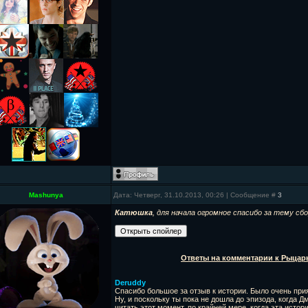
Mashunya
Дата: Четверг, 31.10.2013, 00:26 | Сообщение #
3
Катюшка
, для начала огромное спасибо за тему сбо
Ответы на комментарии к Рыцарь
Deruddy
Спасибо большое за отзыв к истории. Было очень прия
Ну, и поскольку ты пока не дошла до эпизода, когда 
читать этот момент, по крайней мере, когда эта исто