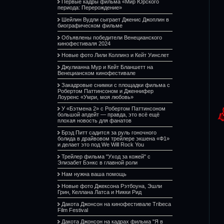
Первые кадры фильма «Мир Юрского
периода: Перерождение»
Шейлин Вудли сыграет Дженис Джоплин в
биографическом фильме
Объявлены победители Венецианского
кинофестиваля 2024
Новые фото Лили Коллинз и Кейт Уинслет
Джулианна Мур и Кейт Бланшетт на
Венецианском кинофестивале
Закадровые снимки с площадки фильма с
Робертом Паттинсоном и Дженнифер
Лоуренс «Умри, моя любовь»
У «Бэтмена 2» с Робертом Паттинсоном
большой апдейт — правда, это всё ещё
плохая новость для фанатов
Брэд Питт садится за руль гоночного
болида в драйвовом трейлере экшена «Ф1»
и делает это под We Will Rock You
Трейлер фильма "Уход за кожей" с
Элизабет Бэнкс в главной роли
Нам нужна ваша помощь
Новые фото Джексона Рэтбоуна, Эшли
Грин, Келлана Латса и Никки Рид
Дакота Джонсон на кинофестивале Tribeca
Film Festival
Дакота Джонсон на кадрах фильма "Я в