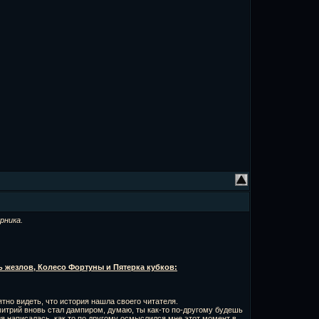
рника.
 жезлов, Колесо Фортуны и Пятерка кубков:
тно видеть, что история нашла своего читателя.
Дмитрий вновь стал дампиром, думаю, ты как-то по-другому будешь
рия написалась, как то по другому осмыслился мне этот момент в