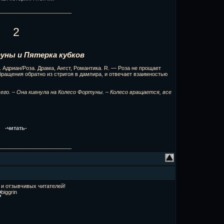
________________________
2
уны и Пятерка кубков
Адриан/Роза. Драма, Ангст, Романтика. R. — Роза не прощает
обращения обратно из стригоя в дампира, и отвечает взаимностью
го. – Она кивнула на Колесо Фортуны. – Колесо вращается, все
-читать-
________________________
 и отзывчивых читателей!