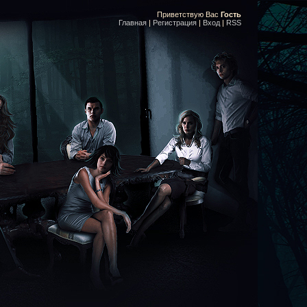
Приветствую Вас
Гость
Главная
|
Регистрация
|
Вход
|
RSS