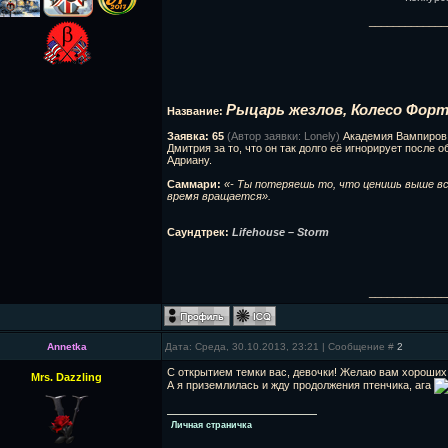
_____________
Рыцарь жезлов, Колесо Форт
Название:
Заявка: 65
(Автор заявки: Lonely)
Академия Вампиров. 
Дмитрия за то, что он так долго её игнорирует после 
Адриану.
Саммари:
«- Ты потеряешь то, что ценишь выше все
время вращается».
Саундтрек:
Lifehouse – Storm
_____________
Annetka
Дата: Среда, 30.10.2013, 23:21 | Сообщение #
2
С открытием темки вас, девочки! Желаю вам хороших
Mrs. Dazzling
А я приземлилась и жду продолжения птенчика, ага
Личная страничка