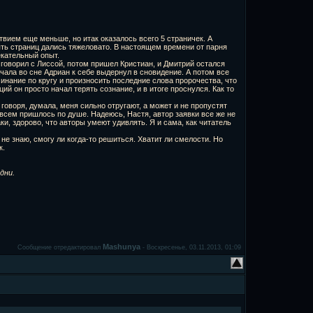
твием еще меньше, но итак оказалось всего 5 страничек. А
ять страниц дались тяжеловато. В настоящем времени от парня
екательный опыт.
 говорил с Лиссой, потом пришел Кристиан, и Дмитрий остался
начала во сне Адриан к себе выдернул в сновидение. А потом все
инание по кругу и произносить последние слова пророчества, что
ий он просто начал терять сознание, и в итоге проснулся. Как то
говоря, думала, меня сильно отругают, а может и не пропустят
о всем пришлось по душе. Надеюсь, Настя, автор заявки все же не
ки, здорово, что авторы умеют удивлять. Я и сама, как читатель
е знаю, смогу ли когда-то решиться. Хватит ли смелости. Но
к.
дни.
Mashunya
Сообщение отредактировал
-
Воскресенье, 03.11.2013, 01:09