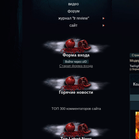
видео
форум
журнал "tr review"
сайт
Форма входа
Стра
Моде
Войти через uID
Старая форма входа
Twilig
(сборн
Ко
Горячие новости
ТОП 300 комментаторов сайта
Top Latest News