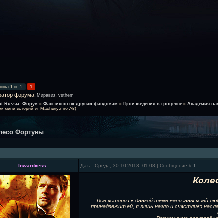
1
ница
1
из
1
ратор форума:
,
Миравия
vsthem
ht Russia. Форум
»
Фанфикшн по другим фандомам
»
Произведения в процессе
»
Академия ва
ик мини-историй от Mashunya по АВ)
лесо Фортуны
Inwardness
Дата: Среда, 30.10.2013, 01:08 | Сообщение #
1
Коле
Все истории в данной теме написаны моей л
принадлежит ей, я лишь нагло и счастливо нас