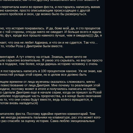
 я перечитала книги во время феста, и постаралсь написать миник
менно каноном, просто описывающим происходящее с другой
много пробелов и окон, где можно было бы развернуться.
но, что история понравилась. И да, боже мой, да, я сто процентов
 с той стороны, откуда никто не ожидает. И больше всего я ждала
Но, фух, вроде все прошло намного лучше, чем я ожидала)))) Да, я
нает, что она не любит Адриана, и что он и не сдается. Так что…
а то, чтобы Роза с Дмитрием были вместе.
мментария. А тут отвечу на отзыв. Знаешь, меня ничто не
было серьезно волнительно. Я умею это скрывать, но внутри просто
а в подарке, тем более, когда даришь историю человеку с очень
 я постаралась написать в 100 процентном каноне. Уж не знаю, как
енностей уклада этой серии, но в целом все должно быть
ящем времени от лица мужчины оказалось сложновато, мягко
то повествование от лица Дмитрия. Мне почему то реализация этой
 подачи, поэтому может в итоге и получилось написать историю.
то сделали Дмитрию еще в начале серии, когда он пришел за Розой
наиболее подходящая часть пророчества, а в конце было окончание
а то, что они снова будут вместе, ведь колесо вращается, а
 потом вновь наладиться)
 читателях феста. Поэтому вдвойне приятен комментарий. Тем
 же иногда разминать пальчики на клавиатуре, раз это может кого-
ще раз спасибо за оценку истории. Сама люблю эмоциональные