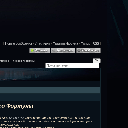
[
Новые сообщения
·
Участники
·
Правила форума
·
Поиск
·
RSS
]
мпиров
»
Колесо Фортуны
со Фортуны
юбимой
Mashunya
, авторское право неотчуждаемо и всецело
лаждаюсь этим абсолютно необыкновенным подарком на праве
пользования.