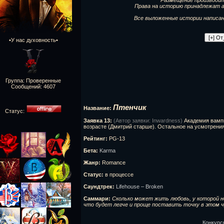
Размещение производит
Права на историю принадлежат ав
Все выложенные истории написаны
•У нас духовность•
Группа: Проверенные
Сообщений:
4607
Птенчик
Название:
Статус:
Заявка 13:
(Автор заявки: Inwardness)
Академия вампи
возрасте (Дмитрий старше). Остальное на усмотрения
Рейтинг:
PG-13
Бета:
Karma
Жанр:
Romance
Статус:
в процессе
Саундтрек:
Lifehouse – Broken
Саммари:
Сколько может жить любовь, у которой не
что будет легче и проще поставить точку в этом 
Конкурс