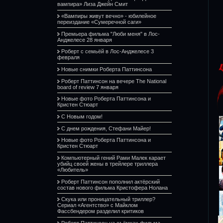
вампира» Лиза Джейн Смит
«Вампиры живут вечно» - юбилейное
переиздание «Сумеречной саги»
Премьера фильма "Люби меня" в Лос-
Анджелесе 28 января
Роберт с семьёй в Лос-Анджелесе 3
февраля
Новые снимки Роберта Паттинсона
Роберт Паттинсон на вечере The National
board of review 7 января
Новые фото Роберта Паттинсона и
Кристен Стюарт
С Новым годом!
С днем рождения, Стефани Майер!
Новые фото Роберта Паттинсона и
Кристен Стюарт
Компьютерный гений Рами Малек карает
убийц своей жены в трейлере триллера
«Любитель»
Роберт Паттинсон пополнил актёрский
состав нового фильма Кристофера Нолана
Скука или проницательный триллер?
Сериал «Агентство» с Майклом
Фассбендером разделил критиков
Роберт Паттинсон на съёмках фильма