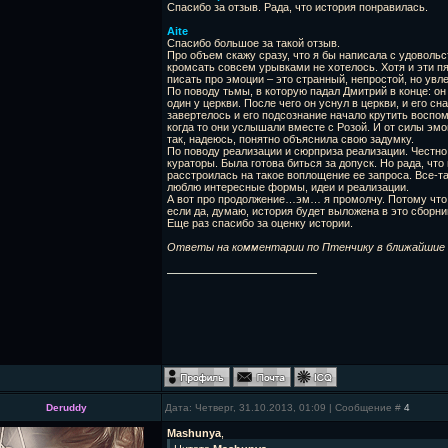
Спасибо за отзыв. Рада, что история понравилась.
Aite
Спасибо большое за такой отзыв.
Про объем скажу сразу, что я бы написала с удовольс
кромсать совсем урывками не хотелось. Хотя и эти п
писать про эмоции – это странный, непростой, но увл
По поводу тьмы, в которую падал Дмитрий в конце: он
один у церкви. После чего он уснул в церкви, и его с
завертелось и его подсознание начало крутить воспом
когда то они услышали вместе с Розой. И от силы эмоц
так, надеюсь, понятно объяснила свою задумку.
По поводу реализации и сюрприза реализации. Честно 
кураторы. Была готова биться за допуск. Но рада, чт
расстроилась на такое воплощение ее запроса. Все-та
люблю интересные формы, идеи и реализации.
А вот про продолжение…эм… я промолчу. Потому что н
если да, думаю, история будет выложена в это сборни
Еще раз спасибо за оценку истории.
Ответы на комментарии по Птенчику в ближайшие 
Deruddy
Дата: Четверг, 31.10.2013, 01:09 | Сообщение #
4
Mashunya
,