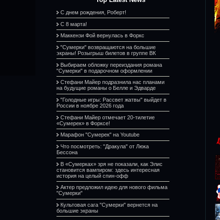
С днем рождения, Роберт!
С 8 марта!
Маккензи Фой вернулась в Форкс
"Сумерки" возвращаются на большие
экраны! Розыгрыш билетов в группе ВК
Выбираем обложку переиздания романа
"Сумерки" в подарочном оформлении
Стефани Майер подразнила нас планами
на будущие романы о Белле и Эдварде
"Голодные игры: Рассвет жатвы" выйдет в
России в ноябре 2026 года
Стефани Майер отмечает 20-тилетие
«Сумерек» в Форксе!
Марафон "Сумерек" на Youtube
Что посмотреть: "Дракула" от Люка
Бессона
В «Сумерках» зря не показали, как Элис
становится вампиром: здесь интересная
история на целый спин-офф
Актер предложил идею для нового фильма
"Сумерки"
Культовая сага "Сумерки" вернется на
большие экраны