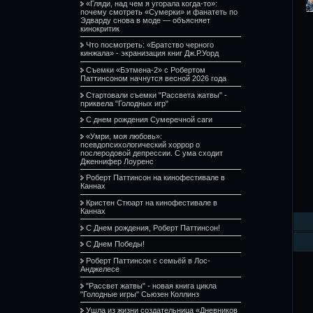
«Гляди, над чем я угорала когда-то»:
почему смотреть «Сумерки» и фанатеть по
Эдварду снова в моде — объясняет
кинокритик
Что посмотреть: «Братство черного
кинжала» - экранизация книг Дж.Р.Уорд
Съемки «Бэтмена-2» с Робертом
Паттинсоном начнутся весной 2026 года
Стартовали съемки "Рассвета жатвы" -
приквела "Голодных игр"
С днем рождения Сумеречной саги
«Умри, моя любовь»:
псевдопсихологический хоррор о
послеродовой депрессии. С ума сходит
Дженнифер Лоуренс
Роберт Паттинсон на кинофестивале в
Каннах
Кристен Стюарт на кинофестивале в
Каннах
С Днем рождения, Роберт Паттинсон!
С Днем Победы!
Роберт Паттинсон с семьёй в Лос-
Анджелесе
"Рассвет жатвы" - новая книга цикла
"Голодные игры" Сьюзен Коллинз
Ушла из жизни создательница «Дневников