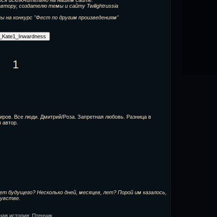
ся исключительно на нашем сайте.
тору, создателю темы и сайту Twilightrussia
 на конкурс "Фест по другим произведениям"
1
ров. Все люди. Дмитрий/Роза. Запретная любовь. Разница в
 автор.
т будущего? Несколько дней, месяцев, лет? Порой им казалось,
чувстве.
ная история: Птенчик