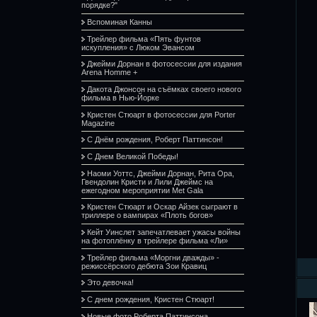
порядке?"
Вспоминая Канны
Трейлер фильма «Пять фунтов
искупления» с Люком Эвансом
Джейми Дорнан в фотосессии для издания
Arena Homme +
Дакота Джонсон на съёмках своего нового
фильма в Нью-Йорке
Кристен Стюарт в фотосессии для Porter
Magazine
С Днём рождения, Роберт Паттинсон!
С Днем Великой Победы!
Наоми Уоттс, Джейми Дорнан, Рита Ора,
Гвендолин Кристи и Лили Джеймс на
ежегодном мероприятии Met Gala
Кристен Стюарт и Оскар Айзек сыграют в
триллере о вампирах «Плоть богов»
Кейт Уинслет запечатлевает ужасы войны
на фотоплёнку в трейлере фильма «Ли»
Трейлер фильма «Моргни дважды» -
режиссёрского дебюта Зои Кравиц
Это девочка!
С днем рождения, Кристен Стюарт!
Новые фото Роберта Паттинсона