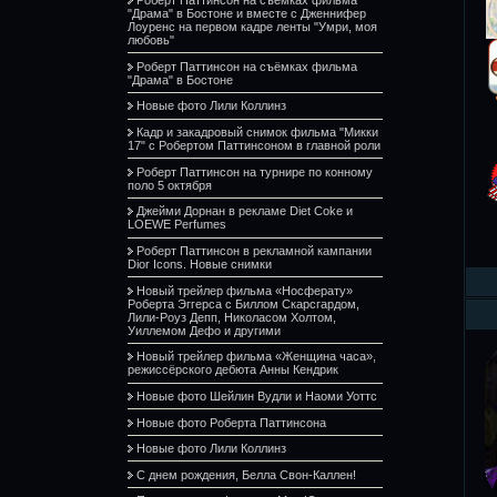
"Драма" в Бостоне и вместе с Дженнифер
Лоуренс на первом кадре ленты "Умри, моя
любовь"
Роберт Паттинсон на съёмках фильма
"Драма" в Бостоне
Новые фото Лили Коллинз
Кадр и закадровый снимок фильма "Микки
17" с Робертом Паттинсоном в главной роли
Роберт Паттинсон на турнире по конному
поло 5 октября
Джейми Дорнан в рекламе Diet Coke и
LOEWE Perfumes
Роберт Паттинсон в рекламной кампании
Dior Icons. Новые снимки
Новый трейлер фильма «Носферату»
Роберта Эггерса с Биллом Скарсгардом,
Лили-Роуз Депп, Николасом Холтом,
Уиллемом Дефо и другими
Новый трейлер фильма «Женщина часа»,
режиссёрского дебюта Анны Кендрик
Новые фото Шейлин Вудли и Наоми Уоттс
Новые фото Роберта Паттинсона
Новые фото Лили Коллинз
С днем рождения, Белла Свон-Каллен!