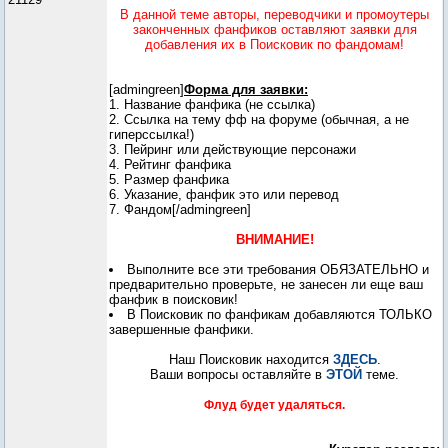
В данной теме авторы, переводчики и промоутеры
законченных фанфиков оставляют заявки для
добавления их в Поисковик по фандомам!
[admingreen]
Форма для заявки:
1. Название фанфика (не ссылка)
2. Ссылка на тему фф на форуме (обычная, а не
гиперссылка!)
3. Пейринг или действующие персонажи
4. Рейтинг фанфика
5. Размер фанфика
6. Указание, фанфик это или перевод
7. Фандом[/admingreen]
ВНИМАНИЕ!
Выполните все эти требования ОБЯЗАТЕЛЬНО и
предварительно проверьте, не занесен ли еще ваш
фанфик в поисковик!
В Поисковик по фанфикам добавляются ТОЛЬКО
завершенные фанфики.
Наш Поисковик находится
ЗДЕСЬ
.
Ваши вопросы оставляйте в
ЭТОЙ
теме.
Флуд будет удаляться.