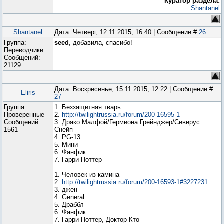
Куратор раздела:
Shantanel
Shantanel
Дата: Четверг, 12.11.2015, 16:40 | Сообщение #
26
Группа:
seed
, добавила, спасибо!
Переводчики
Сообщений:
21129
Дата: Воскресенье, 15.11.2015, 12:22 | Сообщение #
Eliris
27
Группа:
1. Беззащитная тварь
Проверенные
2.
http://twilightrussia.ru/forum/200-16595-1
Сообщений:
3. Драко Малфой/Гермиона Грейнджер/Северус
1561
Снейп
4. PG-13
5. Мини
6. Фанфик
7. Гарри Поттер
1. Человек из камина
2.
http://twilightrussia.ru/forum/200-16593-1#3227231
3. джен
4. General
5. Драббл
6. Фанфик
7. Гарри Поттер, Доктор Кто