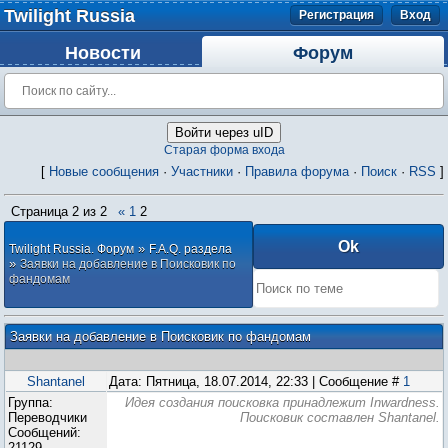
Twilight Russia
Регистрация
Вход
Новости
Форум
Войти через uID
Старая форма входа
[
Новые сообщения
·
Участники
·
Правила форума
·
Поиск
·
RSS
]
Страница
2
из
2
«
1
2
»
Twilight Russia. Форум
F.A.Q. раздела
»
Заявки на добавление в Поисковик по
фандомам
Заявки на добавление в Поисковик по фандомам
Shantanel
Дата: Пятница, 18.07.2014, 22:33 | Сообщение #
1
Группа:
Идея создания поисковка принадлежит Inwardness.
Переводчики
Поисковик составлен Shantanel.
Сообщений:
21129