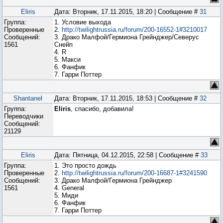
Eliris
Дата: Вторник, 17.11.2015, 18:20 | Сообщение #
31
Группа:
1. Условие выхода
Проверенные
2.
http://twilightrussia.ru/forum/200-16552-1#3210017
Сообщений:
3. Драко Малфой/Гермиона Грейнджер/Северус
1561
Снейп
4. R
5. Макси
6. Фанфик
7. Гарри Поттер
Shantanel
Дата: Вторник, 17.11.2015, 18:53 | Сообщение #
32
Группа:
Eliris
, спасибо, добавила!
Переводчики
Сообщений:
21129
Eliris
Дата: Пятница, 04.12.2015, 22:58 | Сообщение #
33
Группа:
1. Это просто дождь
Проверенные
2.
http://twilightrussia.ru/forum/200-16687-1#3241590
Сообщений:
3. Драко Малфой/Гермиона Грейнджер
1561
4. General
5. Миди
6. Фанфик
7. Гарри Поттер