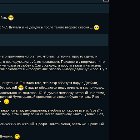
уйте.
 ЧС. Думала и не дождусь после такого второго сезона ...
его криминального в том, что вы, Катерина, просто сделали
аю, с последующим сублимированием. Психологи утверждают, что
 я умирала от любви к Сэму Хьюэну, я просто взяла и написала
меня влюбляется и говорит мне "люблюнимагущаздохну" и всё. Ну я
ешуточно. Т.е мало того, что Клэр образует пару с Джейми,
Это круто!!
Страсти обещаются нешуточные, я так понимаю.
о рассчитано на знатоков ЧС. Я думаю человеку который не в теме,
ренный Чужетсранкой проникнется легко и будет читать. Я вот
х.
такая, смелая, амбициозная, влюбчивая, скорее всего, "сова" -
. Клэр, я так и видела на её месте Каотриону Балф - утонченная,
логических изысканий. Профи. Читать любит, опять же. Приятный
с Джейми.