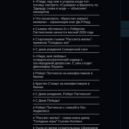
«Гляди, над чем я угорала когда-то»:
почему смотреть «Сумерки» и фанатеть по
Эдварду снова в моде — объясняет
кинокритик
Что посмотреть: «Братство черного
кинжала» - экранизация книг Дж.Р.Уорд
Съемки «Бэтмена-2» с Робертом
Паттинсоном начнутся весной 2026 года
Стартовали съемки "Рассвета жатвы" -
приквела "Голодных игр"
С днем рождения Сумеречной саги
«Умри, моя любовь»:
псевдопсихологический хоррор о
послеродовой депрессии. С ума сходит
Дженнифер Лоуренс
Роберт Паттинсон на кинофестивале в
Каннах
Кристен Стюарт на кинофестивале в
Каннах
С Днем рождения, Роберт Паттинсон!
С Днем Победы!
Роберт Паттинсон с семьёй в Лос-
Анджелесе
"Рассвет жатвы" - новая книга цикла
"Голодные игры" Сьюзен Коллинз
Ушла из жизни создательница «Дневников