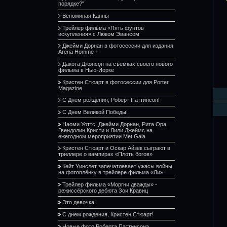
порядке?"
Вспоминая Канны
Трейлер фильма «Пять фунтов
искупления» с Люком Эвансом
Джейми Дорнан в фотосессии для издания
Arena Homme +
Дакота Джонсон на съёмках своего нового
фильма в Нью-Йорке
Кристен Стюарт в фотосессии для Porter
Magazine
С Днём рождения, Роберт Паттинсон!
С Днем Великой Победы!
Наоми Уоттс, Джейми Дорнан, Рита Ора,
Гвендолин Кристи и Лили Джеймс на
ежегодном мероприятии Met Gala
Кристен Стюарт и Оскар Айзек сыграют в
триллере о вампирах «Плоть богов»
Кейт Уинслет запечатлевает ужасы войны
на фотоплёнку в трейлере фильма «Ли»
Трейлер фильма «Моргни дважды» -
режиссёрского дебюта Зои Кравиц
Это девочка!
С днем рождения, Кристен Стюарт!
Новые фото Роберта Паттинсона