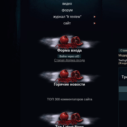
видео
форум
журнал "tr review"
сайт
Форма входа
Стра
Моде
Войти через uID
Старая форма входа
Twilig
(Фэндо
Тр
Горячие новости
ТОП 300 комментаторов сайта
Top Latest News