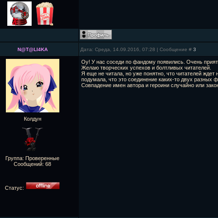
N@T@LI4KA
Дата: Среда, 14.09.2016, 07:28 | Сообщение #
3
Оу! У нас соседи по фандому появились. Очень прият
Желаю творческих успехов и болтливых читателей.
Я еще не читала, но уже понятно, что читателей ждет
подумала, что это соединение каких-то двух разных 
Совпадение имен автора и героини случайно или зак
Колдун
Группа: Проверенные
Сообщений:
68
Статус: