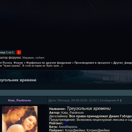
1
ница
1
из
1
ратор форума:
,
Миравия
vsthem
ht Russia. Форум
»
Фанфикшн по другим фандомам
»
Произведения в процессе
»
Другие_фан
м "Чужестранка". В этой истории их было трое...)
еугольник времени
Kata_Pantinson
Дата: Пятница, 09.09.2016, 10:02 | Сообщение #
1
Треугольник времени
Название:
Автор:
Kata_Pantinson
Дисклаймер:
Все права принадлежат Диане Гэблдо
Предупреждение: Возможна нецензурная лексика и сц
Рейтинг:
R
Бета:
АкваМарина
Пейринг:
Клэр/Джейми; Кэтрин/Джейми