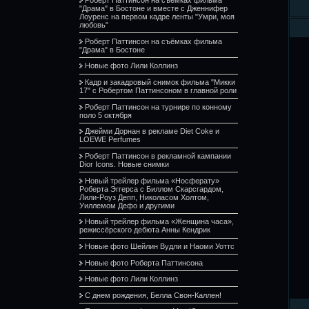
"Драма" в Бостоне и вместе с Дженнифер
Лоуренс на первом кадре ленты "Умри, моя
любовь"
Роберт Паттинсон на съёмках фильма
"Драма" в Бостоне
Новые фото Лили Коллинз
Кадр и закадровый снимок фильма "Микки
17" с Робертом Паттинсоном в главной роли
Роберт Паттинсон на турнире по конному
поло 5 октября
Джейми Дорнан в рекламе Diet Coke и
LOEWE Perfumes
Роберт Паттинсон в рекламной кампании
Dior Icons. Новые снимки
Новый трейлер фильма «Носферату»
Роберта Эггерса с Биллом Скарсгардом,
Лили-Роуз Депп, Николасом Холтом,
Уиллемом Дефо и другими
Новый трейлер фильма «Женщина часа»,
режиссёрского дебюта Анны Кендрик
Новые фото Шейлин Вудли и Наоми Уоттс
Новые фото Роберта Паттинсона
Новые фото Лили Коллинз
С днем рождения, Белла Свон-Каллен!