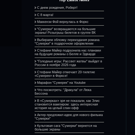
С днем рождения, Роберт!
С 8 марта!
Маккензи Фой вернулась в Форкс
"Сумерки" возвращаются на большие
экраны! Розыгрыш билетов в группе ВК
Выбираем обложку переиздания романа
"Сумерки" в подарочном оформлении
Стефани Майер подразнила нас планами
на будущие романы о Белле и Эдварде
"Голодные игры: Рассвет жатвы" выйдет в
России в ноябре 2026 года
Стефани Майер отмечает 20-тилетие
«Сумерек» в Форксе!
Марафон "Сумерек" на Youtube
Что посмотреть: "Дракула" от Люка
Бессона
В «Сумерках» зря не показали, как Элис
становится вампиром: здесь интересная
история на целый спин-офф
Актер предложил идею для нового фильма
"Сумерки"
Культовая сага "Сумерки" вернется на
большие экраны