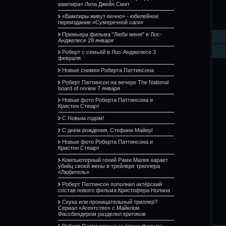
вампира» Лиза Джейн Смит
«Вампиры живут вечно» - юбилейное
переиздание «Сумеречной саги»
Премьера фильма "Люби меня" в Лос-
Анджелесе 28 января
Роберт с семьёй в Лос-Анджелесе 3
февраля
Новые снимки Роберта Паттинсона
Роберт Паттинсон на вечере The National
board of review 7 января
Новые фото Роберта Паттинсона и
Кристен Стюарт
С Новым годом!
С днем рождения, Стефани Майер!
Новые фото Роберта Паттинсона и
Кристен Стюарт
Компьютерный гений Рами Малек карает
убийц своей жены в трейлере триллера
«Любитель»
Роберт Паттинсон пополнил актёрский
состав нового фильма Кристофера Нолана
Скука или проницательный триллер?
Сериал «Агентство» с Майклом
Фассбендером разделил критиков
Роберт Паттинсон на съёмках фильма