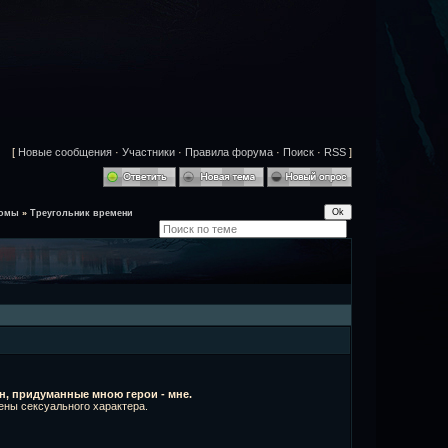
[
Новые сообщения
·
Участники
·
Правила форума
·
Поиск
·
RSS
]
домы
»
Треугольник времени
н, придуманные мною герои - мне.
ены сексуального характера.