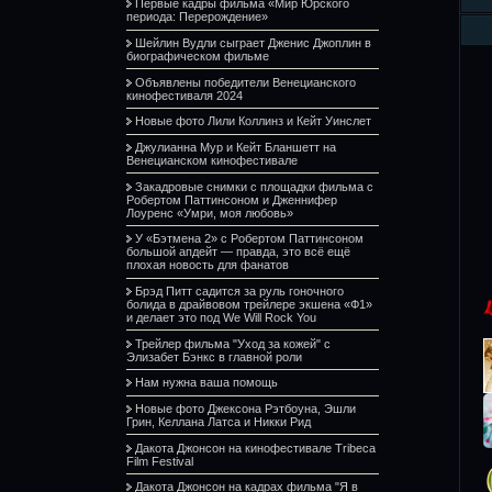
Первые кадры фильма «Мир Юрского
периода: Перерождение»
Шейлин Вудли сыграет Дженис Джоплин в
биографическом фильме
Объявлены победители Венецианского
кинофестиваля 2024
Новые фото Лили Коллинз и Кейт Уинслет
Джулианна Мур и Кейт Бланшетт на
Венецианском кинофестивале
Закадровые снимки с площадки фильма с
Робертом Паттинсоном и Дженнифер
Лоуренс «Умри, моя любовь»
У «Бэтмена 2» с Робертом Паттинсоном
большой апдейт — правда, это всё ещё
плохая новость для фанатов
Брэд Питт садится за руль гоночного
болида в драйвовом трейлере экшена «Ф1»
и делает это под We Will Rock You
Трейлер фильма "Уход за кожей" с
Элизабет Бэнкс в главной роли
Нам нужна ваша помощь
Новые фото Джексона Рэтбоуна, Эшли
Грин, Келлана Латса и Никки Рид
Дакота Джонсон на кинофестивале Tribeca
Film Festival
Дакота Джонсон на кадрах фильма "Я в