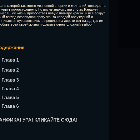
, в которой так много жизненной энергии и мечтаний, попадает в
е живут по-настоящему. Но после знакомства с Клэр Рэндолл,
есяц, ее жизнь приобретает новую палитру красок, и все вокруг
ый взгляд безобидная прогулка, за чередой обсуждений и
чивается путешествием в прошлое на двести лет назад, где им
юбовь всей своей жизни и сделать очень сложный выбор.
одержание
Глава 1
Глава 2
Глава 3
Глава 4
Глава 5
Глава 6
НФИКА! УРА! КЛИКАЙТЕ СЮДА!