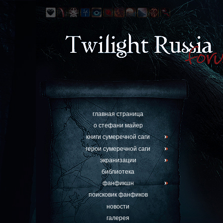
главная страница
о стефани майер
книги сумеречной саги
герои сумеречной саги
экранизации
библиотека
фанфикшн
поисковик фанфиков
новости
галерея