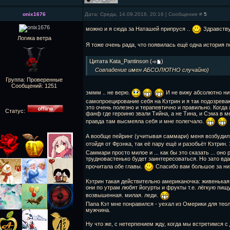
onix1676
Дата: Среда, 14.09.2016, 20:16 | Сообщение #
5
можно и я сюда за Наташей припруся ..
Здравств
Логика ветра
Я тоже очень рада, что появилась ещё одна история по
Цитата
Kata_Pantinson
(
)
Совпадение имен АБСОЛЮТНО случайно)
Группа: Проверенные
Сообщений:
1251
эммм .. не верю.
И не вижу абсолютно нич
самопроецирование себя на Кэтрин и я так подозрев
это очень полезно и терапевтично и правильно. Когда
Статус:
фанф где героиню звали Тийна, а не Тина, и Сэма в 
правда там высмеяла себя и мне полегчало.
А вообще пейринг (учитывая саммари) меня возбудил н
отойдя от Фрэнка, так её пару ещё и разобьёт Кэтрин. 
Саммари просто милое и ... как бы это сказать ... он
трудновастенько будет заинтересоваться. Но зато вда
прочитала обе главы.
Спасибо вам большое за ни
Кэтрин такая действительно американочка: живенькая 
они по утрам любят йогурты и фрукты т.е. лёгкую пищу
возвышенная. милая. леди.
Папа Кэт мне понравился - уехал из Омерики для тео
мужчина.
Ну что же, с нетерпением жду, когда мы встретимся 