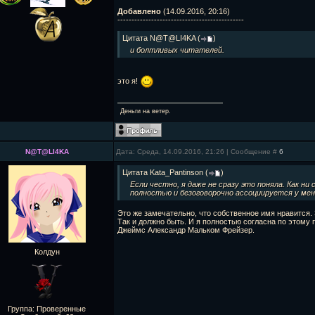
Добавлено
(14.09.2016, 20:16)
---------------------------------------------
Цитата
N@T@LI4KA
(
)
и болтливых читателей.
это я!
Деньги на ветер.
N@T@LI4KA
Дата: Среда, 14.09.2016, 21:26 | Сообщение #
6
Цитата
Kata_Pantinson
(
)
Если честно, я даже не сразу это поняла. Как ни 
полностью и безоговорочно ассоциируется у мен
Это же замечательно, что собственное имя нравится. 
Так и должно быть. И я полностью согласна по этому 
Джеймс Александр Мальком Фрейзер.
Колдун
Группа: Проверенные