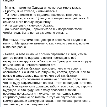
стыдно.
- М-м-м, - протянул Эдвард и посмотрел мне в глаза.
- Прости, я не хотела, - извинилась я.
- Ты нечего плохого не сделала, наоборот, мне очень
понравилось, - сказал Эдвард и повторил мои действия. Я
слизала с его пальца вкусняшку.
- А ты шалунья, - смеялся Эдвард.
- Да бываю иногда, - прохихикала я и поправила топик,
чтобы грудь была не так уж сильно открыта.
Вот такими темпами весь десерт и вино было съедено и
выпито. Мы даже не заметили, как начало светать, но мне
было всё равно.
- Белла, а тебе было не сложно справиться с тем, что ты
долгое время не видела, а потом неожиданно всё
вернулось на круги своя? – спросил Эдвард и положил руку
на мое колено, немного потирая его.
- Знаешь, всё так быстро произошло, что я не успела
опомниться. Со мной был рядом ты, сестра, друзья. Как-то
ночью я задумалась над этим, что всё так быстро
произошло, что перемена в жизни не случайна. Я решила,
что не буду зацикливаться на том, что я не видела, а теперь
вижу. Мне нужно жить дальше, заботиться о сестре, строить
будущее. И это будущее я хочу провести с тобой, -
неожиданно сказала я, похоже, что последние капли
спиртного дали не по мозгам. Я тут же опустилась на
кромку дивана и зажмурила глаза, я не хотела произносить
это сейчас, но так получилось!