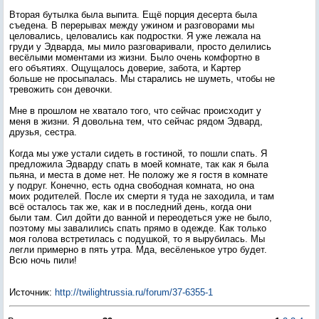
Вторая бутылка была выпита. Ещё порция десерта была
съедена. В перерывах между ужином и разговорами мы
целовались, целовались как подростки. Я уже лежала на
груди у Эдварда, мы мило разговаривали, просто делились
весёлыми моментами из жизни. Было очень комфортно в
его объятиях. Ощущалось доверие, забота, и Картер
больше не просыпалась. Мы старались не шуметь, чтобы не
тревожить сон девочки.
Мне в прошлом не хватало того, что сейчас происходит у
меня в жизни. Я довольна тем, что сейчас рядом Эдвард,
друзья, сестра.
Когда мы уже устали сидеть в гостиной, то пошли спать. Я
предложила Эдварду спать в моей комнате, так как я была
пьяна, и места в доме нет. Не положу же я гостя в комнате
у подруг. Конечно, есть одна свободная комната, но она
моих родителей. После их смерти я туда не заходила, и там
всё осталось так же, как и в последний день, когда они
были там. Сил дойти до ванной и переодеться уже не было,
поэтому мы завалились спать прямо в одежде. Как только
моя голова встретилась с подушкой, то я вырубилась. Мы
легли примерно в пять утра. Мда, весёленькое утро будет.
Всю ночь пили!
Источник
:
http://twilightrussia.ru/forum/37-6355-1