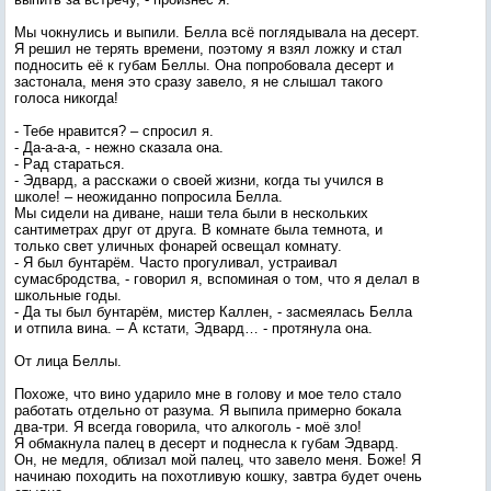
Мы чокнулись и выпили. Белла всё поглядывала на десерт.
Я решил не терять времени, поэтому я взял ложку и стал
подносить её к губам Беллы. Она попробовала десерт и
застонала, меня это сразу завело, я не слышал такого
голоса никогда!
- Тебе нравится? – спросил я.
- Да-а-а-а, - нежно сказала она.
- Рад стараться.
- Эдвард, а расскажи о своей жизни, когда ты учился в
школе! – неожиданно попросила Белла.
Мы сидели на диване, наши тела были в нескольких
сантиметрах друг от друга. В комнате была темнота, и
только свет уличных фонарей освещал комнату.
- Я был бунтарём. Часто прогуливал, устраивал
сумасбродства, - говорил я, вспоминая о том, что я делал в
школьные годы.
- Да ты был бунтарём, мистер Каллен, - засмеялась Белла
и отпила вина. – А кстати, Эдвард… - протянула она.
От лица Беллы.
Похоже, что вино ударило мне в голову и мое тело стало
работать отдельно от разума. Я выпила примерно бокала
два-три. Я всегда говорила, что алкоголь - моё зло!
Я обмакнула палец в десерт и поднесла к губам Эдвард.
Он, не медля, облизал мой палец, что завело меня. Боже! Я
начинаю походить на похотливую кошку, завтра будет очень