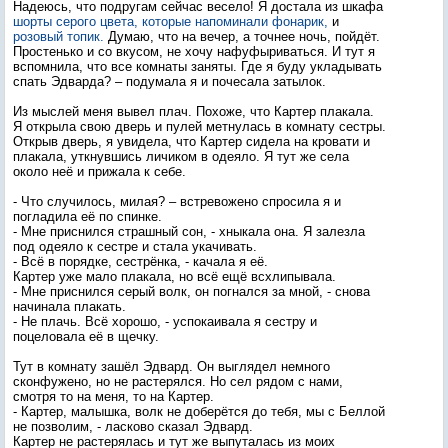
Надеюсь, что подругам сейчас весело! Я достала из шкафа
шорты серого цвета, которые напоминали фонарик,
и
розовый топик.
Думаю, что на вечер, а точнее ночь, пойдёт.
Простенько и со вкусом, не хочу нафуфыриваться. И тут я
вспомнила, что все комнаты заняты. Где я буду укладывать
спать Эдварда? – подумала я и почесала затылок.
Из мыслей меня вывел плач. Похоже, что Картер плакала.
Я открыла свою дверь и пулей метнулась в комнату сестры.
Открыв дверь, я увидела, что Картер сидела на кровати и
плакала, уткнувшись личиком в одеяло. Я тут же села
около неё и прижала к себе.
- Что случилось, милая? – встревожено спросила я и
погладила её по спинке.
- Мне приснился страшный сон, - хныкала она. Я залезла
под одеяло к сестре и стала укачивать.
- Всё в порядке, сестрёнка, - качала я её.
Картер уже мало плакала, но всё ещё всхлипывала.
- Мне приснился серый волк, он погнался за мной, - снова
начинала плакать.
- Не плачь. Всё хорошо, - успокаивала я сестру и
поцеловала её в щечку.
Тут в комнату зашёл Эдвард. Он выглядел немного
сконфужено, но не растерялся. Но сел рядом с нами,
смотря то на меня, то на Картер.
- Картер, малышка, волк не доберётся до тебя, мы с Беллой
не позволим, - ласково сказал Эдвард.
Картер не растерялась и тут же выпуталась из моих