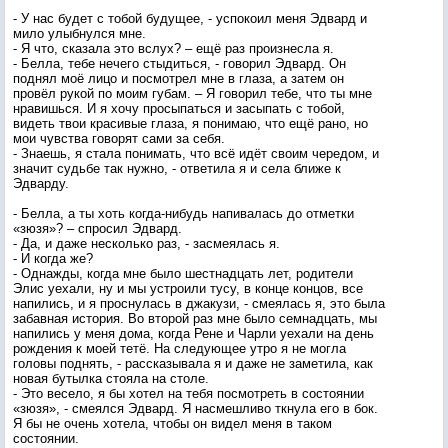
- У нас будет с тобой будущее, - успокоил меня Эдвард и
мило улыбнулся мне.
- Я что, сказала это вслух? – ещё раз произнесла я.
- Белла, тебе нечего стыдиться, - говорил Эдвард. Он
поднял моё лицо и посмотрел мне в глаза, а затем он
провёл рукой по моим губам. – Я говорил тебе, что ты мне
нравишься. И я хочу просыпаться и засыпать с тобой,
видеть твои красивые глаза, я понимаю, что ещё рано, но
мои чувства говорят сами за себя.
- Знаешь, я стала понимать, что всё идёт своим чередом, и
значит судьбе так нужно, - ответила я и села ближе к
Эдварду.
- Белла, а ты хоть когда-нибудь напивалась до отметки
«зюзя»? – спросил Эдвард.
- Да, и даже несколько раз, - засмеялась я.
- И когда же?
- Однажды, когда мне было шестнадцать лет, родители
Элис уехали, ну и мы устроили тусу, в конце концов, все
напились, и я проснулась в джакузи, - смеялась я, это была
забавная история. Во второй раз мне было семнадцать, мы
напились у меня дома, когда Рене и Чарли уехали на день
рождения к моей тетё. На следующее утро я не могла
головы поднять, - рассказывала я и даже не заметила, как
новая бутылка стояла на столе.
- Это весело, я бы хотел на тебя посмотреть в состоянии
«зюзя», - смеялся Эдвард. Я насмешливо ткнула его в бок.
Я бы не очень хотела, чтобы он видел меня в таком
состоянии.