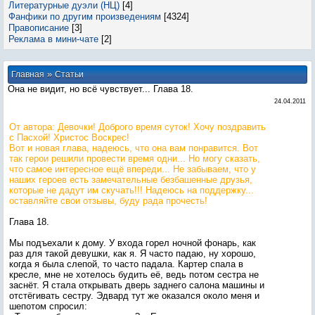
Литературные дуэли (НЦ)
[4]
Фанфики по другим произведениям
[4324]
Правописание
[3]
Реклама в мини-чате
[2]
»
Главная
Статьи
Она не видит, но всё чувствует... Глава 18.
24.04.2011
От автора: Девочки! Доброго время суток! Хочу поздравить
с Пасхой! Христос Воскрес!
Вот и новая глава, надеюсь, что она вам понравится. Вот
так герои решили провести время одни... Но могу сказать,
что самое интересное ещё впереди... Не забываем, что у
наших героев есть замечательные безбашенные друзья,
которые не дадут им скучать!!! Надеюсь на поддержку...
оставляйте свои отзывы, буду рада прочесть!
Глава 18.
Мы подъехали к дому. У входа горел ночной фонарь, как
раз для такой девушки, как я. Я часто падаю, ну хорошо,
когда я была слепой, то часто падала. Картер спала в
кресле, мне не хотелось будить её, ведь потом сестра не
заснёт. Я стала открывать дверь заднего салона машины и
отстёгивать сестру. Эдвард тут же оказался около меня и
шепотом спросил: