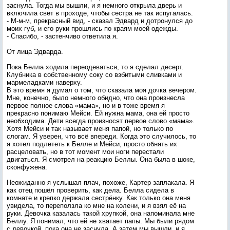
заснула. Тогда мы вышли, и я немного открыла дверь и
включила свет в проходе, чтобы сестра не так испугалась.
- М-м-м, прекрасный вид, - сказал Эдвард и дотронулся до
моих губ, и его руки прошлись по краям моей одежды.
- Спасибо, - застенчиво ответила я.
От лица Эдварда.
Пока Белла ходила переодеваться, то я сделал десерт.
Клубника в собственному соку со взбитыми сливками и
мармеладками наверху.
В это время я думал о том, что сказала моя дочка вечером.
Мне, конечно, было немного обидно, что она произнесла
первое полное слова «мама», но и в тоже время я
прекрасно понимаю Мейси. Ей нужна мама, она ей просто
необходима. Дети всегда произносят первое слово «мама».
Хотя Мейси и так называет меня папой, но только по
слогам. Я уверен, что всё впереди. Когда это случилось, то
я хотел подлететь к Белле и Мейси, просто обнять их
расцеловать, но в тот момент мои ноги перестали
двигаться. Я смотрел на реакцию Беллы. Она была в шоке,
сконфужена.
Неожиданно я услышал плач, похоже, Картер заплакала. Я
как отец пошёл проверить, как дела. Белла сидела в
комнате и крепко держала сестрёнку. Как только она меня
увидела, то переползла ко мне на колени, и я взял её на
руки. Девочка казалась такой хрупкой, она напоминала мне
Беллу. Я понимал, что ей не хватает папы. Мы были рядом
с девочкой, пока она не заснула. А затем мы вышли, и я