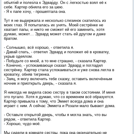
объятий и полезла к Эдварду. Он с легкостью взял её к
себе. Картер обняла его за шею.
- Я к папе хочу, - прошептала она.
Тут я не выдержала и несколько слезинок скатилось из
моих глаз. Я попыталась их унять. Моей сестрёнке не
хватает папы, и никто не сможет ей его заменить, хотя
думаю, может… Эдвард может стать ей другом и даже
братом.
- Солнышко, всё хорошо, - ответила я.
- Давай спать, - ответил Эдвард и положил её в кроватку,
укрыв одеялом.
- Побудьте со мной, а то мне страшно, - сказала Картер.
- Конечно, - успокаивающе сказал Эдвард и погладил
сестрёнку. Картер стала успокаиваться и уже снова легла в
кроватку, обняв тигренка.
- Заяц, я могу включить тебе сказку, оставить включённым
ночник и приоткрыть дверь, - сказала я.
Я никогда не видела свою сестру в таком состоянии. И меня
это пугало. Хотя я думаю, что со временем всё образуется.
Картер привыкла к тому, что Эммет всегда дома и она
играет с ним. А сейчас Эммета и Розали мало бывают дома.
- Оставьте открытой дверь, чтобы я могла знать, что вы
рядом, - ответила Картер.
- Хорошо, чудо моё.
Мы сидели в комнате сестры, пока она окончательно не