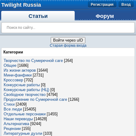
Twilight Russia
Регистрация
Вход
Статьи
Форум
Войти через uID
Старая форма входа
Категории
Творчество по Сумеречной саге
[264]
Общее
[1686]
Из жизни актеров
[1644]
Мини-фанфики
[2731]
Кроссовер
[702]
Конкурсные работы
[0]
Конкурсные работы (НЦ)
[0]
Свободное творчество
[4794]
Продолжение по Сумеречной саге
[1266]
Стихи
[2409]
Все люди
[15405]
Отдельные персонажи
[1455]
Наши переводы
[14628]
Альтернатива
[9244]
Рецензии
[155]
Литературные дуэли
[103]