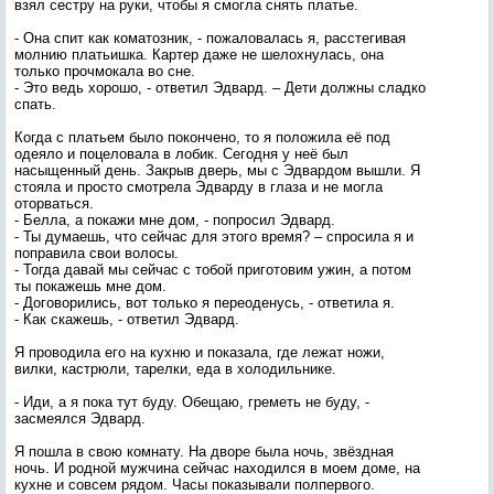
взял сестру на руки, чтобы я смогла снять платье.
- Она спит как коматозник, - пожаловалась я, расстегивая
молнию платьишка. Картер даже не шелохнулась, она
только прочмокала во сне.
- Это ведь хорошо, - ответил Эдвард. – Дети должны сладко
спать.
Когда с платьем было покончено, то я положила её под
одеяло и поцеловала в лобик. Сегодня у неё был
насыщенный день. Закрыв дверь, мы с Эдвардом вышли. Я
стояла и просто смотрела Эдварду в глаза и не могла
оторваться.
- Белла, а покажи мне дом, - попросил Эдвард.
- Ты думаешь, что сейчас для этого время? – спросила я и
поправила свои волосы.
- Тогда давай мы сейчас с тобой приготовим ужин, а потом
ты покажешь мне дом.
- Договорились, вот только я переоденусь, - ответила я.
- Как скажешь, - ответил Эдвард.
Я проводила его на кухню и показала, где лежат ножи,
вилки, кастрюли, тарелки, еда в холодильнике.
- Иди, а я пока тут буду. Обещаю, греметь не буду, -
засмеялся Эдвард.
Я пошла в свою комнату. На дворе была ночь, звёздная
ночь. И родной мужчина сейчас находился в моем доме, на
кухне и совсем рядом. Часы показывали полпервого.