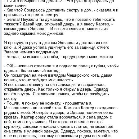
- Ты что собираешься делать? – Его рука дотронулась до
моей талии.
- Как что? Собираюсь доставить сестру в дом, - сказала я и
принялась отцеплять сестру.
- Белла! Неужели ты думаешь, что я позволю тебе носить
тяжести? Давай иди, открывай дверь, а я внесу Картер, -
скомандовал Эдвард. – И возьми ключи от машины из
заднего кармана моих джинсов.
Я просунула руку в джинсы Эдварда и достала из них
ключи. Я даже успела ущипнуть его за задницу, отчего
Эдвард немного подпрыгнул.
- Белла, ты играешь с огнём, - предупредил меня мистер.
- Ой! – невинно ответила я и поднесла палец к губам, чтобы
сделать более милый взгляд.
Он посмотрел на меня взглядом Чеширского кота, давая
понять, что не забудет мне шалость.
Я поставила машину на сигнализацию и направилась
открывать дверь. Как только я открыла дверь, Эдвард
вошёл внутрь. Я включила ночник, чтобы не разбудить
сестру.
- Пошли, я покажу её комнату, - прошептала я.
Мы поднялись на второй этаж. Комната Картер находилась
рядом с моей. Я открыла дверь, и Эдвард положил её на
кровать. Картер сразу стала ворочаться, я села рядом с
ней, немного укачивая. Я осторожно сняла с сестры
курточку, сапожки и начала снимать платье, не может же
она спать в уличной одежде. Эдвард, похоже, заметил, что
я не справляюсь, поэтому он оказался рядом со мной и