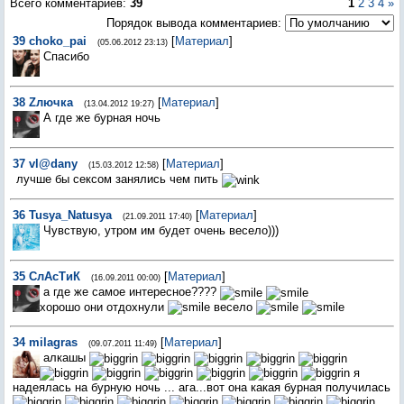
Всего комментариев
:
39
1
2
3
4
»
Порядок вывода комментариев:
39
choko_pai
[
Материал
]
(05.06.2012 23:13)
Спасибо
38
Zлючка
[
Материал
]
(13.04.2012 19:27)
А где же бурная ночь
37
vl@dany
[
Материал
]
(15.03.2012 12:58)
лучше бы сексом занялись чем пить
36
Tusya_Natusya
[
Материал
]
(21.09.2011 17:40)
Чувствую, утром им будет очень весело)))
35
СлАсТиК
[
Материал
]
(16.09.2011 00:00)
а где же самое интересное????
хорошо они отдохнули
весело
34
milagras
[
Материал
]
(09.07.2011 11:49)
алкашы
я
надеялась на бурную ночь ... ага...вот она какая бурная получилась