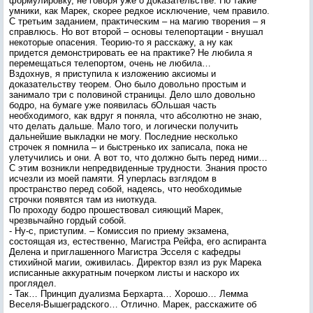
формулировку, не говоря уже о доказательстве. Но такие
умники, как Марек, скорее редкое исключение, чем правило.
С третьим заданием, практическим – на магию творения – я
справлюсь. Но вот второй – основы телепортации - внушал
некоторые опасения. Теорию-то я расскажу, а ну как
придется демонстрировать ее на практике? Не любила я
перемещаться телепортом, очень не любила…
Вздохнув, я приступила к изложению аксиомы и
доказательству теорем. Оно было довольно простым и
занимало три с половиной страницы. Дело шло довольно
бодро, на бумаге уже появилась бОльшая часть
необходимого, как вдруг я поняла, что абсолютно не знаю,
что делать дальше. Мало того, и логически получить
дальнейшие выкладки не могу. Последние несколько
строчек я помнила – и быстренько их записала, пока не
улетучились и они. А вот то, что должно быть перед ними…
С этим возникли непредвиденные трудности. Знания просто
исчезли из моей памяти. Я уперлась взглядом в
пространство перед собой, надеясь, что необходимые
строчки появятся там из ниоткуда.
По проходу бодро прошествовал сияющий Марек,
чрезвычайно гордый собой.
- Ну-с, приступим. – Комиссия по приему экзамена,
состоящая из, естественно, Магистра Рейфа, его аспиранта
Делена и приглашенного Магистра Эсселя с кафедры
стихийной магии, оживилась. Директор взял из рук Марека
исписанные аккуратным почерком листы и наскоро их
проглядел.
- Так… Принцип дуализма Берхарта… Хорошо… Лемма
Веселя-Вышеградского… Отлично. Марек, расскажите об