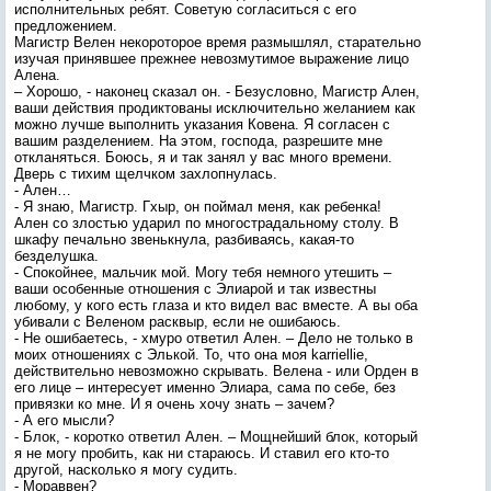
исполнительных ребят. Советую согласиться с его
предложением.
Магистр Велен некороторое время размышлял, старательно
изучая принявшее прежнее невозмутимое выражение лицо
Алена.
– Хорошо, - наконец сказал он. - Безусловно, Магистр Ален,
ваши действия продиктованы исключительно желанием как
можно лучше выполнить указания Ковена. Я согласен с
вашим разделением. На этом, господа, разрешите мне
откланяться. Боюсь, я и так занял у вас много времени.
Дверь с тихим щелчком захлопнулась.
- Ален…
- Я знаю, Магистр. Гхыр, он поймал меня, как ребенка!
Ален со злостью ударил по многострадальному столу. В
шкафу печально звенькнула, разбиваясь, какая-то
безделушка.
- Спокойнее, мальчик мой. Могу тебя немного утешить –
ваши особенные отношения с Элиарой и так известны
любому, у кого есть глаза и кто видел вас вместе. А вы оба
убивали с Веленом расквыр, если не ошибаюсь.
- Не ошибаетесь, - хмуро ответил Ален. – Дело не только в
моих отношениях с Элькой. То, что она моя karriellie,
действительно невозможно скрывать. Велена - или Орден в
его лице – интересует именно Элиара, сама по себе, без
привязки ко мне. И я очень хочу знать – зачем?
- А его мысли?
- Блок, - коротко ответил Ален. – Мощнейший блок, который
я не могу пробить, как ни стараюсь. И ставил его кто-то
другой, насколько я могу судить.
- Мораввен?