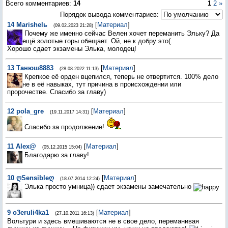
Всего комментариев
:
14
1
2
»
Порядок вывода комментариев:
14
Marishelь
[
Материал
]
(09.02.2023 21:28)
Почему же именно сейчас Велен хочет переманить Эльку? Да
ещё золотые горы обещает. Ой, не к добру это(.
Хорошо сдает экзамены Элька, молодец!
13
Танюш8883
[
Материал
]
(28.08.2022 11:13)
Крепкое её орден вцепился, теперь не отвертится. 100% дело
не в её навыках, тут причина в происхождении или
пророчестве. Спасибо за главу)
12
pola_gre
[
Материал
]
(19.11.2017 14:31)
Спасибо за продолжение!
11
Alex@
[
Материал
]
(05.12.2015 15:04)
Благодарю за главу!
10
ღSensibleღ
[
Материал
]
(18.07.2014 12:24)
Элька просто умница)) сдает экзамены замечательно
9
o3eruli4ka1
[
Материал
]
(27.10.2011 16:13)
Вольтури и здесь вмешиваются не в свое дело, переманивая