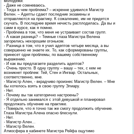
молодежи.
- Даже не сомневаюсь.
- Тогда в чем проблема? – искренне удивился Магистр
Велен. – Адепты сдают последние экзамены и
отправляются на практику. К сожалению, им не придется
скучать. В последнее время нечисть расплодилась. Да вы и
сами в курсе, как я помню.
- Проблема в том, что меня не устраивает состав групп.
- А какая разница? – Темные глаза Магистра Велена
загорелись нехорошим огоньком.
- Разница в том, что я учил адептов четыре месяца, а вы
совершенно не знаете их. То, как сформированы группы,
принесет одни проблемы, по вашему собственному
выражению.
- И как вы предлагаете разделить адептов?
- Очень просто. В одну группу – вашу – тех, с кем не
возникнет проблем: Тей, Стен и Ингвар. Остальных,
соответственно, мне.
- Магистр Ален, - вкрадчиво произнес Магистр Велен. – Мне
бы хотелось взять в свою группу Элиару.
- Нет.
- Почему вы так категорично настроены?
- Я отдельно занимался с этой девушкой и планировал
продолжать обучение на практике.
- Поверьте, что я точно так же смогу продолжить обучение.
Глаза Магистра Алена опасно блеснули.
- Нет.
- Магистр Ален…
- Магистр Велен.
Атмосфера в кабинете Магистра Рейфа ощутимо