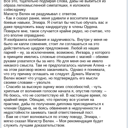
Все это, тщательно подбирая слова, дабы не выбиться из
образа легкомысленной симпатяшки, я изложила
собеседнику.
Магистр Велен не раздумывал с ответом.
- Как я сказал ранее, меня удивили и восхитили ваши
боевые навыки, Элиара. Я считал бы честью обучать вас и
даже предложить вашу кандидатуру в члены Ордена.
Поверьте мне, такое случается крайне редко, но считаю, что
это вполне оправданно.
Я изобразила колебания и задумчивость. Внутри у меня не
было ни капли сомнения, стоит ли соглашаться на это
действительно щедрое предложение. Любой из наших
парней – ну, за исключением, возможно, Ингвара, у которого
в принципе имелись сложные отношения с магией – обеими
руками ухватился бы за него. Но для меня оно не имело
никакого смысла. Там не предполагалось наличие Алена – и
на этом разговор можно заканчивать. Однако я понимала,
что эту причину оглашать не следует. Думать Магистр
Велен может что угодно, но подтверждать его мысли
своими словами – увольте.
- Спасибо за высокую оценку моих способностей, - чуть
хриплым от волнения голосом начала я, опустив голову. –
Но боюсь, что не соответствую ей. В настоящее время, по
крайней мере. Обещаю, что приложу все усилия на
практике, дабы по получению диплома присоединиться к
членам Ордена, не боясь обвинения в недоученности и
недостойности занимать такой ответственный пост.
- Вам не стоит волноваться по этому поводу, Элиара, -
мягко сказал Магистр Велен. – Моя рекомендация будет
служить лучшим доказательством.