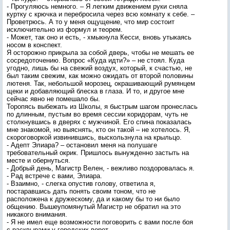
- Прогуляюсь немного. – Я легким движением руки сняла
куртку с крючка и перебросила через всю комнату к себе. –
Проветрюсь. А то у меня ощущение, что мир состоит
исключительно из формул и теорем.
- Может, так оно и есть, - хмыкнула Кесси, вновь утыкаясь
носом в конспект.
Я осторожно прикрыла за собой дверь, чтобы не мешать ее
сосредоточению. Вопрос «Куда идти?» – не стоял. Куда
угодно, лишь бы на свежий воздух, который, к счастью, не
был таким свежим, как можно ожидать от второй половины
лютеня. Так, небольшой морозец, окрашивающий румянцем
щеки и добавляющий блеска в глаза. И то, и другое мне
сейчас явно не помешало бы.
Торопясь выбежать из Школы, я быстрым шагом пронеслась
по длинным, пустым во время сессии коридорам, чуть не
столкнувшись в дверях с мужчиной. Его спина показалась
мне знакомой, но выяснять, кто он такой – не хотелось. Я,
скороговоркой извинившись, выскользнула на крыльцо.
- Адепт Элиара? – остановил меня на полушаге
требовательный окрик. Пришлось вынужденно застыть на
месте и обернуться.
- Добрый день, Магистр Велен, - вежливо поздоровалась я.
- Рад встрече с вами, Элиара.
- Взаимно, - слегка опустив голову, ответила я,
постаравшись дать понять своим тоном, что не
расположена к дружескому, да и какому бы то ни было
общению. Вышеупомянутый Магистр не обратил на это
никакого внимания.
- Я не имел еще возможности поговорить с вами после боя
с расквырами у городских ворот.