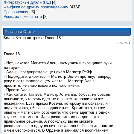
Литературные дуэли (НЦ)
[4]
Фанфики по другим произведениям
[4324]
Правописание
[3]
Реклама в мини-чате
[2]
»
Главная
Статьи
Волшебство на троих. Глава 18.1
07.07.2011
Глава 18
- Нет, - сказал Магистр Ален, нахмурясь и скрещивая руки
на груди.
- Ален, - предупреждающе начал Магистр Рейф.
- Подождите, директор. – Магистр Велен протянул вперед
руку в останавливающем жесте. – Магистр Ален…
простите, не знаю вашего полного имени.
- Просто Ален.
- Как хотите. Так вот, Магистр Ален, вы, боюсь, не совсем
понимаете, что речь идет не о вашем желании или же
нежелании. Есть приказ Ковена, которому вы обязаны, я
подчеркиваю, обязаны подчиниться. Кроме того, вы же
опытный маг и сами осознаете, что семь адептов в одной
группе – это много. Идея разделить их на две – это
правильное решение. А поскольку вы не можете
раздвоиться, то одну из них возглавлю я. Поверьте, вам не
о чем беспокоиться. В Ордене я занимался воспитанием