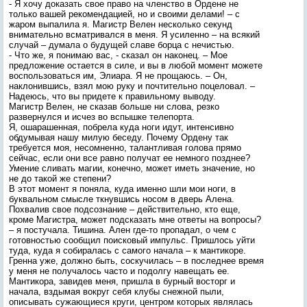
- Я хочу доказать свое право на членство в Ордене не
только вашей рекомендацией, но и своими делами! – с
жаром выпалила я. Магистр Велен несколько секунд
внимательно всматривался в меня. Я усиленно – на всякий
случай – думала о будущей славе борца с нечистью.
- Что же, я понимаю вас, - сказал он наконец. – Мое
предложение остается в силе, и вы в любой момент можете
воспользоваться им, Элиара. Я не прощаюсь. – Он,
наклонившись, взял мою руку и почтительно поцеловал. –
Надеюсь, что вы придете к правильному выводу.
Магистр Велен, не сказав больше ни слова, резко
развернулся и исчез во вспышке телепорта.
Я, ошарашенная, побрела куда ноги идут, интенсивно
обдумывая нашу милую беседу. Почему Ордену так
требуется моя, несомненно, талантливая голова прямо
сейчас, если они все равно получат ее немного позднее?
Умение сливать магии, конечно, может иметь значение, но
не до такой же степени?
В этот момент я поняла, куда именно шли мои ноги, в
буквальном смысле ткнувшись носом в дверь Алена.
Похвалив свое подсознание – действительно, кто еще,
кроме Магистра, может подсказать мне ответы на вопросы?
– я постучала. Тишина. Ален где-то пропадал, о чем с
готовностью сообщил поисковый импульс. Пришлось уйти
туда, куда я собиралась с самого начала – к мантикоре.
Гренна уже, должно быть, соскучилась – в последнее время
у меня не получалось часто и подолгу навещать ее.
Мантикора, завидев меня, пришла в бурный восторг и
начала, вздымая вокруг себя клубы снежной пыли,
описывать сужающиеся круги, центром которых являлась