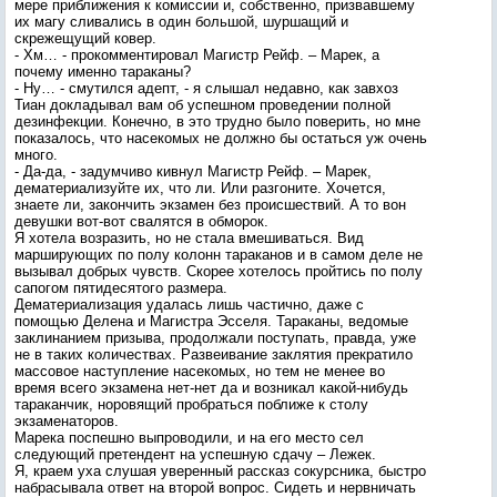
мере приближения к комиссии и, собственно, призвавшему
их магу сливались в один большой, шуршащий и
скрежещущий ковер.
- Хм… - прокомментировал Магистр Рейф. – Марек, а
почему именно тараканы?
- Ну… - смутился адепт, - я слышал недавно, как завхоз
Тиан докладывал вам об успешном проведении полной
дезинфекции. Конечно, в это трудно было поверить, но мне
показалось, что насекомых не должно бы остаться уж очень
много.
- Да-да, - задумчиво кивнул Магистр Рейф. – Марек,
дематериализуйте их, что ли. Или разгоните. Хочется,
знаете ли, закончить экзамен без происшествий. А то вон
девушки вот-вот свалятся в обморок.
Я хотела возразить, но не стала вмешиваться. Вид
марширующих по полу колонн тараканов и в самом деле не
вызывал добрых чувств. Скорее хотелось пройтись по полу
сапогом пятидесятого размера.
Дематериализация удалась лишь частично, даже с
помощью Делена и Магистра Эсселя. Тараканы, ведомые
заклинанием призыва, продолжали поступать, правда, уже
не в таких количествах. Развеивание заклятия прекратило
массовое наступление насекомых, но тем не менее во
время всего экзамена нет-нет да и возникал какой-нибудь
тараканчик, норовящий пробраться поближе к столу
экзаменаторов.
Марека поспешно выпроводили, и на его место сел
следующий претендент на успешную сдачу – Лежек.
Я, краем уха слушая уверенный рассказ сокурсника, быстро
набрасывала ответ на второй вопрос. Сидеть и нервничать