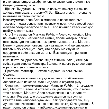
в стоявшем рядом шкафу тоненько зазвенели стеклянные
безделушки-амулеты.
- Щенок! Ты думаешь, никто не поймет, почему ты так не
хочешь отпускать эту девку?! Вся Школа знает, что она не
вылезает из твоей постели!
Невозмутимое лицо Алена мгновенно перестало быть
таковым. Глаза вспыхнули гневным огнем. Кисть левой руки
окутало бледно-голубое пламя. Тело приняло классическую
стойку боевого мага.
- Стоп! – вмешался Магистр Рейф. – Ален, успокойся. Мне
не нужны здесь магические битвы, после которых легче
отстроить здание заново, чем ремонтировать его. Магистр
Велен, - директор повернулся к рыцарю. – Я как директор
Школы могу сообщить вам, что подобные слухи не
содержат в себе и капли истины. Вам следует принести
извинения.
В кабинете воцарилась звенящая тишина. Ален, стиснув
зубы, ждал ответа Магистра Велена, и на его руке все еще
играло полупрозрачное пламя.
- Простите, Магистр, - нехотя выдавил из себя рыцарь
Ордена.
Пламя еще несколько секунд поиграло голубоватыми
лепестками и исчезло. Ален медленно опустил руку.
- Отлично, - прокомментировал Магистр Рейф. – Благодарю
вас, Магистр Велен. И хотелось бы добавить, что, с моей
точки зрения, Магистр Ален безукоризненно выполняет
указания Ковена. Его разделение адептов на группы
кажется мне наиболее удачным. Как преподавателю, ему
лучше всех известно, на что способен каждый из адептов. В
вашу группу он отдает наиболее дисциплинированных и