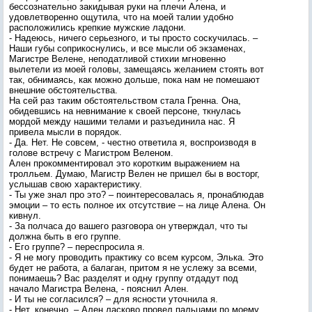
бессознательно закидывая руки на плечи Алена, и
удовлетворенно ощутила, что на моей талии удобно
расположились крепкие мужские ладони.
- Надеюсь, ничего серьезного, и ты просто соскучилась. –
Наши губы соприкоснулись, и все мысли об экзаменах,
Магистре Велене, неподатливой стихии мгновенно
вылетели из моей головы, замещаясь желанием стоять вот
так, обнимаясь, как можно дольше, пока нам не помешают
внешние обстоятельства.
На сей раз таким обстоятельством стала Гренна. Она,
обидевшись на невнимание к своей персоне, ткнулась
мордой между нашими телами и разъединила нас. Я
привела мысли в порядок.
- Да. Нет. Не совсем, - честно ответила я, воспроизводя в
голове встречу с Магистром Веленом.
Ален прокомментировал это коротким выражением на
тролльем. Думаю, Магистр Велен не пришел бы в восторг,
услышав свою характеристику.
- Ты уже знал про это? – поинтересовалась я, пронаблюдав
эмоции – то есть полное их отсутствие – на лице Алена. Он
кивнул.
- За полчаса до вашего разговора он утверждал, что ты
должна быть в его группе.
- Его группе? – переспросила я.
- Я не могу проводить практику со всем курсом, Элька. Это
будет не работа, а балаган, притом я не услежу за всеми,
понимаешь? Вас разделят и одну группу отдадут под
начало Магистра Велена, - пояснил Ален.
- И ты не согласился? – для ясности уточнила я.
- Нет, конечно. – Ален ласково провел пальцами по моему