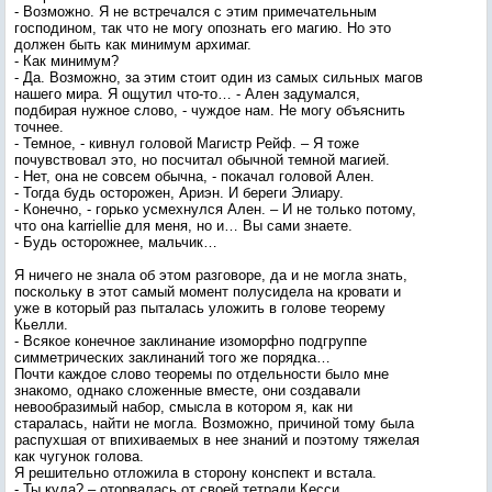
- Возможно. Я не встречался с этим примечательным
господином, так что не могу опознать его магию. Но это
должен быть как минимум архимаг.
- Как минимум?
- Да. Возможно, за этим стоит один из самых сильных магов
нашего мира. Я ощутил что-то… - Ален задумался,
подбирая нужное слово, - чуждое нам. Не могу объяснить
точнее.
- Темное, - кивнул головой Магистр Рейф. – Я тоже
почувствовал это, но посчитал обычной темной магией.
- Нет, она не совсем обычна, - покачал головой Ален.
- Тогда будь осторожен, Ариэн. И береги Элиару.
- Конечно, - горько усмехнулся Ален. – И не только потому,
что она karriellie для меня, но и… Вы сами знаете.
- Будь осторожнее, мальчик…
Я ничего не знала об этом разговоре, да и не могла знать,
поскольку в этот самый момент полусидела на кровати и
уже в который раз пыталась уложить в голове теорему
Кьелли.
- Всякое конечное заклинание изоморфно подгруппе
симметрических заклинаний того же порядка…
Почти каждое слово теоремы по отдельности было мне
знакомо, однако сложенные вместе, они создавали
невообразимый набор, смысла в котором я, как ни
старалась, найти не могла. Возможно, причиной тому была
распухшая от впихиваемых в нее знаний и поэтому тяжелая
как чугунок голова.
Я решительно отложила в сторону конспект и встала.
- Ты куда? – оторвалась от своей тетради Кесси.