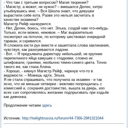
- Что там с третьим вопросом? Магия творения?
- Магистр, а может, не нужно? – вмешался Делен, хитро
улыбнувшись мне. – Вся Школа знает, что девушки
вырастили себе кота. Разве это нельзя засчитать в
качестве экзамена?
Магистр Рейф нахмурился.
- Нет, Делен, боюсь, что нет. Элька, создай нам что-нибудь.
Только, если можно, неживое. – Маг выразительно
посмотрел на потолок, по которому шествовал очередной
таракан, и скривился.
Я сложила кисти рук вместе и зашептала слова заклинания,
чувствуя, как разогреваются ладони.
- Вот. – Я предъявила директору небольшой, не крупнее
перепелиного яйца камушек с гладкими, словно их
шлифовали, гранями, необычно темно-синего цвета. Точно
такого же, как глаза Алена.
- Хорошо, - кивнул Магистр Рейф, черкнув что-то в
ведомости. – Можешь идти, Элька.
Я не стала спрашивать, что получила за экзамен - и так
ясно, что не меньше четверки - вежливо попрощалась с
комиссией и, сохраняя достоинство, вышла за дверь, изо
всех сил сопротивляясь желанию подпрыгивать при ходьбе
как девчонка.
Продолжение читаем
здесь
Источник
:
http://twilightrussia.ru/forum/44-7366-29#1321044