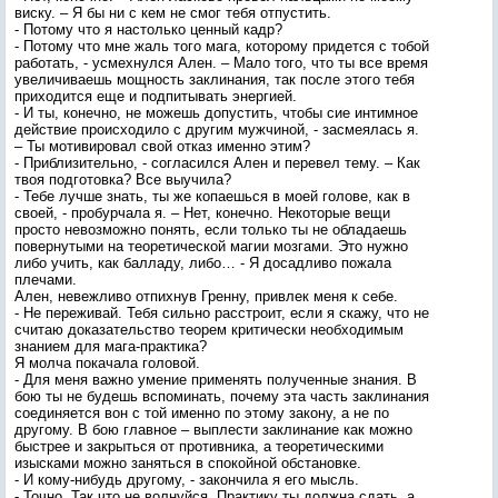
виску. – Я бы ни с кем не смог тебя отпустить.
- Потому что я настолько ценный кадр?
- Потому что мне жаль того мага, которому придется с тобой
работать, - усмехнулся Ален. – Мало того, что ты все время
увеличиваешь мощность заклинания, так после этого тебя
приходится еще и подпитывать энергией.
- И ты, конечно, не можешь допустить, чтобы сие интимное
действие происходило с другим мужчиной, - засмеялась я.
– Ты мотивировал свой отказ именно этим?
- Приблизительно, - согласился Ален и перевел тему. – Как
твоя подготовка? Все выучила?
- Тебе лучше знать, ты же копаешься в моей голове, как в
своей, - пробурчала я. – Нет, конечно. Некоторые вещи
просто невозможно понять, если только ты не обладаешь
повернутыми на теоретической магии мозгами. Это нужно
либо учить, как балладу, либо… - Я досадливо пожала
плечами.
Ален, невежливо отпихнув Гренну, привлек меня к себе.
- Не переживай. Тебя сильно расстроит, если я скажу, что не
считаю доказательство теорем критически необходимым
знанием для мага-практика?
Я молча покачала головой.
- Для меня важно умение применять полученные знания. В
бою ты не будешь вспоминать, почему эта часть заклинания
соединяется вон с той именно по этому закону, а не по
другому. В бою главное – выплести заклинание как можно
быстрее и закрыться от противника, а теоретическими
изысками можно заняться в спокойной обстановке.
- И кому-нибудь другому, - закончила я его мысль.
- Точно. Так что не волнуйся. Практику ты должна сдать, а