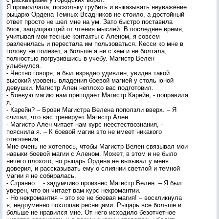
Я промолчала, поскольку грубить и выказывать неуважение
рыцарю Ордена Темных Всадников не стоило, а достойный
ответ просто не шел мне на ум. Зато быстро поставила
блок, защищающий от чтения мыслей. В последнее время,
учитывая мои тесные контакты с Аленом, я совсем
разленилась и перестала им пользоваться. Кесси ко мне в
голову не полезет, а больше я ни с кем и не болтала,
полностью погрузившись в учебу. Магистр Велен
улыбнулся.
- Честно говоря, я был изрядно удивлен, увидев такой
высокий уровень владения боевой магией у столь юной
девушки. Магистр Ален неплохо вас подготовил.
- Боевую магию нам преподает Магистр Карейн, - поправила
я.
- Карейн? – Брови Магистра Велена поползли вверх. – Я
считал, что вас тренирует Магистр Ален.
- Магистр Ален читает нам курс неестествознания, -
пояснила я. – К боевой магии это не имеет никакого
отношения.
Мне очень не хотелось, чтобы Магистр Велен связывал мои
навыки боевой магии с Аленом. Может, в этом и не было
ничего плохого, но рыцарь Ордена не вызывал у меня
доверия, и рассказывать ему о слиянии светлой и темной
магии я не собиралась.
- Странно… - задумчиво произнес Магистр Велен. – Я был
уверен, что он читает вам курс некромантии.
- Но некромантия – это же не боевая магия! – воскликнула
я, недоуменно похлопав ресницами. Рыцарь все больше и
больше не нравился мне. От него исходило безотчетное