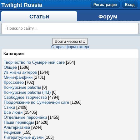
Twilight Russia
Регистрация
Вход
Статьи
Форум
Войти через uID
Старая форма входа
Категории
Творчество по Сумеречной саге
[264]
Общее
[1686]
Из жизни актеров
[1644]
Мини-фанфики
[2731]
Кроссовер
[702]
Конкурсные работы
[0]
Конкурсные работы (НЦ)
[0]
Свободное творчество
[4794]
Продолжение по Сумеречной саге
[1266]
Стихи
[2409]
Все люди
[15405]
Отдельные персонажи
[1455]
Наши переводы
[14628]
Альтернатива
[9244]
Рецензии
[155]
Литературные дуэли
[103]