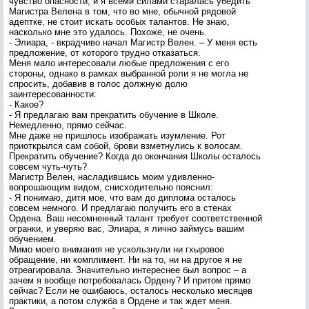
чувство опасности, и я всеми силами старалась убедить
Магистра Велена в том, что во мне, обычной рядовой
адептке, не стоит искать особых талантов. Не знаю,
насколько мне это удалось. Похоже, не очень.
- Элиара, - вкрадчиво начал Магистр Велен. – У меня есть
предложение, от которого трудно отказаться.
Меня мало интересовали любые предложения с его
стороны, однако в рамках выбранной роли я не могла не
спросить, добавив в голос должную долю
заинтересованности:
- Какое?
- Я предлагаю вам прекратить обучение в Школе.
Немедленно, прямо сейчас.
Мне даже не пришлось изображать изумление. Рот
приоткрылся сам собой, брови взметнулись к волосам.
Прекратить обучение? Когда до окончания Школы осталось
совсем чуть-чуть?
Магистр Велен, насладившись моим удивленно-
вопрошающим видом, снисходительно пояснил:
- Я понимаю, дитя мое, что вам до диплома осталось
совсем немного. И предлагаю получить его в стенах
Ордена. Ваш несомненный талант требует соответственной
огранки, и уверяю вас, Элиара, я лично займусь вашим
обучением.
Мимо моего внимания не ускользнули ни гхыровое
обращение, ни комплимент. Ни на то, ни на другое я не
отреагировала. Значительно интереснее был вопрос – а
зачем я вообще потребовалась Ордену? И притом прямо
сейчас? Если не ошибаюсь, осталось несколько месяцев
практики, а потом служба в Ордене и так ждет меня.