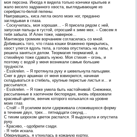
моя персона. Иногда я видела только кончики крыльев и
жало весело задранного хвоста, выглядывающие из
серебристо-белой пелены.
Наигравшись, киса легла около моих ног, преданно
заглядывая в глаза.
- Соскучилась, моя хорошая… - Я присела рядом с ней,
запуская пальцы в густой, отросший к зиме мех. – Совсем я
тебя забыла. И Ален тоже, наверное…
Мантикора громким ворчанием согласилась со мной.
Добившись того, что глаза кошки блаженно прикрылись,
хвост улегся вдоль тела, а голова опустилась на лапы, я
решила заняться делом. Теормагия теормагией, а
стихийную тоже сдавать нужно. Моя стихия – огонь, и
поэтому с водой у меня возникали самые большие
трудности.
- Esskrelen. – Я протянула руку и шевельнула пальцами.
Снег в двух аршинах от меня взвихрился, начиная
складываться в стебель, крупные перистые листья и… и
рассыпался.
- Esskrelen. – Я тоже умела быть настойчивой. Снежинки,
рассыпанные в хаотичном беспорядке, вновь образовали
красивый цветок, венчик которого колыхался на уровне
моих глаз.
- Стой! – Я усилием воли сдерживала сложившуюся форму
в течение двух, трех… пятнадцати секунд…
С тихим шорохом цветок распался. Я выдохнула и опустила
руку.
- Красиво, - одобрили сзади.
- Я тебя искала.
Обернувшись, я уткнулась в кожаную куртку,