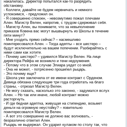
накалилась. Директор попытался как-то разрядить
обстановку.
- Коллеги, давайте не будем нервничать и немного
успокоимся, - предложил он.
- Я совершенно спокоен, - невозмутимо пожал плечами
Ален. Магистр Велен, напротив, с трудом сдерживал себя.
- Магистр Ален, вы понимаете, что за невыполнение
приказов Ковена вас могут вышвырнуть из Школы в течение
пяти минут?
- Мне уходить прямо сейчас? – насмешливо
поинтересовался Ален. – Тогда адепты – все шестеро –
будут исключительно на вашем попечении. Разбирайтесь с
ними сами как хотите.
- Почему шестеро? – удивился Магистр Велен. На лице
директора Рейфа не возникло и тени недоумения.
- Потому что в этом случае Элиара уедет со мной.
- Она не может, - потрясенно прошипел рыцарь.
- Это почему еще?
- Школа уже заключила от ее имени контракт с Орденом.
Девица обязана следующие три года отработать на благо
страны, - отрезал Магистр Велен.
- Не могу сказать, насколько это законно, - задумался вслух
Ален. – Но так или иначе, любой контракт можно
расторгнуть.
- И где бедная адептка, живущая на стипендию, возьмет
деньги на огромную неустойку? – язвительно
поинтересовался Магистр Велен.
- А вот это совершенно не должно вас волновать, -
безразлично ответил Ален.
Рыцарь не выдержал. Он ударил кулаком по столу так, что