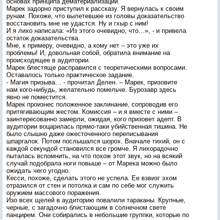
основах принципа дематериализации.
Марек задорно приступил к рассказу. Я вернулась к своим
рунам. Похоже, что вылетевшее из головы доказательство
восстановить мне не удастся. Ну и гхыр с ним!
И я лихо написала: «Из этого очевидно, что…», - и привела
остаток доказательства.
Мне, к примеру, очевидно, а кому нет – это уже их
проблемы! И, довольная собой, обратила внимание на
происходящее в аудитории.
Марек блестяще расправился с теоретическими вопросами.
Оставалось только практическое задание.
- Магия призыва… - прочитал Делен. – Марек, призовите
нам кого-нибудь, желательно помельче. Бурозавр здесь
явно не поместится.
Марек произнес положенное заклинание, сопроводив его
притягивающим жестом. Комиссия – и я вместе с ними –
заинтересованно замерли, ожидая, кого призовет адепт. В
аудитории воцарилась прямо-таки убийственная тишина. Не
было слышно даже ожесточенного переписывания
шпаргалок. Потом послышался шорох. Вначале тихий, он с
каждой секундой становился все громче. Я лихорадочно
пыталась вспомнить, на что похож этот звук, но на всякий
случай подобрала ноги повыше – от Марека можно было
ожидать чего угодно.
Кесси, похоже, сделать этого не успела. Ее взвизг эхом
отразился от стен и потолка и сам по себе мог служить
оружием массового поражения.
Изо всех щелей в аудиторию повалили тараканы. Крупные,
черные, с загадочно блистающим в солнечном свете
панцирем. Они собирались в небольшие группки, которые по