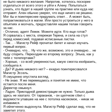
не было никакого желания. Напротив, хотелось поскорее
отделаться от всего этого и уйти к Алену. Попытаться
узнать, кто будет в нашей группе на практике или куда нас
отправят. Ален обычно уверял, что еще ничего не решено.
Мог бы и поинтереснее придумать ответ… А может быть,
попрактиковаться в магии. Или просто устроиться у него в
объятиях и молчать, предоставляя нашим телам говорить
за нас.
- Отлично, адепт Лежек. Можете идти. Кто еще готов?
Я сорвалась с места, опережая Терена, и села на стул
перед комиссией, подавая исписанные листки.
- Так… - Магистр Рейф прочитал билет и начал изучать
первый вопрос.
- Очевидно, что… Ну что же, возможно, это и очевидно… не
буду спорить. Переходим ко второму вопросу. Элька, как у
тебя с телепортами?
- Хорошо, - со всей уверенностью, какую смогла изобразить,
сообщила я.
- Да? И дыма никакого нет? – ехидно поинтересовался
Магистр Эссель.
Я смущенно опустила взгляд.
- Не знаю. Я же перемещаюсь и понятия не имею, что
остается после меня.
Директор хмыкнул.
- Ладно. Прикладной демонстрации не нужно. Только дыма
здесь не хватало. От тараканов, - он щелчком сбил с
ведомости упавшее на нее с потолка насекомое, - никак не
избавимся.
Я облегченно выдохнула. Магистр Рейф сделал вид, что не
заметил этого.