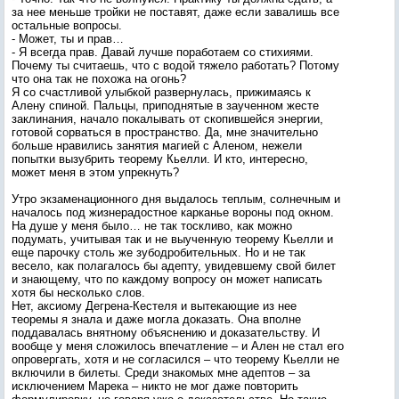
за нее меньше тройки не поставят, даже если завалишь все
остальные вопросы.
- Может, ты и прав…
- Я всегда прав. Давай лучше поработаем со стихиями.
Почему ты считаешь, что с водой тяжело работать? Потому
что она так не похожа на огонь?
Я со счастливой улыбкой развернулась, прижимаясь к
Алену спиной. Пальцы, приподнятые в заученном жесте
заклинания, начало покалывать от скопившейся энергии,
готовой сорваться в пространство. Да, мне значительно
больше нравились занятия магией с Аленом, нежели
попытки вызубрить теорему Кьелли. И кто, интересно,
может меня в этом упрекнуть?
Утро экзаменационного дня выдалось теплым, солнечным и
началось под жизнерадостное карканье вороны под окном.
На душе у меня было… не так тоскливо, как можно
подумать, учитывая так и не выученную теорему Кьелли и
еще парочку столь же зубодробительных. Но и не так
весело, как полагалось бы адепту, увидевшему свой билет
и знающему, что по каждому вопросу он может написать
хотя бы несколько слов.
Нет, аксиому Дегрена-Кестеля и вытекающие из нее
теоремы я знала и даже могла доказать. Она вполне
поддавалась внятному объяснению и доказательству. И
вообще у меня сложилось впечатление – и Ален не стал его
опровергать, хотя и не согласился – что теорему Кьелли не
включили в билеты. Среди знакомых мне адептов – за
исключением Марека – никто не мог даже повторить