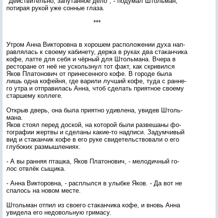
"Дей­стви­тель­но, за­путан­ное де­ло", - по­думал Штоль­ман,
по­тирая ру­кой уже сон­ные гла­за.
***
Ут­ром Ан­на Вик­то­ров­на в хо­рошем рас­по­ложе­нии ду­ха нап­
равля­лась к сво­ему ка­бине­ту, дер­жа в ру­ках два ста­кан­чи­ка
ко­фе, лат­те для се­бя и чёр­ный для Штоль­ма­на. Вче­ра в
рес­то­ране от неё не ус­коль­знул тот факт, как скри­вил­ся
Яков Пла­тоно­вич от при­несен­но­го ко­фе. В го­роде бы­ла
лишь од­на ко­фей­ня, где ва­рили луч­ший ко­фе, ту­да с ран­не­
го ут­ра и от­пра­вилась Ан­на, чтоб сде­лать при­ят­ное сво­ему
стар­ше­му кол­ле­ге.
От­крыв дверь, она бы­ла при­ят­но удив­ле­на, уви­дев Штоль­
ма­на.
Яков сто­ял пе­ред дос­кой, на ко­торой бы­ли раз­ве­шаны фо­
тог­ра­фии жер­твы и сде­ланы ка­кие-то над­пи­си. За­дум­чи­вый
вид и ста­кан­чик ко­фе в его ру­ке сви­детель­ство­вали о его
глу­боких раз­мышле­ни­ях.
- А вы ран­няя пташ­ка, Яков Пла­тоно­вич, - ме­лодич­ный го­
лос от­влёк сы­щика.
- Ан­на Вик­то­ров­на, - рас­плыл­ся в улыб­ке Яков. - Да вот не
спа­лось на но­вом мес­те.
Штоль­ман от­пил из сво­его ста­кан­чи­ка ко­фе, и вновь Ан­на
уви­дела его не­доволь­ную гри­масу.