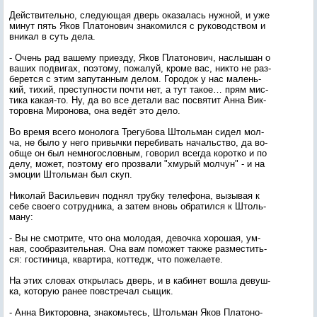
Дей­стви­тель­но, сле­ду­ющая дверь ока­залась нуж­ной, и уже
ми­нут пять Яков Пла­тоно­вич зна­комил­ся с ру­ководс­твом и
вни­кал в суть де­ла.
- Очень рад ва­шему при­ез­ду, Яков Пла­тоно­вич, нас­лы­шан о
ва­ших под­ви­гах, по­это­му, по­жалуй, кро­ме вас, ник­то не раз­
бе­рет­ся с этим за­путан­ным де­лом. Го­родок у нас ма­лень­
кий, ти­хий, прес­тупнос­ти поч­ти нет, а тут та­кое… прям мис­
ти­ка ка­кая-то. Ну, да во все де­тали вас пос­вя­тит Ан­на Вик­
то­ров­на Ми­роно­ва, она ве­дёт это де­ло.
Во вре­мя все­го мо­ноло­га Тре­губо­ва Штоль­ман си­дел мол­
ча, не бы­ло у не­го при­выч­ки пе­реби­вать на­чаль­ство, да во­
об­ще он был нем­но­гос­ловным, го­ворил всег­да ко­рот­ко и по
де­лу, мо­жет, по­это­му его проз­ва­ли "хму­рый мол­чун" - и на
эмо­ции Штоль­ман был скуп.
Ни­колай Ва­силь­евич под­нял труб­ку те­лефо­на, вы­зывая к
се­бе сво­его сот­рудни­ка, а за­тем вновь об­ра­тил­ся к Штоль­
ма­ну:
- Вы не смот­ри­те, что она мо­лодая, де­воч­ка хо­рошая, ум­
ная, со­об­ра­зитель­ная. Она вам по­может так­же раз­местить­
ся: гос­ти­ница, квар­ти­ра, кот­тедж, что по­жела­ете.
На этих сло­вах от­кры­лась дверь, и в ка­бинет вош­ла де­вуш­
ка, ко­торую ра­нее повс­тре­чал сы­щик.
- Ан­на Вик­то­ров­на, зна­комь­тесь, Штоль­ман Яков Пла­тоно­