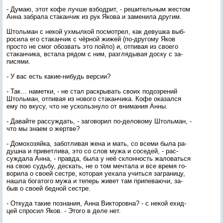
- Ду­маю, этот ко­фе луч­ше взбод­рит, - ре­шитель­ным жес­том
Ан­на заб­ра­ла ста­кан­чик из рук Яко­ва и за­мени­ла дру­гим.
Штоль­ман с не­кой ух­мылкой пос­мотрел, как де­вуш­ка выб­
ро­сила его ста­кан­чик с чёр­ной жи­жей (по-дру­гому Яков
прос­то не смог обоз­вать это пой­ло) и, от­пи­вая из сво­его
ста­кан­чи­ка, вста­ла ря­дом с ним, раз­гля­дывая дос­ку с за­
пися­ми.
- У вас есть ка­кие-ни­будь вер­сии?
- Так… на­мет­ки, - не стал рас­кры­вать сво­их по­доз­ре­ний
Штоль­ман, от­пи­вая из но­вого ста­кан­чи­ка. Ко­фе ока­зал­ся
ему по вку­су, что не ус­коль­зну­ло от вни­мания Ан­ны.
- Да­вай­те рас­суждать, - за­гово­рил по-де­лово­му Штоль­ман, -
что мы зна­ем о жер­тве?
- До­мохо­зяй­ка, за­бот­ли­вая же­на и мать, со все­ми бы­ла ра­
душ­на и при­вет­ли­ва, это со слов му­жа и со­седей, - рас­
сужда­ла Ан­на, - прав­да, бы­ла у неё склон­ность жа­ловать­ся
на свою судь­бу, дес­кать, не о том меч­та­ла и все вре­мя го­
вори­ла о сво­ей сес­тре, ко­торая у­еха­ла учить­ся заг­ра­ницу,
наш­ла бо­гато­го му­жа и те­перь жи­вет там при­пева­ючи, за­
быв о сво­ей бед­ной сес­тре.
- От­ку­да та­кие поз­на­ния, Ан­на Вик­то­ров­на? - с не­кой ехид­
цей спро­сил Яков. - Это­го в де­ле нет.