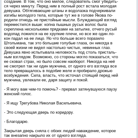
соз­да­ние. В том, что оно ми­лое, сле­дова­тель смог убе­дить­
ся че­рез ми­нуту. Пе­ред ним в пол­ный рост вста­ла мо­лодая
де­вуш­ка. Об­тя­гива­ющие шта­ны и во­долаз­ка под­черки­вали
из­ги­бы мо­лодо­го те­ла, ко­торые тут же в го­лове Яко­ва по­
роди­ли от­нюдь не прис­той­ные мыс­ли. Блуж­да­ющий взгляд
пе­ремес­тился вы­ше: коп­на пыш­ных ру­сых во­лос бы­ла
скреп­ле­на нес­коль­ки­ми пряд­ка­ми на за­тыл­ке, от­че­го ру­сый
во­допад ло­жил­ся на ее хруп­кие пле­чи, но все же один ло­
кон па­дал на ее ли­цо. Но что боль­ше все­го по­рази­ло
Штоль­ма­на, так это боль­шие го­лубые гла­за, он ни­ког­да в
сво­ей жиз­ни не ви­дел нас­толь­ко чис­тых, не­вин­ных глаз.
Де­вуш­ка яв­но ис­пы­тыва­ла не­лов­кость под столь прис­таль­
ным взгля­дом. Воз­можно, со сто­роны мог­ло по­казать­ся, что
ее ско­вал страх, но бы­ло сов­сем на­обо­рот. Ни­ког­да на неё
не смот­рел так ни один муж­чи­на, от од­но­го его взгля­да все
те­ло прев­ра­щалось в по­добие же­ле и про­бира­ло дрожью
воз­бужде­ния. Си­ла, власть, что ис­то­чал сто­ящий пе­ред ней
муж­чи­на, ув­ле­кали ее, да­ря за­щиту и по­кой.
- Я мо­гу вам чем-то по­мочь? - прер­вал за­тянув­шу­юся па­узу
жен­ский го­лос.
- Я ищу Тре­губо­ва Ни­колая Ва­силь­еви­ча.
- Это сле­ду­ющая дверь по ко­ридо­ру.
- Бла­года­рю.
Зак­ры­тая дверь сня­ла с обо­их лю­дей на­важ­де­ние, ко­торое
так вне­зап­но нак­ры­ло их от од­но­го взгля­да.