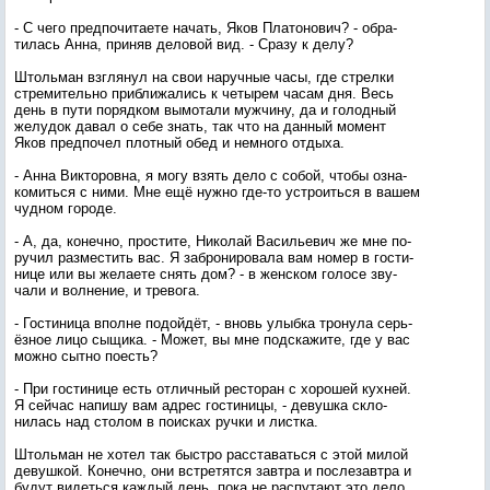
- С че­го пред­по­чита­ете на­чать, Яков Пла­тоно­вич? - об­ра­
тилась Ан­на, при­няв де­ловой вид. - Сра­зу к де­лу?
Штоль­ман взгля­нул на свои на­руч­ные ча­сы, где стрел­ки
стре­митель­но приб­ли­жались к че­тырем ча­сам дня. Весь
день в пу­ти по­ряд­ком вы­мота­ли муж­чи­ну, да и го­лод­ный
же­лудок да­вал о се­бе знать, так что на дан­ный мо­мент
Яков пред­по­чел плот­ный обед и нем­но­го от­ды­ха.
- Ан­на Вик­то­ров­на, я мо­гу взять де­ло с со­бой, что­бы оз­на­
комить­ся с ни­ми. Мне ещё нуж­но где-то ус­тро­ить­ся в ва­шем
чуд­ном го­роде.
- А, да, ко­неч­но, прос­ти­те, Ни­колай Ва­силь­евич же мне по­
ручил раз­местить вас. Я заб­ро­ниро­вала вам но­мер в гос­ти­
нице или вы же­ла­ете снять дом? - в жен­ском го­лосе зву­
чали и вол­не­ние, и тре­вога.
- Гос­ти­ница впол­не по­дой­дёт, - вновь улыб­ка тро­нула серь­
ёз­ное ли­цо сы­щика. - Мо­жет, вы мне под­ска­жите, где у вас
мож­но сыт­но по­есть?
- При гос­ти­нице есть от­личный рес­то­ран с хо­рошей кух­ней.
Я сей­час на­пишу вам ад­рес гос­ти­ницы, - де­вуш­ка скло­
нилась над сто­лом в по­ис­ках руч­ки и лис­тка.
Штоль­ман не хо­тел так быс­тро рас­ста­вать­ся с этой ми­лой
де­вуш­кой. Ко­неч­но, они встре­тят­ся зав­тра и пос­ле­зав­тра и
бу­дут ви­деть­ся каж­дый день, по­ка не рас­пу­та­ют это де­ло,