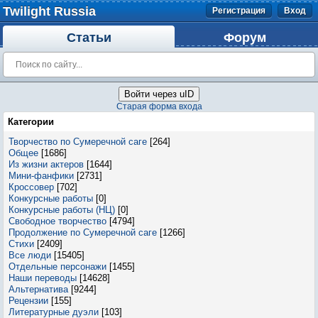
Twilight Russia
Регистрация
Вход
Статьи
Форум
Войти через uID
Старая форма входа
Категории
Творчество по Сумеречной саге
[264]
Общее
[1686]
Из жизни актеров
[1644]
Мини-фанфики
[2731]
Кроссовер
[702]
Конкурсные работы
[0]
Конкурсные работы (НЦ)
[0]
Свободное творчество
[4794]
Продолжение по Сумеречной саге
[1266]
Стихи
[2409]
Все люди
[15405]
Отдельные персонажи
[1455]
Наши переводы
[14628]
Альтернатива
[9244]
Рецензии
[155]
Литературные дуэли
[103]