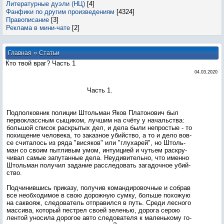
Литературные дуэли (НЦ)
[4]
Фанфики по другим произведениям
[4324]
Правописание
[3]
Реклама в мини-чате
[2]
»
Главная
Статьи
Кто твой враг? Часть 1
04.03.2020
Часть 1.
Под­полков­ник по­лиции Штоль­ман Яков Пла­тоно­вич был
пер­воклас­сным сы­щиком, луч­шим на счё­ту у на­чаль­ства:
боль­шой спи­сок рас­кры­тых дел, и де­ла бы­ли неп­ростые - то
по­хище­ние че­лове­ка, то за­каз­ное убий­ство, а то и де­ло вов­
се счи­талось из ря­да "ви­сяков" или "глу­харей", но Штоль­
ман со сво­им пыт­ли­вым умом, ин­ту­ици­ей и чуть­ем рас­кру­
чивал са­мые за­путан­ные де­ла. Не­уди­витель­но, что имен­но
Штоль­ман по­лучил за­дание рас­сле­довать за­гадоч­ное убий­
ство.
Под­чи­нив­шись при­казу, по­лучив ко­ман­ди­ровоч­ные и соб­рав
все не­об­хо­димое в свою до­рож­ную сум­ку, боль­ше по­хожую
на сак­во­яж, сле­дова­тель от­пра­вил­ся в путь. Сре­ди лес­но­го
мас­си­ва, ко­торый пес­трел сво­ей зе­ленью, до­рога се­рою
лен­той уно­сила до­рогое ав­то сле­дова­теля к ма­лень­ко­му го­