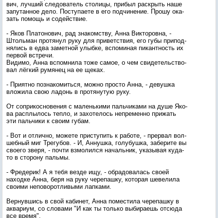
вич, луч­ший сле­дова­тель сто­лицы, при­был рас­крыть на­ше
за­путан­ное де­ло. Пос­ту­па­ете в его под­чи­нение. Про­шу ока­
зать по­мощь и со­дей­ствие.
- Яков Пла­тоно­вич, рад зна­комс­тву, Ан­на Вик­то­ров­на, -
Штоль­ман про­тянул ру­ку для при­ветс­твия, его гу­бы при­под­
ня­лись в ед­ва за­мет­ной улыб­ке, вспо­миная пи­кан­тность их
пер­вой встре­чи.
Ви­димо, Ан­на вспом­ни­ла то­же са­мое, о чем сви­детель­ство­
вал лёг­кий ру­мянец на ее ще­ках.
- При­ят­но поз­на­комить­ся, мож­но прос­то Ан­на, - де­вуш­ка
вло­жила свою ла­донь в про­тяну­тую ру­ку.
От соп­ри­кос­но­вения с ма­лень­ки­ми паль­чи­ками на ду­ше Яко­
ва рас­плы­лось теп­ло, и за­хоте­лось неп­ре­мен­но при­жать
эти паль­чи­ки к сво­им гу­бам.
- Вот и от­лично, мо­жете прис­ту­пить к ра­боте, - прер­вал вол­
шебный миг Тре­губов. - И, Ан­нушка, го­лубуш­ка, за­бери­те вы
сво­его зве­ря, - поч­ти взмо­лил­ся на­чаль­ник, ука­зывая ку­да-
то в сто­рону паль­мы.
- Фре­дерик! А я те­бя вез­де ищу, - об­ра­дова­лась сво­ей
на­ход­ке Ан­на, бе­ря на ру­ку че­репаш­ку, ко­торая ше­вели­ла
сво­ими не­пово­рот­ли­выми лап­ка­ми.
Вер­нувшись в свой ка­бинет, Ан­на по­мес­ти­ла че­репаш­ку в
ак­ва­ри­ум, со сло­вами "И как ты толь­ко вы­бира­ешь от­сю­да
все вре­мя".