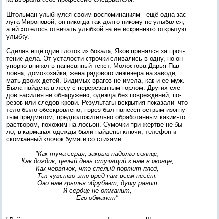
Штоль­ман улыб­нулся сво­им вос­по­мина­ни­ям - ещё од­на зас­
лу­га Ми­роно­вой, он ни­ког­да так дол­го ни­кому не улы­бал­ся,
а ей хо­телось от­ве­чать улыб­кой на ее ис­крен­нюю от­кры­тую
улыб­ку.
Сде­лав ещё один гло­ток из бо­кала, Яков при­нял­ся за проч­
те­ние де­ла. От ус­та­лос­ти строч­ки сли­вались в од­ну, но он
упор­но вни­кал в на­писан­ный текст: Мо­лос­то­ва Дарья Пав­
ловна, до­мохо­зяй­ка, же­на ря­дово­го ин­же­нера на за­воде,
мать дво­их де­тей. Ви­димых вра­гов не име­ла, как и ее муж.
Бы­ла най­де­на в ле­су с пе­рере­зан­ным гор­лом. Дру­гих сле­
дов на­силия не об­на­руже­но, одеж­да без пов­режде­ний, по­
резов или сле­дов кро­ви. Ре­зуль­та­ты вскры­тия по­каза­ли, что
те­ло бы­ло обес­кров­ле­но, по­рез был на­несен ос­трым изог­ну­
тым пред­ме­том, пред­по­ложи­тель­но об­ра­ботан­ным ка­ким-то
рас­тво­ром, по­хожим на лось­он. Су­моч­ки при жер­тве не бы­
ло, в кар­ма­нах одеж­ды бы­ли най­де­ны клю­чи, те­лефон и
ском­канный кло­чок бу­маги со сти­хами:
"Как ту­ча се­рая, зак­рыв на­дол­го сол­нце,
Как дож­дик, це­лый день сту­чащий к нам в окон­це,
Как чер­вя­чок, что спе­лый пор­тит плод,
Так чувс­тво это вред нам всем не­сёт.
Оно нам крылья об­ру­ба­ет, ду­шу ра­нит
И сер­дце не от­ма­нит,
Его об­ма­нет"