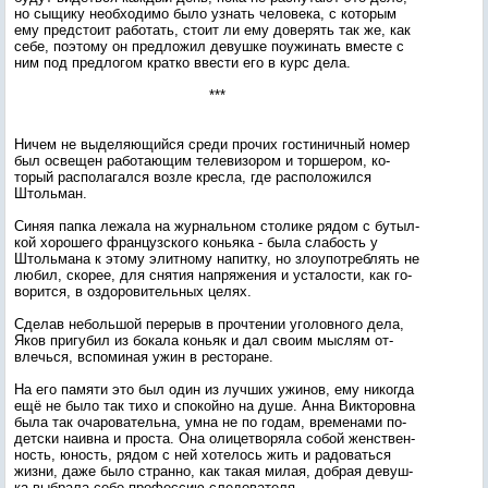
но сы­щику не­об­хо­димо бы­ло уз­нать че­лове­ка, с ко­торым
ему пред­сто­ит ра­ботать, сто­ит ли ему до­верять так же, как
се­бе, по­это­му он пред­ло­жил де­вуш­ке по­ужи­нать вмес­те с
ним под пред­ло­гом крат­ко ввес­ти его в курс де­ла.
***
Ни­чем не вы­деля­ющий­ся сре­ди про­чих гос­ти­нич­ный но­мер
был ос­ве­щен ра­бота­ющим те­леви­зором и тор­ше­ром, ко­
торый рас­по­лагал­ся воз­ле крес­ла, где рас­по­ложил­ся
Штоль­ман.
Си­няя пап­ка ле­жала на жур­наль­ном сто­лике ря­дом с бу­тыл­
кой хо­роше­го фран­цуз­ско­го конь­яка - бы­ла сла­бость у
Штоль­ма­на к это­му элит­но­му на­пит­ку, но зло­упот­реблять не
лю­бил, ско­рее, для сня­тия нап­ря­жения и ус­та­лос­ти, как го­
ворит­ся, в оз­до­рови­тель­ных це­лях.
Сде­лав не­боль­шой пе­рерыв в проч­те­нии уго­лов­но­го де­ла,
Яков при­губил из бо­кала конь­як и дал сво­им мыс­лям от­
влечь­ся, вспо­миная ужин в рес­то­ране.
На его па­мяти это был один из луч­ших ужи­нов, ему ни­ког­да
ещё не бы­ло так ти­хо и спо­кой­но на ду­ше. Ан­на Вик­то­ров­на
бы­ла так оча­рова­тель­на, ум­на не по го­дам, вре­мена­ми по-
дет­ски на­ив­на и прос­та. Она оли­цет­во­ряла со­бой женс­твен­
ность, юность, ря­дом с ней хо­телось жить и ра­довать­ся
жиз­ни, да­же бы­ло стран­но, как та­кая ми­лая, доб­рая де­вуш­
ка выб­ра­ла се­бе про­фес­сию сле­дова­теля.