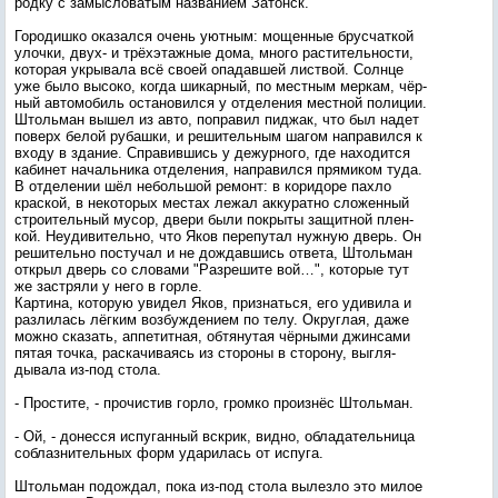
род­ку с за­мыс­ло­ватым наз­ва­ни­ем За­тонск.
Го­родиш­ко ока­зал­ся очень у­ют­ным: мо­щен­ные брус­чаткой
улоч­ки, двух- и трё­хэтаж­ные до­ма, мно­го рас­ти­тель­нос­ти,
ко­торая ук­ры­вала всё сво­ей опа­дав­шей лис­твой. Сол­нце
уже бы­ло вы­соко, ког­да ши­кар­ный, по мес­тным мер­кам, чёр­
ный ав­то­мобиль ос­та­новил­ся у от­де­ления мес­тной по­лиции.
Штоль­ман вы­шел из ав­то, поп­ра­вил пид­жак, что был на­дет
по­верх бе­лой ру­баш­ки, и ре­шитель­ным ша­гом нап­ра­вил­ся к
вхо­ду в зда­ние. Спра­вив­шись у де­жур­но­го, где на­ходит­ся
ка­бинет на­чаль­ни­ка от­де­ления, нап­ра­вил­ся пря­миком ту­да.
В от­де­лении шёл не­боль­шой ре­монт: в ко­ридо­ре пах­ло
крас­кой, в не­кото­рых мес­тах ле­жал ак­ку­рат­но сло­жен­ный
стро­итель­ный му­сор, две­ри бы­ли пок­ры­ты за­щит­ной плен­
кой. Не­уди­витель­но, что Яков пе­репу­тал нуж­ную дверь. Он
ре­шитель­но пос­ту­чал и не дож­давшись от­ве­та, Штоль­ман
от­крыл дверь со сло­вами "Раз­ре­шите вой…", ко­торые тут
же зас­тря­ли у не­го в гор­ле.
Кар­ти­на, ко­торую уви­дел Яков, приз­нать­ся, его уди­вила и
раз­ли­лась лёг­ким воз­бужде­ни­ем по те­лу. Ок­руглая, да­же
мож­но ска­зать, ап­пе­тит­ная, об­тя­нутая чёр­ны­ми джин­са­ми
пя­тая точ­ка, рас­ка­чива­ясь из сто­роны в сто­рону, выг­ля­
дыва­ла из-под сто­ла.
- Прос­ти­те, - про­чис­тив гор­ло, гром­ко про­из­нёс Штоль­ман.
- Ой, - до­нес­ся ис­пу­ган­ный вскрик, вид­но, об­ла­датель­ни­ца
соб­лазни­тель­ных форм уда­рилась от ис­пу­га.
Штоль­ман по­дож­дал, по­ка из-под сто­ла вы­лез­ло это ми­лое