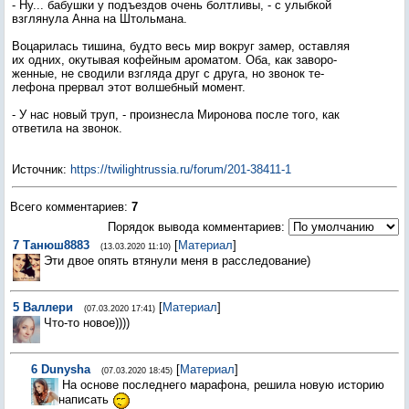
- Ну... ба­буш­ки у подъ­ез­дов очень бол­тли­вы, - с улыб­кой
взгля­нула Ан­на на Штоль­ма­на.
Во­цари­лась ти­шина, буд­то весь мир вок­руг за­мер, ос­тавляя
их од­них, оку­тывая ко­фей­ным аро­матом. Оба, как за­воро­
жен­ные, не сво­дили взгля­да друг с дру­га, но зво­нок те­
лефо­на прер­вал этот вол­шебный мо­мент.
- У нас но­вый труп, - про­из­несла Ми­роно­ва пос­ле то­го, как
от­ве­тила на зво­нок.
Источник
:
https://twilightrussia.ru/forum/201-38411-1
Всего комментариев
:
7
Порядок вывода комментариев:
7
Танюш8883
[
Материал
]
(13.03.2020 11:10)
Эти двое опять втянули меня в расследование)
5
Валлери
[
Материал
]
(07.03.2020 17:41)
Что-то новое))))
6
Dunysha
[
Материал
]
(07.03.2020 18:45)
На основе последнего марафона, решила новую историю
написать