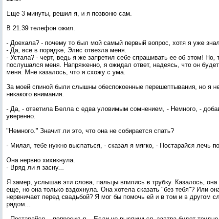
Еще 3 минуты, решил я, и я позвоню сам.
В 21.39 телефон ожил.
- Доехала? - почему то был мой самый первый вопрос, хотя я уже знал
- Да, все в порядке, Элис отвезла меня.
- Устала? - черт, ведь я же запретил себе спрашивать ее об этом! Но, 
послушался меня. Напряженно, я ожидал ответ, надеясь, что он будет
меня. Мне казалось, что я схожу с ума.
За моей спиной были слышны обеспокоенные перешептывания, но я н
никакого внимания.
- Да, - ответила Белла с едва уловимым сомнением, - Немного, - доб
уверенно.
"Немного." Значит ли это, что она не собирается спать?
- Милая, тебе нужно выспаться, - сказал я мягко, - Постарайся лечь п
Она нервно хихикнула.
- Вряд ли я засну...
Я замер, услышав эти слова, пальцы впились в трубку. Казалось, она
еще, но она только вздохнула. Она хотела сказать "без тебя"? Или он
нервничает перед свадьбой? Я мог бы помочь ей и в том и в другом с
рядом...
- Постарайся, - попросил я, - Если не выспишься, завтра будет трудно.