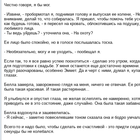
Честно говоря, я бы мог.
- Извини, - пробормотал я, поднимая голову и выпуская ее колени, - 
внимание, делай то, что собиралась. Я пришел, чтобы помочь тебе ус
как будешь готова, - я пересел на кровать, облокотившись на подушку,
любимого лица.
- Ты ведь уйдешь? - уточнила она, - На охоту?
Ее лицо было спокойно, но в голосе послышалась тоска.
- Необязательно, могу и не уходить, - пообещал я.
Если так, то я все равно успею поохотиться - сделаю это утром, когд
для подготовки к свадьбе. У меня останется еще достаточно времени.
будут разочарованы, особенно Эммет. Да и черт с ними, думал я, куп
глазах.
Белла замерла, завороженно глядя на меня, ничего не отвечая. Ее ро
была такая красивая. И такая растерянная...
Я улыбнулся и опустил глаза, не желая ослеплять ее намеренно, хот
приводить ее в это состояние, даже случайно. Она была такая забавна
Белла вздохнула и зашевелилась.
- Я сейчас, - заметно повеселевшим тоном сказала она и бодро умчал
Всего-то и надо было, чтобы сделать ее счастливой - это придти сюда
секунды бы не колебался.