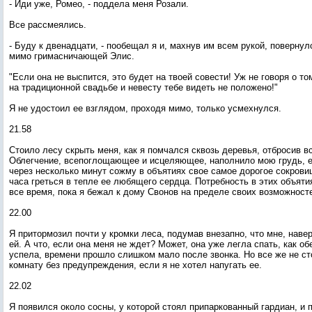
- Иди уже, Ромео, - поддела меня Розали.
Все рассмеялись.
- Буду к двенадцати, - пообещал я и, махнув им всем рукой, поверну
мимо гримасничающей Элис.
"Если она не выспится, это будет на твоей совести! Уж не говоря о то
на традиционной свадьбе и невесту тебе видеть не положено!"
Я не удостоил ее взглядом, проходя мимо, только усмехнулся.
21.58
Стоило лесу скрыть меня, как я помчался сквозь деревья, отбросив в
Облегчение, всепоглощающее и исцеляющее, наполнило мою грудь, е
через несколько минут сожму в объятиях свое самое дорогое сокрови
часа греться в тепле ее любящего сердца. Потребность в этих объяти
все время, пока я бежал к дому Свонов на пределе своих возможност
22.00
Я притормозил почти у кромки леса, подумав внезапно, что мне, наве
ей. А что, если она меня не ждет? Может, она уже легла спать, как о
успела, времени прошло слишком мало после звонка. Но все же не ст
комнату без предупреждения, если я не хотел напугать ее.
22.02
Я появился около сосны, у которой стоял припаркованный гардиан, и 