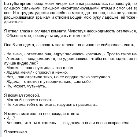
Ее губы прямо перед моим лицом так и напрашивались на поцелуй, н
слишком сильными, слишком неконтролируемыми, чтобы я смог без в
нее. Я с трудом удерживал себя на месте, до тех пор, пока не успоко
расширившимся зрачкам и стискивающей мою руку ладошке, ей тоже 
двигаться.
Я отвел глаза и оглядел комнату. Чувствуя необходимость отвлечься,
- Объясни мне, почему ты сидишь в темноте?
Она была одета, а кровать застелена - она явно не собиралась спать,
- Не знаю, - ответила она, вдруг заливаясь красным, - Просто такое на
- А может, - предположил я, не удержавшись, чтобы не погладить ее 
лучше видно лес?
- Может... - она опустила глаза в пол.
- Ждала меня? - спросил я нежно.
- Нет, - она ответила тихо, но ее сердце гулко застучало.
- Ждала, - ответил я утвердительно, сам себе.
- Ну, может, чуть-чуть...
Я покачал головой.
- Могла бы просто позвать...
- Не хотела тебя отвлекать, нарушать правила и...
Я молча смотрел на нее, ожидая ответа.
- И...?
- Боялась, что ты откажешь... - выдохнула она и снова покраснела.
Я захихикал.