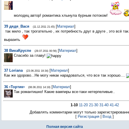
молодец автор! романтика хлынула бурным потоком!
39
дядя_Вася
[
Материал
]
(11.12.2011 21:45)
так мило , так трогательно , их потребность друг в друге , это всё так.
выразить
38
ВикаКруспе
[
Материал
]
(29.07.2011 00:56)
Спасибо за главу!
37
Loriana
[
Материал
]
(23.06.2011 18:34)
Как же здорово...Не могу никак нарадоваться, что все так хорошо....
36
•Тортик•
[
Материал
]
(08.06.2011 14:19)
Так романтишно! Какие вампиры все-таки нетерпеливые..
1-10
11-20
21-30
31-40
41-42
Добавлять комментарии могут только зарегистрированн
[
Регистрация
|
Вход
]
Полная версия сайта