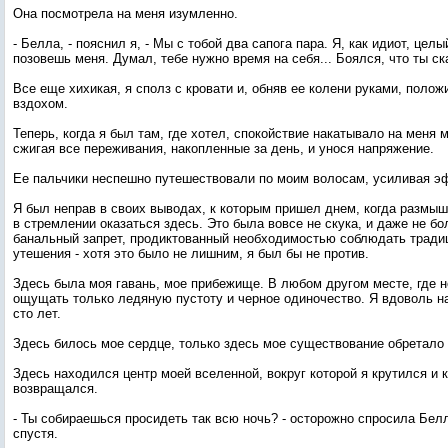
Она посмотрела на меня изумленно.
- Белла, - пояснил я, - Мы с тобой два сапога пара. Я, как идиот, цел
позовешь меня. Думал, тебе нужно время на себя... Боялся, что ты ска
Все еще хихикая, я сполз с кровати и, обняв ее колени руками, полож
вздохом.
Теперь, когда я был там, где хотел, спокойствие накатывало на меня
сжигая все переживания, накопленные за день, и унося напряжение.
Ее пальчики неспешно путешествовали по моим волосам, усиливая э
Я был неправ в своих выводах, к которым пришел днем, когда размы
в стремлении оказаться здесь. Это была вовсе не скука, и даже не бо
банальный запрет, продиктованный необходимостью соблюдать традиц
утешения - хотя это было не лишним, я был бы не против.
Здесь была моя гавань, мое прибежище. В любом другом месте, где н
ощущать только ледяную пустоту и черное одиночество. Я вдоволь н
сто лет.
Здесь билось мое сердце, только здесь мое существование обретало
Здесь находился центр моей вселенной, вокруг которой я крутился и 
возвращался.
- Ты собираешься просидеть так всю ночь? - осторожно спросила Бел
спустя.