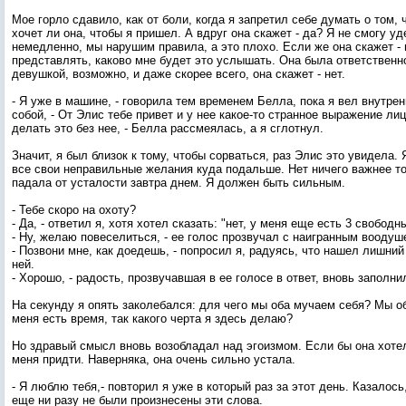
Мое горло сдавило, как от боли, когда я запретил себе думать о том, 
хочет ли она, чтобы я пришел. А вдруг она скажет - да? Я не смогу у
немедленно, мы нарушим правила, а это плохо. Если же она скажет - н
представлять, каково мне будет это услышать. Она была ответственн
девушкой, возможно, и даже скорее всего, она скажет - нет.
- Я уже в машине, - говорила тем временем Белла, пока я вел внутр
собой, - От Элис тебе привет и у нее какое-то странное выражение лиц
делать это без нее, - Белла рассмеялась, а я сглотнул.
Значит, я был близок к тому, чтобы сорваться, раз Элис это увидела. 
все свои неправильные желания куда подальше. Нет ничего важнее т
падала от усталости завтра днем. Я должен быть сильным.
- Тебе скоро на охоту?
- Да, - ответил я, хотя хотел сказать: "нет, у меня еще есть 3 свободн
- Ну, желаю повеселиться, - ее голос прозвучал с наигранным вооду
- Позвони мне, как доедешь, - попросил я, радуясь, что нашел лишний
ней.
- Хорошо, - радость, прозвучавшая в ее голосе в ответ, вновь заполн
На секунду я опять заколебался: для чего мы оба мучаем себя? Мы об
меня есть время, так какого черта я здесь делаю?
Но здравый смысл вновь возобладал над эгоизмом. Если бы она хоте
меня придти. Наверняка, она очень сильно устала.
- Я люблю тебя,- повторил я уже в который раз за этот день. Казалось,
еще ни разу не были произнесены эти слова.