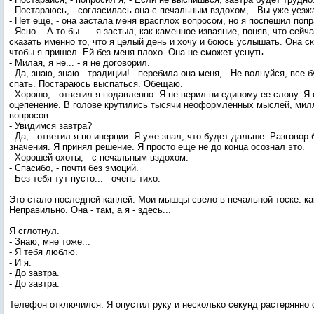
- Постараюсь, - согласилась она с печальным вздохом, - Вы уже уезж
- Нет еще, - она застала меня врасплох вопросом, но я поспешил попра
- Ясно... А то бы... - я застыл, как каменное изваяние, поняв, что сей
сказать именно то, что я целый день и хочу и боюсь услышать. Она с
чтобы я пришел. Ей без меня плохо. Она не сможет уснуть.
- Милая, я не... - я не договорил.
- Да, знаю, знаю - традиции! - перебила она меня, - Не волнуйся, все 
спать. Постараюсь выспаться. Обещаю.
- Хорошо, - ответил я подавленно. Я не верил ни единому ее слову. Я
оцепенение. В голове крутились тысячи неоформленных мыслей, ми
вопросов.
- Увидимся завтра?
- Да, - ответил я по инерции. Я уже знал, что будет дальше. Разговор
значения. Я принял решение. Я просто еще не до конца осознал это.
- Хорошей охоты, - с печальным вздохом.
- Спасибо, - почти без эмоций.
- Без тебя тут пусто... - очень тихо.
Это стало последней каплей. Мои мышцы свело в печальной тоске: как
Неправильно. Она - там, а я - здесь...
Я сглотнул.
- Знаю, мне тоже...
- Я тебя люблю.
- И я.
- До завтра.
- До завтра.
Телефон отключился. Я опустил руку и несколько секунд растерянно 