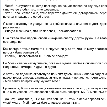
- Черт! - выругался я, когда неожиданно почувствовал во рту вкус соб
стиснув ее в объятиях и не шевелясь.
- Что? - прошептала она, тоже перестав двигаться, догадавшись, веро
не стал спрашивать ее об этом.
Я молча сглотнул и усадил ее на край кровати, а сам сел рядом, держа
расстоянии.
- Иногда я забываю, что не человек, - пожаловался я.
Она сжала мою ладонь своей и накрыла сверху другой рукой. Ее глаз
сострадание.
Как всегда в такие моменты, я ощутил вину за то, что не могу соотве
не могу быть равным ей.
- Извини, - пробормотал я, - Сейчас пройдет.
Ее брови слегка нахмурились, пока она ждала, чтобы я справился с с
жадностью, смотрели друг на друга.
А затем ее ладошка скользнула по моим губам, вниз и слегка задержа
наклонилась вперед, заглядывая мне в глаза, и печально, почти шепо
- Мой запах по-прежнему мучает тебя?
Признаюсь, близость ее лица вызывала во мне совсем другие чувства
я не был уверен, что способен сейчас быть осторожным. У меня был 
- Да нет, - ответил я, - Не так, как раньше. С этим я легко справляюсь. 
улыбнулся, - Мой приход был слишком внезапным...