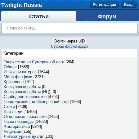
Twilight Russia
Регистрация
Вход
Статьи
Форум
Войти через uID
Старая форма входа
Категории
Творчество по Сумеречной саге
[264]
Общее
[1686]
Из жизни актеров
[1644]
Мини-фанфики
[2731]
Кроссовер
[702]
Конкурсные работы
[0]
Конкурсные работы (НЦ)
[0]
Свободное творчество
[4794]
Продолжение по Сумеречной саге
[1266]
Стихи
[2409]
Все люди
[15405]
Отдельные персонажи
[1455]
Наши переводы
[14628]
Альтернатива
[9244]
Рецензии
[155]
Литературные дуэли
[103]