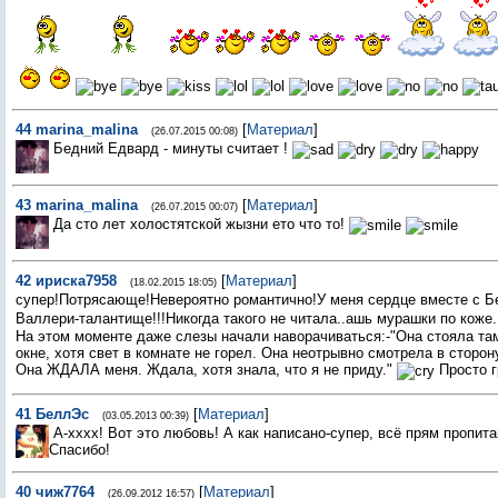
44
marina_malina
[
Материал
]
(26.07.2015 00:08)
Бедний Едвард - минуты считает !
43
marina_malina
[
Материал
]
(26.07.2015 00:07)
Да сто лет холостятской жызни ето что то!
42
ириска7958
[
Материал
]
(18.02.2015 18:05)
супер!Потрясающе!Невероятно романтично!У меня сердце вместе с 
Валлери-талантище!!!Никогда такого не читала..ашь мурашки по коже.
На этом моменте даже слезы начали наворачиваться:-"Она стояла там
окне, хотя свет в комнате не горел. Она неотрывно смотрела в сторо
Она ЖДАЛА меня. Ждала, хотя знала, что я не приду."
Просто г
41
БеллЭс
[
Материал
]
(03.05.2013 00:39)
А-хххх! Вот это любовь! А как написано-супер, всё прям пропи
Спасибо!
40
чиж7764
[
Материал
]
(26.09.2012 16:57)