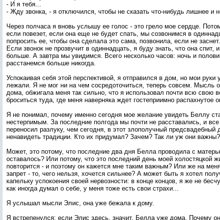
- И я тебя...
- Жду звонка, - я отключился, чтобы не сказать что-нибудь лишнее и 
Через полчаса я вновь услышу ее голос - это грело мое сердце. Потом
если повезет, если она еще не будет спать, мы созвонимся в одиннад
попросить ее, чтобы она сделала это сама, позвонила, если не заснет.
Если звонок не прозвучит в одиннадцать, я буду знать, что она спит, 
больше. А завтра мы увидимся. Всего несколько часов: ночь и полови
расстанемся больше никогда.
Успокаивая себя этой перспективой, я отправился в дом, но мои руки 
лежали. Я не мог ни на чем сосредоточиться, теперь совсем. Мысль о
дома, обжигала меня так сильно, что я использовал почти всю свою в
броситься туда, где меня наверняка ждет гостеприимно распахнутое о
Я не понимал, почему именно сегодня мое желание увидеть Беллу ст
нестерпимым. За последние полгода мы почти не расставались, и все 
переносил разлуку, чем сегодня, в этот злополучный предсвадебный 
ненавидеть традиции. Кто их придумал? Зачем? Так ли уж они важны?
Может, это потому, что последние два дня Белла проводила с матерь
оставалось? Или потому, что это последний день моей холостяцкой жи
повторится - и поэтому он кажется мне таким важным? Или же на мен
запрет - то, чего нельзя, хочется сильнее? А может быть я хотел пол
капельку успокоения своей нервозности: в конце концов, я же не бесч
как иногда думал о себе, у меня тоже есть свои страхи...
Я услышал мысли Элис, она уже бежала к дому.
Я встрепенулся: если Элис здесь, значит, Белла уже дома. Почему о