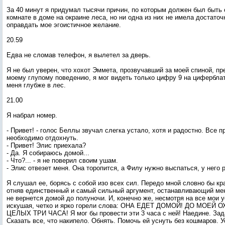
За 40 минут я придумал тысячи причин, по которым должен был быть 
комнате в доме на окраине леса, но ни одна из них не имела достаточ
оправдать мое эгоистичное желание.
20.59
Едва не сломав телефон, я вылетел за дверь.
Я не был уверен, что хохот Эммета, прозвучавший за моей спиной, п
моему глупому поведению, я мог видеть только цифру 9 на циферблат
меня глубже в лес.
21.00
Я набрал номер.
- Привет! - голос Беллы звучал слегка устало, хотя и радостно. Все 
необходимо отдохнуть.
- Привет! Элис приехала?
- Да. Я собираюсь домой...
- Что?... - я не поверил своим ушам.
- Элис отвезет меня. Она торопится, а Филу нужно выспаться, у него 
Я слушал ее, борясь с собой изо всех сил. Передо мной словно бы кр
отняв единственный и самый сильный аргумент, останавливающий меня
не вернется домой до полуночи. И, конечно же, несмотря на все мои у
искушая, четко и ярко горели слова: ОНА ЕДЕТ ДОМОЙ! ДО МОЕЙ
ЦЕЛЫХ ТРИ ЧАСА! Я мог бы провести эти 3 часа с ней! Наедине. Зад
Сказать все, что накипело. Обнять. Помочь ей уснуть без кошмаров. Ус