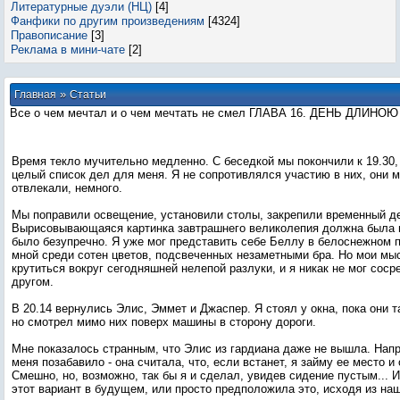
Литературные дуэли (НЦ)
[4]
Фанфики по другим произведениям
[4324]
Правописание
[3]
Реклама в мини-чате
[2]
»
Главная
Статьи
Все о чем мечтал и о чем мечтать не смел ГЛАВА 16. ДЕНЬ ДЛИНОЮ
Время текло мучительно медленно. С беседкой мы покончили к 19.30,
целый список дел для меня. Я не сопротивлялся участию в них, они 
отвлекали, немного.
Мы поправили освещение, установили столы, закрепили временный де
Вырисовывающаяся картинка завтрашнего великолепия должна была м
было безупречно. Я уже мог представить себе Беллу в белоснежном 
мной среди сотен цветов, подсвеченных незаметными бра. Но мои м
крутиться вокруг сегодняшней нелепой разлуки, и я никак не мог соср
другом.
В 20.14 вернулись Элис, Эммет и Джаспер. Я стоял у окна, пока они т
но смотрел мимо них поверх машины в сторону дороги.
Мне показалось странным, что Элис из гардиана даже не вышла. Нап
меня позабавило - она считала, что, если встанет, я займу ее место 
Смешно, но, возможно, так бы я и сделал, увидев сидение пустым... 
этот вариант в будущем, или просто предположила это, исходя из наш