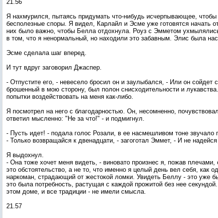
21.56
Я нахмурился, пытаясь придумать что-нибудь исчерпывающее, чтобы 
бесполезные споры. Я видел, Карлайл и Эсме уже готовятся начать о
них было важно, чтобы Белла отдохнула. Роуз с Эмметом ухмылялис
в том, что я ненормальный, но находили это забавным. Элис была на
Эсме сделала шаг вперед.
И тут вдруг заговорил Джаспер.
- Отпустите его, - невесело бросил он и заулыбался, - Или он сойдет с 
брошенный в мою сторону, был полон снисходительности и лукавства
попытки воздействовать на меня как-либо.
Я посмотрел на него с благодарностью. Он, несомненно, почувствовал
ответил мысленно: "Не за что!" - и подмигнул.
- Пусть идет! - подала голос Розали, в ее насмешливом тоне звучало
- Только возвращайся к двенадцати, - загоготал Эммет, - И не надейся
Я выдохнул.
- Она тоже хочет меня видеть, - виновато произнес я, пожав плечами
это обстоятельство, а не то, что именно я целый день вел себя, как
наркоман, страдающий от жестокой ломки. Увидеть Беллу - это уже б
это была потребность, растущая с каждой прожитой без нее секундой. 
этом доме, и все традиции - не имели смысла.
21.57