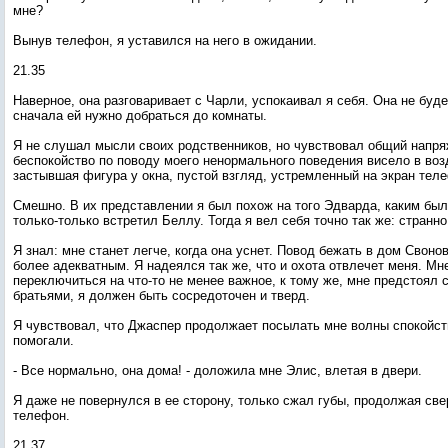
мне?
Вынув телефон, я уставился на него в ожидании.
21.35
Наверное, она разговаривает с Чарли, успокаивал я себя. Она не буде
сначала ей нужно добраться до комнаты.
Я не слушал мысли своих родственников, но чувствовал общий напря
беспокойство по поводу моего ненормального поведения висело в воз
застывшая фигура у окна, пустой взгляд, устремленный на экран тел
Смешно. В их представлении я был похож на того Эдварда, каким был 
только-только встретил Беллу. Тогда я вел себя точно так же: странн
Я знал: мне станет легче, когда она уснет. Повод бежать в дом Свонов
более адекватным. Я надеялся так же, что и охота отвлечет меня. Мн
переключиться на что-то не менее важное, к тому же, мне предстоял 
братьями, я должен быть сосредоточен и тверд.
Я чувствовал, что Джаспер продолжает посылать мне волны спокойств
помогали.
- Все нормально, она дома! - доложила мне Элис, влетая в двери.
Я даже не повернулся в ее сторону, только сжал губы, продолжая св
телефон.
21.37