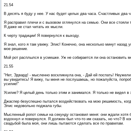
21.54
В десять я буду у нее. У нас будет целых два часа. Счастливых два ч
Я расправил плечи и с вызовом оглянулся на семью. Они все стояли т
Я даже не стал читать их мысли.
К черту традиции! Я повернулся к выходу.
Я знал, кого я там увижу. Элис! Конечно, она несколько минут назад 
мое решение.
Мой рот расплылся в усмешке. Уж не собирается ли она остановить м
21.55
"Нет, Эдвард! - мысленно воскликнула она, - Дай ей поспать! Неужели
вы увидитесь! Я вижу, ты меня не послушаешь, но пожалуйста, попро
усилие!"
Усилие? Я целый день только этим и занимался. Я только не видел в
Джаспер безуспешно пытался воздействовать на мою решимость, когд
Элис недовольно поджала губы.
Мысленный ропот семьи на секунду остановил меня: они ждали хотя 
вздохнул и повернулся. Я должен был что-то им сказать, но что? В ко
свадьбой была моя, они лишь пытаются сделать все по правилам.