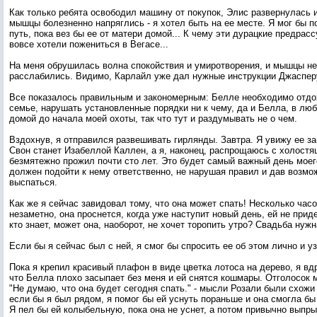
Как только ребята освободил машину от покупок, Элис развернулась 
мышцы болезненно напряглись - я хотел быть на ее месте. Я мог бы п
путь, пока вез бы ее от матери домой... К чему эти дурацкие предрас
вовсе хотели пожениться в Вегасе...
На меня обрушилась волна спокойствия и умиротворения, и мышцы н
расслабились. Видимо, Карлайл уже дал нужные инструкции Джаспер
Все показалось правильным и закономерным: Белле необходимо отдо
семье, нарушать установленные порядки ни к чему, да и Белла, в люб
домой до начала моей охоты, так что тут и раздумывать не о чем.
Вздохнув, я отправился развешивать гирлянды. Завтра. Я увижу ее з
Свон станет Изабеллой Каллен, а я, наконец, распрощаюсь с холостя
безмятежно прожил почти сто лет. Это будет самый важный день моег
должен подойти к нему ответственно, не нарушая правил и дав возм
выспаться.
Как же я сейчас завидовал тому, что она может спать! Несколько час
незаметно, она проснется, когда уже наступит новый день, ей не приде
кто знает, может она, наоборот, не хочет торопить утро? Свадьба нужна
Если бы я сейчас был с ней, я смог бы спросить ее об этом лично и узн
Пока я крепил красивый плафон в виде цветка лотоса на дерево, я вд
что Белла плохо засыпает без меня и ей снятся кошмары. Отголосок 
"Не думаю, что она будет сегодня спать." - мысли Розали были схожи
если бы я был рядом, я помог бы ей уснуть пораньше и она смогла б
Я пел бы ей колыбельную, пока она не уснет, а потом привычно выпрыг