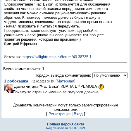
Словосочетание "час Быка" используется для обозначения
свойства человеческой психики перед принятием важного
решения как можно сильнее рационализировать решение
обратное. К примеру, человек долго выбирал марку и
модель машины, взвешивал, но когда пришло время оплаты
- начал психовать и пытаться передумать.
Преодолевать такое советуют усилием над собой и
уважением к себе (иначе вы обесцениваете тот процесс
принятия решения, который вы произвели!)
Дмитрий Ефремов.
Источник
:
https://twilightrussia.ru/forum/40-38735-1
Всего комментариев
:
1
Порядок вывода комментариев:
1
робокашка
[
Материал
]
(12.06.2022 08:20)
Давно читала "Час Быка" ИВАНА ЕФРЕМОВА
Почему-то страшно именно за голубого дракона...
Добавлять комментарии могут только зарегистрированные
пользователи.
[
Регистрация
|
Вход
]
Полная версия сайта
TwilightRussia.ru ©2007-2026