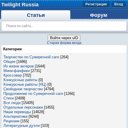
Twilight Russia
Регистрация
Вход
Статьи
Форум
Войти через uID
Старая форма входа
Категории
Творчество по Сумеречной саге
[264]
Общее
[1686]
Из жизни актеров
[1644]
Мини-фанфики
[2731]
Кроссовер
[702]
Конкурсные работы
[0]
Конкурсные работы (НЦ)
[0]
Свободное творчество
[4794]
Продолжение по Сумеречной саге
[1266]
Стихи
[2409]
Все люди
[15405]
Отдельные персонажи
[1455]
Наши переводы
[14628]
Альтернатива
[9244]
Рецензии
[155]
Литературные дуэли
[103]