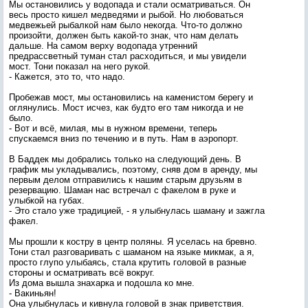
Мы остановились у водопада и стали осматриваться. Он
весь просто кишел медведями и рыбой. Но любоваться
медвежьей рыбалкой нам было некогда. Что-то должно
произойти, должен быть какой-то знак, что нам делать
дальше. На самом верху водопада утренний
предрассветный туман стал расходиться, и мы увидели
мост. Тони показал на него рукой.
- Кажется, это то, что надо.
Пробежав мост, мы остановились на каменистом берегу и
оглянулись. Мост исчез, как будто его там никогда и не
было.
- Вот и всё, милая, мы в нужном времени, теперь
спускаемся вниз по течению и в путь. Нам в аэропорт.
В Баддек мы добрались только на следующий день. В
график мы укладывались, поэтому, сняв дом в аренду, мы
первым делом отправились к нашим старым друзьям в
резервацию. Шаман нас встречал с факелом в руке и
улыбкой на губах.
- Это стало уже традицией, - я улыбнулась шаману и зажгла
факел.
Мы прошли к костру в центр поляны. Я уселась на бревно.
Тони стал разговаривать с шаманом на языке микмак, а я,
просто глупо улыбаясь, стала крутить головой в разные
стороны и осматривать всё вокруг.
Из дома вышла знахарка и подошла ко мне.
- Вакиньян!
Она улыбнулась и кивнула головой в знак приветствия.