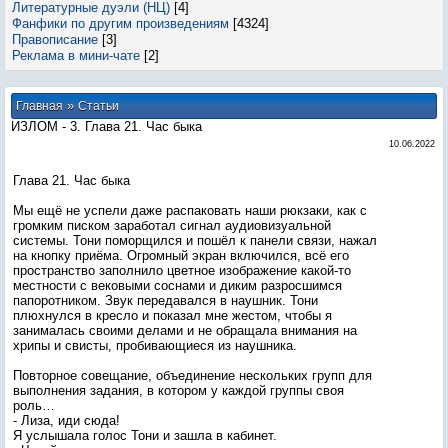
Литературные дуэли (НЦ)
[4]
Фанфики по другим произведениям
[4324]
Правописание
[3]
Реклама в мини-чате
[2]
»
Главная
Статьи
ИЗЛОМ - 3. Глава 21. Час быка
10.06.2022
Глава 21. Час быка
Мы ещё не успели даже распаковать наши рюкзаки, как с
громким писком заработал сигнал аудиовизуальной
системы. Тони поморщился и пошёл к панели связи, нажал
на кнопку приёма. Огромный экран включился, всё его
пространство заполнило цветное изображение какой-то
местности с вековыми соснами и диким разросшимся
папоротником. Звук передавался в наушник. Тони
плюхнулся в кресло и показал мне жестом, чтобы я
занималась своими делами и не обращала внимания на
хрипы и свисты, пробивающиеся из наушника.
Повторное совещание, объединение нескольких групп для
выполнения задания, в котором у каждой группы своя
роль…
- Лиза, иди сюда!
Я услышала голос Тони и зашла в кабинет.