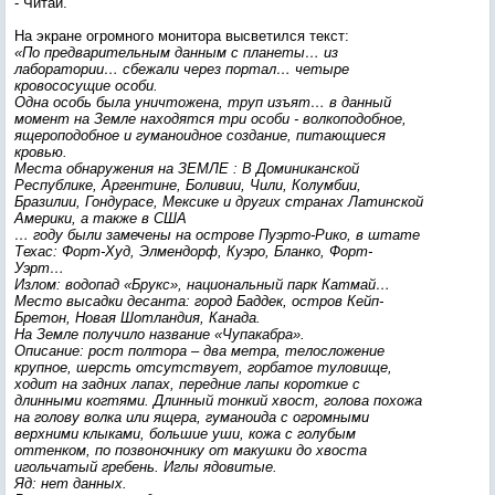
- Читай.
На экране огромного монитора высветился текст:
«По предварительным данным с планеты… из
лаборатории… сбежали через портал… четыре
кровососущие особи.
Одна особь была уничтожена, труп изъят… в данный
момент на Земле находятся три особи - волкоподобное,
ящероподобное и гуманоидное создание, питающиеся
кровью.
Места обнаружения на ЗЕМЛЕ : В Доминиканской
Республике, Аргентине, Боливии, Чили, Колумбии,
Бразилии, Гондурасе, Мексике и других странах Латинской
Америки, а также в США
… году были замечены на острове Пуэрто-Рико, в штате
Техас: Форт-Худ, Элмендорф, Куэро, Бланко, Форт-
Уэрт…
Излом: водопад «Брукс», национальный парк Катмай…
Место высадки десанта: город Баддек, остров Кейп-
Бретон, Новая Шотландия, Канада.
На Земле получило название «Чупакабра».
Описание: рост полтора – два метра, телосложение
крупное, шерсть отсутствует, горбатое туловище,
ходит на задних лапах, передние лапы короткие с
длинными когтями. Длинный тонкий хвост, голова похожа
на голову волка или ящера, гуманоида с огромными
верхними клыками, большие уши, кожа с голубым
оттенком, по позвоночнику от макушки до хвоста
игольчатый гребень. Иглы ядовитые.
Яд: нет данных.