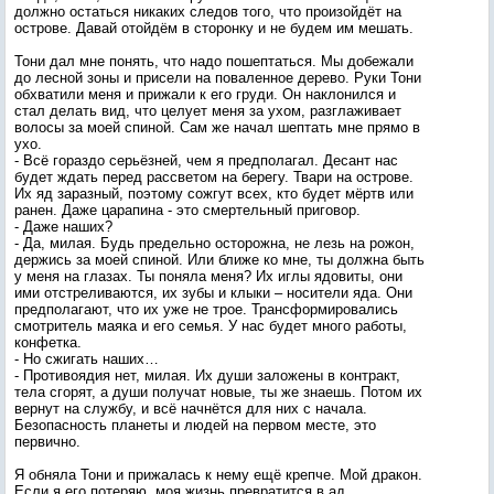
должно остаться никаких следов того, что произойдёт на
острове. Давай отойдём в сторонку и не будем им мешать.
Тони дал мне понять, что надо пошептаться. Мы добежали
до лесной зоны и присели на поваленное дерево. Руки Тони
обхватили меня и прижали к его груди. Он наклонился и
стал делать вид, что целует меня за ухом, разглаживает
волосы за моей спиной. Сам же начал шептать мне прямо в
ухо.
- Всё гораздо серьёзней, чем я предполагал. Десант нас
будет ждать перед рассветом на берегу. Твари на острове.
Их яд заразный, поэтому сожгут всех, кто будет мёртв или
ранен. Даже царапина - это смертельный приговор.
- Даже наших?
- Да, милая. Будь предельно осторожна, не лезь на рожон,
держись за моей спиной. Или ближе ко мне, ты должна быть
у меня на глазах. Ты поняла меня? Их иглы ядовиты, они
ими отстреливаются, их зубы и клыки – носители яда. Они
предполагают, что их уже не трое. Трансформировались
смотритель маяка и его семья. У нас будет много работы,
конфетка.
- Но сжигать наших…
- Противоядия нет, милая. Их души заложены в контракт,
тела сгорят, а души получат новые, ты же знаешь. Потом их
вернут на службу, и всё начнётся для них с начала.
Безопасность планеты и людей на первом месте, это
первично.
Я обняла Тони и прижалась к нему ещё крепче. Мой дракон.
Если я его потеряю, моя жизнь превратится в ад.