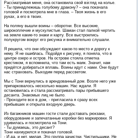
Рассматривая меня, она остановила свой взгляд на колье.
- Ты принадлежишь голубому дракону? – она покачала
головой и посмотрела мне в глаза. – Твоя жизнь в его
руках, а его в твоих.
На поляну вышли воины – оборотни. Все высокие,
широкоплечие и мускулистые. Шаман стал палкой чертить
на земле какие-то знаки и карту. Все выстроились
полукругом вокруг его рисунка и внимательно слушали.
Я решила, что они обсуждают какое-то место и дорогу к
нему. Я не ошиблась. Подойдя к рисунку, я поняла, что в
центре озеро и остров. На острове стояла отметка
крестиком, я вспомнила, что там есть маяк. Значит, нам
придётся добираться вплавь. Воины идут с нами. Они будут
нас страховать. Выходим перед рассветом.
Мы с Тони вернулись в арендованный дом. Возле него уже
припарковалось несколько машин. Нас ждали. Я
остановилась и стала рассматривать пары прибывшего
десанта. Знакомых лиц не было.
- Проходите все в дом, - пригласила я сразу всех
прибывших и открыла входную дверь.
Из багажников машин гости стали доставать рюкзаки,
оборудование и запечатанные коробки без маркировки. Я
удивилась и посмотрела на Тони.
- Ты думаешь, это десант?
Тони нахмурился и покачал головой.
- И да, и нет, милая. Это группа зачистки. Чистильщики. Не