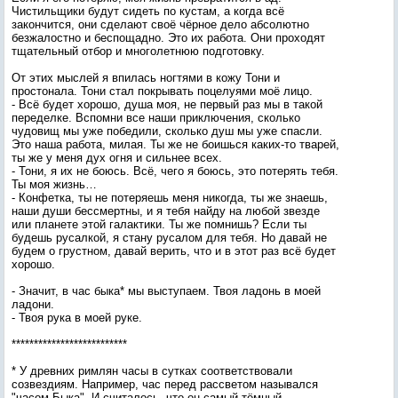
Чистильщики будут сидеть по кустам, а когда всё
закончится, они сделают своё чёрное дело абсолютно
безжалостно и беспощадно. Это их работа. Они проходят
тщательный отбор и многолетнюю подготовку.
От этих мыслей я впилась ногтями в кожу Тони и
простонала. Тони стал покрывать поцелуями моё лицо.
- Всё будет хорошо, душа моя, не первый раз мы в такой
переделке. Вспомни все наши приключения, сколько
чудовищ мы уже победили, сколько душ мы уже спасли.
Это наша работа, милая. Ты же не боишься каких-то тварей,
ты же у меня дух огня и сильнее всех.
- Тони, я их не боюсь. Всё, чего я боюсь, это потерять тебя.
Ты моя жизнь…
- Конфетка, ты не потеряешь меня никогда, ты же знаешь,
наши души бессмертны, и я тебя найду на любой звезде
или планете этой галактики. Ты же помнишь? Если ты
будешь русалкой, я стану русалом для тебя. Но давай не
будем о грустном, давай верить, что и в этот раз всё будет
хорошо.
- Значит, в час быка* мы выступаем. Твоя ладонь в моей
ладони.
- Твоя рука в моей руке.
**************************
* У древних римлян часы в сутках соответствовали
созвездиям. Например, час перед рассветом назывался
"часом Быка". И считалось, что он самый тёмный.