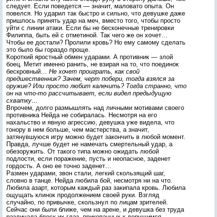
следует. Если поведется — значит, маловато опыта. Он
повелся. Но ударил так быстро и сильно, что девушке даже
пришлось принять удар на меч, вместо того, чтобы просто
уйти с линии атаки. Если бы не бесконечные тренировки
Филиппа, быть ей с отметиной. Так чего же он хочет…
Чтобы ее достали? Пролили кровь? Но ему самому сделать
это было бы гораздо проще.
Короткий яростный обмен ударами. А противник — злой
боец. Метит именно ранить, не взирая на то, что поединок
бескровный…
Не хочет проиграть, как свой
предшественник? Зачем, черт побери, тогда взялся за
оружие? Или просто любит калечить? Тогда странно, что
он на что-то рассчитывает, если видел предыдущую
схватку…
Впрочем, долго размышлять над личными мотивами своего
противника Нейда не собиралась. Несмотря на его
нахальство и явную агрессию, девушка уже видела, что
гонору в нем больше, чем мастерства, а значит,
затянувшуюся игру можно будет закончить в любой момент.
Правда, лучше будет не намечать смертельный удар, а
обезоружить. От такого типа можно ожидать любой
подлости, если поражение, пусть и неопасное, заденет
гордость. А оно ее точно заденет…
Размен ударами, звон стали, легкий скользящий шаг,
словно в танце. Нейда любила бой, несмотря ни на что.
Любила азарт, которым каждый раз закипала кровь. Любила
ощущать клинок продолжением своей руки. Взгляд
случайно, по привычке, скользнул по лицам зрителей.
Сейчас они были ближе, чем на арене, и девушка без труда
различала блеск их глаз, прикованных к дерущимся.