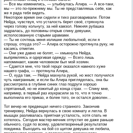
— Все мы изменились, — улыбнулась Алира. — А все-таки,
мы — это по-прежнему мы. Ты не представляешь себе, как
же я рада тебя видеть.
Некоторое время они сидели и тихо разговаривали. Потом
Нейда, чувствуя, что усталость берет своё, стряхнула
через голову кольчугу, за ней камзол. Нижняя рубашка
задралась, до половины открыв спину девушки,
исполосованную старыми шрамами.
— Ты не сочтешь меня излишне любопытной, если я
спрошу, откуда это? — Алира осторожно протянула руку, не
касаясь отметин.
— Они уже давно не болят, — хмыкнула Нейда,
выпрямляясь и одергивая одежду. — Всего лишь
напоминают, каким человеком был мой хозяин.
— Сдается мне, что твой герцог оказался намного хуже
нашего графа, — протянула Алира,.
— О, куда там, — Нейда махнула рукой, но жест получился
чуть наигранным, и если бы Алира пригляделась, она бы
рассмотрела в глубине синих глаз подруги хорошо
спрятанный, но не изжитый до конца страх. — Спину мне,
например, в первый раз изукрасили за то, что я точно
выполнила его приказ, и более того, он остался доволен…
Тот вечер не предвещал ничего странного. Закончив
тренировку, Нейда вернулась в свою комнату и легла. В
мышцах разливалась приятная усталость, хотя спать не
хотелось. Сегодня мастер-мечник отпустил ее даже раньше
обычного, судя по всему, удовлетворенный результатом
поединка. Выходить на бой со щитом девушка не любила,