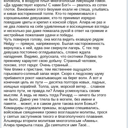
колокола, в воздухе плыл многоголосый ликующий гомон.
«Да здравствует король! С нами Бог!» — рвалось из сотен
глоток. Виновники этого безумия ехали не спеша, улыбаясь
и кивая восторженной толпе. Кто-то перемигивался с
хорошенькими девушками, кто-то принимал изрядно
повядшие цветы и крепил к конской сбруе. Алира не раз и
не два ловила на себе удивленные и восхищенные взгляды
и несколько раз даже помахала рукой в ответ на громкие и
нестройные пожелания удачи и победы.
Чуть повернув голову, она могла видеть ехавшую рядом
Нейду — прямую, напряженную. Былая настороженность
вернулась к ней, едва они свернули лагерь. С тех пор
девушка постоянно оглядывалась, словно ждала
нападения. Видимо, допускала, что охотники Лорана по-
прежнему караулят свою добычу. Странный человек,
похоже, этот герцог. Очень странный…
Чем ближе к пристани, тем явственнее ощущался
горьковато-соленый запах моря. Скоро к людскому шуму
прибавился рокот накатывающих на берег волн. А вот и
конечная цель их пути — десятка полтора новых, ладных,
изящных кораблей. Толпа, шум, морской ветер… славное
начало пути, не правда ли? Алира усмехнулась своим
мыслям. А ведь не явись тогда Ричард — ничего бы этого
не было. Давно уже тлела бы в могиле, без имени и
памяти… может, и в самом деле такова воля Божья?
Командиры отдавали приказы, всадники спешивались,
войсковые священники громко возглашали молитвы, прося
у святых заступников тихого и благополучного плавания.
Альмерцы вторили молитвам многоголосым «Аминь».
Алира прикрыла глаза.
Да святится имя Твоё…