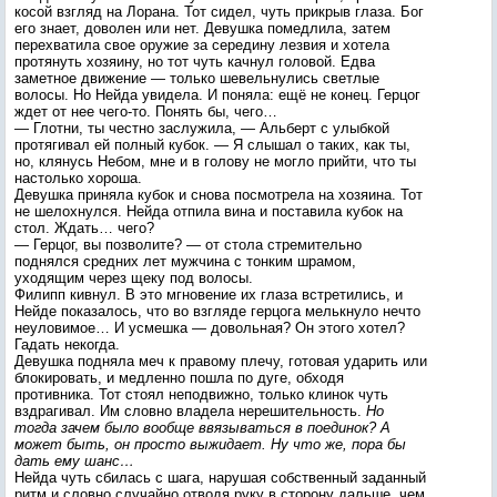
косой взгляд на Лорана. Тот сидел, чуть прикрыв глаза. Бог
его знает, доволен или нет. Девушка помедлила, затем
перехватила свое оружие за середину лезвия и хотела
протянуть хозяину, но тот чуть качнул головой. Едва
заметное движение — только шевельнулись светлые
волосы. Но Нейда увидела. И поняла: ещё не конец. Герцог
ждет от нее чего-то. Понять бы, чего…
— Глотни, ты честно заслужила, — Альберт с улыбкой
протягивал ей полный кубок. — Я слышал о таких, как ты,
но, клянусь Небом, мне и в голову не могло прийти, что ты
настолько хороша.
Девушка приняла кубок и снова посмотрела на хозяина. Тот
не шелохнулся. Нейда отпила вина и поставила кубок на
стол. Ждать… чего?
— Герцог, вы позволите? — от стола стремительно
поднялся средних лет мужчина с тонким шрамом,
уходящим через щеку под волосы.
Филипп кивнул. В это мгновение их глаза встретились, и
Нейде показалось, что во взгляде герцога мелькнуло нечто
неуловимое… И усмешка — довольная? Он этого хотел?
Гадать некогда.
Девушка подняла меч к правому плечу, готовая ударить или
блокировать, и медленно пошла по дуге, обходя
противника. Тот стоял неподвижно, только клинок чуть
вздрагивал. Им словно владела нерешительность.
Но
тогда зачем было вообще ввязываться в поединок? А
может быть, он просто выжидает. Ну что же, пора бы
дать ему шанс…
Нейда чуть сбилась с шага, нарушая собственный заданный
ритм и словно случайно отводя руку в сторону дальше, чем