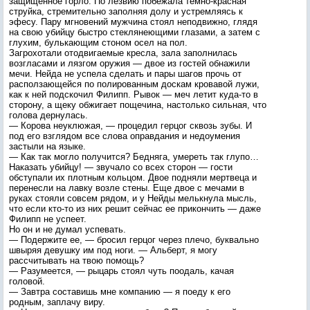
защищенное горло. По лезвию побежала темно-красная
струйка, стремительно заполняя долу и устремляясь к
эфесу. Пару мгновений мужчина стоял неподвижно, глядя
на свою убийцу быстро стеклянеющими глазами, а затем с
глухим, булькающим стоном осел на пол.
Загрохотали отодвигаемые кресла, зала заполнилась
возгласами и лязгом оружия — двое из гостей обнажили
мечи. Нейда не успела сделать и пары шагов прочь от
расползающейся по полированным доскам кровавой лужи,
как к ней подскочил Филипп. Рывок — меч летит куда-то в
сторону, а щеку обжигает пощечина, настолько сильная, что
голова дернулась.
— Корова неуклюжая, — процедил герцог сквозь зубы. И
под его взглядом все слова оправдания и недоумения
застыли на языке.
— Как так могло получится? Бедняга, умереть так глупо…
Наказать убийцу! — звучало со всех сторон — гости
обступали их плотным кольцом. Двое подняли мертвеца и
перенесли на лавку возле стены. Еще двое с мечами в
руках стояли совсем рядом, и у Нейды мелькнула мысль,
что если кто-то из них решит сейчас ее прикончить — даже
Филипп не успеет.
Но он и не думал успевать.
— Подержите ее, — бросил герцог через плечо, буквально
швыряя девушку им под ноги. — Альберт, я могу
рассчитывать на твою помощь?
— Разумеется, — рыцарь стоял чуть поодаль, качая
головой.
— Завтра составишь мне компанию — я поеду к его
родным, заплачу виру.