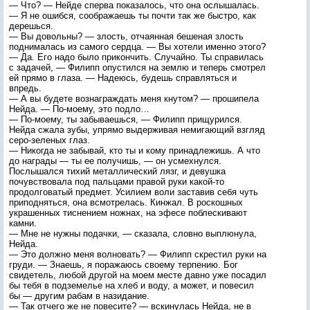
— Что? — Нейде сперва показалось, что она ослышалась.
— Я не ошибся, соображаешь ты почти так же быстро, как
дерешься.
— Вы довольны? — злость, отчаянная бешеная злость
поднималась из самого сердца. — Вы хотели именно этого?
— Да. Его надо было прикончить. Случайно. Ты справилась
с задачей, — Филипп опустился на землю и теперь смотрел
ей прямо в глаза. — Надеюсь, будешь справляться и
впредь.
— А вы будете вознаграждать меня кнутом? — прошипела
Нейда. — По-моему, это подло…
— По-моему, ты забываешься, — Филипп прищурился.
Нейда сжала зубы, упрямо выдерживая немигающий взгляд
серо-зеленых глаз.
— Никогда не забывай, кто ты и кому принадлежишь. А что
до награды — ты ее получишь, — он усмехнулся.
Послышался тихий металлический лязг, и девушка
почувствовала под пальцами правой руки какой-то
продолговатый предмет. Усилием воли заставив себя чуть
приподняться, она всмотрелась. Кинжал. В роскошных
украшенных тиснением ножнах, на эфесе поблескивают
камни.
— Мне не нужны подачки, — сказала, словно выплюнула,
Нейда.
— Это должно меня волновать? — Филипп скрестил руки на
груди. — Знаешь, я поражаюсь своему терпению. Бог
свидетель, любой другой на моем месте давно уже посадил
бы тебя в подземелье на хлеб и воду, а может, и повесил
бы — другим рабам в назидание.
— Так отчего же не повесите? — вскинулась Нейда, не в