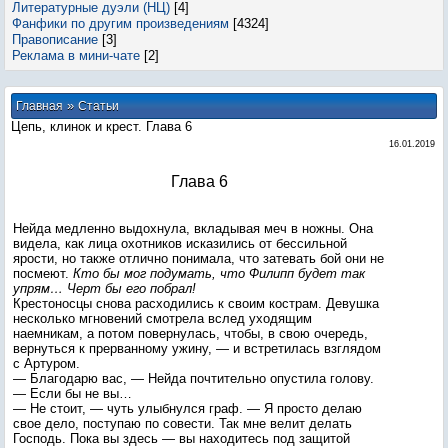
Литературные дуэли (НЦ)
[4]
Фанфики по другим произведениям
[4324]
Правописание
[3]
Реклама в мини-чате
[2]
»
Главная
Статьи
Цепь, клинок и крест. Глава 6
16.01.2019
Глава 6
Нейда медленно выдохнула, вкладывая меч в ножны. Она
видела, как лица охотников исказились от бессильной
ярости, но также отлично понимала, что затевать бой они не
посмеют.
Кто бы мог подумать, что Филипп будет так
упрям… Черт бы его побрал!
Крестоносцы снова расходились к своим кострам. Девушка
несколько мгновений смотрела вслед уходящим
наемникам, а потом повернулась, чтобы, в свою очередь,
вернуться к прерванному ужину, — и встретилась взглядом
с Артуром.
— Благодарю вас, — Нейда почтительно опустила голову.
— Если бы не вы…
— Не стоит, — чуть улыбнулся граф. — Я просто делаю
свое дело, поступаю по совести. Так мне велит делать
Господь. Пока вы здесь — вы находитесь под защитой