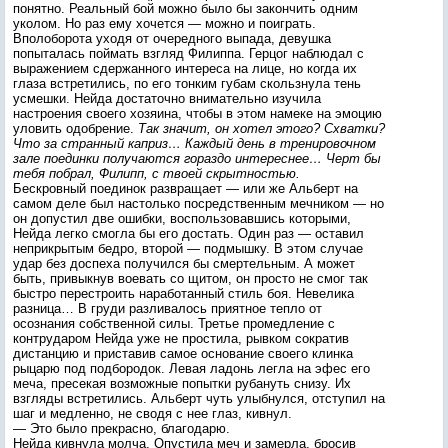
понятно. Реальный бой можно было бы закончить одним
уколом. Но раз ему хочется — можно и поиграть.
Вполоборота уходя от очередного выпада, девушка
попыталась поймать взгляд Филиппа. Герцог наблюдал с
выражением сдержанного интереса на лице, но когда их
глаза встретились, по его тонким губам скользнула тень
усмешки. Нейда достаточно внимательно изучила
настроения своего хозяина, чтобы в этом намеке на эмоцию
уловить одобрение.
Так значит, он хотел этого? Схватки?
Что за странный каприз… Каждый день в тренировочном
зале поединки получаются гораздо интереснее… Черт бы
тебя побрал, Филипп, с твоей скрытностью.
Бескровный поединок развращает — или же Альберт на
самом деле был настолько посредственным мечником — но
он допустил две ошибки, воспользовавшись которыми,
Нейда легко смогла бы его достать. Один раз — оставил
неприкрытым бедро, второй — подмышку. В этом случае
удар без доспеха получился бы смертельным. А может
быть, привыкнув воевать со щитом, он просто не смог так
быстро перестроить наработанный стиль боя. Невелика
разница… В груди разливалось приятное тепло от
осознания собственной силы. Третье промедление с
контрударом Нейда уже не простила, рывком сократив
дистанцию и приставив самое основание своего клинка
рыцарю под подбородок. Левая ладонь легла на эфес его
меча, пресекая возможные попытки рубануть снизу. Их
взгляды встретились. Альберт чуть улыбнулся, отступил на
шаг и медленно, не сводя с нее глаз, кивнул.
— Это было прекрасно, благодарю.
Нейда кивнула молча. Опустила меч и замерла, бросив