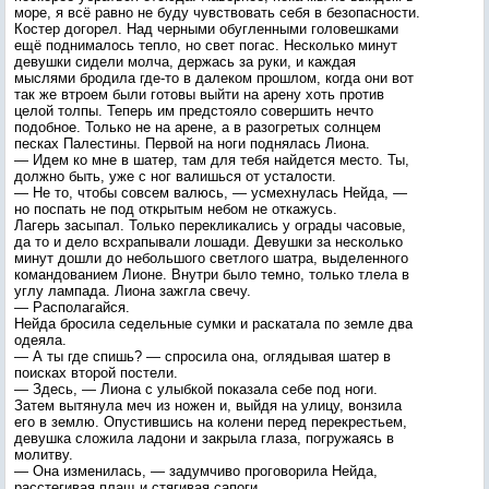
море, я всё равно не буду чувствовать себя в безопасности.
Костер догорел. Над черными обугленными головешками
ещё поднималось тепло, но свет погас. Несколько минут
девушки сидели молча, держась за руки, и каждая
мыслями бродила где-то в далеком прошлом, когда они вот
так же втроем были готовы выйти на арену хоть против
целой толпы. Теперь им предстояло совершить нечто
подобное. Только не на арене, а в разогретых солнцем
песках Палестины. Первой на ноги поднялась Лиона.
— Идем ко мне в шатер, там для тебя найдется место. Ты,
должно быть, уже с ног валишься от усталости.
— Не то, чтобы совсем валюсь, — усмехнулась Нейда, —
но поспать не под открытым небом не откажусь.
Лагерь засыпал. Только перекликались у ограды часовые,
да то и дело всхрапывали лошади. Девушки за несколько
минут дошли до небольшого светлого шатра, выделенного
командованием Лионе. Внутри было темно, только тлела в
углу лампада. Лиона зажгла свечу.
— Располагайся.
Нейда бросила седельные сумки и раскатала по земле два
одеяла.
— А ты где спишь? — спросила она, оглядывая шатер в
поисках второй постели.
— Здесь, — Лиона с улыбкой показала себе под ноги.
Затем вытянула меч из ножен и, выйдя на улицу, вонзила
его в землю. Опустившись на колени перед перекрестьем,
девушка сложила ладони и закрыла глаза, погружаясь в
молитву.
— Она изменилась, — задумчиво проговорила Нейда,
расстегивая плащ и стягивая сапоги.