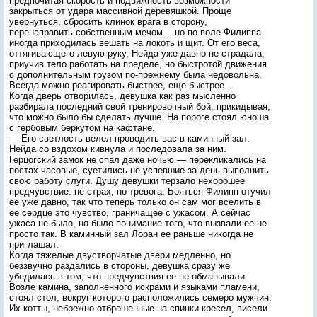
предпочитая скорость и подвижность возможности
закрыться от удара массивной деревяшкой. Проще
увернуться, сбросить клинок врага в сторону,
перенаправить собственным мечом… но по воле Филиппа
иногда приходилась вешать на локоть и щит. От его веса,
оттягивающего левую руку, Нейда уже давно не страдала,
приучив тело работать на пределе, но быстротой движения
с дополнительным грузом по-прежнему была недовольна.
Всегда можно реагировать быстрее, еще быстрее…
Когда дверь отворилась, девушка как раз мысленно
разбирала последний свой тренировочный бой, прикидывая,
что можно было бы сделать лучше. На пороге стоял юноша
с гербовым беркутом на кафтане.
— Его светлость велел проводить вас в каминный зал.
Нейда со вздохом кивнула и последовала за ним.
Герцогский замок не спал даже ночью — перекликались на
постах часовые, суетились не успевшие за день выполнить
свою работу слуги. Душу девушки терзало нехорошее
предчувствие: не страх, но тревога. Бояться Филипп отучил
ее уже давно, так что теперь только он сам мог вселить в
ее сердце это чувство, граничащее с ужасом. А сейчас
ужаса не было, но было понимание того, что вызвали ее не
просто так. В каминный зал Лоран ее раньше никогда не
приглашал.
Когда тяжелые двустворчатые двери медленно, но
беззвучно раздались в стороны, девушка сразу же
убедилась в том, что предчувствия ее не обманывали.
Возле камина, заполненного искрами и языками пламени,
стоял стол, вокруг которого расположились семеро мужчин.
Их котты, небрежно отброшенные на спинки кресел, висели