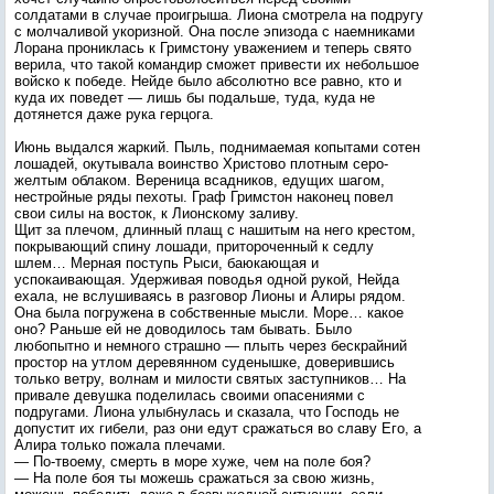
солдатами в случае проигрыша. Лиона смотрела на подругу
с молчаливой укоризной. Она после эпизода с наемниками
Лорана прониклась к Гримстону уважением и теперь свято
верила, что такой командир сможет привести их небольшое
войско к победе. Нейде было абсолютно все равно, кто и
куда их поведет — лишь бы подальше, туда, куда не
дотянется даже рука герцога.
Июнь выдался жаркий. Пыль, поднимаемая копытами сотен
лошадей, окутывала воинство Христово плотным серо-
желтым облаком. Вереница всадников, едущих шагом,
нестройные ряды пехоты. Граф Гримстон наконец повел
свои силы на восток, к Лионскому заливу.
Щит за плечом, длинный плащ с нашитым на него крестом,
покрывающий спину лошади, притороченный к седлу
шлем… Мерная поступь Рыси, баюкающая и
успокаивающая. Удерживая поводья одной рукой, Нейда
ехала, не вслушиваясь в разговор Лионы и Алиры рядом.
Она была погружена в собственные мысли. Море… какое
оно? Раньше ей не доводилось там бывать. Было
любопытно и немного страшно — плыть через бескрайний
простор на утлом деревянном суденышке, доверившись
только ветру, волнам и милости святых заступников… На
привале девушка поделилась своими опасениями с
подругами. Лиона улыбнулась и сказала, что Господь не
допустит их гибели, раз они едут сражаться во славу Его, а
Алира только пожала плечами.
— По-твоему, смерть в море хуже, чем на поле боя?
— На поле боя ты можешь сражаться за свою жизнь,