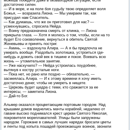
можешь победить даже в безвыходной ситуации, если
достаточно силен.
— И в море, и на поле боя судьбу твою определяет воля
Божья, — возразила Лиона. — Мы умираем так, как
присудил нам Спаситель.
— Как думаешь, что же он приготовил для нас? —
усмехнувшись, спросила Нейда.
— Воину предназначена смерть от клинка, — Лиона
прикрыла глаза. — Хотя я молюсь о том, чтобы, если на то
будет Его соизволение, вернуться в обитель Святой
Женевьевы и принять постриг.
— Аминь, — вздохнула Алира. — А я бы предпочла не
умирать вообще. Раздобыть золотишка, устроиться где-
нибудь и дожить свой век в тишине и покое. Воевать всю
жизнь — утомительное занятие.
— Уже наскучило? — Нейда устроилась поудобнее,
вытянув к костру усталые ноги.
— Пока нет, но рано или поздно — обязательно, —
засмеялась Алира. — И к этому времени я хочу иметь
достаточно денег, чтобы не умереть в нищете.
— Церковь будет щедра с теми, кто сражается за ее
интересы, — заметила Лиона.
— Дай-то Бог.
Альмер оказался процветающим портовым городом. Над
крышами домов виднелись мачты кораблей, недалеко от
гавани высоко поднимался крест церкви Святого Николая,
покровителя мореплавателей. Улицы были запружены
народом. Горожане в самых лучших нарядах бросали цветы
и ленты под копыта лошадей проезжающих воинов, звонили