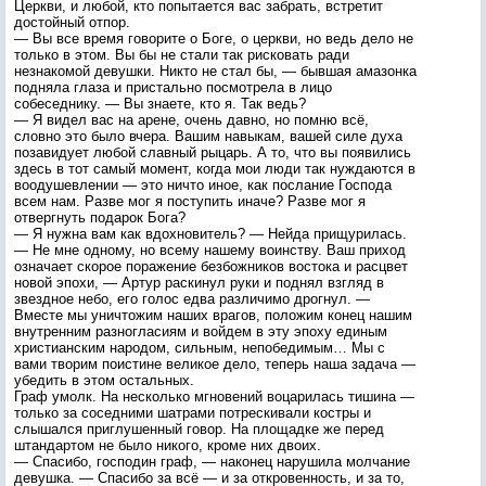
Церкви, и любой, кто попытается вас забрать, встретит
достойный отпор.
— Вы все время говорите о Боге, о церкви, но ведь дело не
только в этом. Вы бы не стали так рисковать ради
незнакомой девушки. Никто не стал бы, — бывшая амазонка
подняла глаза и пристально посмотрела в лицо
собеседнику. — Вы знаете, кто я. Так ведь?
— Я видел вас на арене, очень давно, но помню всё,
словно это было вчера. Вашим навыкам, вашей силе духа
позавидует любой славный рыцарь. А то, что вы появились
здесь в тот самый момент, когда мои люди так нуждаются в
воодушевлении — это ничто иное, как послание Господа
всем нам. Разве мог я поступить иначе? Разве мог я
отвергнуть подарок Бога?
— Я нужна вам как вдохновитель? — Нейда прищурилась.
— Не мне одному, но всему нашему воинству. Ваш приход
означает скорое поражение безбожников востока и расцвет
новой эпохи, — Артур раскинул руки и поднял взгляд в
звездное небо, его голос едва различимо дрогнул. —
Вместе мы уничтожим наших врагов, положим конец нашим
внутренним разногласиям и войдем в эту эпоху единым
христианским народом, сильным, непобедимым… Мы с
вами творим поистине великое дело, теперь наша задача —
убедить в этом остальных.
Граф умолк. На несколько мгновений воцарилась тишина —
только за соседними шатрами потрескивали костры и
слышался приглушенный говор. На площадке же перед
штандартом не было никого, кроме них двоих.
— Спасибо, господин граф, — наконец нарушила молчание
девушка. — Спасибо за всё — и за откровенность, и за то,