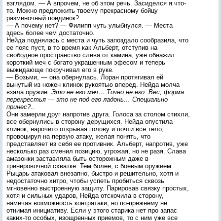
взглядом. — А впрочем, не об этом речь. Засиделся я что-
то. Можно предложить твоему прекрасному бойцу
разминочный поединок?
— А почему нет? — Филипп чуть улыбнулся. — Места
здесь более чем достаточно.
Нейда поднялась с места и чуть запоздало сообразила, что
ее пояс пуст, в то время как Альберт, отступив на
свободное пространство слева от камина, уже обнажил
короткий меч с богато украшенным эфесом и теперь
выжидающе покручивал его в руке.
— Возьми, — она обернулась. Лоран протягивал ей
вынутый из ножен клинок рукоятью вперед. Нейда молча
взяла оружие.
Это не его меч… Точно не его. Вес, форма
перекрестья — это не под его ладонь… Специально
принес?..
Они замерли друг напротив друга. Голоса за столом стихли,
все обернулись в сторону дерущихся. Нейда опустила
клинок, нарочито открывая голову и почти все тело,
провоцируя на первую атаку, желая понять, что
представляет из себя ее противник. Альберт, напротив, уже
несколько раз сменил позицию, угрожая, но не разя. Слава
амазонки заставляла быть осторожным даже в
тренировочной схватке. Тем более, с боевым оружием.
Рыцарь атаковал внезапно, быстро и решительно, хотя и
недостаточно хитро, чтобы успеть пробиться сквозь
мгновенно выстроенную защиту. Парировав связку простых,
хотя и сильных ударов, Нейда отскочила в сторону,
намечая возможность контратаки, но по-прежнему не
отнимая инициативу. Если у этого старика нет про запас
каких-то особых, изощренных приемов, то с ним уже все