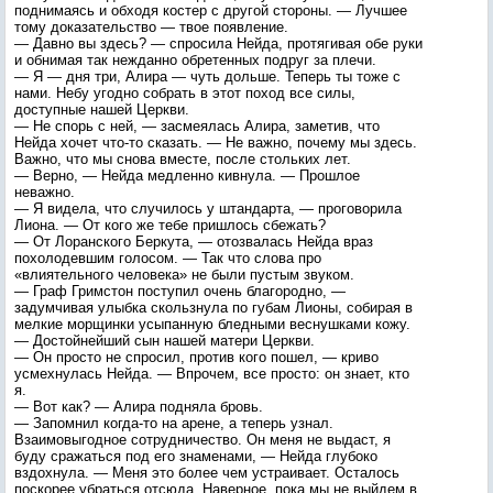
поднимаясь и обходя костер с другой стороны. — Лучшее
тому доказательство — твое появление.
— Давно вы здесь? — спросила Нейда, протягивая обе руки
и обнимая так нежданно обретенных подруг за плечи.
— Я — дня три, Алира — чуть дольше. Теперь ты тоже с
нами. Небу угодно собрать в этот поход все силы,
доступные нашей Церкви.
— Не спорь с ней, — засмеялась Алира, заметив, что
Нейда хочет что-то сказать. — Не важно, почему мы здесь.
Важно, что мы снова вместе, после стольких лет.
— Верно, — Нейда медленно кивнула. — Прошлое
неважно.
— Я видела, что случилось у штандарта, — проговорила
Лиона. — От кого же тебе пришлось сбежать?
— От Лоранского Беркута, — отозвалась Нейда враз
похолодевшим голосом. — Так что слова про
«влиятельного человека» не были пустым звуком.
— Граф Гримстон поступил очень благородно, —
задумчивая улыбка скользнула по губам Лионы, собирая в
мелкие морщинки усыпанную бледными веснушками кожу.
— Достойнейший сын нашей матери Церкви.
— Он просто не спросил, против кого пошел, — криво
усмехнулась Нейда. — Впрочем, все просто: он знает, кто
я.
— Вот как? — Алира подняла бровь.
— Запомнил когда-то на арене, а теперь узнал.
Взаимовыгодное сотрудничество. Он меня не выдаст, я
буду сражаться под его знаменами, — Нейда глубоко
вздохнула. — Меня это более чем устраивает. Осталось
поскорее убраться отсюда. Наверное, пока мы не выйдем в