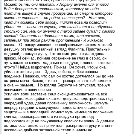
Может быть, они приехали к Лорану именно для этого?
Бой с бесправным противником, которому не надо
платить выкуп в случае проигрыша, за смерть которого
никто не спросит — ни родня, ни сюзерен?.. Нет-нет,
хватит ломать себе голову. Филипп едва ли позволит
убить ее — иначе он глупец, что вкладывал в ее обучение
столько сил. Или он именно о такой забаве думал с самого
начала? Ставить ее драться с теми, кто захочет,
запрещая при этом ранить противников? И никакого
риска…
От закрутившихся невообразимым вихрем мыслей
девушку отвлек внезапный взгляд Филиппа. Пристальный,
ледяной, в самую душу. Так он смотрел, когда отдавал
приказ. И сейчас, поймав отражение ее глаз в своих, он
чуть заметно качнул ладонью в воздухе, словно… отсекая
что-то? Нейда вздрогнула. Приказ. Он хочет, чтобы она
убила этого рыцаря… Здесь, сейчас, в бескровном
поединке. Неважно, что сам он охотно дотянулся бы до нее
острием меча. Важно, что он — рыцарь и знатный человек,
а она — рабыня… Но взгляд Беркута не отпускал, требуя
понимания и повиновения.
Усилием воли заставив себя сконцентрироваться на всё
еще продолжающейся схватке, девушка подстроилась под
очередной удар, давая противнику возможность шагнуть
вперед, продавить кажущуюся недостаточно сильной
защиту — и в последний момент чуть изменила положение
клинка, перенаправляя его из воздуха прямо под
подбородок еще не почуявшему опасности воину. А дальше
оставалось только выпрямиться, распрямляя руку и вгоняя
несколько дюймов заточенной стали в ничем не