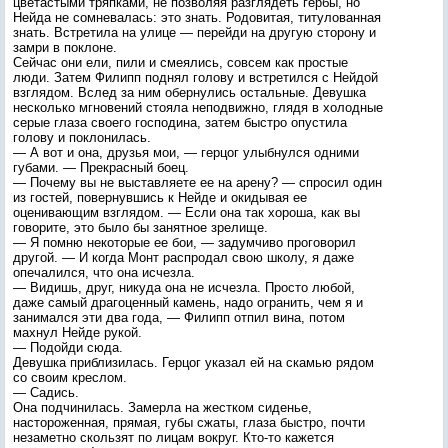
цветастыми тряпками, не позволяя разглядеть гербы, но
Нейда не сомневалась: это знать. Родовитая, титулованная
знать. Встретила на улице — перейди на другую сторону и
замри в поклоне.
Сейчас они ели, пили и смеялись, совсем как простые
люди. Затем Филипп поднял голову и встретился с Нейдой
взглядом. Вслед за ним обернулись остальные. Девушка
несколько мгновений стояла неподвижно, глядя в холодные
серые глаза своего господина, затем быстро опустила
голову и поклонилась.
— А вот и она, друзья мои, — герцог улыбнулся одними
губами. — Прекрасный боец.
— Почему вы не выставляете ее на арену? — спросил один
из гостей, повернувшись к Нейде и окидывая ее
оценивающим взглядом. — Если она так хороша, как вы
говорите, это было бы занятное зрелище.
— Я помню некоторые ее бои, — задумчиво проговорил
другой. — И когда Монт распродал свою школу, я даже
опечалился, что она исчезла.
— Видишь, друг, никуда она не исчезла. Просто любой,
даже самый драгоценный камень, надо огранить, чем я и
занимался эти два года, — Филипп отпил вина, потом
махнул Нейде рукой.
— Подойди сюда.
Девушка приблизилась. Герцог указал ей на скамью рядом
со своим креслом.
— Садись.
Она подчинилась. Замерла на жестком сиденье,
настороженная, прямая, губы сжаты, глаза быстро, почти
незаметно скользят по лицам вокруг. Кто-то кажется