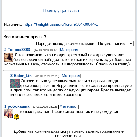
Предыдущая глава
Источник
:
https://twilightrussia.ru/forum/304-38044-1
Всего комментариев
:
3
Порядок вывода комментариев:
2
Танюш8883
[
Материал
]
(04.03.2023 08:07)
Я так понимаю, что ни один крестовый поход не увенчался
безоговорочной победой, так что наших героинь ждут большие
испытания на веру, стойкость и изворотливость. Спасибо за главу)
3
Ester_Lin
[
Материал
]
(31.03.2023 21:25)
Относительно успешным был только первый - когда
крестоносцы взяли Иерусалим. Но те славные времена уже
в прошлом, так что на долю следующих героев Креста выпадет
много всего плохого и мало хорошего.
1
робокашка
[
Материал
]
(17.01.2019 18:22)
... только царствия Твоего смертные так и не дождутся...
Добавлять комментарии могут только зарегистрированные
пользователи.