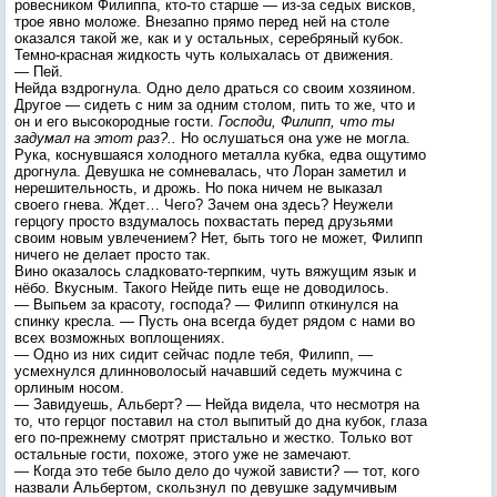
ровесником Филиппа, кто-то старше — из-за седых висков,
трое явно моложе. Внезапно прямо перед ней на столе
оказался такой же, как и у остальных, серебряный кубок.
Темно-красная жидкость чуть колыхалась от движения.
— Пей.
Нейда вздрогнула. Одно дело драться со своим хозяином.
Другое — сидеть с ним за одним столом, пить то же, что и
он и его высокородные гости.
Господи, Филипп, что ты
задумал на этот раз?..
Но ослушаться она уже не могла.
Рука, коснувшаяся холодного металла кубка, едва ощутимо
дрогнула. Девушка не сомневалась, что Лоран заметил и
нерешительность, и дрожь. Но пока ничем не выказал
своего гнева. Ждет… Чего? Зачем она здесь? Неужели
герцогу просто вздумалось похвастать перед друзьями
своим новым увлечением? Нет, быть того не может, Филипп
ничего не делает просто так.
Вино оказалось сладковато-терпким, чуть вяжущим язык и
нёбо. Вкусным. Такого Нейде пить еще не доводилось.
— Выпьем за красоту, господа? — Филипп откинулся на
спинку кресла. — Пусть она всегда будет рядом с нами во
всех возможных воплощениях.
— Одно из них сидит сейчас подле тебя, Филипп, —
усмехнулся длинноволосый начавший седеть мужчина с
орлиным носом.
— Завидуешь, Альберт? — Нейда видела, что несмотря на
то, что герцог поставил на стол выпитый до дна кубок, глаза
его по-прежнему смотрят пристально и жестко. Только вот
остальные гости, похоже, этого уже не замечают.
— Когда это тебе было дело до чужой зависти? — тот, кого
назвали Альбертом, скользнул по девушке задумчивым