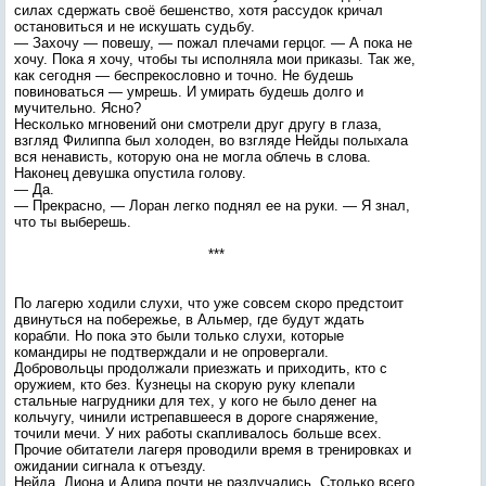
силах сдержать своё бешенство, хотя рассудок кричал
остановиться и не искушать судьбу.
— Захочу — повешу, — пожал плечами герцог. — А пока не
хочу. Пока я хочу, чтобы ты исполняла мои приказы. Так же,
как сегодня — беспрекословно и точно. Не будешь
повиноваться — умрешь. И умирать будешь долго и
мучительно. Ясно?
Несколько мгновений они смотрели друг другу в глаза,
взгляд Филиппа был холоден, во взгляде Нейды полыхала
вся ненависть, которую она не могла облечь в слова.
Наконец девушка опустила голову.
— Да.
— Прекрасно, — Лоран легко поднял ее на руки. — Я знал,
что ты выберешь.
***
По лагерю ходили слухи, что уже совсем скоро предстоит
двинуться на побережье, в Альмер, где будут ждать
корабли. Но пока это были только слухи, которые
командиры не подтверждали и не опровергали.
Добровольцы продолжали приезжать и приходить, кто с
оружием, кто без. Кузнецы на скорую руку клепали
стальные нагрудники для тех, у кого не было денег на
кольчугу, чинили истрепавшееся в дороге снаряжение,
точили мечи. У них работы скапливалось больше всех.
Прочие обитатели лагеря проводили время в тренировках и
ожидании сигнала к отъезду.
Нейда, Лиона и Алира почти не разлучались. Столько всего