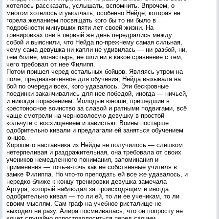
хотелось рассказать, услышать, вспомнить. Впрочем, о
многом хотелось и умолчать, особенно Нейде, которая не
горела желанием посвящать кого бы то ни было в
подробности минувших пяти лет своей жизни. На
тренировках они в первый же день передрались между
собой и выяснили, что Нейда по-прежнему самая сильная,
чему сама девушка ни капли не удивилась — ни разбой, ни,
тем более, монастырь, не шли ни в какое сравнение с тем,
чего требовал от нее Филипп.
Потом пришел черед остальных бойцов. Являясь утром на
поле, предназначенное для обучения, Нейда вызывала на
бой по очереди всех, кого удавалось. Эти бескровные
поединки заканчивались для нее победой, иногда — ничьей,
и никогда поражением. Молодые юноши, пришедшие в
крестоносное воинство за славой и ратными подвигами, всё
чаще смотрели на черноволосую девушку в простой
кольчуге с восхищением и завистью. Воины постарше
одобрительно кивали и предлагали ей заняться обучением
юнцов.
Хорошего наставника из Нейды не получилось — слишком
нетерпеливая и раздражительная, она требовала от своих
учеников немедленного понимания, запоминания и
применения — точь-в-точь как ее собственные учителя в
замке Филиппа. Но что-то преподать ей все же удавалось, и
нередко ближе к концу тренировки девушка замечала
Артура, который наблюдал за происходящим и иногда
одобрительно кивал — то ли ей, то ли ее ученикам, то ли
своим мыслям. Сам граф на учебное ристалище не
выходил ни разу. Алира посмеивалась, что он попросту не
хочет случайно опростоволоситься перед своими