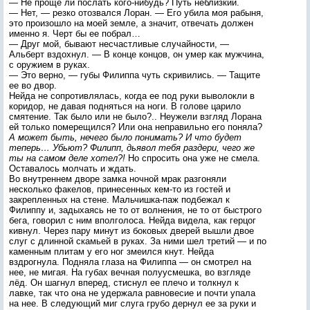
— Не проще ли послать кого-нибудь? Путь неблизкий.
— Нет, — резко отозвался Лоран. — Его убила моя рабыня,
это произошло на моей земле, а значит, отвечать должен
именно я. Черт бы ее побрал…
— Друг мой, бывают несчастливые случайности, —
Альберт вздохнул. — В конце концов, он умер как мужчина,
с оружием в руках.
— Это верно, — губы Филиппа чуть скривились. — Тащите
ее во двор.
Нейда не сопротивлялась, когда ее под руки выволокли в
коридор, не давая подняться на ноги. В голове царило
смятение. Так было или не было?.. Неужели взгляд Лорана
ей только померещился? Или она неправильно его поняла?
А может быть, нечего было понимать? И что будет
теперь… Убьют? Филипп, дьявол тебя раздери, чего же
ты на самом деле хотел?!
Но спросить она уже не смела.
Оставалось молчать и ждать.
Во внутреннем дворе замка ночной мрак разгоняли
несколько факелов, принесенных кем-то из гостей и
закрепленных на стене. Мальчишка-паж подбежал к
Филиппу и, задыхаясь не то от волнения, не то от быстрого
бега, говорил с ним вполголоса. Нейда видела, как герцог
кивнул. Через пару минут из боковых дверей вышли двое
слуг с длинной скамьей в руках. За ними шел третий — и по
каменным плитам у его ног змеился кнут. Нейда
вздрогнула. Подняла глаза на Филиппа — он смотрел на
нее, не мигая. На губах вечная полуусмешка, во взгляде
лёд. Он шагнул вперед, стиснул ее плечо и толкнул к
лавке, так что она не удержала равновесие и почти упала
на нее. В следующий миг слуга грубо дернул ее за руки и