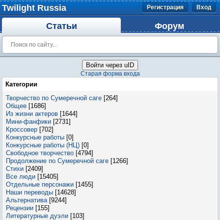
Twilight Russia
Регистрация
Вход
Статьи
Форум
Войти через uID
Старая форма входа
Категории
Творчество по Сумеречной саге
[264]
Общее
[1686]
Из жизни актеров
[1644]
Мини-фанфики
[2731]
Кроссовер
[702]
Конкурсные работы
[0]
Конкурсные работы (НЦ)
[0]
Свободное творчество
[4794]
Продолжение по Сумеречной саге
[1266]
Стихи
[2409]
Все люди
[15405]
Отдельные персонажи
[1455]
Наши переводы
[14628]
Альтернатива
[9244]
Рецензии
[155]
Литературные дуэли
[103]