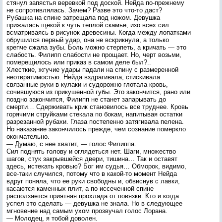
стянул запястья веревкой под доской. Нейда по-прежнему
не сопротивлялась. Зачем? Разве это что-то даст?
Рубашка на спине затрещала под ножом. Девушка
прижалась щекой к чуть теплой скамье, изо всех сил
всматриваясь в рисунок древесины. Когда между лопатками
обрушился первый удар, она не вскрикнула, а только
крепче сжала зубы. Боль можно стерпеть, а кричать — это
слабость. Филипп слабости не прощает. Но, черт возьми,
померещилось или приказ в самом деле был?..
Хлесткие, жгучие удары падали на спину с размеренной
неотвратимостью. Нейда вздрагивала, стискивала
связанные руки в кулаки и судорожно глотала кровь,
сочившуюся из прикушенной губы. Это закончится, рано или
поздно закончится, Филипп не станет запарывать до
смерти… Сдерживать крик становилось все труднее. Кровь
горячими струйками стекала по бокам, напитывая остатки
разрезанной рубахи. Глаза постепенно затягивала пелена.
Но наказание закончилось прежде, чем сознание померкло
окончательно.
— Думаю, с нее хватит, — голос Филиппа.
Сил поднять голову и оглядеться нет. Шаги, множество
шагов, стук закрывшейся двери, тишина… Так и оставят
здесь, истекать кровью? Бог им судья… Обморок, видимо,
все-таки случился, потому что в какой-то момент Нейда
вдруг поняла, что ее руки свободны и, обвиснув с лавки,
касаются каменных плит, а по иссеченной спине
расползается приятная прохлада от повязки. Кто и когда
успел это сделать — девушка не знала. Но в следующее
мгновение над самым ухом прозвучал голос Лорана.
— Молодец, я тобой доволен.