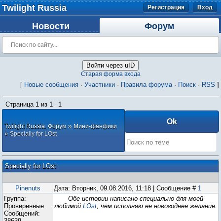
Twilight Russia
Регистрация
Вход
Новости
Форум
Войти через uID
Старая форма входа
[
Новые сообщения
·
Участники
·
Правила форума
·
Поиск
·
RSS
]
Страница
1
из
1
1
»
Twilight Russia. Форум
Мини-фанфики
»
Specially for LOst
Specially for LOst
Pinenuts
Дата: Вторник, 09.08.2016, 11:18 | Сообщение #
1
Группа:
Обе истории написано специально для моей
Проверенные
любимой
LOst
, чем исполняю ее новогоднее желание.
Сообщений:
38639