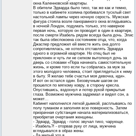
окна Каленновской квартиры.
В обители Эдварда было тихо, так же как и темно,
только в кабинете хозяина пробивался тусклый свет
настольной лампы через ночную серость. Мужская
фигура стояла возле панорамного окна вглядываясь
в ночной Лондон, подумать только, это наверное
первая ночь, которую он проводит в один в квартире,
после смерти Изабель рядом всегда была дочь. Элис
так была обеспокоена состоянием отца, что, когда
Джаспер предложил ей вместе жить она долго
сопротивлялась, не хотела отставлять Эдварда
одного в огромной квартире. Но отец был не
приклонен и чуть ли не силком вытолкнул дочь за
дверь со словами «Пора начинать самостоятельную
жизнь, и кроме того если ты собралась за муж за
этого молодого человека, стоит приглядеться к нему
в быту. Я желаю тебе счастья моя девочка, иди».
И вот он остался один. Беззвучным шагом он
прошелся по мягкому ковру, в сторону кресла.
Опустившись, вздохнул и потер рукой прикрытые
глаза. Возможно мужчина задремал и видел сон, а
может…
Кабинет наполнился легкой дымкой, расплываясь по
полу туманом и заполняя всю поверхность. Затем
призрачная субстанция начала материализоваться,
приобретая очертания женщины.
- Эдвард, Эдвард - голос звучал тихо, чарующе.
- Изабель?! - оторвав руку от лица, мужчина
вглядывался в образ жены.
- Да милый это я