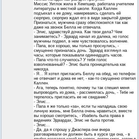
Миссис Уитлок жила в Хемпшир, работала учителем
литературы в местной школе. Когда Каллен
подъехал к ее дому, намереваясь сделать ей
сюрприз, сюрприз ждал его в виде закрытой двери.
Признаться, мужчина сразу обеспокоился так как
даже на звонок Белла не отвечала.
- Элис, здравствуй дочка. Как твои дела? Чем
занимаетесь? - Эдвард начал из далека, но голос
мужчины подвел, в нем чувствовалось волнение.
- Папа, все хорошо, мы только проснулись, -
смущенно призналась дочь. Эдвард взглянул на
часы, которые показывали одиннадцать часов.
- Папа что-то случилось? У тебя голос
взволнованный? - Элис была проницательна как
никогда.
- Я… Я хотел пригласить Беллу на обед, но телефон
не отвечает и дома ее нет, - как-то смущенно ответил
Каллен.
- Ага, теперь понятно, почему ты так спешил меня
выпроводить из дома, - рассмеялась дочь, - Тебе не
терпелось пригласить ее не свидание?
- Элис…
- Папа я же только «за», если ты наладишь свою
личную жизнь, мне Белла очень нравиться, вместе
вы хорошо смотритесь, - Изабель была права в
видениях Эдвардах, Элис не была против.
- Элис…
- Да, да я спрошу у Джаспера они вчера
разговаривали он должен быть в курсе где она, - в
трубке раздался какой-то шорох, потом смех, затем в