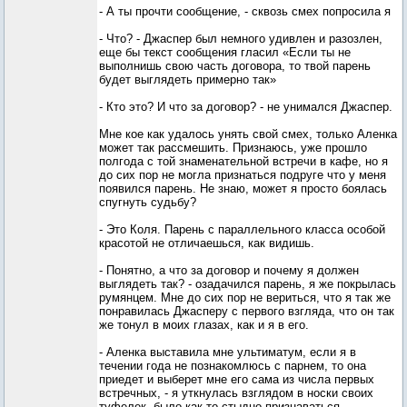
- А ты прочти сообщение, - сквозь смех попросила я
- Что? - Джаспер был немного удивлен и разозлен,
еще бы текст сообщения гласил «Если ты не
выполнишь свою часть договора, то твой парень
будет выглядеть примерно так»
- Кто это? И что за договор? - не унимался Джаспер.
Мне кое как удалось унять свой смех, только Аленка
может так рассмешить. Признаюсь, уже прошло
полгода с той знаменательной встречи в кафе, но я
до сих пор не могла признаться подруге что у меня
появился парень. Не знаю, может я просто боялась
спугнуть судьбу?
- Это Коля. Парень с параллельного класса особой
красотой не отличаешься, как видишь.
- Понятно, а что за договор и почему я должен
выглядеть так? - озадачился парень, я же покрылась
румянцем. Мне до сих пор не вериться, что я так же
понравилась Джасперу с первого взгляда, что он так
же тонул в моих глазах, как и я в его.
- Аленка выставила мне ультиматум, если я в
течении года не познакомлюсь с парнем, то она
приедет и выберет мне его сама из числа первых
встречных, - я уткнулась взглядом в носки своих
туфелек, было как-то стыдно признаваться.