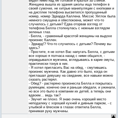
видел нимб над ее головой и крылья за спиной.
Женщина вышла из здания школы ища телефон в
своей сумочке, не хитрые манипуляции с кнопками и
на дисплее телефона высветился пропущенный
номер, номер Эдварда Каллена. Миссис Уитлок была
немного смущена и обеспокоена, может что-то
случилось с детьми? Едва оторвав взгляд от
телефона Белла столкнулась с нежным взглядом
зеленых глаз.
- Белла, - сраженный красотой женщины на выдохе
произнес Каллен.
- Эдвард!? Что-то случилось с детьми? Почему вы
здесь?
- Простите, я не хотел Вас напугать Белла, с детьми
все хорошо я полчаса назад с ними общался, -
оправдывался мужчина, вглядываясь в карие омуты,
практически тонув в них.
- Я хотел пригласить Вас на обед, - смутившись
произнес мужчина. Как давно это было, когда он
приглашал девушку на свидание, все навыки можно
сказать растерял.
- Обед? - растеряно произнесла Белла и покрылась
румянцем, конечно они и раньше обедали, и ужинали,
но все это было в компании их детей, а теперь они
вдвоем… ведь так?
- Звучит не плохо. Я знаю очень хорошей место
неподалеку с хорошей кухней и дивным парком, - с
улыбкой и блеском в глазах ответила Белла,
принимая руку мужчины.