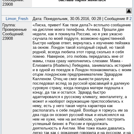
23908
Limon_Fresh
Дата: Понедельник, 30.05.2016, 00:28 | Сообщение #
2
Группа:
«Лиска, привет! Как твои дела?» всплыло сообщение
Проверенные
на дисплее моего телефона. Аленка. Прошли две
Сообщений:
недели, как я покинула Россию, но я уже ужасно
23908
скучала по моей подруге, возможно единственной.
Быстро набрав ответ, вернулась к изучению пейзажа
за окном. Лондон такой холодный серый, но такой
родной, всегда любила этот город сколько я себя
помню. Наверное, это любовь передалась мне от
мамы, глаза сразу наполнились слезами. Мама -
Елизавета (Изабель) Лебедева, занималась историей
и в одной из поездок в Лондон познакомилась с моим
отцом лондонским предпринимателем Эдвардом
Калленом. Отец не смог вынести разлуки, и
последовал вслед за русской красавицей в далекую
суровую страну, когда поездка матери подошла к
концу, да так и остался. Эдвард быстро
адаптировался к русскому климату, менталитету, а
может и наоборот окружающие приспособились к
нему, есть у него такая черта характера как
располагать к себе людей. Вообще я горжусь им за
два года он освоил русский язык и изъяснялся на
нем не хуже, чем на английском, сумел построить
успешный бизнес в России и продолжать
деятельность в Англии. Мне тоже языки давались
легко так как с рождения говорила и на русском, и на