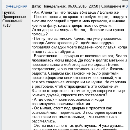
ღЧеширикღ
Дата: Понедельник, 06.06.2016, 20:58 | Сообщение #
8
Группа:
- Ай, Алена ты, что гвоздь вбиваешь? Больно же
Проверенные
- Прости, прости, но красота требует жертв, - подруга
Сообщений:
вносила последний штрих в мою прическу, а именно
7513
крепила фату, когда в дверь тихо постучали.
Из-за двери выглянула Белла, - Девочки вам нужна
помощь?
- Нет ну что вы миссис Кален, мы уже управились,
правда Алиса красавица? - щебетала подруга,
поправляя складки моего подвенечного платья, когда
я поднялась с табурета.
- Божественна… - прикрыв от восхищения рот, Белла
любовалась моим видом. Да после долгих метаний и
нерешительности мой отец все же сделал Белле
предложение, и она согласилась к нашей с Джасом
радости. Свадьбы как таковой не было родители
просто оформили свои отношения сославший, что
вся эта свадебная мишура им не нужна. Но от ужина
в ресторане, чтоб отпраздновать это событие им
было не отвертеться, а там их ждал сюрприз в лице
близких друзей, спросите кто постарался?
- А где отец? - поинтересовалась я когда
разомкнулись взаимные объятия.
- Ох милая, стоит под дверью и трясется как
осиновый лист, переживает. В последнее время он
стал таким сентиментальным, - мы вместе тихо
рассмеялись.
- Это ты все на него так действуешь. Я уже думала,
что никогда не увижу отца счастливым, спасибо