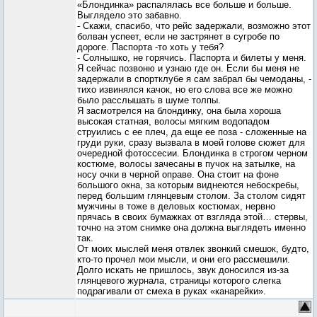
«Блондинка» распалялась все больше и больше.
Выглядело это забавно.
- Скажи, спасибо, что рейс задержали, возможно этот
болван успеет, если не застрянет в сугробе по
дороге. Паспорта -то хоть у тебя?
- Солнышко, не горячись. Паспорта и билеты у меня.
Я сейчас позвоню и узнаю где он. Если бы меня не
задержали в спортклубе я сам забрал бы чемоданы, -
тихо извинялся качок, но его слова все же можно
было расслышать в шуме толпы.
Я засмотрелся на блондинку, она была хороша
высокая статная, волосы мягким водопадом
струились с ее плеч, да еще ее поза - сложенные на
груди руки, сразу вызвала в моей голове сюжет для
очередной фотоссесии. Блондинка в строгом черном
костюме, волосы зачесаны в пучок на затылке, на
носу очки в черной оправе. Она стоит на фоне
большого окна, за которым виднеются небоскребы,
перед большим глянцевым столом. За столом сидят
мужчины в тоже в деловых костюмах, нервно
прячась в своих бумажках от взгляда этой… стервы,
точно на этом снимке она должна выглядеть именно
так.
От моих мыслей меня отвлек звонкий смешок, будто,
кто-то прочел мои мысли, и они его рассмешили.
Долго искать не пришлось, звук доносился из-за
глянцевого журнала, страницы которого слегка
подрагивали от смеха в руках «канарейки».