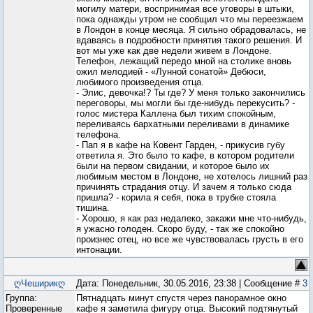
могилу матери, воспринимая все уговоры в штыки,
пока однажды утром не сообщил что мы переезжаем
в Лондон в конце месяца. Я сильно обрадовалась, не
вдаваясь в подробности принятия такого решения. И
вот мы уже как две недели живем в Лондоне.
Телефон, лежащий передо мной на столике вновь
ожил мелодией - «Лунной сонатой» Дебюси,
любимого произведения отца.
- Элис, девочка!? Ты где? У меня только закончились
переговоры, мы могли бы где-нибудь перекусить? -
голос мистера Каллена был тихим спокойным,
переливаясь бархатными переливами в динамике
телефона.
- Пап я в кафе на Ковент Гарден, - прикусив губу
ответила я. Это было то кафе, в котором родители
были на первом свидании, и которое было их
любимым местом в Лондоне, не хотелось лишний раз
причинять страдания отцу. И зачем я только сюда
пришла? - корила я себя, пока в трубке стояла
тишина.
- Хорошо, я как раз недалеко, закажи мне что-нибудь,
я ужасно голоден. Скоро буду, - так же спокойно
произнес отец, но все же чувствовалась грусть в его
интонации.
ღЧеширикღ
Дата: Понедельник, 30.05.2016, 23:38 | Сообщение #
3
Группа:
Пятнадцать минут спустя через панорамное окно
Проверенные
кафе я заметила фигуру отца. Высокий подтянутый