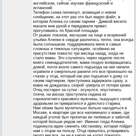
английском, сейчас изучаю французский и
испанский.
Телефон снова пиликнул, возвещая о новом
сообщении, на этот раз это был видео файл, в
котором Аленка со своим парнем - Димкой весело
махали мне рукой и передавали привет,
прогуливаясь по Красной площади.
От рыжих локонов, веснушек на лице и искренней
улыбки Аленки в сердце разлилось тепло, она всегда
была солнышком, поддерживала меня в самых
сложных и тяжелых ситуациях, особенно ее
присутствие помогло три месяца назад, когда не
стало мамы. Это случилось через неделю после
моего семнадцатилетия, мама поздно возвращалась
домой, почти возле самого подъезда на нее напали
ограбили и смертельно ранили это все произошло на
глазах у отца, который как раз подъехал к дому со
своим партнером, преступника задержали сразу, а
мама не дождалась скорой -умерла от потери крови.
Отец постарел за сутки - осунулся, опустились
плечи, на висках проступила седина из
сорокалетнего красивого мужчины, пышущего силой,
здоровьем он превратился в дряхлого старика.
Нам обоим было мучительно больно находиться в
Москве, в квартире где все напоминало о маме, где
каждый уголок был пропитан ее любовью и заботой,
которой больше рядом нет. Именно тогда Аленка
подкинула идею сменить обстановку, которая пойдет
нам с отцом на пользу. Отца пришлось уговаривать
около месяца, он ни в какую не хотел покидать