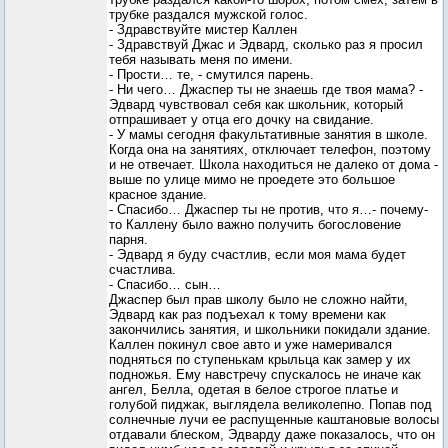
трубке раздался мужской голос.
- Здравствуйте мистер Каллен
- Здравствуй Джас и Эдвард, сколько раз я просил
тебя называть меня по имени.
- Прости… те, - смутился парень.
- Ни чего… Джаспер ты не знаешь где твоя мама? -
Эдвард чувствовал себя как школьник, который
отпрашивает у отца его дочку на свидание.
- У мамы сегодня факультативные занятия в школе.
Когда она на занятиях, отключает телефон, поэтому
и не отвечает. Школа находиться не далеко от дома -
выше по улице мимо не проедете это большое
красное здание.
- Спасибо… Джаспер ты не против, что я…- почему-
то Каллену было важно получить богословение
парня.
- Эдвард я буду счастлив, если моя мама будет
счастлива.
- Спасибо… сын…
Джаспер был прав школу было не сложно найти,
Эдвард как раз подъехал к тому времени как
закончились занятия, и школьники покидали здание.
Каллен покинул свое авто и уже намеривался
подняться по ступенькам крыльца как замер у их
подножья. Ему навстречу спускалось не иначе как
ангел, Белла, одетая в белое строгое платье и
голубой пиджак, выглядела великолепно. Попав под
солнечные лучи ее распущенные каштановые волосы
отдавали блеском, Эдварду даже показалось, что он