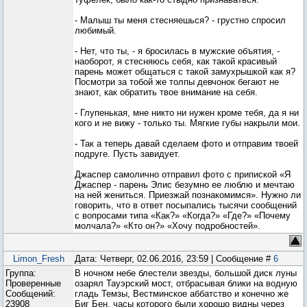
- Малыш ты меня стесняешься? - грустно спросил
любимый.
- Нет, что ты, - я бросилась в мужские объятия, -
наоборот, я стесняюсь себя, как такой красивый
парень может общаться с такой замухрышкой как я?
Посмотри за тобой же толпы девчонок бегают не
знают, как обратить твое внимание на себя.
- Глупенькая, мне никто ни нужен кроме тебя, да я ни
кого и не вижу - только ты. Мягкие губы накрыли мои.
- Так а теперь давай сделаем фото и отправим твоей
подруге. Пусть завидует.
Джаспер самолично отправил фото с припиской «Я
Джаспер - парень Элис безумно ее люблю и мечтаю
на ней жениться. Приезжай познакомимся». Нужно ли
говорить, что в ответ посыпались тысячи сообщений
с вопросами типа «Как?» «Когда?» «Где?» «Почему
молчала?» «Кто он?» «Хочу подробностей».
Limon_Fresh
Дата: Четверг, 02.06.2016, 23:59 | Сообщение #
6
Группа:
В ночном небе блестели звезды, большой диск луны
Проверенные
озарял Тауэрский мост, отбрасывая блики на водную
Сообщений:
гладь Темзы, Вестминское аббатство и конечно же
23908
Биг Бен, часы которого были хорошо видны через