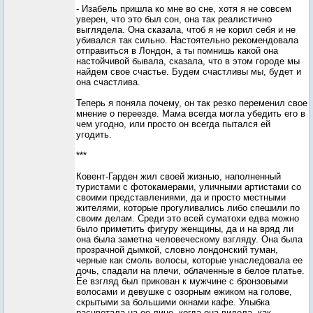
- Изабель пришла ко мне во сне, хотя я не совсем
уверен, что это был сон, она так реалистично
выглядела. Она сказала, чтоб я не корил себя и не
убивался так сильно. Настоятельно рекомендовала
отправиться в Лондон, а ты помнишь какой она
настойчивой бывала, сказала, что в этом городе мы
найдем свое счастье. Будем счастливы мы, будет и
она счастлива.
Теперь я поняла почему, он так резко переменил свое
мнение о переезде. Мама всегда могла убедить его в
чем угодно, или просто он всегда пытался ей
угодить.
***
Ковент-Гарден жил своей жизнью, наполненный
туристами с фотокамерами, уличными артистами со
своими представлениями, да и просто местными
жителями, которые прогуливались либо спешили по
своим делам. Среди это всей суматохи едва можно
было приметить фигуру женщины, да и на вряд ли
она была заметна человеческому взгляду. Она была
прозрачной дымкой, словно лондонский туман,
черные как смоль волосы, которые унаследовала ее
дочь, спадали на плечи, облаченные в белое платье.
Ее взгляд был прикован к мужчине с бронзовыми
волосами и девушке с озорным ежиком на голове,
скрытыми за большими окнами кафе. Улыбка
расцветала на ее лице, когда она видела, как