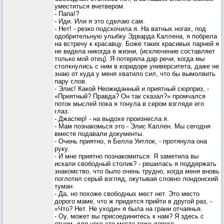
уместиться вчетвером.
- Папа!?
- Иди. Или я это сделаю сам.
- Нет! - резко подскочила я. На ватных ногах, под
одобрительную улыбку Эдварда Каллена, я побрела
на встречу к красавцу. Боже таких красивых парней я
не видела никогда в жизни, (исключение составляет
только мой отец). Я потеряла дар речи, когда мы
столкнулись с ним в коридоре университета, даже не
знаю от куда у меня хватило сил, что бы вымолвить
пару слов.
- Элис! Какой Неожиданный и приятный сюрприз, -
«Приятный? Правда? Он так сказал?» промчался
поток мыслей пока я тонула в сером взгляде его
глаз.
- Джаспер! - на выдохе произнесла я.
- Мам познакомься это - Элис Каллен. Мы сегодня
вместе подавали документы.
- Очень приятно, я Белла Уитлок, - протянула она
руку.
- И мне приятно познакомиться. Я заметила вы
искали свободный столик? - решилась я поддержать
знакомство, что было очень трудно, когда меня вновь
поглотил серый взгляд, окутывая словно лондонский
туман.
- Да, но похоже свободных мест нет. Это место
дорого маме, что ж придется прийти в другой раз, -
«Что? Нет. Не уходи» я была на грани отчаянья.
- Оу, может вы присоединитесь к нам? Я здесь с
отцом, для него это место тоже дорого.