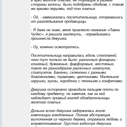
в ярко желтое платье, ее торчащие в разные
стороны волосы, были подобраны ободком, с таким
же яркими перьями, под тон платья.
- Ой, - замешкалась посетительница, оторвавшись
от разглядывания продавщицы.
- Я даже не знаю, меня привлекло название «Лавка
Чудес», я решила заглянуть, - оправдываясь
произнесла девушка.
- Оу, конечно осмотритесь.
Посетительница направилась вдоль стеллажей,
чего тут только не было: различные фонарики -
глиняный, бумажные, фарфоровые, жестяные,
такое же разнообразие различных шкатулок,
статуэток. Баночки, скляночки с разными
благовониями, травками, цветочками. Маленькие
игрушки, куклы, коробочки с печеньем и конфетами.
Девушка осторожно проводила пальцем почти по
каждому предмету, не замечая, как за ней
наблюдает лукавый взгляд обладательницы
желтого платья.
Дольше всего девушка задержалась возле
композиции влюбленные. Полная абстракция,
выточенная из черного дерева, отражала любовь и
взаимопонимание. Грустно вздохнув девушка