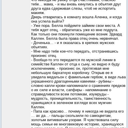
тебе… мама, - и мы вновь кинулись в объятия друг
друга едва сдерживая слезы, чтоб не испортить
макияж.
Дверь отварилась в комнату вошла Аленка, и когда
она успела выйти?
- Уже пора. Белла пойдемте займем свои места. А
тебя ждет отец, - обратилась уже ко мне подруга.
Как только они покинули помещение возник Эдвард
Каллен. Белла была права отец очень нервнячал.
- Доченька… - и я оказалась в крепких мужских
объятиях.
- Мне надо тебе кое-что передать, отстранившись
произнес отец.
- Вообще-то это передается по мужской линии в
семействе Каллен от отца к сыну, но видно я буду
исключением, - произнес он, протягивая мне
небольшую бархатную коробочку. Открыв ее я
увидела медальон с фамильным гербом, в виде льва
украшенного драгоценными камнями - рубины -
словно капли крови напоминали о сражениях предков
о их силе и власти, сапфиры - напоминание о
справедливости всем потомкам, изумруды -
мудрость, проницательность, таинственность
хранящаяся в зеленном взгляде всех мужчин
Каллен.
- Папа как красиво… почему я никогда не видела его
… ах да…- пальцы скользили по самоцветам,
золотым витиеватым узорам. Я чувствовала силу
мощь семьи ее многовековую историю, хранящуюся