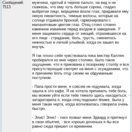
Сообщений:
мужчина, одетый в черное пальто, на вид и не
7513
скажешь, что ему чуть больше сорока, гладко
выбритое лицо, морщинки возле глаз, придавали ему
некую пикантность, темные волосы, которые на
солнце отдавали бронзой, гармонировали с
малахитовым цветом глаз. Отец стоял словно
каменное изваяние перед входом в заведение. У
меня защемило сердце от эмоций, отразившихся на
его лице - страдание, боль, грусть, сменилось
нежностью и легкой улыбкой, когда он зашел во
внутрь.
Я так плохо себя чувствовала пока мистер Каллен
пробирался ко мне через столики, было такое
ощущение, что я прикована к позорному столбу и все
присутствующие смотрят на меня с осуждением, что
я причиняю боль отцу своим не обдуманным
поступком.
- Папа прости меня, я совсем не подумала, когда
зашла в это кафе. Я не хотела причинить тебе боль,
мы можем уйти если тебе тяжело здесь находиться, -
затараторила я, когда отец подошел ближе, была у
меня такая черта, когда волновалась говорила очень
быстро.
- Элис! Элис! - тихо позвал меня Эдвард и притянул
в свои объятия, - все хорошо доченька я бы все
равно сюда пришел со временем.