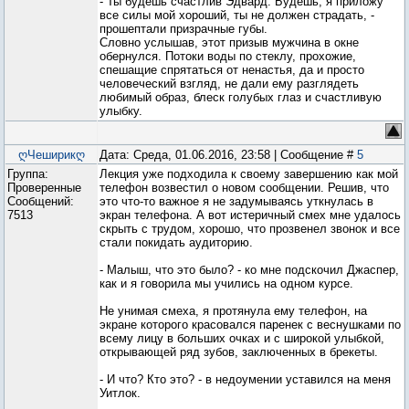
- Ты будешь счастлив Эдвард. Будешь, я приложу
все силы мой хороший, ты не должен страдать, -
прошептали призрачные губы.
Словно услышав, этот призыв мужчина в окне
обернулся. Потоки воды по стеклу, прохожие,
спешащие спрятаться от ненастья, да и просто
человеческий взгляд, не дали ему разглядеть
любимый образ, блеск голубых глаз и счастливую
улыбку.
ღЧеширикღ
Дата: Среда, 01.06.2016, 23:58 | Сообщение #
5
Группа:
Лекция уже подходила к своему завершению как мой
Проверенные
телефон возвестил о новом сообщении. Решив, что
Сообщений:
это что-то важное я не задумываясь уткнулась в
7513
экран телефона. А вот истеричный смех мне удалось
скрыть с трудом, хорошо, что прозвенел звонок и все
стали покидать аудиторию.
- Малыш, что это было? - ко мне подскочил Джаспер,
как и я говорила мы учились на одном курсе.
Не унимая смеха, я протянула ему телефон, на
экране которого красовался паренек с веснушками по
всему лицу в больших очках и с широкой улыбкой,
открывающей ряд зубов, заключенных в брекеты.
- И что? Кто это? - в недоумении уставился на меня
Уитлок.