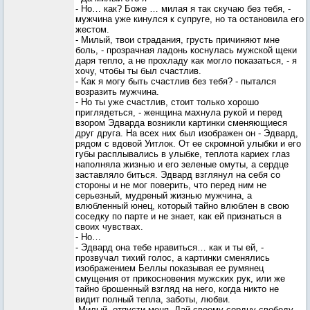
- Но… как? Боже … милая я так скучаю без тебя, -
мужчина уже кинулся к супруге, но та остановила его
жестом.
- Милый, твои страдания, грусть причиняют мне
боль, - прозрачная ладонь коснулась мужской щеки
даря тепло, а не прохладу как могло показаться, - я
хочу, чтобы ты был счастлив.
- Как я могу быть счастлив без тебя? - пытался
возразить мужчина.
- Но ты уже счастлив, стоит только хорошо
приглядеться, - женщина махнула рукой и перед
взором Эдварда возникли картинки сменяющиеся
друг друга. На всех них был изображен он - Эдвард,
рядом с вдовой Уитлок. От ее скромной улыбки и его
губы расплывались в улыбке, теплота кариех глаз
наполняла жизнью и его зеленые омуты, а сердце
заставляло биться. Эдвард взглянул на себя со
стороны и не мог поверить, что перед ним не
серьезный, мудреный жизнью мужчина, а
влюбленный юнец, который тайно влюблен в свою
соседку по парте и не знает, как ей признаться в
своих чувствах.
- Но…
- Эдвард она тебе нравиться… как и ты ей, -
прозвучал тихий голос, а картинки сменялись
изображением Беллы показывая ее румянец
смущения от прикосновения мужских рук, или же
тайно брошенный взгляд на него, когда никто не
видит полный тепла, заботы, любви.
-Милый, отпусти меня. Дай своему сердцу свободу.