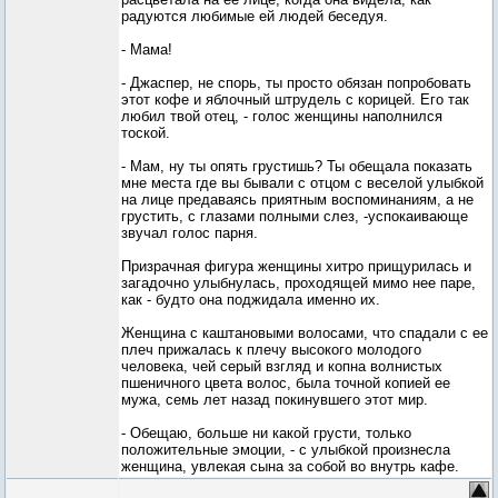
радуются любимые ей людей беседуя.
- Мама!
- Джаспер, не спорь, ты просто обязан попробовать
этот кофе и яблочный штрудель с корицей. Его так
любил твой отец, - голос женщины наполнился
тоской.
- Мам, ну ты опять грустишь? Ты обещала показать
мне места где вы бывали с отцом с веселой улыбкой
на лице предаваясь приятным воспоминаниям, а не
грустить, с глазами полными слез, -успокаивающе
звучал голос парня.
Призрачная фигура женщины хитро прищурилась и
загадочно улыбнулась, проходящей мимо нее паре,
как - будто она поджидала именно их.
Женщина с каштановыми волосами, что спадали с ее
плеч прижалась к плечу высокого молодого
человека, чей серый взгляд и копна волнистых
пшеничного цвета волос, была точной копией ее
мужа, семь лет назад покинувшего этот мир.
- Обещаю, больше ни какой грусти, только
положительные эмоции, - с улыбкой произнесла
женщина, увлекая сына за собой во внутрь кафе.