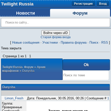
Twilight Russia
Регистрация
Вход
Новости
Форум
Войти через uID
Старая форма входа
[
Новые сообщения
·
Участники
·
Правила форума
·
Поиск
·
RSS
]
Тема закрыта
Страница
1
из
1
1
»
Twilight Russia. Форум
Архив
»
марафонов
Dunysha
Dunysha
Limon_Fresh
Дата: Понедельник, 30.05.2016, 00:26 | Сообщение #
1
Группа:
Проверенные
Сообщений:
Заставь парня жениться