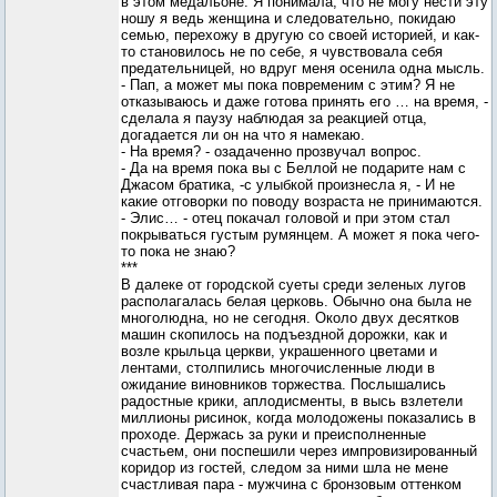
в этом медальоне. Я понимала, что не могу нести эту
ношу я ведь женщина и следовательно, покидаю
семью, перехожу в другую со своей историей, и как-
то становилось не по себе, я чувствовала себя
предательницей, но вдруг меня осенила одна мысль.
- Пап, а может мы пока повременим с этим? Я не
отказываюсь и даже готова принять его … на время, -
сделала я паузу наблюдая за реакцией отца,
догадается ли он на что я намекаю.
- На время? - озадаченно прозвучал вопрос.
- Да на время пока вы с Беллой не подарите нам с
Джасом братика, -с улыбкой произнесла я, - И не
какие отговорки по поводу возраста не принимаются.
- Элис… - отец покачал головой и при этом стал
покрываться густым румянцем. А может я пока чего-
то пока не знаю?
***
В далеке от городской суеты среди зеленых лугов
располагалась белая церковь. Обычно она была не
многолюдна, но не сегодня. Около двух десятков
машин скопилось на подъездной дорожки, как и
возле крыльца церкви, украшенного цветами и
лентами, столпились многочисленные люди в
ожидание виновников торжества. Послышались
радостные крики, аплодисменты, в высь взлетели
миллионы рисинок, когда молодожены показались в
проходе. Держась за руки и преисполненные
счастьем, они поспешили через импровизированный
коридор из гостей, следом за ними шла не мене
счастливая пара - мужчина с бронзовым оттенком