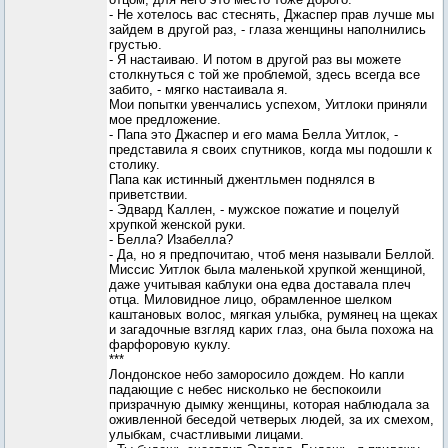
- Не хотелось вас стеснять, Джаспер прав лучше мы
зайдем в другой раз, - глаза женщины наполнились
грустью.
- Я настаиваю. И потом в другой раз вы можете
столкнуться с той же проблемой, здесь всегда все
забито, - мягко настаивала я.
Мои попытки увенчались успехом, Уитлоки приняли
мое предложение.
- Папа это Джаспер и его мама Белла Уитлок, -
представила я своих спутников, когда мы подошли к
столику.
Папа как истинный джентльмен поднялся в
приветствии.
- Эдвард Каллен, - мужское пожатие и поцелуй
хрупкой женской руки.
- Белла? Изабелла?
- Да, но я предпочитаю, чтоб меня называли Беллой.
Миссис Уитлок была маленькой хрупкой женщиной,
даже учитывая каблуки она едва доставала плеч
отца. Миловидное лицо, обрамленное шелком
каштановых волос, мягкая улыбка, румянец на щеках
и загадочные взгляд карих глаз, она была похожа на
фарфоровую куклу.
***
Лондонское небо заморосило дождем. Но капли
падающие с небес нисколько не беспокоили
призрачную дымку женщины, которая наблюдала за
оживленной беседой четверых людей, за их смехом,
улыбкам, счастливыми лицами.