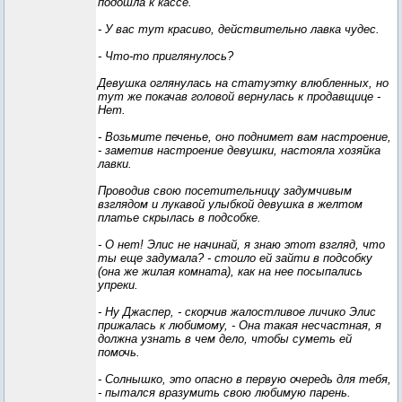
подошла к кассе.
- У вас тут красиво, действительно лавка чудес.
- Что-то приглянулось?
Девушка оглянулась на статуэтку влюбленных, но
тут же покачав головой вернулась к продавщице -
Нет.
- Возьмите печенье, оно поднимет вам настроение,
- заметив настроение девушки, настояла хозяйка
лавки.
Проводив свою посетительницу задумчивым
взглядом и лукавой улыбкой девушка в желтом
платье скрылась в подсобке.
- О нет! Элис не начинай, я знаю этот взгляд, что
ты еще задумала? - стоило ей зайти в подсобку
(она же жилая комната), как на нее посыпались
упреки.
- Ну Джаспер, - скорчив жалостливое личико Элис
прижалась к любимому, - Она такая несчастная, я
должна узнать в чем дело, чтобы суметь ей
помочь.
- Солнышко, это опасно в первую очередь для тебя,
- пытался вразумить свою любимую парень.