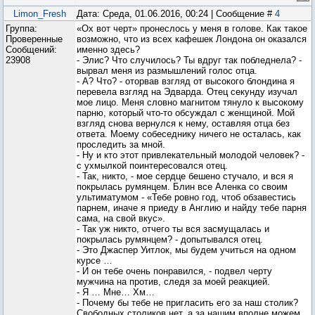
Limon_Fresh
Дата: Среда, 01.06.2016, 00:24 | Сообщение #
4
Группа:
«Ох вот черт» пронеслось у меня в голове. Как такое
Проверенные
возможно, что из всех кафешек Лондона он оказался
Сообщений:
именно здесь?
23908
- Элис? Что случилось? Ты вдруг так побледнела? -
вырвал меня из размышлений голос отца.
- А? Что? - оторвав взгляд от высокого блондина я
перевела взгляд на Эдварда. Отец секунду изучал
мое лицо. Меня словно магнитом тянуло к высокому
парню, который что-то обсуждал с женщиной. Мой
взгляд снова вернулся к нему, оставляя отца без
ответа. Моему собеседнику ничего не осталась, как
проследить за мной.
- Ну и кто этот привлекательный молодой человек? -
с ухмылкой поинтересовался отец.
- Так, никто, - мое сердце бешено стучало, и вся я
покрылась румянцем. Блин все Аленка со своим
ультиматумом - «Тебе ровно год, чтоб обзавестись
парнем, иначе я приеду в Англию и найду тебе парня
сама, на свой вкус».
- Так уж никто, отчего ты вся засмущалась и
покрылась румянцем? - допытывался отец.
- Это Джаспер Уитлок, мы будем учиться на одном
курсе …
- И он тебе очень понравился, - подвел черту
мужчина на против, следя за моей реакцией.
- Я … Мне… Хм…
- Почему бы тебе не пригласить его за наш столик?
Свободных столиков нет, а за нашим вполне можем