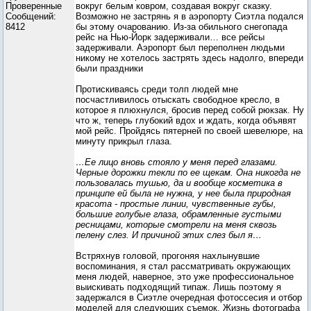
Проверенные
вокруг белым ковром, создавая вокруг сказку.
Сообщений:
Возможно не застрянь я в аэропорту Сиэтла подался
8412
бы этому очарованию. Из-за обильного снегопада
рейс на Нью-Йорк задерживали… все рейсы
задерживали. Аэропорт был переполнен людьми
никому не хотелось застрять здесь надолго, впереди
были праздники
Протискиваясь среди толп людей мне
посчастливилось отыскать свободное кресло, в
которое я плюхнулся, бросив перед собой рюкзак. Ну
что ж, теперь глубокий вдох и ждать, когда объявят
мой рейс. Пройдясь пятерней по своей шевелюре, на
минуту прикрыл глаза.
…Ее лицо вновь стояло у меня перед глазами.
Черные дорожки текли по ее щекам. Она никогда не
пользовалась тушью, да и вообще косметика в
принципе ей была не нужна, у нее была природная
красота - простые линии, чувственные губы,
большие голубые глаза, обрамленные густыми
ресницами, которые смотрели на меня сквозь
пелену слез. И причиной этих слез был я…
Встряхнув головой, прогоняя нахлынувшие
воспоминания, я стал рассматривать окружающих
меня людей, наверное, это уже профессиональное
выискивать подходящий типаж. Лишь поэтому я
задержался в Сиэтле очередная фотоссесия и отбор
моделей для следующих съемок. Жизнь фотографа