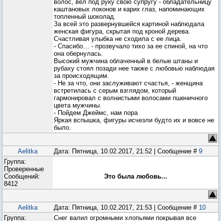
волос, вел под руку свою супругу - обладательницу
каштановых локонов и карих глаз, напоминающих
топленный шоколад.
За всей это развернувшейся картиной наблюдала
женская фигура, скрытая под кроной дерева.
Счастливая улыбка не сходила с ее лица.
- Спасибо… - прозвучало тихо за ее спиной, на что
она обернулась.
Высокий мужчина облаченный в белые штаны и
рубаху стоял позади нее также с любовью наблюдая
за происходящим.
- Не за что, они заслуживают счастья, - женщина
встретилась с серым взглядом, который
гармонировал с волнистыми волосами пшеничного
цвета мужчины.
- Пойдем Джеймс, нам пора
Яркая вспышка, фигуры исчезли будто их и вовсе не
было.
Aelitka
Дата: Пятница, 10.02.2017, 21:52 | Сообщение #
9
Группа:
Проверенные
Сообщений:
Это была любовь...
8412
Aelitka
Дата: Пятница, 10.02.2017, 21:53 | Сообщение #
10
Группа:
Снег валил огромными хлопьями покрывая все