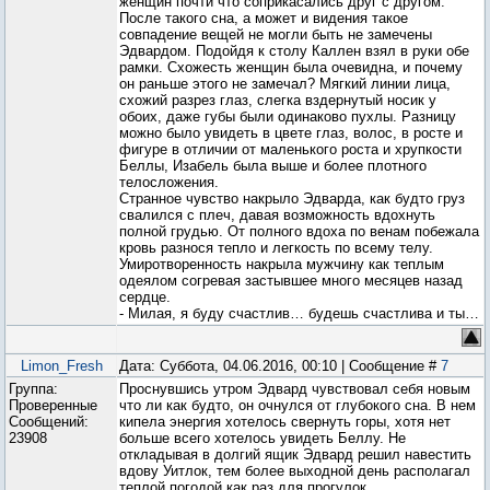
женщин почти что соприкасались друг с другом.
После такого сна, а может и видения такое
совпадение вещей не могли быть не замечены
Эдвардом. Подойдя к столу Каллен взял в руки обе
рамки. Схожесть женщин была очевидна, и почему
он раньше этого не замечал? Мягкий линии лица,
схожий разрез глаз, слегка вздернутый носик у
обоих, даже губы были одинаково пухлы. Разницу
можно было увидеть в цвете глаз, волос, в росте и
фигуре в отличии от маленького роста и хрупкости
Беллы, Изабель была выше и более плотного
телосложения.
Странное чувство накрыло Эдварда, как будто груз
свалился с плеч, давая возможность вдохнуть
полной грудью. От полного вдоха по венам побежала
кровь разнося тепло и легкость по всему телу.
Умиротворенность накрыла мужчину как теплым
одеялом согревая застывшее много месяцев назад
сердце.
- Милая, я буду счастлив… будешь счастлива и ты…
Limon_Fresh
Дата: Суббота, 04.06.2016, 00:10 | Сообщение #
7
Группа:
Проснувшись утром Эдвард чувствовал себя новым
Проверенные
что ли как будто, он очнулся от глубокого сна. В нем
Сообщений:
кипела энергия хотелось свернуть горы, хотя нет
23908
больше всего хотелось увидеть Беллу. Не
откладывая в долгий ящик Эдвард решил навестить
вдову Уитлок, тем более выходной день располагал
теплой погодой как раз для прогулок.