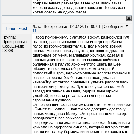
подразумевает разъезды и мне нравилась такая
кочевая жизнь до не давнего времени. Теперь же я
хотел осесть на одном месте.
Дата: Воскресенье, 12.02.2017, 00:01 | Сообщение #
Limon_Fresh
11
Группа:
Народ по-прежнему суетился вокруг, разносился гул
Проверенные
голосов, разносившиеся песни иногда перебивал
Сообщений:
голос из громкоговорителя. В поле моего зрения
23908
попала миниатюрная девушка, которая сидела по
диагонале от меня. Маленькая хрупкая, одетая в
черные джинсы в сапожки на высоких каблуках,
облаченная в пальто ярко желтого цвета на шее
обернут в несколько оборотов желто-черный
полосатый шарф, черно-смоляные волосы торчали в
разные стороны. Уж больно она походила на
канарейку, от такого сравнения улыбка расползлась
на моем лице, девушка будто почувствовала мой
взгляд взглянула на меня, одарив лучезарной
улыбкой, вновь спряталась за глянцевыми
страницами журнала.
От созерцания «канарейки» меня отвлек женский крик
«Эммет ты болван!.. как ты мог доверить доставку
наших чемоданов Майку! Этот растяпа вечно везде
опаздывает и все забывает!»
Посреди зала ожидания стаяла высокая блондинка и
кричала на здорового амбала, который понуро стоял,
наклонив голову бормоча извинения, в то время как