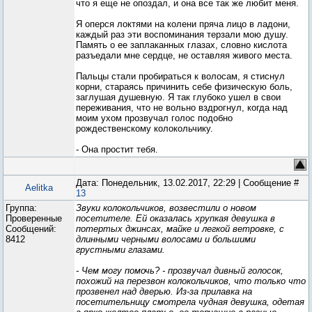
что я еще не опоздал, и она все так же любит меня.
Я оперся локтями на колени пряча лицо в ладони,
каждый раз эти воспоминания терзали мою душу.
Память о ее заплаканных глазах, словно кислота
разъедали мне сердце, не оставляя живого места.
Пальцы стали пробираться к волосам, я стиснул
корни, стараясь причинить себе физическую боль,
заглушая душевную. Я так глубоко ушел в свои
переживания, что не вольно вздрогнул, когда над
моим ухом прозвучал голос подобно
рождественскому колокольчику.
- Она простит тебя.
Дата: Понедельник, 13.02.2017, 22:29 | Сообщение #
Aelitka
13
Группа:
Звуки колокольчиков, возвестили о новом
Проверенные
посетителе. Ей оказалась хрупкая девушка в
Сообщений:
потертых джинсах, майке и легкой ветровке, с
8412
длинными черными волосами и большими
грустными глазами.
- Чем могу помочь? - прозвучал дивный голосок,
похожий на перезвон колокольчиков, что только что
прозвенел над дверью. Из-за прилавка на
посетительницу смотрела чудная девушка, одетая