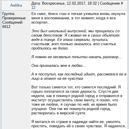
Дата: Воскресенье, 12.02.2017, 18:32 | Сообщение #
Aelitka
12
Группа:
Ее смех, блеск глаз и легкая ухмылка вновь окунула
Проверенные
меня в воспоминания, в тот момент, когда я все
Сообщений:
испортил...
8412
Это был школьный выпускной, мы прощались со
своим детством. Я сжимал ее в своих объятиях
ведя в танце. Ее глаза сверкали, лучились
счастьем, вот только оказалось это счастье
продлилось не долго.
Я помню ее несмелые попытки начать разговор…
Она призналась мне в любви…
А я поступил, как последний идиот, рассмеялся ее в
лицо в ответ на ее чувства
Вот только смеется тот, кто смеется последний. Я
горько поплатился за свою дерзость. Спустя две
недели, как я покинул родной город и отправился в
институт осуществлять свою мечту, я понял, что
тоже ее люблю, я скучаю по ней, но время было
упущено. Она так же покинула родной город,
растворилась в мирской суете.
Я мотался по стране в надежде найти ее, умолять
простить, поведать ей о своих чувствах. Я надеялся,