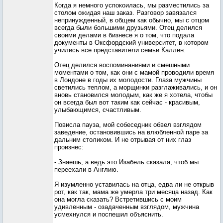
Когда я немного успокоилась, мы разместились за
столом ожидая наш заказ. Разговор завязался
непринужденный, в общем как обычно, мы с отцом
всегда были большими друзьями. Отец делился
своими делами в бизнесе я о том, что подала
документы в Оксфордский университет, в котором
учились все представители семьи Каллен.
Отец делился воспоминаниями и смешными
моментами о том, как они с мамой проводили время
в Лондоне в годы их молодости. Глаза мужчины
светились теплом, а морщинки разглаживались, и он
вновь становился молодым, как же я хотела, чтобы
он всегда был вот таким как сейчас - красивым,
улыбающимся, счастливым.
Повисла пауза, мой собеседник обвел взглядом
заведение, остановившись на влюбленной паре за
дальним столиком. И не отрывая от них глаз
произнес:
- Знаешь, а ведь это Изабель сказала, чтоб мы
переехали в Англию.
Я изумленно уставилась на отца, едва ли не открыв
рот, как так, мама же умерла три месяца назад. Как
она могла сказать? Встретившись с моим
удивленным - озадаченным взглядом, мужчина
усмехнулся и поспешил объяснить.