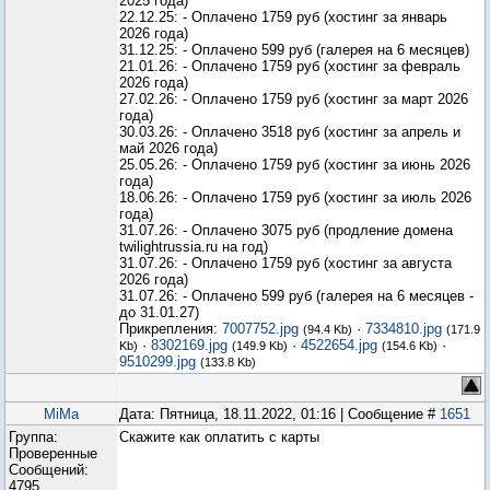
2025 года)
22.12.25: - Оплачено 1759 руб (хостинг за январь
2026 года)
31.12.25: - Оплачено 599 руб (галерея на 6 месяцев)
21.01.26: - Оплачено 1759 руб (хостинг за февраль
2026 года)
27.02.26: - Оплачено 1759 руб (хостинг за март 2026
года)
30.03.26: - Оплачено 3518 руб (хостинг за апрель и
май 2026 года)
25.05.26: - Оплачено 1759 руб (хостинг за июнь 2026
года)
18.06.26: - Оплачено 1759 руб (хостинг за июль 2026
года)
31.07.26: - Оплачено 3075 руб (продление домена
twilightrussia.ru на год)
31.07.26: - Оплачено 1759 руб (хостинг за августа
2026 года)
31.07.26: - Оплачено 599 руб (галерея на 6 месяцев -
до 31.01.27)
Прикрепления:
7007752.jpg
·
7334810.jpg
(94.4 Kb)
(171.9
·
8302169.jpg
·
4522654.jpg
·
Kb)
(149.9 Kb)
(154.6 Kb)
9510299.jpg
(133.8 Kb)
MiMa
Дата: Пятница, 18.11.2022, 01:16 | Сообщение #
1651
Группа:
Скажите как оплатить с карты
Проверенные
Сообщений:
4795