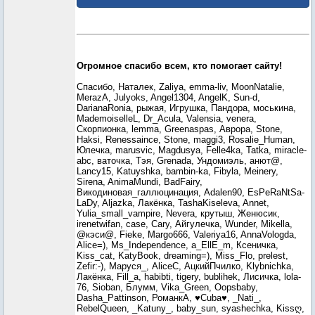
Огромное спасибо всем, кто помогает сайту!
Спасибо, Наталек, Zaliya, emma-liv, MoonNatalie,
MerazA, Julyoks, Angel1304, AngelK, Sun-d,
DarianaRonia, рыжая, Игрушка, Пандора, моськина,
MademoiselleL, Dr_Acula, Valensia, venera,
Скорпионка, lemma, Greenaspas, Аврора, Stone,
Haksi, Renessaince, Stone, maggi3, Rosalie_Human,
Юлечка, marusvic, Magdusya, Felle4ka, Tatka, miracle-
abc, ваточка, Тэя, Grenada, Ундомиэль, анют@,
Lancy15, Katuyshka, bambin-ka, Fibyla, Meinery,
Sirena, AnimaMundi, BadFairy,
Викодиновая_галлюцинация, Adalen90, EsPeRaNtSa-
LaDy, Aljazka, Лакёнка, TashaKiseleva, Annet,
Yulia_small_vampire, Nevera, крутыш, Женюсик,
irenetwifan, case, Cary, Айгулечка, Wunder, Mikella,
@кэси@, Fieke, Margo666, Valeriya16, AnnaVologda,
Alice=), Ms_Independence, a_EllE_m, Ксеничка,
Kiss_cat, KatyBook, dreaming=), Miss_Flo, prelest,
Zefir:-), Маруся_, AliceC, АцкийПчилко, Klybnichka,
Лакёнка, Fill_a, habibti, tigery, bublihek, Лисичка, lola-
76, Sioban, Блумм, Vika_Green, Oopsbaby,
Dasha_Pattinson, РоманкА, ♥Cuba♥, _Nati_,
RebelQueen, _Katuny_, baby_sun, syashechka, Kissღ,