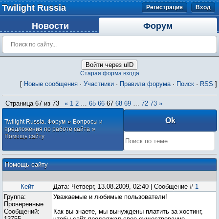
Twilight Russia
Регистрация
Вход
Новости
Форум
Войти через uID
Старая форма входа
[
Новые сообщения
·
Участники
·
Правила форума
·
Поиск
·
RSS
]
Страница
67
из
73
«
1
2
…
65
66
67
68
69
…
72
73
»
»
Twilight Russia. Форум
Вопросы и
»
предложения по работе сайта
Помощь сайту
Помощь сайту
Кейт
Дата: Четверг, 13.08.2009, 02:40 | Сообщение #
1
Группа:
Уважаемые и любимые пользователи!
Проверенные
Сообщений:
Как вы знаете, мы вынуждены платить за хостинг,
13755
чтобы сайт продолжал свое существование.