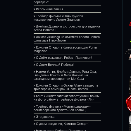
порядке?"
Вспоминая Канны
Трейлер фильма «Пять фунтов
искупления» с Люком Эвансом
Джейми Дорнан в фотосессии для издания
Arena Homme +
Дакота Джонсон на съёмках своего нового
фильма в Нью-Йорке
Кристен Стюарт в фотосессии для Porter
Magazine
С Днём рождения, Роберт Паттинсон!
С Днем Великой Победы!
Наоми Уоттс, Джейми Дорнан, Рита Ора,
Гвендолин Кристи и Лили Джеймс на
ежегодном мероприятии Met Gala
Кристен Стюарт и Оскар Айзек сыграют в
триллере о вампирах «Плоть богов»
Кейт Уинслет запечатлевает ужасы войны
на фотоплёнку в трейлере фильма «Ли»
Трейлер фильма «Моргни дважды» -
режиссёрского дебюта Зои Кравиц
Это девочка!
С днем рождения, Кристен Стюарт!
Новые фото Роберта Паттинсона