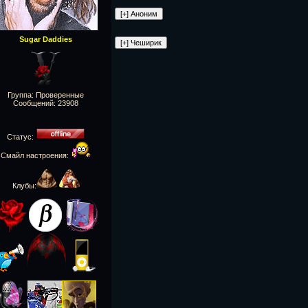
Sugar Daddies
Группа: Проверенные
Сообщений:
23908
Статус:
Смайл настроения:
Клубы: