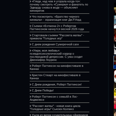
«Гляди, над чем я угорала когда-то»:
почему смотреть «Сумерки» и фанатеть по
Эдварду снова в моде — объясняет
кинокритик
Что посмотреть: «Братство черного
кинжала» - экранизация книг Дж.Р.Уорд
Съемки «Бэтмена-2» с Робертом
Паттинсоном начнутся весной 2026 года
Стартовали съемки "Рассвета жатвы" -
приквела "Голодных игр"
С днем рождения Сумеречной саги
«Умри, моя любовь»:
псевдопсихологический хоррор о
послеродовой депрессии. С ума сходит
Дженнифер Лоуренс
Роберт Паттинсон на кинофестивале в
Каннах
Кристен Стюарт на кинофестивале в
Каннах
С Днем рождения, Роберт Паттинсон!
С Днем Победы!
Роберт Паттинсон с семьёй в Лос-
Анджелесе
"Рассвет жатвы" - новая книга цикла
"Голодные игры" Сьюзен Коллинз
Ушла из жизни создательница «Дневников