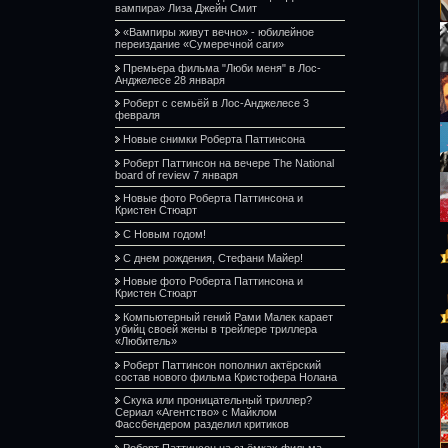
вампира» Лиза Джейн Смит
«Вампиры живут вечно» - юбилейное
переиздание «Сумеречной саги»
Премьера фильма "Люби меня" в Лос-
Анджелесе 28 января
Роберт с семьёй в Лос-Анджелесе 3
февраля
Новые снимки Роберта Паттинсона
Роберт Паттинсон на вечере The National
board of review 7 января
Новые фото Роберта Паттинсона и
Кристен Стюарт
С Новым годом!
С днем рождения, Стефани Майер!
Новые фото Роберта Паттинсона и
Кристен Стюарт
Компьютерный гений Рами Малек карает
убийц своей жены в трейлере триллера
«Любитель»
Роберт Паттинсон пополнил актёрский
состав нового фильма Кристофера Нолана
Скука или проницательный триллер?
Сериал «Агентство» с Майклом
Фассбендером разделил критиков
Роберт Паттинсон на съёмках фильма