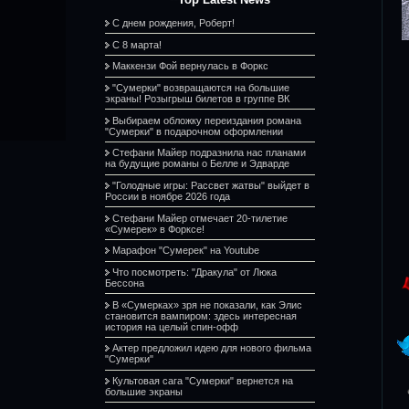
С днем рождения, Роберт!
С 8 марта!
Маккензи Фой вернулась в Форкс
"Сумерки" возвращаются на большие
экраны! Розыгрыш билетов в группе ВК
Выбираем обложку переиздания романа
"Сумерки" в подарочном оформлении
Стефани Майер подразнила нас планами
на будущие романы о Белле и Эдварде
"Голодные игры: Рассвет жатвы" выйдет в
России в ноябре 2026 года
Стефани Майер отмечает 20-тилетие
«Сумерек» в Форксе!
Марафон "Сумерек" на Youtube
Что посмотреть: "Дракула" от Люка
Бессона
В «Сумерках» зря не показали, как Элис
становится вампиром: здесь интересная
история на целый спин-офф
Актер предложил идею для нового фильма
"Сумерки"
Культовая сага "Сумерки" вернется на
большие экраны