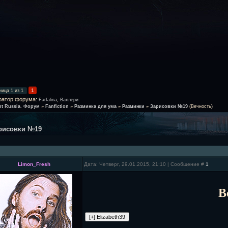
1
ница
1
из
1
ратор форума:
,
Farfalina
Валлери
ht Russia. Форум
»
Fanfiction
»
Разминка для ума
»
Разминки
»
Зарисовки №19
(Вечность)
рисовки №19
Limon_Fresh
Дата: Четверг, 29.01.2015, 21:10 | Сообщение #
1
В