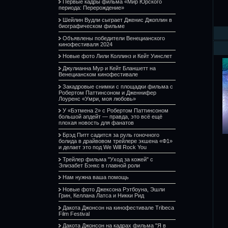
Первые кадры фильма «Мир Юрского
периода: Перерождение»
Шейлин Вудли сыграет Дженис Джоплин в
биографическом фильме
Объявлены победители Венецианского
кинофестиваля 2024
Новые фото Лили Коллинз и Кейт Уинслет
Джулианна Мур и Кейт Бланшетт на
Венецианском кинофестивале
Закадровые снимки с площадки фильма с
Робертом Паттинсоном и Дженнифер
Лоуренс «Умри, моя любовь»
У «Бэтмена 2» с Робертом Паттинсоном
большой апдейт — правда, это всё ещё
плохая новость для фанатов
Брэд Питт садится за руль гоночного
болида в драйвовом трейлере экшена «Ф1»
и делает это под We Will Rock You
Трейлер фильма "Уход за кожей" с
Элизабет Бэнкс в главной роли
Нам нужна ваша помощь
Новые фото Джексона Рэтбоуна, Эшли
Грин, Келлана Латса и Никки Рид
Дакота Джонсон на кинофестивале Tribeca
Film Festival
Дакота Джонсон на кадрах фильма "Я в