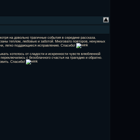
мотря на довольно трагичные события в середине рассказа.
изаны теплом, любовью и заботой. Многовато повторов, ненужных
зни, легко поддающиеся исправлению. Спасибо!
лыкать хотелось от сладости и искренности чувств влюбленной
 переключились с безоблачного счастья на трагедию и обратно.
товить. Спасибо!