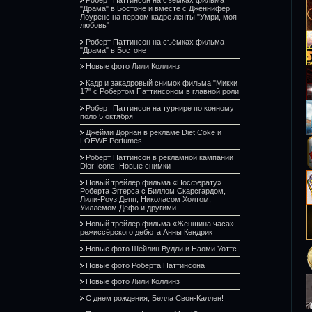
"Драма" в Бостоне и вместе с Дженнифер
Лоуренс на первом кадре ленты "Умри, моя
любовь"
Роберт Паттинсон на съёмках фильма
"Драма" в Бостоне
Новые фото Лили Коллинз
Кадр и закадровый снимок фильма "Микки
17" с Робертом Паттинсоном в главной роли
Роберт Паттинсон на турнире по конному
поло 5 октября
Джейми Дорнан в рекламе Diet Coke и
LOEWE Perfumes
Роберт Паттинсон в рекламной кампании
Dior Icons. Новые снимки
Новый трейлер фильма «Носферату»
Роберта Эггерса с Биллом Скарсгардом,
Лили-Роуз Депп, Николасом Холтом,
Уиллемом Дефо и другими
Новый трейлер фильма «Женщина часа»,
режиссёрского дебюта Анны Кендрик
Новые фото Шейлин Вудли и Наоми Уоттс
Новые фото Роберта Паттинсона
Новые фото Лили Коллинз
С днем рождения, Белла Свон-Каллен!