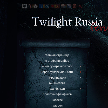
главная страница
о стефани майер
книги сумеречной саги
герои сумеречной саги
экранизации
библиотека
фанфикшн
поисковик фанфиков
новости
галерея