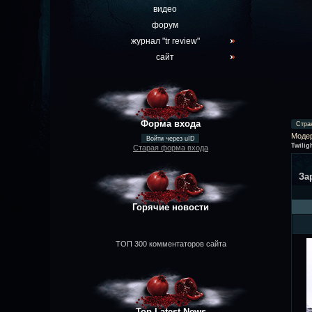
видео
форум
журнал "tr review"
сайт
Форма входа
Стра
Моде
Войти через uID
Twilig
Старая форма входа
За
Горячие новости
ТОП 300 комментаторов сайта
Top Latest News