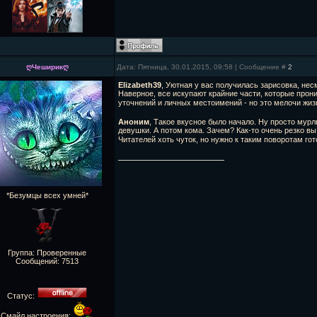
ღЧеширикღ
Дата: Пятница, 30.01.2015, 09:58 | Сообщение #
2
Elizabeth39
, Уютная у вас получилась зарисовка, нес
Наверное, все искупают крайние части, которые прон
уточнений и личных местоимений - но это мелочи жи
Аноним
, Такое вкусное было начало. Ну просто мур
девушки. А потом кома. Зачем? Как-то очень резко вы
Читателей хоть чуток, но нужно к таким поворотам го
*Безумцы всех умней*
Группа: Проверенные
Сообщений:
7513
Статус:
Смайл настроения: