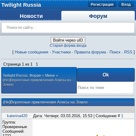
Twilight Russia
Регистрация
Вход
Новости
Форум
Войти через uID
Старая форма входа
[
Новые сообщения
·
Участники
·
Правила форума
·
Поиск
·
RSS
]
Страница
1
из
1
1
»
»
Twilight Russia. Форум
Мини
(Не)Вероятные приключения Алисы на
Земле
(Не)Вероятные приключения Алисы на Земле
katerina420
Дата: Четверг, 03.03.2016, 15:53 | Сообщение #
1
Группа:
Проверенные
Сообщений:
1722