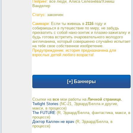
Пейринг:
все люди, Алиса Селезнёва/Хэмиш
Ванделер
Статус:
закончен
Саммари:
Если ты живешь в
2116
году и
собираешься в путешествие по миру, не забудь
прихватить с собой нано-зонтик и плазмо-зажигалку и
будь готова встретить очаровательного молодого
англичанина, который совершенно случайно испытает
на тебе свое собственное изобретение.
Предупреждение: история предназначена для
взрослых детей любого возраста!
Ссылки на
все
мои работы на
Личной странице
.
Twilight Stories
(NC-21, Эдвард/Белла и другие,
макси, в процессе)
The FUTURE
(R, Эдвард/Белла, фантастика, макси, в
процессе)
Доктор Каллен не врач
(R, Эдвард/Белла, в
процессе)