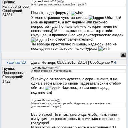
Группа:
Цитата
katerina420
(
)
и история не показалась наивной и глупой :)
FanfictionGroup
Сообщений:
Привет, рада форуму!
34361
У меня странное чувство юмора
Обычный
мне не нравится, а вот черный или какой-то
непростой - да! Но наивной мне история точно не
показалась)) Мне показалось, что автор стебет
будущее, и прошлое (нас как доисторических людей
) - и стебет замечательно!
Ты вообще преотлично пишешь, надеюсь, это не
последняя твоя история на конкурсах
katerina420
Дата: Четверг, 03.03.2016, 23:14 | Сообщение #
4
Группа:
Цитата
Валлери
(
)
У меня странное чувство юмора
Проверенные
Сообщений:
Я кайфую от твоего чувства юмора - значит, я не
1722
одна в этом мире со своим издевательским стёбом
обитаю
Надеюсь, к нам еще народ
подтянется)
Цитата
Валлери
(
)
Мне показалось, что автор стебет будущее, и прошлое (нас как
доисторических людей )
Было такое! Но я так, слегонца, чтобы нам, ныне
живущим, не расхотелось стремиться в светлое и
грядущее!
И при этом не опротивело жить в настоящем! :D