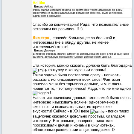
Aelitka
:
Цитата
Aelitka
очень милая история) милота во время прочтения атаковала по всем
фронтам)))) и за познавательные вставочки спасибо, было интересно.
Удачи вам в конкурсе!
Спасибо за комментарий! Рада, что познавательные
вставочки понравились!!! :)
Диметра
, спасибо большущее за большой и
интересный (не в обиду другим, не менее
интересным) отзыв!
Цитата
Диметра
В первую очередь поклон автору за использование всех слов И еще ниже
за столь детальную проработку многих исторических данных.
Эта история, можно сказать, должна быть благодарна
конкурсу и конкурсным словам!
Такая задача была поставлена сразу - написать
рассказ с использованием всех слов! Фантазия
понесла меня без тормозов дальше, и мне очень
нравится то, что получилось! Рада, что не мне одной
!
Насчет исторических данных - мне самой было очень
интересно изыскивать всякие, одновременно и
смешные, и познавательные, исторические
вкусности! Сейчас - в XXI веке
- поиск таких
зацепочек оказался довольно простым, благодаря
интернету. Вот раньше, наверное, писатели
просиживали днями и ночами в библиотеках,
обложенные различными энциклопедиями :D