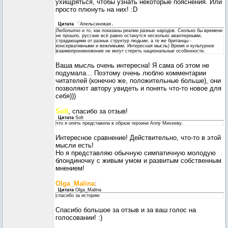
ухищряться, чтобы узнать некоторые пояснения. Или
просто плюнуть на них! :D
Цитата
「Апельсиновая」
Любопытно и то, как показаны реалии разных народов. Сколько бы времени
не прошло, русские всё равно останутся несколько авантюрными,
страдающими от разных структур людьми, а те же британцы -
консервативными и вежливыми. Интересная мысль) Время и культурное
взаимопроникновение не могут стереть национальные особенности.
Ваша мысль очень интересна! Я сама об этом не
подумала... Поэтому очень люблю комментарии
читателей (конечно же, положительные больше), они
позволяют автору увидеть и понять что-то новое для
себя)))
Solt
, спасибо за отзыв!
Цитата
Solt
что я опять представила в образе героини Аллу Михееву.
Интересное сравнение! Действительно, что-то в этой
мысли есть!
Но я представляю обычную симпатичную молодую
блондиночку с живым умом и развитым собственным
мнением!
Olga_Malina
:
Цитата
Olga_Malina
спасибо за историю
Спасибо большое за отзыв и за ваш голос на
голосовании! :)