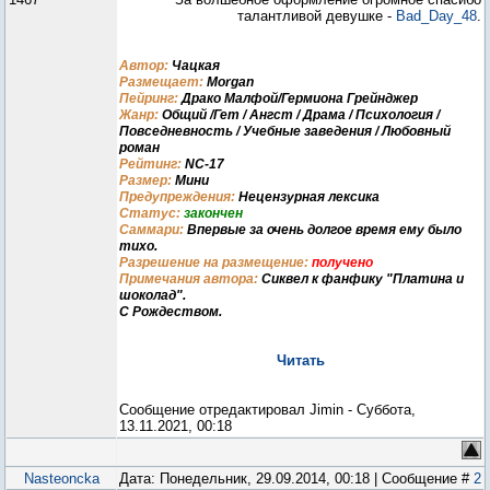
талантливой девушке -
Bad_Day_48
.
Автор:
Чацкая
Размещает:
Morgan
Пейринг:
Драко Малфой/Гермиона Грейнджер
Жанр:
Общий /Гет / Ангст / Драма / Психология /
Повседневность / Учебные заведения / Любовный
роман
Рейтинг:
NC-17
Размер:
Мини
Предупреждения:
Нецензурная лексика
Статус:
закончен
Саммари:
Впервые за очень долгое время ему было
тихо.
Разрешение на размещение:
получено
Примечания автора:
Сиквел к фанфику "Платина и
шоколад".
С Рождеством.
Читать
Сообщение отредактировал
Jimin
-
Суббота,
13.11.2021, 00:18
Nasteoncka
Дата: Понедельник, 29.09.2014, 00:18 | Сообщение #
2