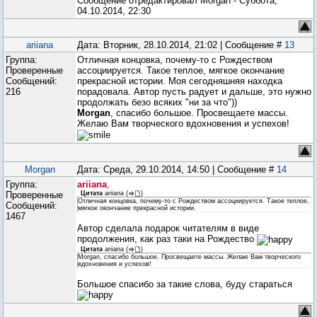
Сообщение отредактировал
Morgan
-
Суббота,
04.10.2014, 22:30
ariiana
Дата: Вторник, 28.10.2014, 21:02 | Сообщение #
13
Группа:
Отличная концовка, почему-то с Рождеством
Проверенные
ассоциируется. Такое теплое, мягкое окончание
Сообщений:
прекрасной истории. Моя сегодняшняя находка
216
порадовала. Автор пусть радует и дальше, это нужно
продолжать безо всяких "ни за что"))
Morgan
, спасибо большое. Просвещаете массы.
Желаю Вам творческого вдохновения и успехов!
Morgan
Дата: Среда, 29.10.2014, 14:50 | Сообщение #
14
Группа:
ariiana
,
Проверенные
Цитата
ariiana
(
)
Отличная концовка, почему-то с Рождеством ассоциируется. Такое теплое,
Сообщений:
мягкое окончание прекрасной истории.
1467
Автор сделала подарок читателям в виде
продолжения, как раз таки на Рождество
Цитата
ariiana
(
)
Morgan, спасибо большое. Просвещаете массы. Желаю Вам творческого
вдохновения и успехов!
Большое спасибо за такие слова, буду стараться