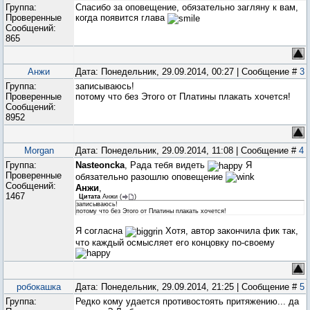
Группа:
Спасибо за оповещение, обязательно загляну к вам,
Проверенные
когда появится глава
Сообщений:
865
Анжи
Дата: Понедельник, 29.09.2014, 00:27 | Сообщение #
3
Группа:
записываюсь!
Проверенные
потому что без Этого от Платины плакать хочется!
Сообщений:
8952
Morgan
Дата: Понедельник, 29.09.2014, 11:08 | Сообщение #
4
Группа:
Nasteoncka
, Рада тебя видеть
Я
Проверенные
обязательно разошлю оповещение
Сообщений:
Анжи
,
1467
Цитата
Анжи
(
)
записываюсь!
потому что без Этого от Платины плакать хочется!
Я согласна
Хотя, автор закончила фик так,
что каждый осмысляет его концовку по-своему
робокашка
Дата: Понедельник, 29.09.2014, 21:25 | Сообщение #
5
Группа:
Редко кому удается противостоять притяжению... да