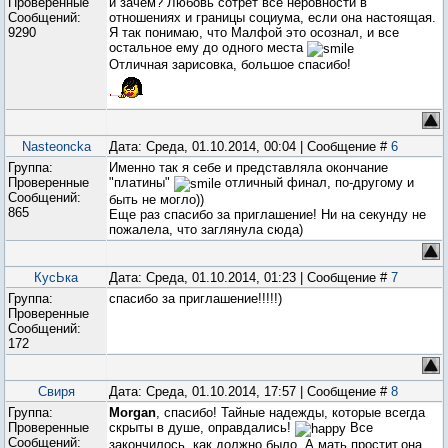
Проверенные
и зачем? Любовь сотрет все неровности в
Сообщений:
отношениях и границы социума, если она настоящая.
9290
Я так понимаю, что Малфой это осознал, и все
остальное ему до одного места
Отличная зарисовка, большое спасибо!
Nasteoncka
Дата: Среда, 01.10.2014, 00:04 | Сообщение #
6
Группа:
Именно так я себе и представляла окончание
Проверенные
"платины"
отличный финал, по-другому и
Сообщений:
быть не могло))
865
Еще раз спасибо за приглашение! Ни на секунду не
пожалела, что заглянула сюда)
КусЬка
Дата: Среда, 01.10.2014, 01:23 | Сообщение #
7
Группа:
спасибо за приглашение!!!!!)
Проверенные
Сообщений:
172
Свиря
Дата: Среда, 01.10.2014, 17:57 | Сообщение #
8
Группа:
Morgan
, спасибо! Тайные надежды, которые всегда
Проверенные
скрыты в душе, оправдались!
Все
Сообщений:
закончилось, как должно было. А мать простит,она