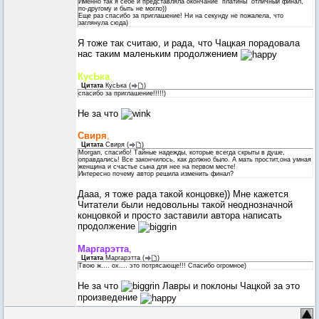
Именно так я себе и представляла окончание "платины" отличный финал,
по-другому и быть не могло))
Еще раз спасибо за приглашение! Ни на секунду не пожалела, что
заглянула сюда)
Я тоже так считаю, и рада, что Чацкая порадовала
нас таким маленьким продолжением
КусЬка
,
Цитата
КусЬка
(
)
спасибо за приглашение!!!!!)
Не за что
Свиря
,
Цитата
Свиря
(
)
Morgan, спасибо! Тайные надежды, которые всегда скрыты в душе,
оправдались! Все закончилось, как должно было. А мать простит,она умная
женщина и счастье сына для нее на первом месте!
Интересно почему автор решила изменить финал?
Дааа, я тоже рада такой концовке)) Мне кажется
Читатели были недовольны такой неоднозначной
концовкой и просто заставили автора написать
продолжение
Маргарэтта
,
Цитата
Маргарэтта
(
)
Твою ж.... ох.... это потрясающе!!! Спасибо огромное)
Не за что
Лавры и поклоны Чацкой за это
произведение