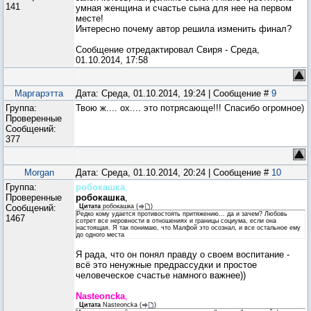
141
умная женщина и счастье сына для нее на первом
месте!
Интересно почему автор решила изменить финал?
Сообщение отредактировал
Свиря
-
Среда,
01.10.2014, 17:58
Маргарэтта
Дата: Среда, 01.10.2014, 19:24 | Сообщение #
9
Группа:
Твою ж.... ох.... это потрясающе!!! Спасибо огромное)
Проверенные
Сообщений:
377
Morgan
Дата: Среда, 01.10.2014, 20:24 | Сообщение #
10
Группа:
робокашка
,
Проверенные
робокашка
,
Сообщений:
Цитата
робокашка
(
)
Редко кому удается противостоять притяжению... да и зачем? Любовь
1467
сотрет все неровности в отношениях и границы социума, если она
настоящая. Я так понимаю, что Малфой это осознал, и все остальное ему
до одного места
Я рада, что он понял правду о своем воспитание -
всё это ненужные предрассудки и простое
человеческое счастье намного важнее))
Nasteoncka
,
Цитата
Nasteoncka
(
)