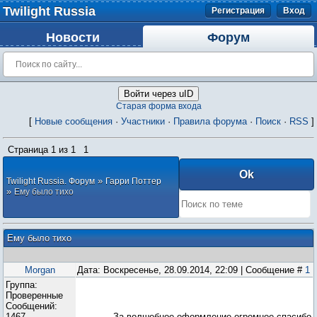
Twilight Russia
Регистрация
Вход
Новости
Форум
Войти через uID
Старая форма входа
[
Новые сообщения
·
Участники
·
Правила форума
·
Поиск
·
RSS
]
Страница
1
из
1
1
»
Twilight Russia. Форум
Гарри Поттер
»
Ему было тихо
Ему было тихо
Morgan
Дата: Воскресенье, 28.09.2014, 22:09 | Сообщение #
1
Группа:
Проверенные
Сообщений:
1467
За волшебное оформление огромное спасибо