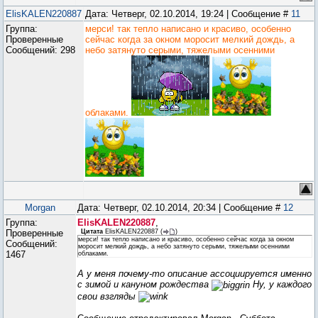
ElisKALEN220887
Дата: Четверг, 02.10.2014, 19:24 | Сообщение #
11
Группа:
мерси! так тепло написано и красиво, особенно
Проверенные
сейчас когда за окном моросит мелкий дождь, а
Сообщений:
298
небо затянуто серыми, тяжелыми осенними
облаками.
Morgan
Дата: Четверг, 02.10.2014, 20:34 | Сообщение #
12
Группа:
ElisKALEN220887
,
Проверенные
Цитата
ElisKALEN220887
(
)
мерси! так тепло написано и красиво, особенно сейчас когда за окном
Сообщений:
моросит мелкий дождь, а небо затянуто серыми, тяжелыми осенними
1467
облаками.
А у меня почему-то описание ассоциируется именно
с зимой и кануном рождества
Ну, у каждого
свои взгляды