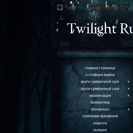
главная страница
о стефани майер
книги сумеречной саги
герои сумеречной саги
экранизации
библиотека
фанфикшн
поисковик фанфиков
новости
галерея