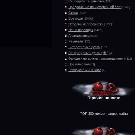
Свободное творчество
[4794]
Продолжение по Сумеречной саге
[1266]
Стихи
[2409]
Все люди
[15405]
Отдельные персонажи
[1455]
Наши переводы
[14628]
Альтернатива
[9244]
Рецензии
[155]
Литературные дуэли
[103]
Литературные дуэли (НЦ)
[4]
Фанфики по другим произведениям
[4324]
Правописание
[3]
Реклама в мини-чате
[2]
Горячие новости
ТОП 300 комментаторов сайта