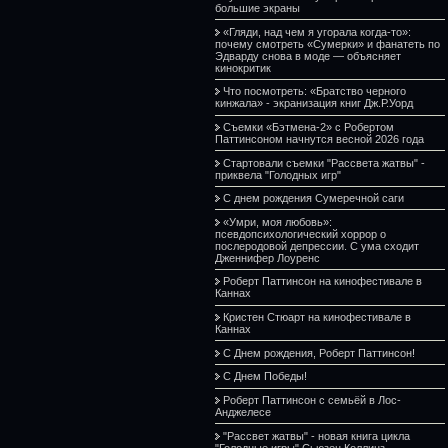
большие экраны
«Гляди, над чем я угорала когда-то»:
почему смотреть «Сумерки» и фанатеть по
Эдварду снова в моде — объясняет
кинокритик
Что посмотреть: «Братство черного
кинжала» - экранизация книг Дж.Р.Уорд
Съемки «Бэтмена-2» с Робертом
Паттинсоном начнутся весной 2026 года
Стартовали съемки "Рассвета жатвы" -
приквела "Голодных игр"
С днем рождения Сумеречной саги
«Умри, моя любовь»:
псевдопсихологический хоррор о
послеродовой депрессии. С ума сходит
Дженнифер Лоуренс
Роберт Паттинсон на кинофестивале в
Каннах
Кристен Стюарт на кинофестивале в
Каннах
С Днем рождения, Роберт Паттинсон!
С Днем Победы!
Роберт Паттинсон с семьёй в Лос-
Анджелесе
"Рассвет жатвы" - новая книга цикла
"Голодные игры" Сьюзен Коллинз