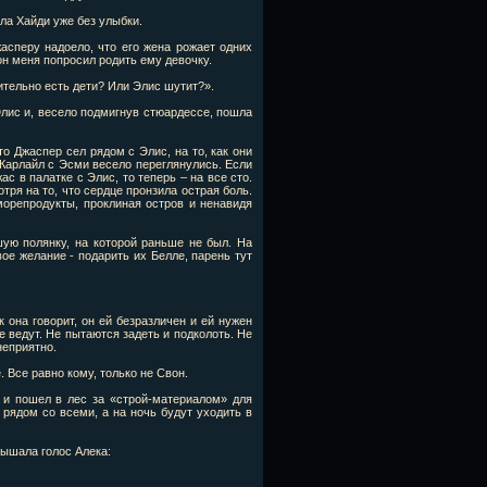
ла Хайди уже без улыбки.
асперу надоело, что его жена рожает одних
 он меня попросил родить ему девочку.
вительно есть дети? Или Элис шутит?».
Элис и, весело подмигнув стюардессе, пошла
то Джаспер сел рядом с Элис, на то, как они
Карлайл с Эсми весело переглянулись. Если
с в палатке с Элис, то теперь – на все сто.
тря на то, что сердце пронзила острая боль.
орепродукты, проклиная остров и ненавидя
ую полянку, на которой раньше не был. На
ое желание - подарить их Белле, парень тут
 она говорит, он ей безразличен и ей нужен
е ведут. Не пытаются задеть и подколоть. Не
неприятно.
 Все равно кому, только не Свон.
 и пошел в лес за «строй-материалом» для
 рядом со всеми, а на ночь будут уходить в
лышала голос Алека: