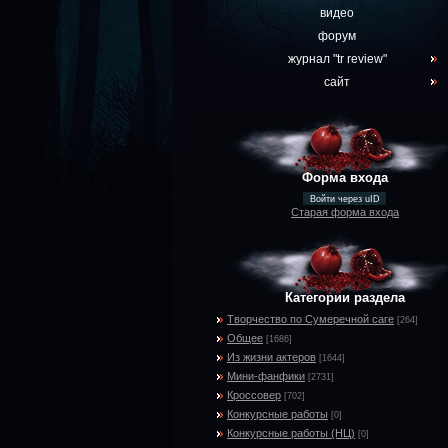
видео
форум
журнал "tr review"
сайт
Форма входа
Войти через uID
Старая форма входа
Категории раздела
Творчество по Сумеречной саге
[264]
Общее
[1686]
Из жизни актеров
[1644]
Мини-фанфики
[2731]
Кроссовер
[702]
Конкурсные работы
[0]
Конкурсные работы (НЦ)
[0]