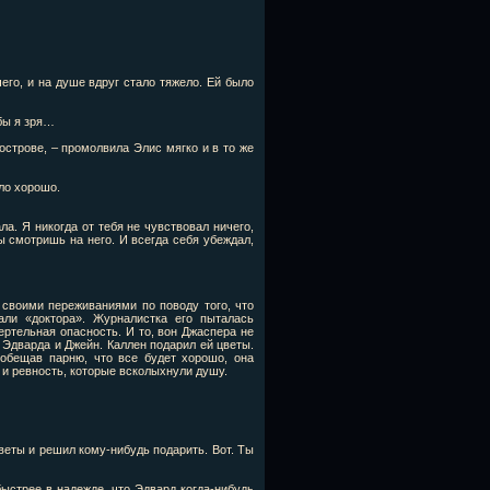
его, и на душе вдруг стало тяжело. Ей было
обы я зря…
 острове, – промолвила Элис мягко и в то же
ыло хорошо.
ла. Я никогда от тебя не чувствовал ничего,
ы смотришь на него. И всегда себя убеждал,
своими переживаниями по поводу того, что
али «доктора». Журналистка его пыталась
ертельная опасность. И то, вон Джаспера не
 Эдварда и Джейн. Каллен подарил ей цветы.
ообещав парню, что все будет хорошо, она
 и ревность, которые всколыхнули душу.
цветы и решил кому-нибудь подарить. Вот. Ты
ыстрее в надежде, что Эдвард когда-нибудь