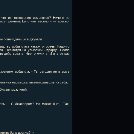
 что их отношения изменятся? Ничего не
ось прежним. Ей с ним весело и интересно.
 он пошел дальше в джунгли.
радству добавилась какая-то горечь. Надолго
тва. Несмотря на улыбочки Эдварда, Белла
то действовать. Что-то мутить. И в этот раз
езрением добавила: - Ты сегодня не в доме
тельная насмешка, вывели девушку из себя.
любимым мужчиной.
ать. – С Джаспером? Не может быть! Так.
чинять боль другим?..»