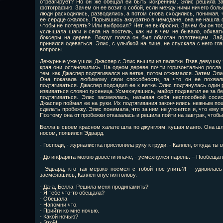
отреагирует? Но он же обещал ей быть искренним. Элис решила за
фотографию. Зачем он ее возит с собой, если между ними ничего боль
люди расходились, разводились, а потом снова сходились, понимая, ч
ее сердце сжалось. Порывшись аккуратно в чемодане, она не нашла ф
чтобы не потерять? Или выбросил? Нет, не выбросил. Зачем бы он тог
услышала шаги и села на постель, как ни в чем не бывало, обхват
боксеры на дереве. Вокруг пояса он был обмотан полотенцем. Зай
принялся одеваться. Элис, с улыбкой на лице, не спускала с него гл
вопросы.
Дежурные уже ушли. Джаспер с Элис вышли из палатки. Взяв девушку з
края они остановились. На одном дереве почти горизонтально росла 
тем, как Джаспер подтягивался на ветке, потом отжимался. Затем Эли
Она показала любимому свои способности, за что он ее похвал
подтягиваться. Джаспер подсадил ее к ветке. Элис подтянулась один р
извиваться словно гусеница. Усмехнувшись, майор подхватил ее за бе
подтягиваться. Элис засмеялась, называя себя неспособной соси
Джаспер поймал ее на руки. Их подтягивания закончились нежным по
сделать пробежку. Элис понимала, что за ним не угонится и, что ему 
Поэтому она от пробежки отказалась и решила пойти на завтрак, чтобы
Белла в своем красном халате шла по джунглям, кушая манго. Она шла
носом, появился Эдвард.
- Господи, - журналистка прислонила руку к груди, - Каллен, откуда ты
- До инфаркта можно довести иначе, - усмехнулся парень. – Пообещать
- Эдвард, кто так мерзко посмел с тобой поступить?! – удивилас
засмеявшись, Каллен опустил голову.
- Да-а, Белла. Решила меня продинамить?
- Я тебе что-то обещала?
- Обещала.
- Напомни что.
- Прийти ко мне ночью.
- Какой ночью?
- Этой!