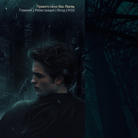
Приветствую Вас
Гость
Главная
|
Регистрация
|
Вход
|
RSS