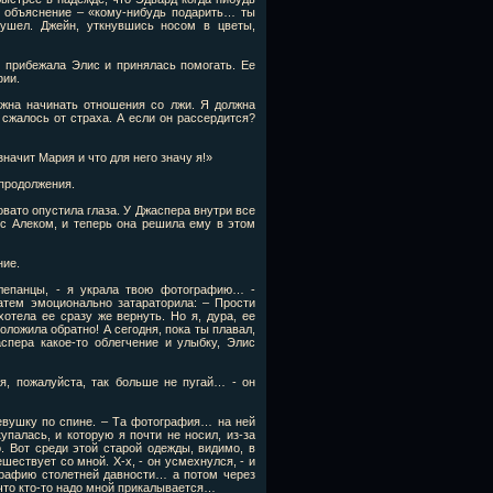
е объяснение – «кому-нибудь подарить… ты
 ушел. Джейн, уткнувшись носом в цветы,
у прибежала Элис и принялась помогать. Ее
фии.
лжна начинать отношения со лжи. Я должна
 сжалось от страха. А если он рассердится?
значит Мария и что для него значу я!»
 продолжения.
овато опустила глаза. У Джаспера внутри все
 с Алеком, и теперь она решила ему в этом
ние.
лепанцы, - я украла твою фотографию… -
атем эмоционально затараторила: – Прости
отела ее сразу же вернуть. Но я, дура, ее
оложила обратно! А сегодня, пока ты плавал,
спера какое-то облегчение и улыбку, Элис
ня, пожалуйста, так больше не пугай… - он
евушку по спине. – Та фотография… на ней
палась, и которую я почти не носил, из-за
о. Вот среди этой старой одежды, видимо, в
шествует со мной. Х-х, - он усмехнулся, - и
графию столетней давности… а потом через
 что кто-то надо мной прикалывается…