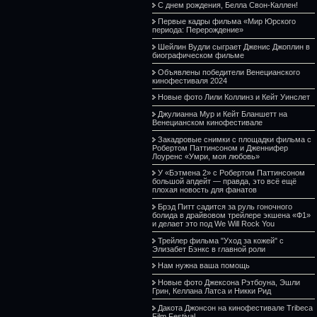
С днем рождения, Белла Свон-Каллен!
Первые кадры фильма «Мир Юрского
периода: Перерождение»
Шейлин Вудли сыграет Дженис Джоплин в
биографическом фильме
Объявлены победители Венецианского
кинофестиваля 2024
Новые фото Лили Коллинз и Кейт Уинслет
Джулианна Мур и Кейт Бланшетт на
Венецианском кинофестивале
Закадровые снимки с площадки фильма с
Робертом Паттинсоном и Дженнифер
Лоуренс «Умри, моя любовь»
У «Бэтмена 2» с Робертом Паттинсоном
большой апдейт — правда, это всё ещё
плохая новость для фанатов
Брэд Питт садится за руль гоночного
болида в драйвовом трейлере экшена «Ф1»
и делает это под We Will Rock You
Трейлер фильма "Уход за кожей" с
Элизабет Бэнкс в главной роли
Нам нужна ваша помощь
Новые фото Джексона Рэтбоуна, Эшли
Грин, Келлана Латса и Никки Рид
Дакота Джонсон на кинофестивале Tribeca
Film Festival