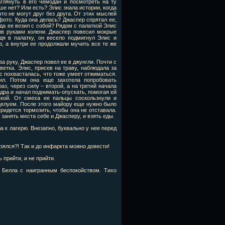
глянуть в его чемодан и посмотреть на ту
ше нет? Или есть? Элис знала истории, когда
то не могут друг без друга. От этих мыслей
ото. Куда она делась? Джаспер спрятал ее,
да ее возил с собой? Рядом с палаткой Элис
ив руками колени. Джаспер повесил мокрые
дя в палатку, он весело подмигнул Элис и
аз, а внутри ее продолжали мучить все те же
а руку, Джаспер повел ее в джунгли. Почти с
ветка. Элис, присев на траву, наблюдала за
с похвасталась, что тоже умеет отжиматься.
ил. Потом она еще захотела попробовать
аз, через силу – второй, а на третий начала
дра и начал поднимать-опускать, помогая ей
ской. От смеха ее пальцы соскользнули и
целуем. После этого майору еще нужно было
придется тормозить, чтобы она не отставала.
 занять места себе и Джасперу, и взять еды.
 к лагерю. Внезапно, буквально у нее перед
 взялся?! Так и до инфаркта можно довести!
 прийти, и не прийти.
ь Белла с наигранным беспокойством. Тихо