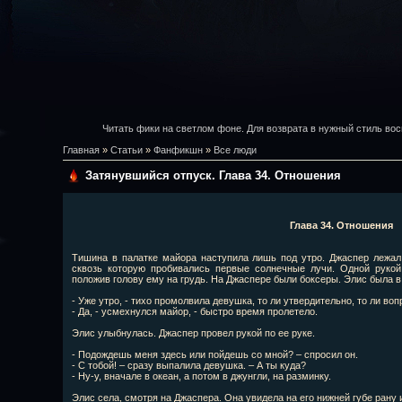
Читать фики на светлом фоне. Для возврата в нужный стиль вос
Главная
»
Статьи
»
Фанфикшн
»
Все люди
Затянувшийся отпуск. Глава 34. Отношения
Глава 34. Отношения
Тишина в палатке майора наступила лишь под утро. Джаспер лежал
сквозь которую пробивались первые солнечные лучи. Одной рукой
положив голову ему на грудь. На Джаспере были боксеры. Элис была в
- Уже утро, - тихо промолвила девушка, то ли утвердительно, то ли во
- Да, - усмехнулся майор, - быстро время пролетело.
Элис улыбнулась. Джаспер провел рукой по ее руке.
- Подождешь меня здесь или пойдешь со мной? – спросил он.
- С тобой! – сразу выпалила девушка. – А ты куда?
- Ну-у, вначале в океан, а потом в джунгли, на разминку.
Элис села, смотря на Джаспера. Она увидела на его нижней губе рану 