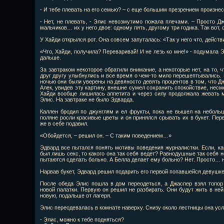
- И тебе плевать на его семью? – с еще большим презрением произнес
- Нет, не плевать, - Элис невозмутимо пожала плечами. – Просто Дж
мальчиков… их у него двое: одному пять, другому три годика. Так вот,
У Хайди открылся рот. Она совсем запуталась: «Так у него что, дейст
«Что, Хайди, получила? Переваривай! И не лезь ко мне!» - подумала 
дальше.
За завтраком некоторое обратили внимание, а некоторые нет, на то, ч
друг другу улыбнулись и все время о чем-то мило перешептывались. 
ночью они были уверены на девяносто девять процентов в том, что Джа
Алек, увидев эту картину, внешне сумел сохранить спокойствие, несмо
Хайди вообще лишилась аппетита и через силу продолжала жевать м
Элис. На завтраке не было Эдварда.
Каллен бродил по джунглям и ел фрукты, пока не вышел на небольш
поляне росли красивые цветы и он принялся срывать их в букет. Перв
же в себе подавил.
«Обойдется, – решил он. – С таким поведением…»
Эдвард все пытался понять мотивы поведения журналистки. Если, как
был лишь секс, то какого она так себя ведет? Равнодушные так себя н
пытаются сделать больно. А Белла делает ему больно? Нет. Просто… 
Нарвав букет, Эдвард решил подарить его первой попавшейся девушке.
После обеда Элис пошла в дом переодеться, а Джаспер взял топор
новой палатки. Первую он решил не разбирать. Они будут жить в ней
новую, подальше от лагеря.
Элис переодевалась в комнате наверху. Снизу около лестницы она ус
- Элис, можно к тебе подняться?