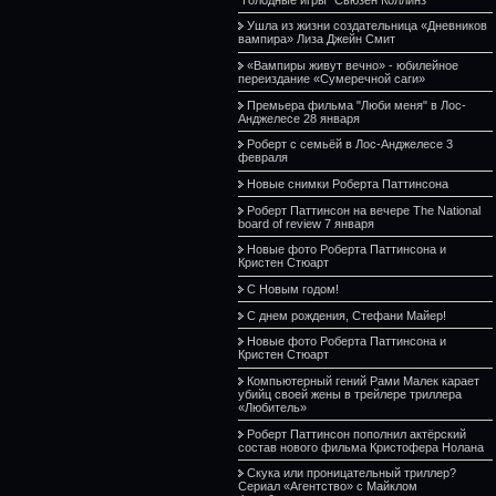
Ушла из жизни создательница «Дневников
вампира» Лиза Джейн Смит
«Вампиры живут вечно» - юбилейное
переиздание «Сумеречной саги»
Премьера фильма "Люби меня" в Лос-
Анджелесе 28 января
Роберт с семьёй в Лос-Анджелесе 3
февраля
Новые снимки Роберта Паттинсона
Роберт Паттинсон на вечере The National
board of review 7 января
Новые фото Роберта Паттинсона и
Кристен Стюарт
С Новым годом!
С днем рождения, Стефани Майер!
Новые фото Роберта Паттинсона и
Кристен Стюарт
Компьютерный гений Рами Малек карает
убийц своей жены в трейлере триллера
«Любитель»
Роберт Паттинсон пополнил актёрский
состав нового фильма Кристофера Нолана
Скука или проницательный триллер?
Сериал «Агентство» с Майклом