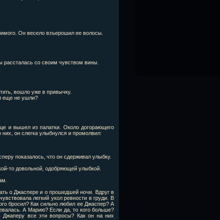
юбимого. Он весело взъерошил ее волосы.
 ты рассталась со своим чувством вины.
стить, вошло уже в привычку.
л еще не ушли?
нце и вышел из палатки. Около догорающего
 них, он слегка улыбнулся и промолвил:
перу показалось, что он сдерживал улыбку.
кой-то довольной, одобряющей улыбкой.
ам.
ать о Джаспере и о прошедшей ночи. Вдруг в
увствовала легкий укол ревности в груди. В
ого бросил? Как сильно любил ее Джаспер? А
евалась. А Марию? Если да, то кого больше?
ь Джаперу все эти вопросы? Как он на них