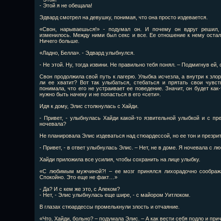
- Этой я не обещала!
Эдвард смотрел на девушку, понимая, что она просто издевается.
«Свон, нарываешься!» - подумал он. И почему он вдруг решил,
изменилось. Между ними был секс и все. Ее отношение к нему остал
Ничего больше.
«Ладно, Белла». - Эдвард улыбнулся.
- Не этой. Ну, тогда извини. Не правильно тебя понял. – Подмигнув ей,
Свон продолжила свой путь к лагерю. Улыбка исчезла, а внутри к зло
ли ее хватит? Вот так улыбаться, стебаться и прятать свои чувс
понимала, что его не устраивает ее поведение. Значит, он будет как-
нужно быть начеку и не попасться в его «сети».
Идя к дому, Элис столкнулась с Хайди.
- Привет, - улыбнулась Хайди какой-то язвительной улыбкой и с пр
ночевала?
Не планировала Элис издеваться над стюардессой, но ее тон и презри
- Привет, - в ответ улыбнулась Элис. – Нет, не в доме. Я ночевала с 
Хайди приложила все усилия, чтобы сохранить на лице улыбку.
«С любимым мужчиной?! – ее мозг принялся лихорадочно соображ
Спокойно. Это еще не факт…»
- Да? И с кем же это, с Алеком?
- Нет, - Элис улыбнулась еще шире, - с майором Уитлоком.
В глазах стюардессы промелькнули злость и отчаяние.
«Что, Хайди, больно? – подумала Элис. – А как вести себя подло и при