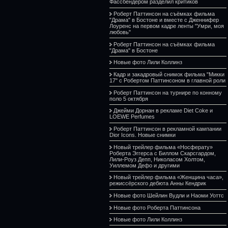
Фассбендером разделил критиков
Роберт Паттинсон на съёмках фильма
"Драма" в Бостоне и вместе с Дженнифер
Лоуренс на первом кадре ленты "Умри, моя
любовь"
Роберт Паттинсон на съёмках фильма
"Драма" в Бостоне
Новые фото Лили Коллинз
Кадр и закадровый снимок фильма "Микки
17" с Робертом Паттинсоном в главной роли
Роберт Паттинсон на турнире по конному
поло 5 октября
Джейми Дорнан в рекламе Diet Coke и
LOEWE Perfumes
Роберт Паттинсон в рекламной кампании
Dior Icons. Новые снимки
Новый трейлер фильма «Носферату»
Роберта Эггерса с Биллом Скарсгардом,
Лили-Роуз Депп, Николасом Холтом,
Уиллемом Дефо и другими
Новый трейлер фильма «Женщина часа»,
режиссёрского дебюта Анны Кендрик
Новые фото Шейлин Вудли и Наоми Уоттс
Новые фото Роберта Паттинсона
Новые фото Лили Коллинз