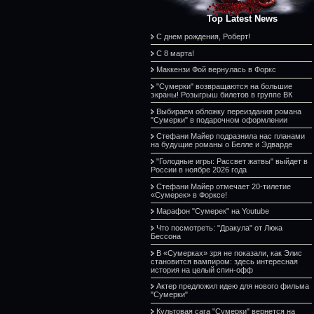
Top Latest News
С днем рождения, Роберт!
С 8 марта!
Маккензи Фой вернулась в Форкс
"Сумерки" возвращаются на большие
экраны! Розыгрыш билетов в группе ВК
Выбираем обложку переиздания романа
"Сумерки" в подарочном оформлении
Стефани Майер подразнила нас планами
на будущие романы о Белле и Эдварде
"Голодные игры: Рассвет жатвы" выйдет в
России в ноябре 2026 года
Стефани Майер отмечает 20-тилетие
«Сумерек» в Форксе!
Марафон "Сумерек" на Youtube
Что посмотреть: "Дракула" от Люка
Бессона
В «Сумерках» зря не показали, как Элис
становится вампиром: здесь интересная
история на целый спин-офф
Актер предложил идею для нового фильма
"Сумерки"
Культовая сага "Сумерки" вернется на