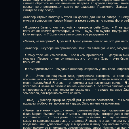
сможет обратить на нее внимание всерьез. С другой стороны, тако
первая кого встретил…», как-то не радовали. Подмигнув, Эдвард
смотрела ему вслед.
Джаспер строил палатку метров на двести дальше от лагеря. К нем
мучили вопросы по поводу Марии, а также совесть по поводу фотогра
«Я должна быть с ним честной, - повторяла себе Элис. – Я не до
признаться насчет фотографии, а там… будь, что будет». Внутри все
Если не простит? Если из-за этого фото все разрушится?
«Может, не говорить? Ну уж нет! Нужно узнать сейчас же, что для него 
- Джаспер, - неуверенно произнесла Элис. Он взглянул на нее, ожидая
- Я хочу тебе кое-что сказать… Кое в чем признаться… - девушка вин
сжалось. Первое, о чем он подумал, это то, что у Элис что-то было
признаться.
- В чем признаться? – выдавил Джаспер, стараясь унять свое напряже
- Я… - Элис, не поднимая глаз, продолжала смотреть на свои ш
признавшись в самом страшном, она взглянула в глаза майора и з
меня, пожалуйста! Я знаю, что поступила как настоящая свинья! Я х
потеряла! А какая-то скотина нашла и порвала! Я ее потом склеила и п
я проверила, и ее там снова не оказалось… - увидев на лице Джа
замолчала, растерянно смотря на него.
- Элис, - Джаспер прикрыл рукой рот и слегка засмеялся, - ты ме
подошел и обнял ее, прижимая к груди. Элис ничего не понимала.
- Какое ты у меня чудо… - нежно промолвил Джаспер, поглаживая д
была Мария, бывшая жена. У меня много одежды, которая давно поку
постоянного отсутствия дома. То война, то учения, то… ну, не важн
каком-то кармане завалялась эта фотка. Я знать не знал, что она путе
представь мое удивление: иду я в джунгли и вижу под ногами фото
время нахожу ее в чемодане, склеенную пластырем. Честно, я думал,