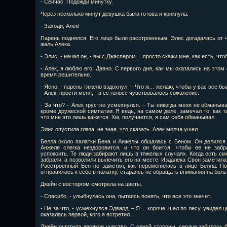
- Сейчас. Подожди минутку.
Через несколько минут девушка была готова и крикнула:
- Заходи, Алек!
Парень поднялся. Его лицо было расстроенным. Элис догадалась от ч
жаль Алека.
- Элис, - начал он, - вы с Джаспером… просто скажи мне, как есть, чт
- Алек, я люблю его. Давно. С первого дня, как мы оказались на этом
время решительно.
- Ясно, - парень тяжело вздохнул. – Что ж… желаю, чтобы у вас все б
- Алек, прости меня, - в ее голосе чувствовалось сожаление.
- За что? – Алек грустно усмехнулся. – Ты никогда меня не обманыва
кроме дружеской симпатии. Я ведь, на самом деле, замечал то, как т
что мне это лишь кажется. Хм, получается, я сам себя обманывал.
Элис опустила глаза, не зная, что сказать. Алек молча ушел.
Белла около палатки Бена и Анжелы общалась с Беном. Он делился 
Анжеле слегка нездоровится, и что он боится, чтобы ее не забр
успокоить. Те люди забирают лишь в тяжелых случаях. Когда есть см
забрали, а позволили вылечить его на месте. Издалека Свон заметила
Расстроенный Бен не заметил, как переменилась в лице Белла. П
отправилась к себе в палатку, стараясь не обращать внимания на боль
Джейн с восторгом смотрела на цветы.
- Спасибо, - улыбнулась она, пытаясь понять, что все это значит.
- Не за что, - усмехнулся Эдвард. – Я… короче, шел по лесу, увидел 
оказалась первой, кого я встретил.
Джейн ощутила двоякое чувство. С одной стороны, сердце забилось б