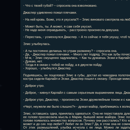
- Что с твоей губой? – спросила она взволновано.
Джаспер удивленно пожал плечами.
- На ней кровь. Боже, это я укусила?! – Элис виновато смотрела на л
- Может быть, ты. А может, я сам себя укусил.
- Не надо меня оправдывать, - расстроено произнесла девушка.
- Перестань, - усмехнулся Джаспер. – А то сейчас я тебя укушу, чтоб
Элис улыбнулась.
- А ты постоянно делаешь по утрам разминку? – спросила она.
- Да, - Джаспер пожал плечами. – Много лет подряд. Это как зубы почи
- М-м, - Элис смущенно задумалась. – Как ты думаешь Эсми и Карлай
- Думаю, нет.
- Тогда я в океан с тобой не пойду, а в джунгли пойду.
- Хорошо, - улыбнулся Джаспер.
Поднявшись, он поцеловал Элис в губы, достал из чемодана полоте
костра сидели Карлайл и Эсми. Джаспер пошел к океану. Проходя мимо
- Доброе утро.
- Доброе, - кивнул Карлайл с самым серьезным выражением лица. Джас
- Доброе утро, Джаспер, - произнесла Эсми дружелюбным тоном и с ка
«Черт, неужели им было слышно?» - думал майор, приближаясь к волн
Элис, оставшись одна, принялась одеваться. Она не переставала дум
ее голове просквозила мысль о Марии, бывшей жене майора. Элис поч
голове появилось множество вопросов. Почему они расстались? Кто к
может и до сих пор любит? Любит ли он Элис? Да, в этом она не сомн
От этих размышлений, улыбка исчезла с ее лица. Можно ли задат