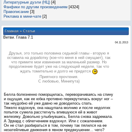
Литературные дуэли (НЦ)
[4]
Фанфики по другим произведениям
[4324]
Правописание
[3]
Реклама в мини-чате
[2]
»
Главная
Статьи
Ветви. Глава 7.1
04.11.2013
Друзья, это только половина седьмой главы - вторую я
оставила на доработку (кое-что меня в ней смущает), так
что примите мои извинения за маленький размер. Но
продолжение будет уже на следующей неделе, так что
ждать томительно и долго не придется
Приятного прочтения.
С любовью, Минипута)
Белла болезненно поморщилась, переворачиваясь на спину
и ощущая, как ее юбка противно перекрутилась вокруг ног –
так неудобно ей уже давно не доводилось спать.
Тяжело вздохнув, она нащупала молнию и после недолгих
попыток сумела расстегнуть впившуюся ей в живот
железяку. Довольно улыбнувшись, Белла снова задремала.
А Эдвард с облегчением вздохнул. Или с сожалением.
Он не стал разбираться в том, почему так пялился на ее
незатейливые движения в явном предвкушении… чего?