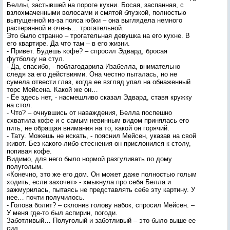
Беллы, застывшей на пороге кухни. Босая, заспанная, с
взлохмаченными волосами и смятой блузкой, полностью
выпущенной из-за пояса юбки – она выглядела немного
растерянной и очень… трогательной.
Это было странно – трогательная девушка на его кухне. В
его квартире. Да что там – в его жизни.
- Привет. Будешь кофе? – спросил Эдвард, бросая
футболку на стул.
- Да, спасибо, - поблагодарила Изабелла, внимательно
следя за его действиями. Она честно пыталась, но не
сумела отвести глаз, когда ее взгляд упал на обнаженный
торс Мейсена. Какой же он…
- Ее здесь нет, - насмешливо сказал Эдвард, ставя кружку
на стол.
- Что? – очнувшись от наваждения, Белла поспешно
схватила кофе и с самым невинным видом принялась его
пить, не обращая внимания на то, какой он горячий.
- Тату. Можешь не искать, - пояснил Мейсен, указав на свой
живот. Без какого-либо стеснения он прислонился к столу,
попивая кофе.
Видимо, для него было нормой разгуливать по дому
полуголым.
«Конечно, это же его дом. Он может даже полностью голым
ходить, если захочет» - хмыкнула про себя Белла и
зажмурилась, пытаясь не представлять себе эту картину. У
нее… почти получилось.
- Голова болит? – склонив голову набок, спросил Мейсен. –
У меня где-то был аспирин, погоди.
Заботливый… Полуголый и заботливый – это было выше ее
сил.