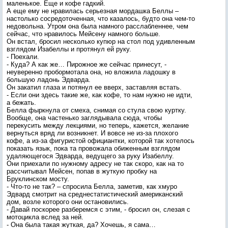
маленькое. Еще и кофе гадкий.
А еще ему не нравилась серьезная мордашка Беллы –
настолько сосредоточенная, что казалось, будто она чем-то
недовольна. Утром она была намного расслабленнее, чем
сейчас, что нравилось Мейсену намного больше.
Он встал, бросил несколько купюр на стол под удивленным
взглядом Изабеллы и протянул ей руку.
- Поехали.
- Куда? А как же… Пирожное же сейчас принесут, -
неуверенно пробормотала она, но вложила ладошку в
большую ладонь Эдварда.
Он закатил глаза и потянул ее вверх, заставляя встать.
- Если они здесь такие же, как кофе, то нам нужно не идти,
а бежать.
Белла фыркнула от смеха, снимая со стула свою куртку.
Вообще, она частенько заглядывала сюда, чтобы
перекусить между лекциями, но теперь, кажется, желание
вернуться вряд ли возникнет. И вовсе не из-за плохого
кофе, а из-за фигуристой официантки, которой так хотелось
показать язык, пока та провожала обиженным взглядом
удаляющегося Эдварда, ведущего за руку Изабеллу.
Они приехали по нужному адресу не так скоро, как на то
рассчитывал Мейсен, попав в жуткую пробку на
Бруклинском мосту.
- Что-то не так? – спросила Белла, заметив, как хмуро
Эдвард смотрит на среднестатистический американский
дом, возле которого они остановились.
- Давай поскорее разберемся с этим, - бросил он, слезая с
мотоцикла вслед за ней.
- Она была такая жуткая, да? Хочешь, я сама…