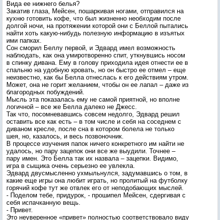
Вида ее нижнего белья?
Закатив глаза, Мейсен, пошаркивая ногами, отправился на
кухню готовить кофе, что был жизненно необходим после
долгой ночи, на протяжении которой они с Беллой пытались
найти хоть какую-нибудь полезную информацию в изъятых
ими папках.
Сон сморил Беллу первой, и Эдвард имел возможность
наблюдать, как она умиротворенно спит, уткнувшись носом
в спинку дивана. Ему в голову приходила идея отнести ее в
спальню на удобную кровать, но он быстро ее отмел – еще
неизвестно, как бы Белла отнеслась к его действиям утром.
Может, она не горит желанием, чтобы он ее лапал – даже из
благородных побуждений.
Мысль эта показалась ему не самой приятной, но вполне
логичной – все же Белла далеко не Джесс.
Так что, посомневавшись совсем недолго, Эдвард решил
оставить все как есть – в том числе и себя на соседнем с
диваном кресле, после сна в котором болела не только
шея, но, казалось, и весь позвоночник.
В процессе изучения папок ничего конкретного им найти не
удалось, но пару зацепок они все же выудили. Точнее –
пару имен. Это Белла так их назвала – зацепки. Видимо,
игра в сыщика очень серьезно ее увлекла.
Эдвард двусмысленно ухмыльнулся, задумавшись о том, в
какие еще игры она любит играть, но пролитый на футболку
горячий кофе тут же отвлек его от неподобающих мыслей.
- Поделом тебе, придурок, - прошипел Мейсен, сдергивая с
себя испачканную вещь.
- Привет.
Это неуверенное «привет» полностью соответствовало виду