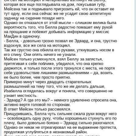
которая все еще поглядывала на дом, покусывая губу.
Мейсена так и подмывало пригрозить ей, что он оставит ее
тут одну, если она сейчас же не усадит свою аппетитную
задницу на сидение позади него.
Однако он отказался от этой мысли – слишком велика была
вероятность того, что Белла радостно помашет ему рукой
на прощание и побежит добывать информацию у миссис
МакДин в одиночку.
- Белла, - довольно грозно позвал ее Эдвард, и она, грустно
вздохнув, все же села на мотоцикл.
Так же грустно она обняла его руками, уткнувшись носом в
его спину. Они опять ничего не узнали.
Мейсен только усмехнулся, взял Беллу за запястья,
притягивая к себе поближе, убедился, что она крепко
держится, и только после этого тронулся с места, не портя
себе удовольствие лишними размышлениями – да, возить
ее было более, чем просто приятно.
Примерно минут через двадцать старательных
размышлений на тему того, что же им делать дальше,
Изабелла огляделась вокруг и поняла, что совершенно не
узнает местность.
- Эдвард? А где это мы? – немного удивленно спросила она,
активно вертя головой по сторонам.
В ответ Мейсен только рассмеялся.
Прищурившись, Белла чуть сильнее сжала руки вокруг него
– освобождать одну руку, чтобы хорошенько стукнуть его по
плечу, было довольно боязно – Эдвард сильно разогнался.
Однако он никак не отреагировал на ее выражение протеста,
продолжая углубляться в незнакомый район.