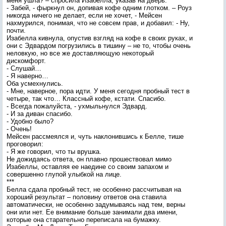
меня ушла? – спросила Изабелла, указав на дверь.
- Забей, - фыркнул он, допивая кофе одним глотком. – Роуз
никогда ничего не делает, если не хочет, - Мейсен
нахмурился, понимая, что не совсем прав, и добавил: - Ну,
почти.
Изабелла кивнула, опустив взгляд на кофе в своих руках, и
они с Эдвардом погрузились в тишину – не то, чтобы очень
неловкую, но все же доставляющую некоторый
дискомфорт.
- Слушай…
- Я наверно…
Оба усмехнулись.
- Мне, наверное, пора идти. У меня сегодня пробный тест в
четыре, так что… Классный кофе, кстати. Спасибо.
- Всегда пожалуйста, - ухмыльнулся Эдвард.
- И за диван спасибо.
- Удобно было?
- Очень!
Мейсен рассмеялся и, чуть наклонившись к Белле, тише
проговорил:
- Я же говорил, что ты врушка.
Не дожидаясь ответа, он плавно прошествовал мимо
Изабеллы, оставляя ее наедине со своим запахом и
совершенно глупой улыбкой на лице.
***
Белла сдала пробный тест, не особенно рассчитывая на
хороший результат – половину ответов она ставила
автоматически, не особенно задумываясь над тем, верны
они или нет. Ее внимание больше занимали два имени,
которые она старательно переписала на бумажку.