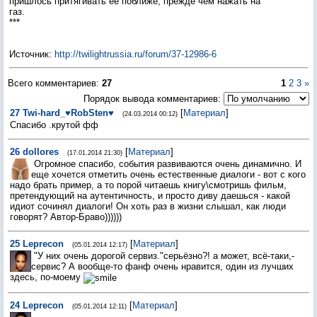
пришлось притягивать ее поближе, прежде чем нажать на
газ.
***
Источник
:
http://twilightrussia.ru/forum/37-12986-6
Всего комментариев
:
27
1
2
3
»
Порядок вывода комментариев:
27
Twi-hard_♥RobSten♥
[
Материал
]
(24.03.2014 00:12)
Спасибо .крутой фф
26
dollores
[
Материал
]
(17.01.2014 21:30)
Огромное спасибо, события развиваются очень динамично. И
еще хочется отметить очень естественные диалоги - вот с кого
надо брать пример, а то порой читаешь книгу\смотришь фильм,
претендующий на аутентичность, и просто диву даешься - какой
идиот сочинял диалоги! Он хоть раз в жизни слышал, как люди
говорят? Автор-Браво))))))
25
Leprecon
[
Материал
]
(05.01.2014 12:17)
"У них очень дорогой сервиз."серьёзно?! а может, всё-таки,-
сервис? А вообще-то фанф очень нравится, один из лучших
здесь, по-моему
24
Leprecon
[
Материал
]
(05.01.2014 12:11)