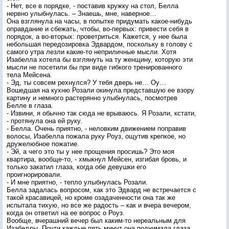
- Нет, все в порядке, - поставив кружку на стол, Белла
нервно улыбнулась. – Знаешь, мне, наверное…
Она взглянула на часы, в попытке придумать какое-нибудь
оправдание и сбежать, чтобы, во-первых: привести себя в
порядок, а во-вторых: проветриться. Кажется, у нее была
небольшая передозировка Эдвардом, поскольку в голову с
самого утра лезли какие-то неприличные мысли. Хотя
Изабелла хотела бы взглянуть на ту женщину, которую эти
мысли не посетили бы при виде гибкого тренированного
тела Мейсена.
- Эд, ты совсем рехнулся? У тебя дверь не… Оу…
Вошедшая на кухню Розали окинула представшую ее взору
картину и немного растерянно улыбнулась, посмотрев
Белле в глаза.
- Извини, я обычно так сюда не врываюсь. Я Розали, кстати,
- протянула она ей руку.
- Белла. Очень приятно, - неловким движением поправив
волосы, Изабелла пожала руку Роуз, ощутив крепкое, но
дружелюбное пожатие.
- Эй, а чего это ты у нее прощения просишь? Это моя
квартира, вообще-то, - хмыкнул Мейсен, изгибая бровь, и
только закатил глаза, когда обе девушки его
проигнорировали.
- И мне приятно, - тепло улыбнулась Розали.
Белла задалась вопросом, как это Эдвард не встречается с
такой красавицей, но кроме озадаченности она так же
испытала тихую, но все же радость – как и вчера вечером,
когда он ответил на ее вопрос о Роуз.
Вообще, вчерашний вечер был каким-то нереальным для
Изабеллы. Почти каждые пять минут она поднимала глаза