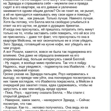
на Эдварда и спрашивала себя – неужели они и правда
сидят в его квартире, на его диване и увлеченно
занимаются одним общим делом? Он не гонит ее, не рычит,
а ей не приходится навязывать ему свои идеи и помощь?
Все было так… как раньше. Только лучше. Намного лучше.
Хотя бы потому, что Белла могла свободно улыбаться в
ответ на его шутки, не думая о дурацких брекетах.
И когда она проснулась, ей пришлось потратить пять минут
только на то, чтобы заставить себя поверить, что ей все это
не приснилось – даже тот факт, что проснулась-то она в
квартире Мейсена, не мог окончательно ее в этом убедить.
Зато Эдвард, готовящий на кухне кофе, мог убедить ее в
чем угодно.
А вот Розали, кажется, вовсе не была так подвержена его
влиянию. Она даже не обращала внимания на его
откровенный вид, больше интересуясь самой Беллой.
- Ну ладно, я вообще мимо пробегала. Так что я пойду.
Надеюсь, еще увидимся, - подмигнула она Изабелле. - А ты
дверь закрывай хорошо.
Грозно указав на Эдварда пальцем, Роуз направилась к
выходу, но прежде чем уйти, она поочередно посмотрела на
них таким взглядом, что Изабелла покраснела, а Мейсен в
очередной раз закатил глаза, едва сдерживаясь, чтобы не
запустить в нее чем-нибудь вроде кружки.
- Пока, Роуз, - вдогонку сказала Белла. – Мы спали с
открытой дверью?
- Наверное, замок заело, - нахмурился Эдвард. – Сейчас
посмотрю, что там.
- Хорошо. Как-то… неловко получилось. Она ведь из-за