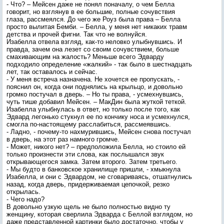
- Что? – Мейсен даже не понял поначалу, о чем Белла
говорит, но взглянув в ее большие, полные сочувствия
глаза, рассмеялся. До чего же Роуз была права – Белла
просто вылитая Бемби. – Белла, у меня нет никаких травм
детства и прочей фигни. Так что не волнуйся.
Изабелла отвела взгляд, как-то неловко улыбнувшись. И
правда, зачем она лезет со своим сочувствием, больше
смахивающим на жалость? Меньше всего Эдварду
подходило определение «жалкий» - так было в шестнадцать
лет, так оставалось и сейчас.
- У меня встреча назначена. Не хочется ее пропускать, -
пояснил он, когда они поднялись на крыльцо, и довольно
громко постучал в дверь. – Но ты права, - усмехнувшись,
чуть тише добавил Мейсен. – МакДин была жуткой теткой.
Изабелла улыбнулась в ответ, но только после того, как
Эдвард легонько стукнул ее по кончику носа и усмехнулся,
смогла по-настоящему расслабиться, рассмеявшись.
- Ладно, - почему-то нахмурившись, Мейсен снова постучал
в дверь, на этот раз намного громче.
- Может, никого нет? – предположила Белла, но стоило ей
только произнести эти слова, как послышался звук
открывающегося замка. Затем второго. Затем третьего.
- Мы будто в банковское хранилище пришли, - хмыкнула
Изабелла, и они с Эдвардом, не сговариваясь, отшатнулись
назад, когда дверь, придерживаемая цепочкой, резко
открылась.
- Чего надо?
В довольно узкую щель не было полностью видно ту
женщину, которая сверлила Эдварда с Беллой взглядом, но
даже представленной картинки было достаточно, чтобы у