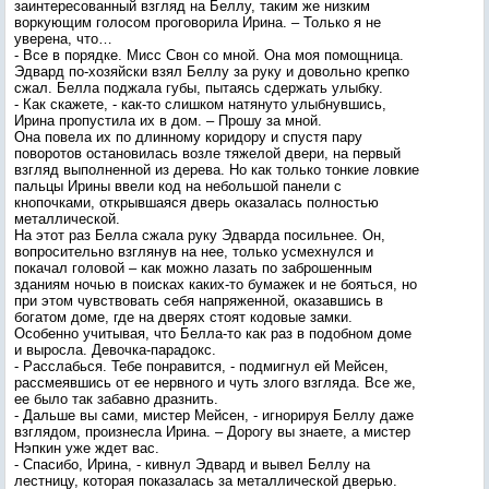
заинтересованный взгляд на Беллу, таким же низким
воркующим голосом проговорила Ирина. – Только я не
уверена, что…
- Все в порядке. Мисс Свон со мной. Она моя помощница.
Эдвард по-хозяйски взял Беллу за руку и довольно крепко
сжал. Белла поджала губы, пытаясь сдержать улыбку.
- Как скажете, - как-то слишком натянуто улыбнувшись,
Ирина пропустила их в дом. – Прошу за мной.
Она повела их по длинному коридору и спустя пару
поворотов остановилась возле тяжелой двери, на первый
взгляд выполненной из дерева. Но как только тонкие ловкие
пальцы Ирины ввели код на небольшой панели с
кнопочками, открывшаяся дверь оказалась полностью
металлической.
На этот раз Белла сжала руку Эдварда посильнее. Он,
вопросительно взглянув на нее, только усмехнулся и
покачал головой – как можно лазать по заброшенным
зданиям ночью в поисках каких-то бумажек и не бояться, но
при этом чувствовать себя напряженной, оказавшись в
богатом доме, где на дверях стоят кодовые замки.
Особенно учитывая, что Белла-то как раз в подобном доме
и выросла. Девочка-парадокс.
- Расслабься. Тебе понравится, - подмигнул ей Мейсен,
рассмеявшись от ее нервного и чуть злого взгляда. Все же,
ее было так забавно дразнить.
- Дальше вы сами, мистер Мейсен, - игнорируя Беллу даже
взглядом, произнесла Ирина. – Дорогу вы знаете, а мистер
Нэпкин уже ждет вас.
- Спасибо, Ирина, - кивнул Эдвард и вывел Беллу на
лестницу, которая показалась за металлической дверью.