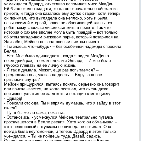
усмехнулся Эдвард, отчетливо вспоминая мисс МакДин.
Ей было около тридцати, когда он окончательно сбежал из
приюта, и тогда она казалась ему жутко старой, хотя теперь
он понимал, что выглядела она неплохо, хоть и была
невыносимой стервой, вовсе не облегчающей жизнь тех
ребят, кому «посчастливилось» жить в приюте. Так что
история о хахале вполне могла быть правдой – вот только
об этом загадочном рисковом парне, который позарился на
Элизабет, Мейсен не знал ровным счетом ничего.
- Ты знаешь что-нибудь? – без особенной надежды спросила
Белла.
- Нет. Мне было одиннадцать, когда я видел МакДин в
последний раз, - пожал плечами Эдвард. – И мне было
глубоко плевать на ее личную жизнь.
- Я так и думала. Может, еще раз попытаемся? –
предложила она, указав на дверь. – Вдруг она нас
пригласит внутрь?
Мейсен прищурился, пытаясь понять, серьезно она говорит
или прикалывается, но когда осознал, что очень даже
серьезно, ухватил ее за локоть и потащил к мотоциклу.
- Эдвард!
- Поехали отсюда. Ты и впрямь думаешь, что я зайду в этот
склеп?
- Ну, я бы могла сама, пока ты…
- Остановись, - усмехнулся Мейсен, театрально пугаясь
проснувшегося в Белле рвения. Хотя кого он обманывал –
этот нездоровый энтузиазм ее никогда не покидал. Она
всегда была неугомонной, и теперь Эдвард в этом только
убеждался. – Ты не пойдешь туда. Давай, садись.
Он сел на мотоцикл и нетерпеливо взглянул на Беллу,