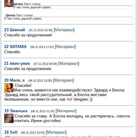
Цитата
Текст статьи
У них очень дорогой сервиз.
Цитата
Текст статьи
У них очень дорогой сервиз.
23
Шанхай
[
Материал
]
(21.12.2013 01:58)
Спасибо за продолжение!
22
NATANIA
[
Материал
]
(08.11.2013 17:07)
Спасибо
21
ёжик-ужик
[
Материал
]
(07.11.2013 00:06)
Спасибо за продолжение
20
Мила_я
[
Материал
]
(06.11.2013 23:05)
Спасибо!
Мне очень нравится как взаимодействуют Эдвард и Белла.
Эдвард весь такой рассудительный, а Белла местами
безбашенная, но вместе они, как тот бендикс ))
19
Эмилька
[
Материал
]
(06.11.2013 21:20)
Спасибо за главу. А Бэлла молодец, не растерялась, смогла
ответить Ирине достойно.
18
Solt
[
Материал
]
(06.11.2013 10:03)