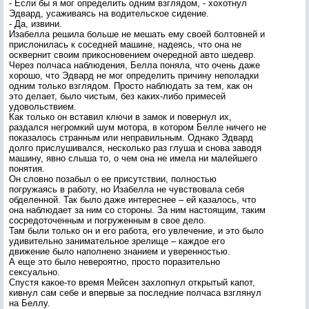
- Если бы я мог определить одним взглядом, - хохотнул
Эдвард, усаживаясь на водительское сидение.
- Да, извини.
Изабелла решила больше не мешать ему своей болтовней и
прислонилась к соседней машине, надеясь, что она не
осквернит своим прикосновением очередной авто шедевр.
Через полчаса наблюдения, Белла поняла, что очень даже
хорошо, что Эдвард не мог определить причину неполадки
одним только взглядом. Просто наблюдать за тем, как он
это делает, было чистым, без каких-либо примесей
удовольствием.
Как только он вставил ключи в замок и повернул их,
раздался негромкий шум мотора, в котором Белле ничего не
показалось странным или неправильным. Однако Эдвард
долго прислушивался, несколько раз глуша и снова заводя
машину, явно слыша то, о чем она не имела ни малейшего
понятия.
Он словно позабыл о ее присутствии, полностью
погружаясь в работу, но Изабелла не чувствовала себя
обделенной. Так было даже интереснее – ей казалось, что
она наблюдает за ним со стороны. За ним настоящим, таким
сосредоточенным и погруженным в свое дело.
Там были только он и его работа, его увлечение, и это было
удивительно занимательное зрелище – каждое его
движение было наполнено знанием и уверенностью.
А еще это было невероятно, просто поразительно
сексуально.
Спустя какое-то время Мейсен захлопнул открытый капот,
кивнул сам себе и впервые за последние полчаса взглянул
на Беллу.