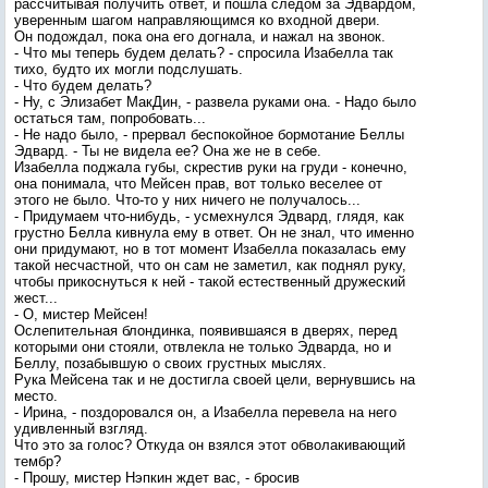
рассчитывая получить ответ, и пошла следом за Эдвардом,
уверенным шагом направляющимся ко входной двери.
Он подождал, пока она его догнала, и нажал на звонок.
- Что мы теперь будем делать? - спросила Изабелла так
тихо, будто их могли подслушать.
- Что будем делать?
- Ну, с Элизабет МакДин, - развела руками она. - Надо было
остаться там, попробовать...
- Не надо было, - прервал беспокойное бормотание Беллы
Эдвард. - Ты не видела ее? Она же не в себе.
Изабелла поджала губы, скрестив руки на груди - конечно,
она понимала, что Мейсен прав, вот только веселее от
этого не было. Что-то у них ничего не получалось...
- Придумаем что-нибудь, - усмехнулся Эдвард, глядя, как
грустно Белла кивнула ему в ответ. Он не знал, что именно
они придумают, но в тот момент Изабелла показалась ему
такой несчастной, что он сам не заметил, как поднял руку,
чтобы прикоснуться к ней - такой естественный дружеский
жест...
- О, мистер Мейсен!
Ослепительная блондинка, появившаяся в дверях, перед
которыми они стояли, отвлекла не только Эдварда, но и
Беллу, позабывшую о своих грустных мыслях.
Рука Мейсена так и не достигла своей цели, вернувшись на
место.
- Ирина, - поздоровался он, а Изабелла перевела на него
удивленный взгляд.
Что это за голос? Откуда он взялся этот обволакивающий
тембр?
- Прошу, мистер Нэпкин ждет вас, - бросив