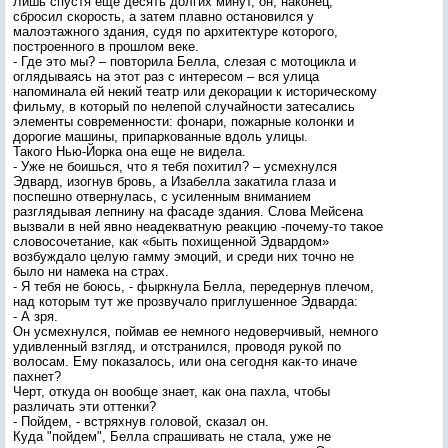
Лишь спустя еще десять долгих минут, он, наконец,
сбросил скорость, а затем плавно остановился у
малоэтажного здания, судя по архитектуре которого,
построенного в прошлом веке.
- Где это мы? – повторила Белла, слезая с мотоцикла и
оглядываясь на этот раз с интересом – вся улица
напоминала ей некий театр или декорации к историческому
фильму, в который по нелепой случайности затесались
элементы современности: фонари, пожарные колонки и
дорогие машины, припаркованные вдоль улицы.
Такого Нью-Йорка она еще не видела.
- Уже не боишься, что я тебя похитил? – усмехнулся
Эдвард, изогнув бровь, а Изабелла закатила глаза и
поспешно отвернулась, с усиленным вниманием
разглядывая лепнину на фасаде здания. Слова Мейсена
вызвали в ней явно неадекватную реакцию -почему-то такое
словосочетание, как «быть похищенной Эдвардом»
возбуждало целую гамму эмоций, и среди них точно не
было ни намека на страх.
- Я тебя не боюсь, - фыркнула Белла, передернув плечом,
над которым тут же прозвучало приглушенное Эдварда:
- А зря.
Он усмехнулся, поймав ее немного недоверчивый, немного
удивленный взгляд, и отстранился, проводя рукой по
волосам. Ему показалось, или она сегодня как-то иначе
пахнет?
Черт, откуда он вообще знает, как она пахла, чтобы
различать эти оттенки?
- Пойдем, - встряхнув головой, сказал он.
Куда "пойдем", Белла спрашивать не стала, уже не