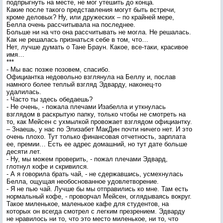
подпрыгнуть на месте, не мог утешить до конца.
Какие после такого представления могут быть встречи,
кроме деловых? Ну, или дружеских – по крайней мере,
Белла очень рассчитывала на последнее.
Больше ни на что она рассчитывать не могла. Не решалась.
Как не решалась признаться себе в том, что…
Нет, лучше думать о Тане Браун. Какое, все-таки, красивое
имя…
***
- Мы вас позже позовем, спасибо.
Официантка недовольно взглянула на Беллу и, послав
намного более теплый взгляд Эдварду, наконец-то
удалилась.
- Часто ты здесь обедаешь?
- Не очень, - пожала плечами Изабелла и уткнулась
взглядом в раскрытую папку, только чтобы не смотреть на
то, как Мейсен с ухмылкой провожает взглядом официантку.
– Знаешь, у нас по Элизабет МакДин почти ничего нет. И это
очень плохо. Тут только финансовая отчетность, зарплата
ее, премии… Есть ее адрес домашний, но тут дате больше
десяти лет.
- Ну, мы можем проверить, - пожал плечами Эдвард,
глотнул кофе и скривился.
- А я говорила брать чай, - не сдержавшись, усмехнулась
Белла, ощущая необоснованное удовлетворение.
- Я не пью чай. Лучше бы мы отправились ко мне. Там есть
нормальный кофе, - проворчал Мейсен, оглядываясь вокруг.
Такое миленькое, маленькое кафе для студентов, на
которых он всегда смотрел с легким презрением. Эдварду
не нравилось ни то, что это место миленькое, ни то, что