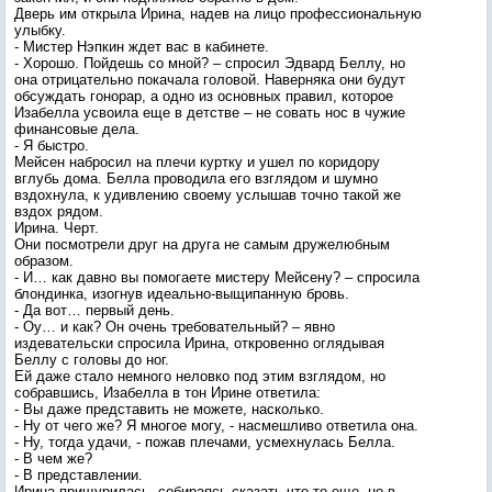
Дверь им открыла Ирина, надев на лицо профессиональную
улыбку.
- Мистер Нэпкин ждет вас в кабинете.
- Хорошо. Пойдешь со мной? – спросил Эдвард Беллу, но
она отрицательно покачала головой. Наверняка они будут
обсуждать гонорар, а одно из основных правил, которое
Изабелла усвоила еще в детстве – не совать нос в чужие
финансовые дела.
- Я быстро.
Мейсен набросил на плечи куртку и ушел по коридору
вглубь дома. Белла проводила его взглядом и шумно
вздохнула, к удивлению своему услышав точно такой же
вздох рядом.
Ирина. Черт.
Они посмотрели друг на друга не самым дружелюбным
образом.
- И… как давно вы помогаете мистеру Мейсену? – спросила
блондинка, изогнув идеально-выщипанную бровь.
- Да вот… первый день.
- Оу… и как? Он очень требовательный? – явно
издевательски спросила Ирина, откровенно оглядывая
Беллу с головы до ног.
Ей даже стало немного неловко под этим взглядом, но
собравшись, Изабелла в тон Ирине ответила:
- Вы даже представить не можете, насколько.
- Ну от чего же? Я многое могу, - насмешливо ответила она.
- Ну, тогда удачи, - пожав плечами, усмехнулась Белла.
- В чем же?
- В представлении.
Ирина прищурилась, собираясь сказать что-то еще, но в