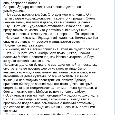
она, поправляя волосы.
Спорить Эдвард не стал, только снисходительно
улыбнувшись.
- Нет здесь никаких клубов. Это дом моего клиента. Он
тачки старые коллекционирует, а кое-что и продает. Очень
ценные тачки, поэтому и дверь, как в хранилище банка.
- Оу… Вот как, - удивленно отозвалась Изабелла. Она и
представить не могла, что у автомеханика могут быть
личные клиенты, точно у известного врача. – Так здорово.
- Неплохо, - хмыкнул Эдвард, наблюдая, как Белла уже без
опаски и с явным интересом оглядывается вокруг. –
Пойдем, он нас уже ждет.
- А ничего, что я с тобой пришла? С этим не будет проблем?
- Нет. Он знает, что я иногда беру помощников, - пожал
плечами Мейсен, вспоминая, как Ирина смотрела на Роуз,
когда та пришла вместе с ним.
На самом деле, он буквально заставил ее пойти, поскольку
смотреть на ее посеревшее от усталости лицо было
невозможно – тогда она только начинала свой проект, и не
выходила из дома сутками, боясь не успеть. Ей было
жизненно необходимо проветриться, потому Эдвард
присвоил ей гордое звание личного помощника, который
сидел на капоте «кадиллака» за три миллиона долларов, и
болтал ногами, пока Мейсен выполнял свою работу.
- О, значит, я твой личный помощник? – радостно хохотнула
Белла, и лестница, наконец, закончилась, выводя их в
просторное подвальное помещение с низкими потолками,
где стояло не менее тридцати машин, накрытых плотными
чехлами.
- Да, именно так, - усмехнулся Мейсен. С помощниками ему