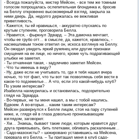
- Всегда пожалуйста, мистер Мейсен, - все тем же томным
голосом попрощалась ослепительная блондинка и, бросив
на Беллу откровенно высокомерный взгляд, закрыла за
ними дверь. Да, недолго держалась ее вежливая
приветливость.
- Кажется, ты ей нравишься, - аккуратно спускаясь по
крутым ступеням, проговорила Белла.
- Нравится, - фыркнул Эдвард. – Эта дамочка мечтает,
чтобы ее грубо отт… в смысле, да, кажется, нравлюсь, -
насмешливым тоном ответил он, искоса взглянув на Беллу.
Он ожидал увидеть яркий румянец или другие признаки
смущения на ее лице, но ничего, кроме чуть подрагивающей
улыбки не заметил.
- Ты отчаянная такая, - задумчиво заметил Мейсен.
- Что ты имеешь в виду?
- Ну, даже если не учитывать то, где я тебя нашел вчера
ночью, то тот факт, что ты вот так позволяешь себя вести в
какое-то подземелье… А что, если это какой-нибудь клуб?
По узким интересам?
Изабелла нахмурилась и остановилась, подозрительно
глядя на Эдварда.
- Во-первых, не ты меня нашел, а мы с тобой нашлись.
Вдвоем. А во-вторых… каким таким интересам?
Мейсен развернулся к Белле лицом, стоя на пару ступеней
ниже, и, глядя ей в глаза довольно пронизывающим
взглядом, заговорил:
- Хм… Знаешь, бывают такие люди, которым нравится друг
друга привязывать, бить плетками, обливать раскаленным…
- Садо-мазохисты? – шокировано уставившись на Мейсена,
прервала его Белла. – Ты притащил меня в клуб садо-