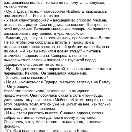
растрепанные волосы, только не на полу, а на подушке,
смятой после…
- Оу, а здесь тесно, - проговорила Изабелла, оказавшись
под машиной. – И как-то жутко.
- У тебя клаустрофобия? – насмешливо спросил Мейсен,
оказавшись рядом. Сам он двигался намного быстрее на
этой штуковине. Включив маленький фонарь, он принялся
рассматривать внутренности «роллс-ройса».
- Видимо, да, - неуютно поежившись, пробормотала Белла.
Не то, чтобы она собралась впасть в панику из-за
ограниченного пространства, но ей действительно было не
по себе. – А как ты научился всему этому? – пытаясь
отвлечься, спросила она. Совершать попытки
выкарабкаться самой и показаться трусихой перед
Эдвардом она совсем не хотела.
- Ну… Когда я завязал с наркотой, я познакомился с одним
пареньком. Квилом. Он занимался машинами.
- Занимался машинами?
- Ну да, - усмехнулся Эдвард, мельком взглянув на Беллу.
– Он угонщик.
Изабелла промолчала, затаившись в ожидании
продолжения. Она побоялась сказать хоть что-нибудь,
удивляясь тому, как просто Мейсен об этом говорит, но при
этом радуясь тому, что он уже не шипит на нее, как только
речь заходит о его прошлом.
- И мы стали работать вместе. Сначала вдвоем, потом
собралась целая команда. Там я всему и научился.
Оказалось, что у меня талант, - хмыкнул он, выключая
фонарик.
- У тебя и правда талант, - тихо сказала Белла.