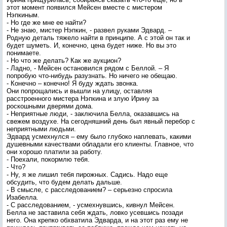
этот момент появился Мейсен вместе с мистером
Нэпкиным.
- Но где же мне ее найти?
- Не знаю, мистер Нэпкин, - развел руками Эдвард. –
Родную деталь тяжело найти в принципе. А с этой он так и
будет шуметь. И, конечно, цена будет ниже. Но вы это
понимаете.
- Но что же делать? Как же аукцион?
- Ладно, - Мейсен остановился рядом с Беллой. – Я
попробую что-нибудь разузнать. Но ничего не обещаю.
- Конечно – конечно! Я буду ждать звонка.
Они попрощались и вышли на улицу, оставляя
расстроенного мистера Нэпкина и злую Ирину за
роскошными дверями дома.
- Неприятные люди, - заключила Белла, оказавшись на
свежем воздухе. На сегодняшний день был явный перебор с
неприятными людьми.
Эдвард усмехнулся – ему было глубоко наплевать, какими
душевными качествами обладали его клиенты. Главное, что
они хорошо платили за работу.
- Поехали, покормлю тебя.
- Что?
- Ну, я же лишил тебя пирожных. Садись. Надо еще
обсудить, что будем делать дальше.
- В смысле, с расследованием? – серьезно спросила
Изабелла.
- С расследованием, - усмехнувшись, кивнул Мейсен.
Белла не заставила себя ждать, ловко усевшись позади
него. Она крепко обхватила Эдварда, и на этот раз ему не