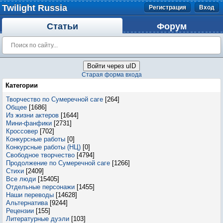
Twilight Russia
Регистрация
Вход
Статьи
Форум
Войти через uID
Старая форма входа
Категории
Творчество по Сумеречной саге
[264]
Общее
[1686]
Из жизни актеров
[1644]
Мини-фанфики
[2731]
Кроссовер
[702]
Конкурсные работы
[0]
Конкурсные работы (НЦ)
[0]
Свободное творчество
[4794]
Продолжение по Сумеречной саге
[1266]
Стихи
[2409]
Все люди
[15405]
Отдельные персонажи
[1455]
Наши переводы
[14628]
Альтернатива
[9244]
Рецензии
[155]
Литературные дуэли
[103]