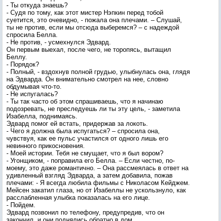
- Ты откуда знаешь?
- Судя по тому, как этот мистер Нэпкин перед тобой
суетится, это очевидно, - пожала она плечами. – Слушай,
ты не против, если мы отсюда выберемся? – с надеждой
спросила Белла.
- Не против, - усмехнулся Эдвард.
Он первым выехал, после чего, не торопясь, вытащил
Беллу.
- Порядок?
- Полный, - вздохнув полной грудью, улыбнулась она, глядя
на Эдварда. Он внимательно смотрел на нее, словно
обдумывая что-то.
- Не испугалась?
- Ты так часто об этом спрашиваешь, что я начинаю
подозревать, не преследуешь ли ты эту цель, - заметила
Изабелла, поднимаясь.
Эдвард помог ей встать, придержав за локоть.
- Чего я должна была испугаться? – спросила она,
чувствуя, как ее пульс участился от одного лишь его
невинного прикосновения.
- Моей истории. Тебя не смущает, что я был вором?
- Угонщиком, - поправила его Белла. – Если честно, по-
моему, это даже романтично. – Она рассмеялась в ответ на
удивленный взгляд Эдварда, а затем добавила, пожав
плечами: - Я всегда любила фильмы с Николасом Кейджем.
Мейсен закатил глаза, но от Изабеллы не ускользнуло, как
расслабленная улыбка показалась на его лице.
- Пойдем.
Эдвард позвонил по телефону, предупредив, что он
закончил, и они поднялись обратно в дом.