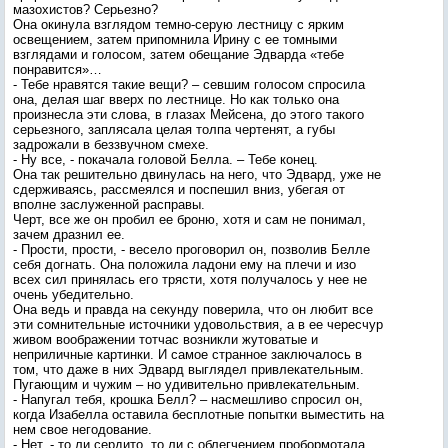
мазохистов? Серьезно?
Она окинула взглядом темно-серую лестницу с ярким
освещением, затем припомнила Ирину с ее томными
взглядами и голосом, затем обещание Эдварда «тебе
понравится»…
- Тебе нравятся такие вещи? – севшим голосом спросила
она, делая шаг вверх по лестнице. Но как только она
произнесла эти слова, в глазах Мейсена, до этого такого
серьезного, заплясала целая толпа чертенят, а губы
задрожали в беззвучном смехе.
- Ну все, - покачала головой Белла. – Тебе конец.
Она так решительно двинулась на него, что Эдвард, уже не
сдерживаясь, рассмеялся и поспешил вниз, убегая от
вполне заслуженной расправы.
Черт, все же он пробил ее броню, хотя и сам не понимал,
зачем дразнил ее.
- Прости, прости, - весело проговорил он, позволив Белле
себя догнать. Она положила ладони ему на плечи и изо
всех сил принялась его трясти, хотя получалось у нее не
очень убедительно.
Она ведь и правда на секунду поверила, что он любит все
эти сомнительные источники удовольствия, а в ее чересчур
живом воображении тотчас возникли жутоватые и
неприличные картинки. И самое странное заключалось в
том, что даже в них Эдвард выглядел привлекательным.
Пугающим и чужим – но удивительно привлекательным.
- Напугал тебя, крошка Белл? – насмешливо спросил он,
когда Изабелла оставила бесплотные попытки выместить на
нем свое негодование.
- Нет, - то ли сердито, то ли с облегчением пробормотала