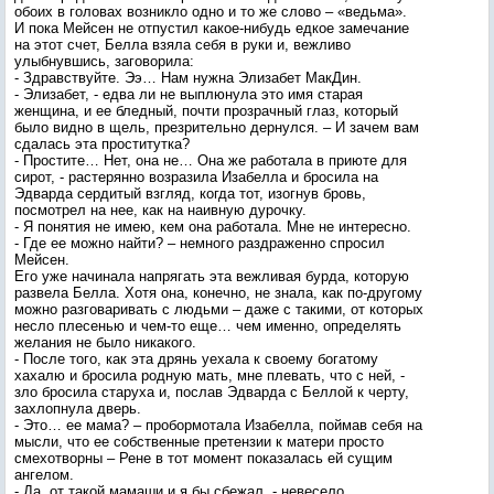
обоих в головах возникло одно и то же слово – «ведьма».
И пока Мейсен не отпустил какое-нибудь едкое замечание
на этот счет, Белла взяла себя в руки и, вежливо
улыбнувшись, заговорила:
- Здравствуйте. Ээ… Нам нужна Элизабет МакДин.
- Элизабет, - едва ли не выплюнула это имя старая
женщина, и ее бледный, почти прозрачный глаз, который
было видно в щель, презрительно дернулся. – И зачем вам
сдалась эта проститутка?
- Простите… Нет, она не… Она же работала в приюте для
сирот, - растерянно возразила Изабелла и бросила на
Эдварда сердитый взгляд, когда тот, изогнув бровь,
посмотрел на нее, как на наивную дурочку.
- Я понятия не имею, кем она работала. Мне не интересно.
- Где ее можно найти? – немного раздраженно спросил
Мейсен.
Его уже начинала напрягать эта вежливая бурда, которую
развела Белла. Хотя она, конечно, не знала, как по-другому
можно разговаривать с людьми – даже с такими, от которых
несло плесенью и чем-то еще… чем именно, определять
желания не было никакого.
- После того, как эта дрянь уехала к своему богатому
хахалю и бросила родную мать, мне плевать, что с ней, -
зло бросила старуха и, послав Эдварда с Беллой к черту,
захлопнула дверь.
- Это… ее мама? – пробормотала Изабелла, поймав себя на
мысли, что ее собственные претензии к матери просто
смехотворны – Рене в тот момент показалась ей сущим
ангелом.
- Да, от такой мамаши и я бы сбежал, - невесело