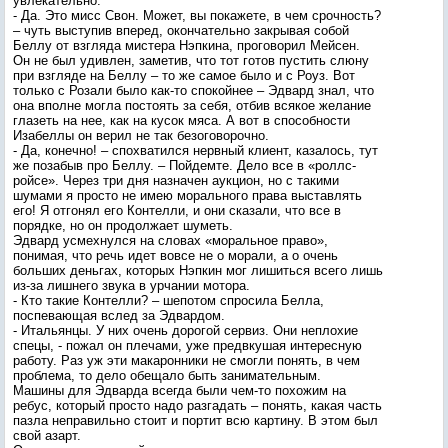
увлекательно.
- Да. Это мисс Свон. Может, вы покажете, в чем срочность?
– чуть выступив вперед, окончательно закрывая собой
Беллу от взгляда мистера Нэпкина, проговорил Мейсен.
Он не был удивлен, заметив, что тот готов пустить слюну
при взгляде на Беллу – то же самое было и с Роуз. Вот
только с Розали было как-то спокойнее – Эдвард знал, что
она вполне могла постоять за себя, отбив всякое желание
глазеть на нее, как на кусок мяса. А вот в способности
Изабеллы он верил не так безоговорочно.
- Да, конечно! – спохватился нервный клиент, казалось, тут
же позабыв про Беллу. – Пойдемте. Дело все в «роллс-
ройсе». Через три дня назначен аукцион, но с такими
шумами я просто не имею морального права выставлять
его! Я отгонял его Контелли, и они сказали, что все в
порядке, но он продолжает шуметь.
Эдвард усмехнулся на словах «моральное право»,
понимая, что речь идет вовсе не о морали, а о очень
больших деньгах, которых Нэпкин мог лишиться всего лишь
из-за лишнего звука в урчании мотора.
- Кто такие Контелли? – шепотом спросила Белла,
поспевающая вслед за Эдвардом.
- Итальянцы. У них очень дорогой сервиз. Они неплохие
спецы, - пожал он плечами, уже предвкушая интересную
работу. Раз уж эти макаронники не смогли понять, в чем
проблема, то дело обещало быть занимательным.
Машины для Эдварда всегда были чем-то похожим на
ребус, который просто надо разгадать – понять, какая часть
пазла неправильно стоит и портит всю картину. В этом был
свой азарт.