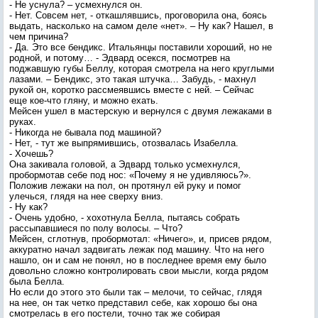
- Не уснула? – усмехнулся он.
- Нет. Совсем нет, - откашлявшись, проговорила она, боясь
выдать, насколько на самом деле «нет». – Ну как? Нашел, в
чем причина?
- Да. Это все бендикс. Итальянцы поставили хороший, но не
родной, и потому… - Эдвард осекся, посмотрев на
поджавшую губы Беллу, которая смотрела на него круглыми
лазами. – Бендикс, это такая штучка… Забудь, - махнул
рукой он, коротко рассмеявшись вместе с ней. – Сейчас
еще кое-что гляну, и можно ехать.
Мейсен ушел в мастерскую и вернулся с двумя лежаками в
руках.
- Никогда не бывала под машиной?
- Нет, - тут же выпрямившись, отозвалась Изабелла.
- Хочешь?
Она закивала головой, а Эдвард только усмехнулся,
пробормотав себе под нос: «Почему я не удивляюсь?».
Положив лежаки на пол, он протянул ей руку и помог
улечься, глядя на нее сверху вниз.
- Ну как?
- Очень удобно, - хохотнула Белла, пытаясь собрать
рассыпавшиеся по полу волосы. – Что?
Мейсен, сглотнув, пробормотал: «Ничего», и, присев рядом,
аккуратно начал задвигать лежак под машину. Что на него
нашло, он и сам не понял, но в последнее время ему было
довольно сложно контролировать свои мысли, когда рядом
была Белла.
Но если до этого это были так – мелочи, то сейчас, глядя
на нее, он так четко представил себе, как хорошо бы она
смотрелась в его постели, точно так же собирая