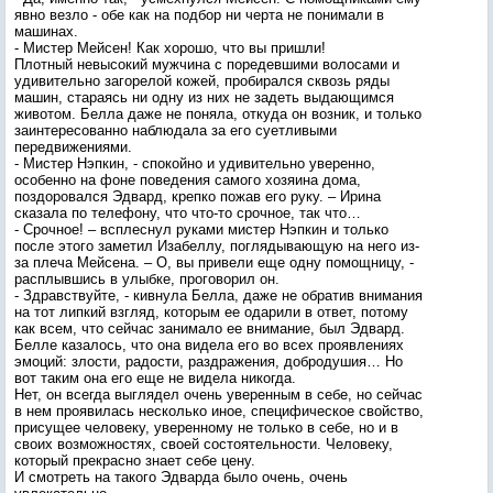
явно везло - обе как на подбор ни черта не понимали в
машинах.
- Мистер Мейсен! Как хорошо, что вы пришли!
Плотный невысокий мужчина с поредевшими волосами и
удивительно загорелой кожей, пробирался сквозь ряды
машин, стараясь ни одну из них не задеть выдающимся
животом. Белла даже не поняла, откуда он возник, и только
заинтересованно наблюдала за его суетливыми
передвижениями.
- Мистер Нэпкин, - спокойно и удивительно уверенно,
особенно на фоне поведения самого хозяина дома,
поздоровался Эдвард, крепко пожав его руку. – Ирина
сказала по телефону, что что-то срочное, так что…
- Срочное! – всплеснул руками мистер Нэпкин и только
после этого заметил Изабеллу, поглядывающую на него из-
за плеча Мейсена. – О, вы привели еще одну помощницу, -
расплывшись в улыбке, проговорил он.
- Здравствуйте, - кивнула Белла, даже не обратив внимания
на тот липкий взгляд, которым ее одарили в ответ, потому
как всем, что сейчас занимало ее внимание, был Эдвард.
Белле казалось, что она видела его во всех проявлениях
эмоций: злости, радости, раздражения, добродушия… Но
вот таким она его еще не видела никогда.
Нет, он всегда выглядел очень уверенным в себе, но сейчас
в нем проявилась несколько иное, специфическое свойство,
присущее человеку, уверенному не только в себе, но и в
своих возможностях, своей состоятельности. Человеку,
который прекрасно знает себе цену.
И смотреть на такого Эдварда было очень, очень