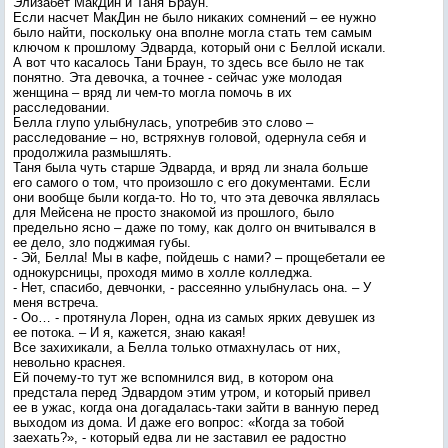
Элизабет МакДин и Таня Браун.
Если насчет МакДин не было никаких сомнений – ее нужно
было найти, поскольку она вполне могла стать тем самым
ключом к прошлому Эдварда, который они с Беллой искали.
А вот что касалось Тани Браун, то здесь все было не так
понятно. Эта девочка, а точнее - сейчас уже молодая
женщина – вряд ли чем-то могла помочь в их
расследовании.
Белла глупо улыбнулась, употребив это слово –
расследование – но, встряхнув головой, одернула себя и
продолжила размышлять.
Таня была чуть старше Эдварда, и вряд ли знала больше
его самого о том, что произошло с его документами. Если
они вообще были когда-то. Но то, что эта девочка являлась
для Мейсена не просто знакомой из прошлого, было
предельно ясно – даже по тому, как долго он вчитывался в
ее дело, зло поджимая губы.
- Эй, Белла! Мы в кафе, пойдешь с нами? – прощебетали ее
однокурсницы, проходя мимо в холле колледжа.
- Нет, спасибо, девчонки, - рассеянно улыбнулась она. – У
меня встреча.
- Оо… - протянула Лорен, одна из самых ярких девушек из
ее потока. – И я, кажется, знаю какая!
Все захихикали, а Белла только отмахнулась от них,
невольно краснея.
Ей почему-то тут же вспомнился вид, в котором она
предстала перед Эдвардом этим утром, и который привел
ее в ужас, когда она догадалась-таки зайти в ванную перед
выходом из дома. И даже его вопрос: «Когда за тобой
заехать?», - который едва ли не заставил ее радостно