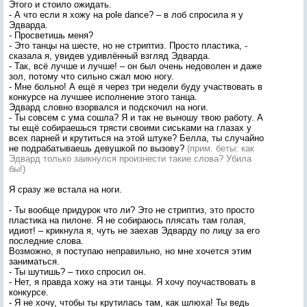
Этого и стоило ожидать.
- А что если я хожу на pole dance? – в лоб спросила я у
Эдварда.
- Просветишь меня?
- Это танцы на шесте, но не стриптиз. Просто пластика, -
сказала я, увидев удивлённый взгляд Эдварда.
- Так, всё лучше и лучше! – он был очень недоволен и даже
зол, потому что сильно сжал мою ногу.
- Мне больно! А ещё я через три недели буду участвовать в
конкурсе на лучшее исполнение этого танца.
Эдвард словно взорвался и подскочил на ноги.
- Ты совсем с ума сошла? Я и так не выношу твою работу. А
ты ещё собираешься трясти своими сиськами на глазах у
всех парней и крутиться на этой штуке? Белла, ты случайно
не подрабатываешь девушкой по вызову?
(прим. беты: как
Эдвард только заикнулся произнести такие слова? Убила
бы!)
Я сразу же встала на ноги.
- Ты вообще придурок что ли? Это не стриптиз, это просто
пластика на пилоне. Я не собираюсь плясать там голая,
идиот! – крикнула я, чуть не заехав Эдварду по лицу за его
последние слова.
Возможно, я поступаю неправильно, но мне хочется этим
заниматься.
- Ты шутишь? – тихо спросил он.
- Нет, я правда хожу на эти танцы. Я хочу поучаствовать в
конкурсе.
- Я не хочу, чтобы ты крутилась там, как шлюха! Ты ведь