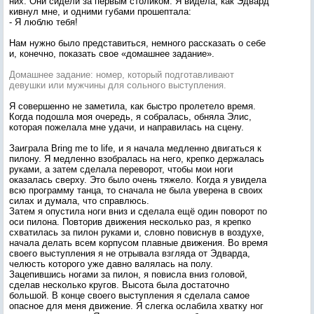
них. Они сидели за первым столиком. Я видела, как Эдвард
кивнул мне, и одними губами прошептала:
- Я люблю тебя!
Нам нужно было представиться, немного рассказать о себе
и, конечно, показать свое «домашнее задание».
Домашнее задание: номер, который подготавливают
девушки или мужчины для сольного выступления.
Я совершенно не заметила, как быстро пролетело время.
Когда подошла моя очередь, я собралась, обняла Элис,
которая пожелала мне удачи, и направилась на сцену.
Заиграла Bring me to life, и я начала медленно двигаться к
пилону. Я медленно взобралась на него, крепко держалась
руками, а затем сделала переворот, чтобы мои ноги
оказалась сверху. Это было очень тяжело. Когда я увидела
всю программу танца, то сначала не была уверена в своих
силах и думала, что справлюсь.
Затем я опустила ноги вниз и сделала ещё один поворот по
оси пилона. Повторив движения несколько раз, я крепко
схватилась за пилон руками и, словно повиснув в воздухе,
начала делать всем корпусом плавные движения. Во время
своего выступления я не отрывала взгляда от Эдварда,
челюсть которого уже давно валялась на полу.
Зацепившись ногами за пилон, я повисла вниз головой,
сделав несколько кругов. Высота была достаточно
большой. В конце своего выступления я сделала самое
опасное для меня движение. Я слегка ослабила хватку ног