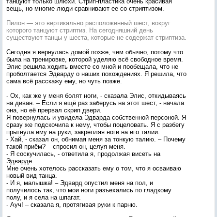
танцуют только шлюхи. Стрип-пластика очень красивая
вещь, но многие люди сравнивают ее со стриптизом.
Пилон — это вертикально расположенный шест, вокруг
которого танцуют стриптиз. На сегодняшний день
существуют танцы у шеста, которые не содержат стриптиза.
Сегодня я вернулась домой позже, чем обычно, потому что
была на тренировке, которой уделяю всё свободное время.
Элис решила ходить вместе со мной и пообещала, что не
проболтается Эдварду о наших похождениях. Я решила, что
сама всё расскажу ему, но чуть позже.
- Ох, как же у меня болят ноги, - сказала Элис, откидываясь
на диван. – Если я ещё раз заберусь на этот шест, - начала
она, но её прервал скрип двери.
Я повернулась и увидела Эдварда собственной персоной. Я
сразу же подскочила к нему, чтобы поцеловать. Я с разбегу
прыгнула ему на руки, закрепляя ноги на его талии.
- Хай, - сказал он, обнимая меня за тонкую талию. – Почему
такой приём? – спросил он, целуя меня.
- Я соскучилась, - ответила я, продолжая висеть на
Эдварде.
Мне очень хотелось рассказать ему о том, что я осваиваю
новый вид танца.
- И я, малышка! – Эдвард опустил меня на пол, и
получилось так, что мои ноги разъехались по гладкому
полу, и я села на шпагат.
- Ауч! – сказала я, протягивая руки к парню.