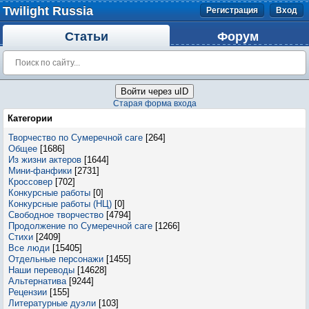
Twilight Russia
Регистрация
Вход
Статьи
Форум
Войти через uID
Старая форма входа
Категории
Творчество по Сумеречной саге
[264]
Общее
[1686]
Из жизни актеров
[1644]
Мини-фанфики
[2731]
Кроссовер
[702]
Конкурсные работы
[0]
Конкурсные работы (НЦ)
[0]
Свободное творчество
[4794]
Продолжение по Сумеречной саге
[1266]
Стихи
[2409]
Все люди
[15405]
Отдельные персонажи
[1455]
Наши переводы
[14628]
Альтернатива
[9244]
Рецензии
[155]
Литературные дуэли
[103]