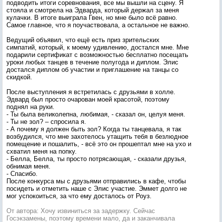
подводить итоги соревнования, все мы вышли на сцену. Я
стояла и смотрела на Эдварда, который держал за меня
кулачки. В итоге выиграла Гвен, но мне было всё равно.
Самое главное, что я поучаствовала, а остальное не важно.
Ведущий объявил, что ещё есть приз зрительских
симпатий, который, к моему удивлению, достался мне. Мне
подарили сертификат с возможностью бесплатно посещать
уроки любых танцев в течение полугода и диплом. Элис
достался диплом об участии и приглашение на танцы со
скидкой.
После выступления я встретилась с друзьями в холле.
Эдвард был просто очарован моей красотой, поэтому
поднял на руки.
- Ты была великолепна, любимая, - сказал он, целуя меня.
- Ты не зол? – спросила я.
- А почему я должен быть зол? Когда ты танцевала, я так
возбудился, что мне захотелось утащить тебя в безлюдное
помещение и пошалить, - всё это он прошептал мне на ухо и
схватил меня на попку.
- Белла, Белла, ты просто потрясающая, - сказали друзья,
обнимая меня.
- Спасибо.
После конкурса мы с друзьями отправились в кафе, чтобы
посидеть и отметить наше с Элис участие. Эммет долго не
мог успокоиться, за что ему досталось от Роуз.
От автора: Хочу извиниться за задержку. Сейчас
Госэкзамены, поэтому времени мало, да и заканчивала