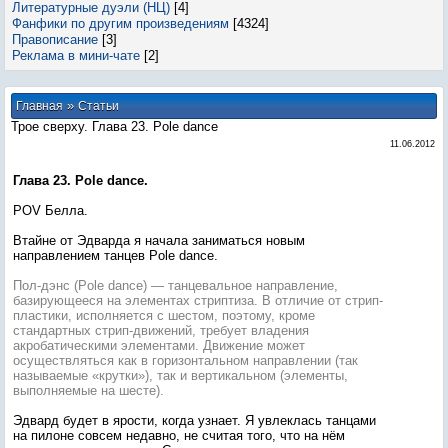
Литературные дуэли (НЦ)
[4]
Фанфики по другим произведениям
[4324]
Правописание
[3]
Реклама в мини-чате
[2]
»
Главная
Статьи
Трое сверху. Глава 23. Pole dance
11.06.2012
Глава 23. Pole dance.
POV Белла.
Втайне от Эдварда я начала заниматься новым
направлением танцев Pole dance.
Пол-дэнс (Pole dance) — танцевальное направление,
базирующееся на элементах стриптиза. В отличие от стрип-
пластики, исполняется с шестом, поэтому, кроме
стандартных стрип-движений, требует владения
акробатическими элементами. Движение может
осуществляться как в горизонтальном направлении (так
называемые «крутки»), так и вертикальном (элементы,
выполняемые на шесте).
Эдвард будет в ярости, когда узнает. Я увлеклась танцами
на пилоне совсем недавно, не считая того, что на нём