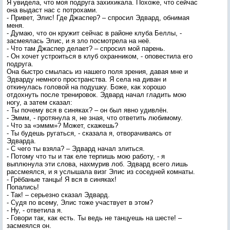
Я увидела, что моя подруга захихикала. Похоже, что сейчас
она выдаст нас с потрохами.
- Привет, Элис! Где Джаспер? – спросил Эдвард, обнимая
меня.
- Думаю, что он кружит сейчас в районе клуба Беллы, -
засмеялась Элис, и я зло посмотрела на неё.
- Что там Джаспер делает? – спросил мой парень.
- Он хочет устроиться в клуб охранником, - оповестила его
подруга.
Она быстро смылась из нашего поля зрения, давая мне и
Эдварду немного пространства. Я села на диван и
откинулась головой на подушку. Боже, как хорошо
отдохнуть после тренировок. Эдвард начал гладить мою
ногу, а затем сказал:
- Ты почему вся в синяках? – он был явно удивлён.
- Эммм, - протянула я, не зная, что ответить любимому.
- Что за «эммм»? Может, скажешь?
- Ты будешь ругаться, - сказала я, отворачиваясь от
Эдварда.
- С чего ты взяла? – Эдвард начал злиться.
- Потому что ты и так еле терпишь мою работу, - я
выплюнула эти слова, нахмурив лоб. Эдвард всего лишь
рассмеялся, и я услышала визг Элис из соседней комнаты.
- Грёбаные танцы! Я вся в синяках!
Попались!
- Так! – серьезно сказал Эдвард.
- Судя по всему, Элис тоже участвует в этом?
- Ну, - ответила я.
- Говори так, как есть. Ты ведь не танцуешь на шесте! –
засмеялся он.