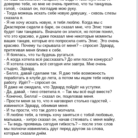
доверяю тебе, но мне не очень приятно, что ты танцуешь
голой, - сказал он, погладив мою руку.
- Тогда можешь искать себе новую девушку, - сквозь слезы
сказала я.
- Я не хочу искать новую, я тебя люблю. Когда мы с
Джаспером сидели в баре, он сказал мне, что Элис тоже
будет там танцевать. Вначале он злился, но потом понял,
что это красиво, и даже показал мне некоторые моменты
ваших танцев, которые его попросила снять Элис. Это очень
красиво. Почему ты скрывала от меня? – спросил Эдвард,
притягивая меня ближе к себе.
- Я боялась, что ты будешь ругаться.
- А когда хотела всё рассказать? До или после конкурса?
- Я хотела сказать всё сегодня или завтра. Мне очень
стыдно, Эдвард.
- Беллз, давай сделаем так. Я даю тебе возможность
поработать в клубе до лета, а потом мы ищем тебе новую
работу. Идёт? – спросил он.
Я даже не ожидала, что Эдвард пойдёт на уступки.
- Да, давай, - тихо ответила я. – Так мы всё ещё вместе?
- Конечно, Белла! – сказал он, поцеловав меня.
- Прости меня за то, что я наговорил столько гадостей, -
извинился Эдвард, обнимая меня.
- И ты прости, что так долго молчала.
- Я люблю тебя, а теперь хочу заняться с тобой любовью,
малышка, - хитро сказал он, начав стягивать с меня майку.
– Ты ведь проявишь сегодня гибкость? – после этих слов
мы полночи извинялись друг перед другом за слова,
которые сказали днём.