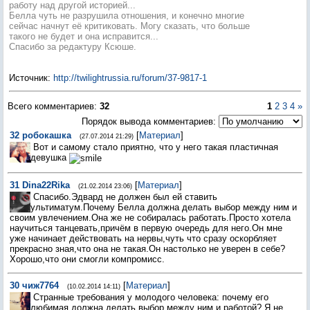
работу над другой историей...
Белла чуть не разрушила отношения, и конечно многие
сейчас начнут её критиковать. Могу сказать, что больше
такого не будет и она исправится...
Спасибо за редактуру Ксюше.
Источник
:
http://twilightrussia.ru/forum/37-9817-1
Всего комментариев
:
32
1
2
3
4
»
Порядок вывода комментариев:
32
робокашка
[
Материал
]
(27.07.2014 21:29)
Вот и самому стало приятно, что у него такая пластичная
девушка
31
Dina22Rika
[
Материал
]
(21.02.2014 23:06)
Спасибо.Эдвард не должен был ей ставить
ультиматум.Почему Белла должна делать выбор между ним и
своим увлечением.Она же не собиралась работать.Просто хотела
научиться танцевать,причём в первую очередь для него.Он мне
уже начинает действовать на нервы,чуть что сразу оскорбляет
прекрасно зная,что она не такая.Он настолько не уверен в себе?
Хорошо,что они смогли компромисс.
30
чиж7764
[
Материал
]
(10.02.2014 14:11)
Странные требования у молодого человека: почему его
любимая должна делать выбор между ним и работой? Я не