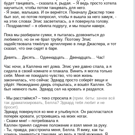
будет танцевать, - сказала я, рыдая. – Я ведь просто хотела
научиться, чтобы потом танцевать для него.
- Я знаю, малышка. И он вернётся. Поначалу Джаспер тоже
был зол, но потом попросил, чтобы я вышла за него замуж, -
на этих словах Элис засветилась, а я повернула голову.
- Поздравляю! – я обняла подругу, и мы пошли наверх.
Пока мы разбирали сумки, я пыталась дозвониться до
любимого, но он не брал трубку. Поэтому Элис
задействовала тяжёлую артиллерию в лице Джаспера, и тот
сказал, что они сидят в баре.
Девять… Десять… Одиннадцать… Двенадцать… Час!
Час ночи, а Каллена нет дома. Элис уже давно спала, а я
сидела в своей комнате и плакала. Винить я могла только
себя. Меня не покидало чувство, что моя жизнь
закончилась, что сейчас Эдвард просто соберёт вещи и
уйдёт. Неожиданно дверь открылась, и вошёл Каллен. Он
был немного пьян. Эдвард сел на кровать и разделся.
- Мы расстаёмся? – тихо спросила я
(прим. беты: зачем всё
так драматизировать, Белла? Эдвард тебя любит и не
бросит).
Эдвард повернулся ко мне и улыбнулся. Он распластался
поперёк кровати, устроившись на моих ногах.
- Скажи мне! – потребовала я.
Каллен принял сидячее положение и взял меня за руку.
- Ты, правда, расстроила меня, Белла. Я вижу, как ты
хочешь заниматься танцами, но ведь я твой мужчина. Я