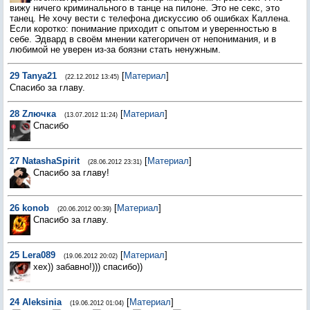
вижу ничего криминального в танце на пилоне. Это не секс, это
танец. Не хочу вести с телефона дискуссию об ошибках Каллена.
Если коротко: понимание приходит с опытом и уверенностью в
себе. Эдвард в своём мнении категоричен от непонимания, и в
любимой не уверен из-за боязни стать ненужным.
29
Tanya21
[
Материал
]
(22.12.2012 13:45)
Спасибо за главу.
28
Zлючка
[
Материал
]
(13.07.2012 11:24)
Спасибо
27
NatashaSpirit
[
Материал
]
(28.06.2012 23:31)
Спасибо за главу!
26
konob
[
Материал
]
(20.06.2012 00:39)
Спасибо за главу.
25
Lera089
[
Материал
]
(19.06.2012 20:02)
хех)) забавно!))) спасибо))
24
Aleksinia
[
Материал
]
(19.06.2012 01:04)