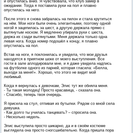
и опустилась вниз. Я чувствовала, что клуб замер в
ожидании. Тогда я поставила руки на пол и плавно
опустилась на него.
После этого я снова забралась на пилон и стала крутиться
на нём. Мои ноги были очень элегантными, поэтому одной
ногой я зацепилась за шест, а другую держала прямо с
вытянутым носком. Я медленно убирала руки с шеста,
держа их сзади вытянутыми. Меня держала только одна
левая нога. Когда номер подошёл к концу, я плавно
опустилась на пол.
Встав на ноги, я поклонилась и увидела, что мои друзья
находятся в приятном шоке от моего выступления. Все
гости в зале аплодировали мне, и я даже увидела надпись
на футболке одного из парней, которая гласила: «Белла,
выходи за меня!». Хорошо, что этого не видит мой
любимый.
Когда я вернулась к девочкам, Элис тут же обняла меня.
- Ты такая молодец! Просто красавица, - сказала она.
- Спасибо, теперь твоя очередь.
Я присела на стул, отпивая из бутылки. Рядом со мной села
девушка.
- Как долго ты училась танцевать? – спросила она.
- Несколько недель.
Элис выступила просто шикарно, да и в своём костюме
выглядела она просто сногсшибательно. Когда пришла пора