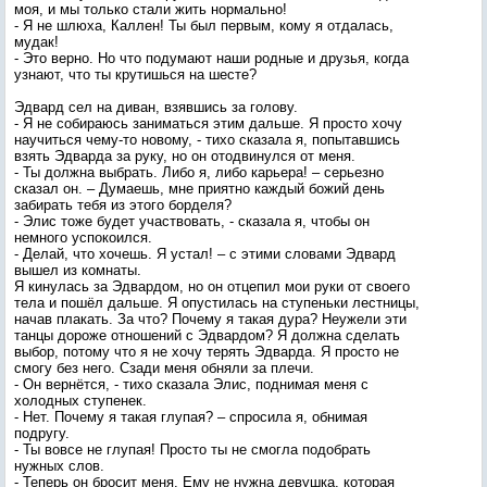
моя, и мы только стали жить нормально!
- Я не шлюха, Каллен! Ты был первым, кому я отдалась,
мудак!
- Это верно. Но что подумают наши родные и друзья, когда
узнают, что ты крутишься на шесте?
Эдвард сел на диван, взявшись за голову.
- Я не собираюсь заниматься этим дальше. Я просто хочу
научиться чему-то новому, - тихо сказала я, попытавшись
взять Эдварда за руку, но он отодвинулся от меня.
- Ты должна выбрать. Либо я, либо карьера! – серьезно
сказал он. – Думаешь, мне приятно каждый божий день
забирать тебя из этого борделя?
- Элис тоже будет участвовать, - сказала я, чтобы он
немного успокоился.
- Делай, что хочешь. Я устал! – с этими словами Эдвард
вышел из комнаты.
Я кинулась за Эдвардом, но он отцепил мои руки от своего
тела и пошёл дальше. Я опустилась на ступеньки лестницы,
начав плакать. За что? Почему я такая дура? Неужели эти
танцы дороже отношений с Эдвардом? Я должна сделать
выбор, потому что я не хочу терять Эдварда. Я просто не
смогу без него. Сзади меня обняли за плечи.
- Он вернётся, - тихо сказала Элис, поднимая меня с
холодных ступенек.
- Нет. Почему я такая глупая? – спросила я, обнимая
подругу.
- Ты вовсе не глупая! Просто ты не смогла подобрать
нужных слов.
- Теперь он бросит меня. Ему не нужна девушка, которая