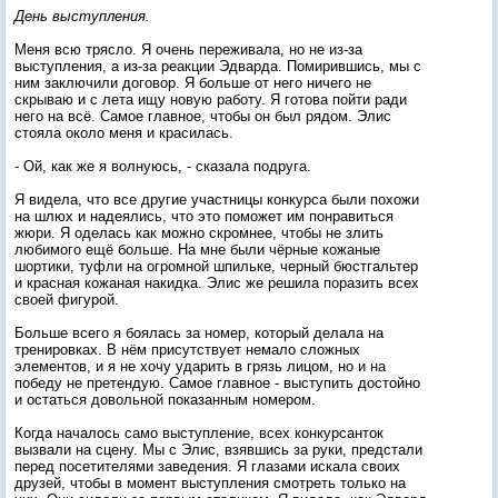
День выступления.
Меня всю трясло. Я очень переживала, но не из-за
выступления, а из-за реакции Эдварда. Помирившись, мы с
ним заключили договор. Я больше от него ничего не
скрываю и с лета ищу новую работу. Я готова пойти ради
него на всё. Самое главное, чтобы он был рядом. Элис
стояла около меня и красилась.
- Ой, как же я волнуюсь, - сказала подруга.
Я видела, что все другие участницы конкурса были похожи
на шлюх и надеялись, что это поможет им понравиться
жюри. Я оделась как можно скромнее, чтобы не злить
любимого ещё больше. На мне были чёрные кожаные
шортики, туфли на огромной шпильке, черный бюстгальтер
и красная кожаная накидка. Элис же решила поразить всех
своей фигурой.
Больше всего я боялась за номер, который делала на
тренировках. В нём присутствует немало сложных
элементов, и я не хочу ударить в грязь лицом, но и на
победу не претендую. Самое главное - выступить достойно
и остаться довольной показанным номером.
Когда началось само выступление, всех конкурсанток
вызвали на сцену. Мы с Элис, взявшись за руки, предстали
перед посетителями заведения. Я глазами искала своих
друзей, чтобы в момент выступления смотреть только на