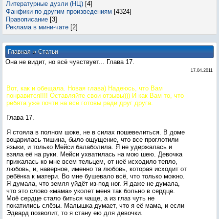
Литературные дуэли (НЦ)
[4]
Фанфики по другим произведениям
[4324]
Правописание
[3]
Реклама в мини-чате
[2]
»
Главная
Статьи
Она не видит, но всё чувствует... Глава 17.
17.04.2011
Вот, как и обещала. Новая глава) Надеюсь, что Вам
понравится!!!! Оставляйте свои отзывы))) И как Вам то, что
ребята уже почти на всё готовы ради друг друга.
Глава 17.
Я стояла в полном шоке, не в силах пошевелиться. В доме
воцарилась тишина, было ощущение, что все проглотили
языки, и только Мейси балаболила. Я не удержалась и
взяла её на руки. Мейси ухватилась на мою шею. Девочка
прижалась ко мне всем тельцем, от неё исходило тепло,
любовь, и, наверное, именно та любовь, которая исходит от
ребёнка к матери. Во мне бушевало всё, что только можно.
Я думала, что земля уйдёт из-под ног. Я даже не думала,
что это слово «мама» уколет меня так больно в сердце.
Моё сердце стало биться чаще, а из глаз чуть не
покатились слёзы. Малышка думает, что я её мама, и если
Эдвард позволит, то я стану ею для девочки.