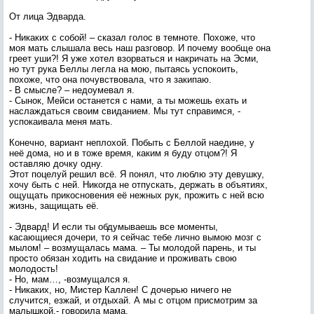
От лица Эдварда.
- Никаких с собой! – сказал голос в темноте. Похоже, что
моя мать слышала весь наш разговор. И почему вообще она
греет уши?! Я уже хотел взорваться и накричать на Эсми,
но тут рука Беллы легла на мою, пытаясь успокоить,
похоже, что она почувствовала, что я закипаю.
- В смысле? – недоумевал я.
- Сынок, Мейси останется с нами, а ты можешь ехать и
наслаждаться своим свиданием. Мы тут справимся, -
успокаивала меня мать.
Конечно, вариант неплохой. Побыть с Беллой наедине, у
неё дома, но и в тоже время, каким я буду отцом?! Я
оставляю дочку одну.
Этот поцелуй решил всё. Я понял, что люблю эту девушку,
хочу быть с ней. Никогда не отпускать, держать в объятиях,
ощущать прикосновения её нежных рук, прожить с ней всю
жизнь, защищать её.
- Эдвард! И если ты обдумываешь все моменты,
касающиеся дочери, то я сейчас тебе лично вымою мозг с
мылом! – возмущалась мама. – Ты молодой парень, и ты
просто обязан ходить на свидание и проживать свою
молодость!
- Но, мам…, -возмущался я.
- Никаких, но, Мистер Каллен! С дочерью ничего не
случится, езжай, и отдыхай. А мы с отцом присмотрим за
малышкой,- говорила мама.