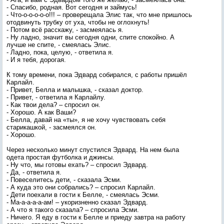
- Спасибо, родная. Вот сегодня и займусь!
- Что-о-о-о-о-о!!! – проверещала Элис так, что мне пришлось
отодвинуть трубку от уха, чтобы не оглохнуть!
- Потом всё расскажу, - засмеялась я.
- Ну ладно, значит вы сегодня одни, спите спокойно. А
лучше не спите, - смеялась Элис.
- Ладно, пока, целую, - ответила я.
- И я тебя, дорогая.
К тому времени, пока Эдвард собирался, с работы пришёл
Карлайл.
- Привет, Белла и малышка, - сказал доктор.
- Привет, - ответила я Карлайлу.
- Как твои дела? – спросил он.
- Хорошо. А как Ваши?
- Белла, давай на «ты», я не хочу чувствовать себя
старикашкой, - засмеялся он.
- Хорошо.
Через несколько минут спустился Эдвард. На нем была
одета простая футболка и джинсы.
- Ну что, мы готовы ехать? – спросил Эдвард.
- Да, - ответила я.
- Повеселитесь дети, - сказала Эсми.
- А куда это они собрались? – спросил Карлайл.
- Дети поехали в гости к Белле, - смеялась Эсми.
- Ма-а-а-а-а-ам! – укоризненно сказал Эдвард.
- А что я такого сказала? – спросила Эсми.
- Ничего. Я еду в гости к Белле и приеду завтра на работу