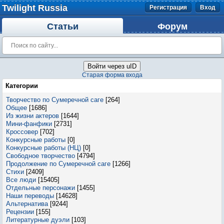
Twilight Russia
Регистрация
Вход
Статьи
Форум
Войти через uID
Старая форма входа
Категории
Творчество по Сумеречной саге
[264]
Общее
[1686]
Из жизни актеров
[1644]
Мини-фанфики
[2731]
Кроссовер
[702]
Конкурсные работы
[0]
Конкурсные работы (НЦ)
[0]
Свободное творчество
[4794]
Продолжение по Сумеречной саге
[1266]
Стихи
[2409]
Все люди
[15405]
Отдельные персонажи
[1455]
Наши переводы
[14628]
Альтернатива
[9244]
Рецензии
[155]
Литературные дуэли
[103]