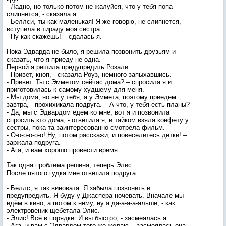
- Ладно, но только потом не жалуйся, что у тебя попа
слипнется, - сказала я.
- Беллси, ты как маленькая! Я же говорю, не слипнется, -
вступила в тираду моя сестра.
- Ну как скажешь! – сдалась я.
Пока Эдварда не было, я решила позвонить друзьям и
сказать, что я приеду не одна.
Первой я решила предупредить Розали.
- Привет, кноп, - сказала Роуз, немного запыхавшись.
- Привет. Ты с Эмметом сейчас дома? – спросила я и
приготовилась к самому худшему для меня.
- Мы дома, но не у тебя, а у Эммета, поэтому приедем
завтра, - прохихикала подруга. – А что, у тебя есть планы?
- Да, мы с Эдвардом едем ко мне, вот я и позвонила
спросить кто дома, - ответила я, и тайком взяла конфету у
сестры, пока та заинтересованно смотрела фильм.
- О-о-о-о-о-о! Ну, потом расскажи, и повеселитесь детки! –
заржала подруга.
- Ага, и вам хорошо провести время.
Так одна проблема решена, теперь Элис.
После пятого гудка мне ответила подруга.
- Беллс, я так виновата. Я забыла позвонить и
предупредить. Я буду у Джаспера ночевать. Вначале мы
идём в кино, а потом к нему, ну а да-а-а-а-альше, - как
электровеник щебетала Элис.
- Элис! Всё в порядке. И вы быстро, - засмеялась я.
- Ага, и вам с Эдвардом того же желаю, - засмеялась она.