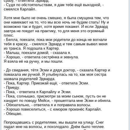
сразу, - ответила Эдвард.
- Судя по обстоятельствам, я дам тебе ещё выходной, -
смеялся Карлайл.
Хотя мне было не очень смешно, я была смущена тем, что
они намекают на то, что мы всю ночь не будем спать! Ну и
возможно так и будет, хотя время покажет. И если Эдвард
завтра не поедет на практику, то для меня это огромный
плюс.
- Белла, поехали, пока мои родители до конца не вогнали
тебя в краску, - смеялся Эдвард и тем самым вывел меня
из транса. Я подошла к Картер.
- Малыш, поехали домой, - сказала я.
- Хорошо, - ответила сестрёнка и зевнула.
Я взяла её на ручку, и мы пошли.
- До свидания, тётя Эсми и дядя доктор, - сказала Картер и
помахала им ручкой. Я улыбнулась на то, как моя сестра
назвала родителей Эдварда.
- Пока, Картер. Приезжай ещё, - ответила Эсми.
- Приеду.
- Пока, - ответила я Карлайлу и Эсми.
- Пока, солнышко, присмотри за моим сыном, пусть он не
хандрит по поводу Мейси, - прошептала мне Эсми и обняла.
- Обязательно, - ответила я и поправила волосы.
- Хорошо повеселиться, - с юмором произнёс Карлайл.
- Обещаю.
Попрощавшись с родителями, мы вышли на улицу. Снег
падал мне на волосы, и похолодало. Днём было теплее.