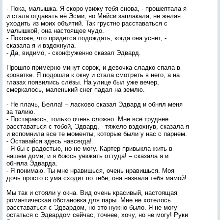
- Пока, малышка. Я скоро увижу тебя снова, - прошептала я
и стала отдавать её Эсми, но Мейси заплакала, не желая
уходить из моих объятий. Так грустно расставаться с
малышкой, она настоящее чудо.
- Похоже, что придётся подождать, когда она уснёт, -
сказала я и вздохнула.
- Да, видимо, - сконфуженно сказал Эдвард.
Прошло примерно минут сорок, и девочка сладко спала в
кроватке. Я подошла к окну и стала смотреть в него, а на
глазах появились слёзы. На улице был уже вечер,
смеркалось, маленький снег падал на землю.
- Не плачь, Белла! – ласково сказал Эдвард и обнял меня
за талию.
- Постараюсь, только очень сложно. Мне всё труднее
расставаться с тобой, Эдвард, - тяжело вздохнув, сказала я
и вспомнила все те моменты, которые были у нас с парнем.
- Оставайся здесь навсегда!
- Я бы с радостью, но не могу. Картер привыкла жить в
нашем доме, и я боюсь уезжать оттуда! – сказала я и
обняла Эдварда.
- Я понимаю. Ты мне нравишься, очень нравишься. Моя
дочь просто с ума сходит по тебе, она назвала тебя мамой!
Мы так и стояли у окна. Вид очень красивый, настоящая
романтическая обстановка для пары. Мне не хотелось
расставаться с Эдвардом, но это нужно было. Я не могу
остаться с Эдвардом сейчас, точнее, хочу, но не могу! Руки