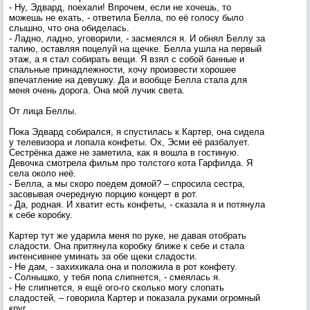
- Ну, Эдвард, поехали! Впрочем, если не хочешь, то
можешь не ехать, - ответила Белла, по её голосу было
слышно, что она обиделась.
- Ладно, ладно, уговорили, - засмеялся я. И обнял Беллу за
талию, оставляя поцелуй на щечке. Белла ушла на первый
этаж, а я стал собирать вещи. Я взял с собой банные и
спальные принадлежности, хочу произвести хорошее
впечатление на девушку. Да и вообще Белла стала для
меня очень дорога. Она мой лучик света.
От лица Беллы.
Пока Эдвард собирался, я спустилась к Картер, она сидела
у телевизора и лопала конфеты. Ох, Эсми её разбалует.
Сестрёнка даже не заметила, как я вошла в гостиную.
Девочка смотрела фильм про толстого кота Гарфилда. Я
села около неё.
- Белла, а мы скоро поедем домой? – спросила сестра,
засовывая очередную порцию концерт в рот.
- Да, родная. И хватит есть конфеты, - сказала я и потянула
к себе коробку.
Картер тут же ударила меня по руке, не давая отобрать
сладости. Она притянула коробку ближе к себе и стала
интенсивнее уминать за обе щеки сладости.
- Не дам, - захихикала она и положила в рот конфету.
- Солнышко, у тебя попа слипнется, - смеялась я.
- Не слипнется, я ещё ого-го сколько могу слопать
сладостей, – говорила Картер и показала руками огромный
круг.