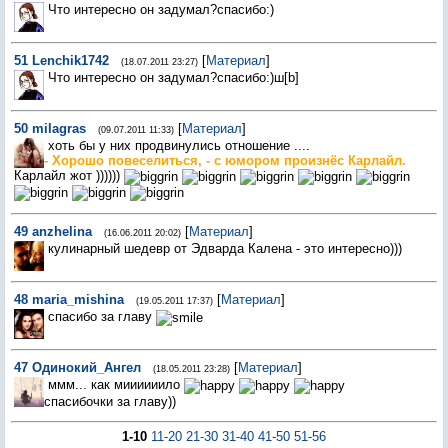
Что интересно он задумал?спасибо:)
51
Lenchik1742
[
Материал
]
(18.07.2011 23:27)
Что интересно он задумал?спасибо:)ш[b]
50
milagras
[
Материал
]
(09.07.2011 11:33)
хоть бы у них продвинулись отношение ....
- Хорошо повеселиться, - с юмором произнёс Карлайл.
Карлайл жот ))))))
49
anzhelina
[
Материал
]
(16.06.2011 20:02)
кулинарный шедевр от Эдварда Калена - это интересно)))
48
maria_mishina
[
Материал
]
(19.05.2011 17:37)
спасибо за главу
47
Одинокий_Ангел
[
Материал
]
(18.05.2011 23:28)
ммм... как миииииило
спасибочки за главу))
1-10
11-20
21-30
31-40
41-50
51-56