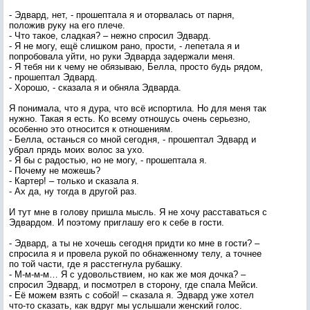
- Эдвард, нет, - прошептала я и оторвалась от парня,
положив руку на его плече.
- Что такое, сладкая? – нежно спросил Эдвард.
- Я не могу, ещё слишком рано, прости, - лепетала я и
попробовала уйти, но руки Эдварда задержали меня.
- Я тебя ни к чему не обязываю, Белла, просто будь рядом,
- прошептал Эдвард.
- Хорошо, - сказала я и обняла Эдварда.
Я понимала, что я дура, что всё испортила. Но для меня так
нужно. Такая я есть. Ко всему отношусь очень серьезно,
особенно это относится к отношениям.
- Белла, останься со мной сегодня, - прошептал Эдвард и
убрал прядь моих волос за ухо.
- Я бы с радостью, но не могу, - прошептала я.
- Почему не можешь?
- Картер! – только и сказала я.
- Ах да, ну тогда в другой раз.
И тут мне в голову пришла мысль. Я не хочу расставаться с
Эдвардом. И поэтому приглашу его к себе в гости.
- Эдвард, а ты не хочешь сегодня придти ко мне в гости? –
спросила я и провела рукой по обнаженному телу, а точнее
по той части, где я расстегнула рубашку.
- М-м-м-м… Я с удовольствием, но как же моя дочка? –
спросил Эдвард, и посмотрел в сторону, где спала Мейси.
- Её можем взять с собой! – сказала я. Эдвард уже хотел
что-то сказать, как вдруг мы услышали женский голос.