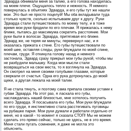
Эдварда обнимали меня за талию, а его голова находилась
на моем плече. Ощущалось тепло и нежность. Я немного
повернулась в объятиях Эдварда, и его губы тут же нашли
мои. Это был не просто поцелуй! Мы оба вкладывали туда
столько чувств, сколько испытываем друг к другу. Руки
Эдварда стали путешествовать по моему телу, и в тоже
время мои руки бродили по его плечам. Я прижалась к нему
ближе, пытаясь до максимума сократить расстояние. Мои
руки были в волосах Эдварда, притягивая его ближе.
Эдвард же, не теряя ни минуты, перевернул нас, и я
оказалась прижата к стене. Его губы путешествовали по
моей шее, оставляя следы, руки блуждали по моей спине,
плечам, груди. Я откинула голову назад и немного
застонала, Эдвард сразу прикрыл мои губы рукой, чтобы мы
не разбудили малышку. Когда мои мысли стали
возвращаться на свои места, то я взглянула на Эдварда.
Он смотрел на меня своими голубыми глазами, которые
сверкали от счастья. Одна его рука дотронулась до моей
щеки, а другая лежала на моей талии.
Я не стала тянуть, и поэтому сама припала своими устами к
губам Эдварда. На этот раз, я ласкала его губы,
наслаждалась нашей близостью, мне хотелось получить
всего Эдварда. Я посасывала его губы. Мои руки блуждали
по его груди, я инстинктивно стала расстегивать пуговицы
на рубашке парня. Мои руки думали и работали отдельно от
меня, но в какой - то момент я сказала СТОП! Мы не можем
сделать это прямо сейчас, только не здесь, не в это время.
Меня стали пугать сомнения, я даже не могла это
объяснить.