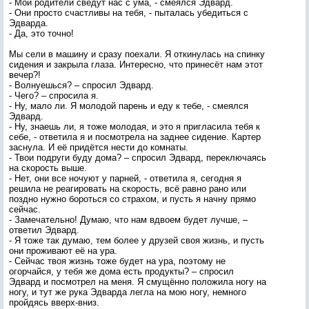
- Мои родители сведут нас с ума, - смеялся Эдвард.
- Они просто счастливы на тебя, - пыталась убедиться с
Эдварда.
- Да, это точно!
Мы сели в машину и сразу поехали. Я откинулась на спинку
сидения и закрыла глаза. Интересно, что принесёт нам этот
вечер?!
- Волнуешься? – спросил Эдвард.
- Чего? – спросила я.
- Ну, мало ли. Я молодой парень и еду к тебе, - смеялся
Эдвард.
- Ну, знаешь ли, я тоже молодая, и это я пригласила тебя к
себе, - ответила я и посмотрела на заднее сидение. Картер
заснула. И её придётся нести до комнаты.
- Твои подруги буду дома? – спросил Эдвард, переключаясь
на скорость выше.
- Нет, они все ночуют у парней, - ответила я, сегодня я
решила не реагировать на скорость, всё равно рано или
поздно нужно бороться со страхом, и пусть я начну прямо
сейчас.
- Замечательно! Думаю, что нам вдвоем будет лучше, –
ответил Эдвард.
- Я тоже так думаю, тем более у друзей своя жизнь, и пусть
они проживают её на ура.
- Сейчас твоя жизнь тоже будет на ура, поэтому не
огорчайся, у тебя же дома есть продукты? – спросил
Эдвард и посмотрел на меня. Я смущённо положила ногу на
ногу, и тут же рука Эдварда легла на мою ногу, немного
пройдясь вверх-вниз.