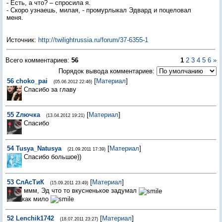
- Есть, а что? – спросила я.
- Скоро узнаешь, милая, - промурлыкал Эдвард и поцеловал
меня.
Источник
:
http://twilightrussia.ru/forum/37-6355-1
Всего комментариев
:
56
1
2
3
4
5
6
»
Порядок вывода комментариев:
56
choko_pai
[
Материал
]
(05.06.2012 22:46)
Спасибо за главу
55
Zлючка
[
Материал
]
(13.04.2012 19:21)
Спасибо
54
Tusya_Natusya
[
Материал
]
(21.09.2011 17:39)
Спасибо большое))
53
СлАсТиК
[
Материал
]
(15.09.2011 23:49)
ммм, Эд что то вкусненькое задумал
как мило
52
Lenchik1742
[
Материал
]
(18.07.2011 23:27)