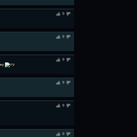
0
0
0
лку
0
0
0