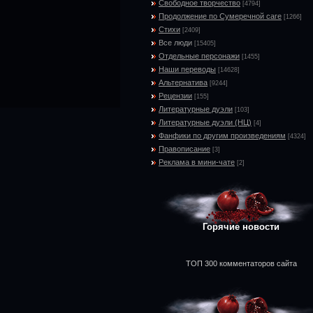
Свободное творчество
[4794]
Продолжение по Сумеречной саге
[1266]
Стихи
[2409]
Все люди
[15405]
Отдельные персонажи
[1455]
Наши переводы
[14628]
Альтернатива
[9244]
Рецензии
[155]
Литературные дуэли
[103]
Литературные дуэли (НЦ)
[4]
Фанфики по другим произведениям
[4324]
Правописание
[3]
Реклама в мини-чате
[2]
Горячие новости
ТОП 300 комментаторов сайта