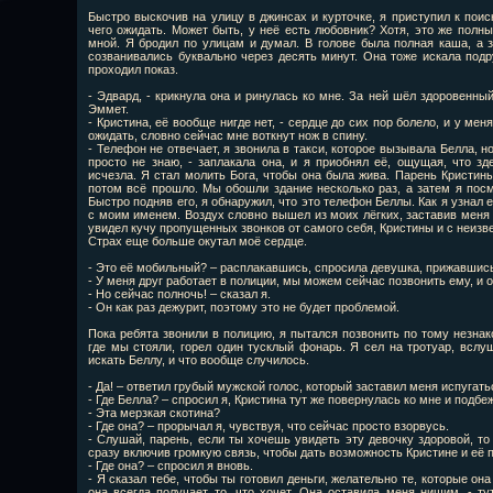
Быстро выскочив на улицу в джинсах и курточке, я приступил к поис
чего ожидать. Может быть, у неё есть любовник? Хотя, это же полны
мной. Я бродил по улицам и думал. В голове была полная каша, а 
созванивались буквально через десять минут. Она тоже искала подру
проходил показ.
- Эдвард, - крикнула она и ринулась ко мне. За ней шёл здоровенный
Эммет.
- Кристина, её вообще нигде нет, - сердце до сих пор болело, и у мен
ожидать, словно сейчас мне воткнут нож в спину.
- Телефон не отвечает, я звонила в такси, которое вызывала Белла, но
просто не знаю, - заплакала она, и я приобнял её, ощущая, что зд
исчезла. Я стал молить Бога, чтобы она была жива. Парень Кристины
потом всё прошло. Мы обошли здание несколько раз, а затем я посм
Быстро подняв его, я обнаружил, что это телефон Беллы. Как я узнал е
с моим именем. Воздух словно вышел из моих лёгких, заставив меня
увидел кучу пропущенных звонков от самого себя, Кристины и с неизв
Страх еще больше окутал моё сердце.
- Это её мобильный? – расплакавшись, спросила девушка, прижавшись
- У меня друг работает в полиции, мы можем сейчас позвонить ему, и о
- Но сейчас полночь! – сказал я.
- Он как раз дежурит, поэтому это не будет проблемой.
Пока ребята звонили в полицию, я пытался позвонить по тому незнак
где мы стояли, горел один тусклый фонарь. Я сел на тротуар, вслуш
искать Беллу, и что вообще случилось.
- Да! – ответил грубый мужской голос, который заставил меня испугать
- Где Белла? – спросил я, Кристина тут же повернулась ко мне и подбе
- Эта мерзкая скотина?
- Где она? – прорычал я, чувствуя, что сейчас просто взорвусь.
- Слушай, парень, если ты хочешь увидеть эту девочку здоровой, то 
сразу включив громкую связь, чтобы дать возможность Кристине и её 
- Где она? – спросил я вновь.
- Я сказал тебе, чтобы ты готовил деньги, желательно те, которые она
она всегда получает то, что хочет. Она оставила меня нищим, - ту