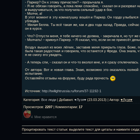
- Паркер? Он к этому причастен? – прорычала я.
- Я не обязан говорить, а пока лежи спокойно, - сказал он и разорвал
и выкручиваться, за что получила сильный удар в бок.
- Молчи, а!
В этот момент в эту комнатушку вошёл и Паркер. Он гордо улыбался 
ублюдка.
- Милая Белла. Ты всё такая же, как и два года назад. Правда, сейча
он в курсе.
- Что? Отпусти меня, я тебе ничего не должна, - закричала я, но тут же
- Молчать! – крикнул Паркер. – Я сказал, что, если он не принесёт ден
Воздух вышел из моих лёгких, заставив меня прикрыть глаза. Боже, 
была такая радостная и говорила, что останется у Фреда. Она знала, ч
я не смогу его увидеть.
- А теперь спи, - сказал он и что-то вколол мне, и я сразу отключилась.
От автора: Вот и новая глава. Знаю, возможно это оказалось полной
испытание.
Оставляйте отзывы на форуме, буду рада прочесть
Источник
:
http://twilightrussia.ru/forum/37-11192-1
Категория
:
Все люди
|
Добавил
:
♥Лузя♥
(23.03.2013) |
Автор
:
♥Лузя♥
Просмотров
:
2207
|
Комментарии
:
17
Мне нравится
4
Процитировать текст статьи: выделите текст для цитаты и нажмите сюда