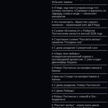
большие экраны
«Гляди, над чем я угорала когда-то»:
почему смотреть «Сумерки» и фанатеть по
Эдварду снова в моде — объясняет
кинокритик
Что посмотреть: «Братство черного
кинжала» - экранизация книг Дж.Р.Уорд
Съемки «Бэтмена-2» с Робертом
Паттинсоном начнутся весной 2026 года
Стартовали съемки "Рассвета жатвы" -
приквела "Голодных игр"
С днем рождения Сумеречной саги
«Умри, моя любовь»:
псевдопсихологический хоррор о
послеродовой депрессии. С ума сходит
Дженнифер Лоуренс
Роберт Паттинсон на кинофестивале в
Каннах
Кристен Стюарт на кинофестивале в
Каннах
С Днем рождения, Роберт Паттинсон!
С Днем Победы!
Роберт Паттинсон с семьёй в Лос-
Анджелесе
"Рассвет жатвы" - новая книга цикла
"Голодные игры" Сьюзен Коллинз