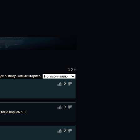
1
2
»
ок вывода комментариев:
0
0
а тоже наркоман?
0