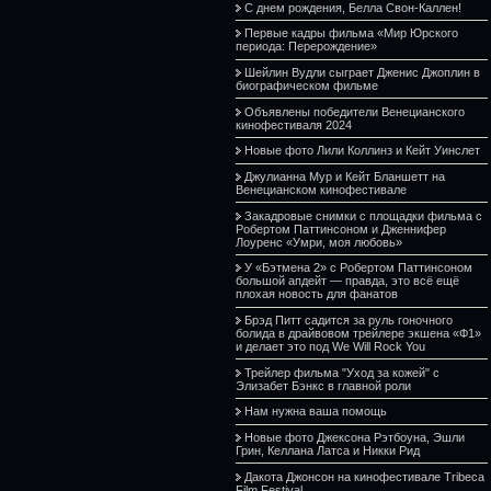
С днем рождения, Белла Свон-Каллен!
Первые кадры фильма «Мир Юрского
периода: Перерождение»
Шейлин Вудли сыграет Дженис Джоплин в
биографическом фильме
Объявлены победители Венецианского
кинофестиваля 2024
Новые фото Лили Коллинз и Кейт Уинслет
Джулианна Мур и Кейт Бланшетт на
Венецианском кинофестивале
Закадровые снимки с площадки фильма с
Робертом Паттинсоном и Дженнифер
Лоуренс «Умри, моя любовь»
У «Бэтмена 2» с Робертом Паттинсоном
большой апдейт — правда, это всё ещё
плохая новость для фанатов
Брэд Питт садится за руль гоночного
болида в драйвовом трейлере экшена «Ф1»
и делает это под We Will Rock You
Трейлер фильма "Уход за кожей" с
Элизабет Бэнкс в главной роли
Нам нужна ваша помощь
Новые фото Джексона Рэтбоуна, Эшли
Грин, Келлана Латса и Никки Рид
Дакота Джонсон на кинофестивале Tribeca
Film Festival