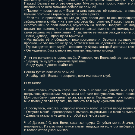
Паркер! Белла у него, это очевидно. Мне хотелось просто найти его 
именно из-за него любимая сейчас не со мной.
- Паркер! – прорычал я. – Если ты хоть пальцем её тронешь, ты поп
больше почти не стараясь держать себя в руках.
- Если ты не принесёшь деньги до двух часов дня, то она попрощает
заброшенного клуба, - на этом разговор был окончен. Паркер просто
схватившись за свои волосы, опускаясь на землю. Поверить не могу
плакал, но, похоже, что в моей жизни настал именно тот момент, ко
сама решала, но с меня хватит. Я заставлю её уехать отсюда и жить с
- Боже, Эдвард, - прорыдала Кристина.
- Мы найдём её, я обещаю, - тихо проговорил я. Звонки в полицию н
пробили, но это ничего не дало, остается только надеяться на свои сил
- Где находится этот клуб? – спросил я у Фреда, который доставал кл
- Он недалеко, буквально в нескольких кварталах отсюда.
Я тут же ринулся в сторону клуба. Я уверен, что Белла сейчас там, а ес
- Эдвард, ты куда? – крикнула Кристина.
- Я иду туда, я должен найти её.
Ребята тут же побежали за мной.
- Я найду тебя, Белла, - говорил я, пока мы искали клуб.
POV Белла.
Я попыталась открыть глаза, но боль в голове не давала мне сдел
покрылось мурашками. Когда глаза всё-таки послушались меня, я осмо
Мои руки были привязаны так же, как и ноги. Последнее, что я помнила
мне помещали это сделать, вонзив что-то в руку и усыпив меня.
- Проснулась, куколка, - спросил мужской голос, а затем перед моими 
- Отпусти меня! – проговорила я, пытаясь вырваться, но меня сильно с
- Даниэль сказал мне делать с тобой всё, что я захочу.
Что? Даниэль? О, нет. Боже, какая же я дура. Он убьет меня. Значит, 
планировал. Из глаз покатились слезы, надежда на то, что я выберус
В голове стоял ужасный звон.