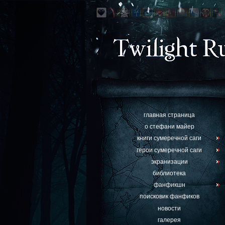
главная страница
о стефани майер
книги сумеречной саги
герои сумеречной саги
экранизации
библиотека
фанфикшн
поисковик фанфиков
новости
галерея