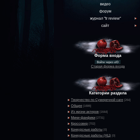
видео
форум
журнал "tr review"
сайт
Форма входа
Войти через uID
Старая форма входа
Категории раздела
Творчество по Сумеречной саге
[264]
Общее
[1686]
Из жизни актеров
[1644]
Мини-фанфики
[2731]
Кроссовер
[702]
Конкурсные работы
[0]
Конкурсные работы (НЦ)
[0]