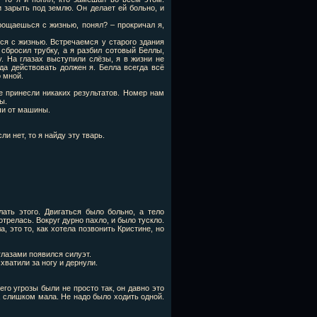
и зарыть под землю. Он делает ей больно, и
рощаешься с жизнью, понял? – прокричал я,
ся с жизнью. Встречаемся у старого здания
 сбросил трубку, а я разбил сотовый Беллы,
. На глазах выступили слёзы, я в жизни не
гда действовать должен я. Белла всегда всё
о мной.
е принесли никаких результатов. Номер нам
ы.
ючи от машины.
ли нет, то я найду эту тварь.
ать этого. Двигаться было больно, а тело
трелась. Вокруг дурно пахло, и было тускло.
, это то, как хотела позвонить Кристине, но
глазами появился силуэт.
хватили за ногу и дернули.
его угрозы были не просто так, он давно это
ь, слишком мала. Не надо было ходить одной.