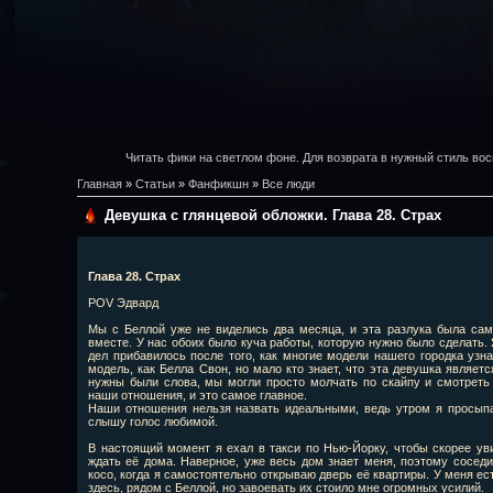
Читать фики на светлом фоне. Для возврата в нужный стиль вос
Главная
»
Статьи
»
Фанфикшн
»
Все люди
Девушка с глянцевой обложки. Глава 28. Страх
Глава 28. Страх
POV Эдвард
Мы с Беллой уже не виделись два месяца, и эта разлука была сам
вместе. У нас обоих было куча работы, которую нужно было сделать. 
дел прибавилось после того, как многие модели нашего городка узн
модель, как Белла Свон, но мало кто знает, что эта девушка являет
нужны были слова, мы могли просто молчать по скайпу и смотреть 
наши отношения, и это самое главное.
Наши отношения нельзя назвать идеальными, ведь утром я просыпаю
слышу голос любимой.
В настоящий момент я ехал в такси по Нью-Йорку, чтобы скорее уви
ждать её дома. Наверное, уже весь дом знает меня, поэтому сосед
косо, когда я самостоятельно открываю дверь её квартиры. У меня ес
здесь, рядом с Беллой, но завоевать их стоило мне огромных усилий.