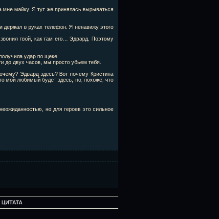
 на мне майку. Я тут же принялась вырываться
и держал в руках телефон. Я ненавижу этого
с звонил твой, как там его… Эдвард. Поэтому
 получила удар по щеке.
ьги до двух часов, мы просто убьем тебя.
почему? Эдвард здесь? Вот почему Кристина
то мой любимый будет здесь, но, похоже, что
 неожиданностью, но для героев это сильное
:
ЦИТАТА