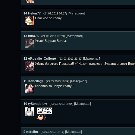
14
Helen77
[
Материал
]
(24.03.2013 04:17)
Спасибо за главу.
13
nina75
[
Материал
]
(24.03.2013 01:59)
Ужас! Бедная Белла.
12
♣Rosalie_Cullen♣
[
Материал
]
(23.03.2013 23:42)
Убить бы этого Паркера!! >( Козел, надеюсь, Эдвард спасет Бел
11
Isabella@
[
Материал
]
(23.03.2013 18:59)
спасибо за новую главу!!!
10
ღSensibleღ
[
Материал
]
(23.03.2013 18:55)
9
nefelim
[
Материал
]
(23.03.2013 18:14)