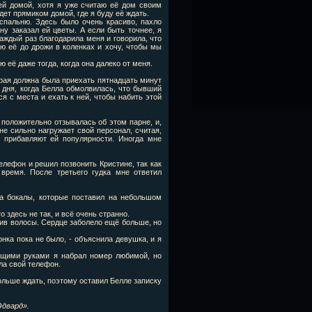
ей домой, хотя я уже считаю её дом своим
дет прямиком домой, где я буду её ждать.
спальню. Здесь было очень красиво, пахло
ну заказал ей цветы. А если быть точнее, я
аждый раз благодарила меня и говорила, что
ю её до дрожи в коленках и хочу, чтобы мы
ю её даже тогда, когда она далеко от меня.
орая должна была приехать пятнадцать минут
о дня, когда Белла обмолвилась, что бывший
я с места и ехать к ней, чтобы набить этой
 положительно отзывалась об этом парне, и,
не сильно нагружает свой персонал, считая,
о прибавляют ей популярности. Иногда мне
елефон и решил позвонить Кристине, так как
время. После третьего гудка мне ответил
на бокалы, которые поставил на небольшом
то здесь не так, и всё очень странно.
ошив волосы. Сердце заболело ещё больше, но
онка пока не было, - объяснила девушка, и я
сущими руками я набрал номер любимой, но
ла свой телефон.
больше ждать, поэтому оставил Белле записку
Эдвард».