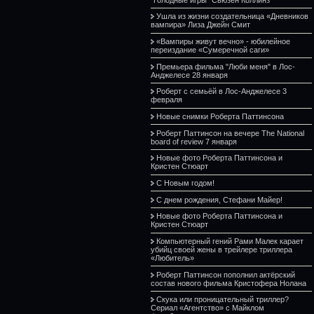
Ушла из жизни создательница «Дневников
вампира» Лиза Джейн Смит
«Вампиры живут вечно» - юбилейное
переиздание «Сумеречной саги»
Премьера фильма "Люби меня" в Лос-
Анджелесе 28 января
Роберт с семьёй в Лос-Анджелесе 3
февраля
Новые снимки Роберта Паттинсона
Роберт Паттинсон на вечере The National
board of review 7 января
Новые фото Роберта Паттинсона и
Кристен Стюарт
С Новым годом!
С днем рождения, Стефани Майер!
Новые фото Роберта Паттинсона и
Кристен Стюарт
Компьютерный гений Рами Малек карает
убийц своей жены в трейлере триллера
«Любитель»
Роберт Паттинсон пополнил актёрский
состав нового фильма Кристофера Нолана
Скука или проницательный триллер?
Сериал «Агентство» с Майклом