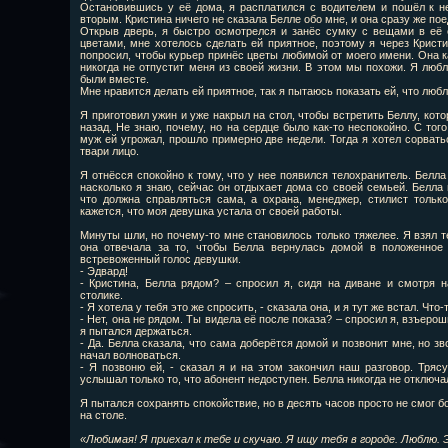
Остановившись у её дома, я расплатился с водителем и пошёл к н
вторым. Кристина ничего не сказала Белле обо мне, и она сразу же пое
Открыв дверь, я быстро осмотрелся и занёс сумку с вещами в её 
цветами, мне хотелось сделать ей приятное, поэтому я через Кристи
попросил, чтобы курьер принёс цветы любимой от моего имени. Она к
никогда не отпустит меня из своей жизни. В этом мы похожи. Я любл
были вместе.
Мне нравится делать ей приятное, так я пытаюсь показать ей, что любл
Я приготовил ужин и уже накрыл на стол, чтобы встретить Беллу, кот
назад. Не знаю, почему, но на сердце было как-то неспокойно. С тог
муж ей угрожал, прошло примерно две недели. Тогда я хотел сорватьс
твари лицо.
Я отнёсся спокойно к тому, что у нее появился телохранитель. Белла
насколько я знаю, сейчас он отдыхает дома со своей семьей. Белла 
что должна справляться сама, а охрана, менеджер, стилист тольк
кажется, что моя девушка устала от своей работы.
Минуты шли, но почему-то мне становилось только тяжелее. Я взял т
она отвечала за то, чтобы Белла вернулась домой в положенное 
встревоженный голос девушки.
- Эдвард!
- Кристина, Белла рядом? – спросил я, сидя на диване и смотря 
столике.
- Я хотела у тебя это же спросить, - сказала она, и я тут же встал. Что-
- Нет, она не рядом. Ты видела её после показа? – спросил я, взъер
я пытался держаться.
- Да. Белла сказала, что сама доберётся домой и позвонит мне, но зв
начал волноваться.
- Я позвоню ей, - сказал я и на этом закончил наш разговор. Тря
услышал только то, что абонент недоступен. Белла никогда не отключа
Я пытался сохранять спокойствие, но в десять часов просто не смог 
на столе.
«Любимая! Я приехал к тебе и скучаю. Я ищу тебя в городе. Люблю. 