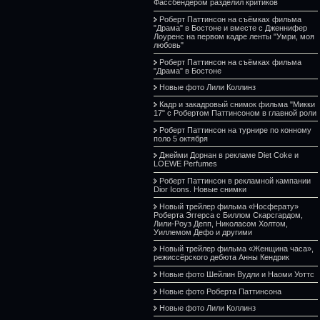
Фассбендером разделил критиков
Роберт Паттинсон на съёмках фильма
"Драма" в Бостоне и вместе с Дженнифер
Лоуренс на первом кадре ленты "Умри, моя
любовь"
Роберт Паттинсон на съёмках фильма
"Драма" в Бостоне
Новые фото Лили Коллинз
Кадр и закадровый снимок фильма "Микки
17" с Робертом Паттинсоном в главной роли
Роберт Паттинсон на турнире по конному
поло 5 октября
Джейми Дорнан в рекламе Diet Coke и
LOEWE Perfumes
Роберт Паттинсон в рекламной кампании
Dior Icons. Новые снимки
Новый трейлер фильма «Носферату»
Роберта Эггерса с Биллом Скарсгардом,
Лили-Роуз Депп, Николасом Холтом,
Уиллемом Дефо и другими
Новый трейлер фильма «Женщина часа»,
режиссёрского дебюта Анны Кендрик
Новые фото Шейлин Вудли и Наоми Уоттс
Новые фото Роберта Паттинсона
Новые фото Лили Коллинз