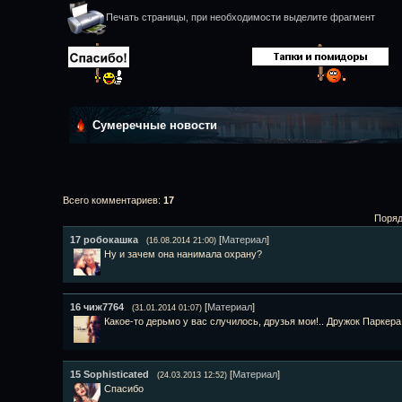
Печать страницы, при необходимости выделите фрагмент
Сумеречные новости
Всего комментариев
:
17
Поряд
17
робокашка
[
Материал
]
(16.08.2014 21:00)
Ну и зачем она нанимала охрану?
16
чиж7764
[
Материал
]
(31.01.2014 01:07)
Какое-то дерьмо у вас случилось, друзья мои!.. Дружок Паркер
15
Sophisticated
[
Материал
]
(24.03.2013 12:52)
Спасибо