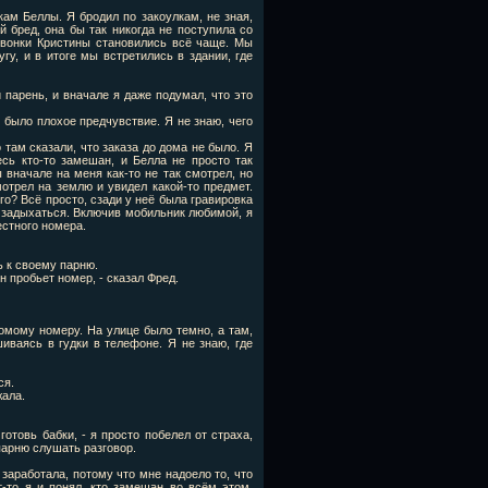
кам Беллы. Я бродил по закоулкам, не зная,
й бред, она бы так никогда не поступила со
звонки Кристины становились всё чаще. Мы
гу, и в итоге мы встретились в здании, где
 парень, и вначале я даже подумал, что это
я было плохое предчувствие. Я не знаю, чего
 там сказали, что заказа до дома не было. Я
есь кто-то замешан, и Белла не просто так
 вначале на меня как-то не так смотрел, но
отрел на землю и увидел какой-то предмет.
го? Всё просто, сзади у неё была гравировка
 задыхаться. Включив мобильник любимой, я
естного номера.
 к своему парню.
н пробьет номер, - сказал Фред.
омому номеру. На улице было темно, а там,
иваясь в гудки в телефоне. Я не знаю, где
ся.
жала.
готовь бабки, - я просто побелел от страха,
парню слушать разговор.
 заработала, потому что мне надоело то, что
т-то я и понял, кто замешан во всём этом.