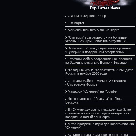
Top Latest News
С днем рождения, Роберт!
С 8 марта!
Маккензи Фой вернулась в Форкс
"Сумерки" возвращаются на большие
экраны! Розыгрыш билетов в группе ВК
Выбираем обложку переиздания романа
"Сумерки" в подарочном оформлении
Стефани Майер подразнила нас планами
на будущие романы о Белле и Эдварде
"Голодные игры: Рассвет жатвы" выйдет в
России в ноябре 2026 года
Стефани Майер отмечает 20-тилетие
«Сумерек» в Форксе!
Марафон "Сумерек" на Youtube
Что посмотреть: "Дракула" от Люка
Бессона
В «Сумерках» зря не показали, как Элис
становится вампиром: здесь интересная
история на целый спин-офф
Актер предложил идею для нового фильма
"Сумерки"
Культовая сага "Сумерки" вернется на