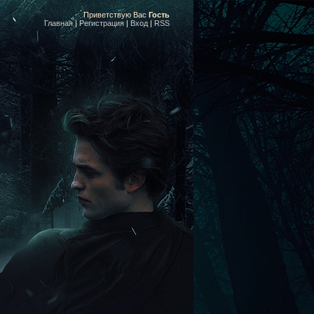
Приветствую Вас
Гость
Главная
|
Регистрация
|
Вход
|
RSS