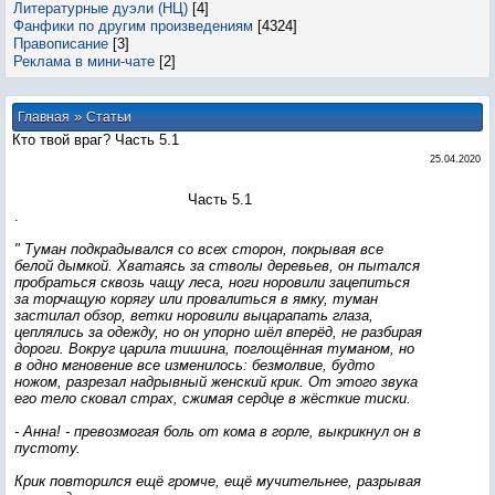
Литературные дуэли (НЦ)
[4]
Фанфики по другим произведениям
[4324]
Правописание
[3]
Реклама в мини-чате
[2]
»
Главная
Статьи
Кто твой враг? Часть 5.1
25.04.2020
Часть 5.1
.
" Туман подкрадывался со всех сторон, покрывая все
белой дымкой. Хватаясь за стволы деревьев, он пытался
пробраться сквозь чащу леса, ноги норовили зацепиться
за торчащую корягу или провалиться в ямку, туман
застилал обзор, ветки норовили выцарапать глаза,
цеплялись за одежду, но он упорно шёл вперёд, не разбирая
дороги. Вокруг царила тишина, поглощённая туманом, но
в одно мгновение все изменилось: безмолвие, будто
ножом, разрезал надрывный женский крик. От этого звука
его тело сковал страх, сжимая сердце в жёсткие тиски.
- Анна! - превозмогая боль от кома в горле, выкрикнул он в
пустоту.
Крик повторился ещё громче, ещё мучительнее, разрывая