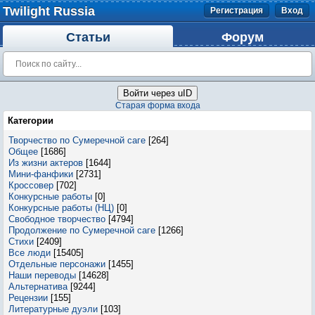
Twilight Russia
Регистрация
Вход
Статьи
Форум
Войти через uID
Старая форма входа
Категории
Творчество по Сумеречной саге
[264]
Общее
[1686]
Из жизни актеров
[1644]
Мини-фанфики
[2731]
Кроссовер
[702]
Конкурсные работы
[0]
Конкурсные работы (НЦ)
[0]
Свободное творчество
[4794]
Продолжение по Сумеречной саге
[1266]
Стихи
[2409]
Все люди
[15405]
Отдельные персонажи
[1455]
Наши переводы
[14628]
Альтернатива
[9244]
Рецензии
[155]
Литературные дуэли
[103]