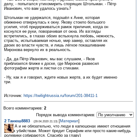
делу, - попытался утихомирить спорящих Штольман. - Пётр
Иванович, что вам удалось узнать?
Штольман не удержался, подошёл к Анне, которая
обиженно отвернулась к окну. Якову стоило большого
усилия, чтоб придерживаться рамок приличия, когда он
коснулся ее руки, поворачивая от окна. Их взгляды
встретились, в глазах обоих вспыхнула любовь, нежность,
страсть, испытываемая ночью, мир замер, оставляя их
двоих во власти чувств, и лишь лёгкое покашливание
Миронова вернуло их в реальность.
- Да, да Пётр Иванович, мы вас слушаем, - Яков
приблизился ближе к доске, где Миронов развесил
фотографии жертв и листки со стихами.
- Ну, как я и говорил, ждите новых жертв, а их будет именно
три.
Источник
:
https://twilightrussia.ru/forum/201-38411-1
Всего комментариев
:
2
Порядок вывода комментариев:
2
Танюш8883
[
Материал
]
(29.04.2020 21:13)
А и не обязательно, что люди в капюшонах имеют отношения
к убийствам. Может бредит Серафим или просто какие-нибудь
ролевики собираются. Спасибо за главу)