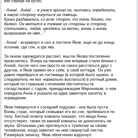
его сердце на куски.
- Анна!.. Анна!.. - в ужасе кричал он, пытаясь определить,
в какую сторону кинуться на помощь.
Крики раздавались со всех сторон, то очень близко, то
далеко. Он метался в тумане из стороны в сторону,
спотыкаясь, падая, цепляясь за ветки, вновь и вновь
выкрикивая ее имя…"
- Анна! - вскрикнул и сел в постели Яков, ещё не до конца
осознав, где сон, а где явь.
За окном зарождался рассвет, мысли Якова постепенно
прояснялись. Вчера на пикнике они впервые стали близки с
Анной, после чего они просто не смоги расстаться друг с
другом, и Яков привёз ее к себе, в свой коттедж. Он уже
давно перебрался из гостиницы (в которой было шумно, и
следователь не мог нормально выспаться) в уютный домик,
который по странным стечениям обстоятельств
соседствовал с садом, принадлежащим Мироновым, о чем
поведала Анна и указала на едва заметную калитку в
ограждении.
Яков повернулся к соседней подушке - она была пуста.
Вновь страх, который сковывал его во сне, пробежался по
телу. Беглый осмотр комнаты показал, что вещи Анны
отсутствуют, также из ванной комнаты не доносилось ни
звука. Штольман уже протянулся к тумбочке за своим
телефоном, когда заметил на нем свернутый листок.
Развернув записку, Яков облегченно вздохнул.