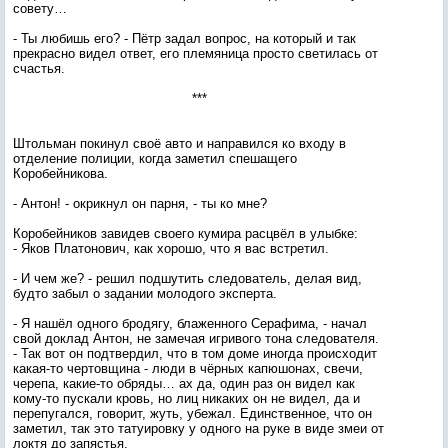
совету…
- Ты любишь его? - Пётр задал вопрос, на который и так
прекрасно видел ответ, его племяница просто светилась от
счастья.
***
Штольман покинул своё авто и направился ко входу в
отделение полиции, когда заметил спешащего
Коробейникова.
- Антон! - окрикнул он парня, - ты ко мне?
Коробейников завидев своего кумира расцвёл в улыбке:
- Яков Платонович, как хорошо, что я вас встретил.
- И чем же? - решил подшутить следователь, делая вид,
будто забыл о задании молодого эксперта.
- Я нашёл одного бродягу, блаженного Серафима, - начал
свой доклад Антон, не замечая игривого тона следователя.
- Так вот он подтвердил, что в том доме иногда происходит
какая-то чертовщина - люди в чёрных капюшонах, свечи,
черепа, какие-то обряды… ах да, один раз он видел как
кому-то пускали кровь, но лиц никаких он не видел, да и
перепугался, говорит, жуть, убежал. Единственное, что он
заметил, так это татуировку у одного на руке в виде змеи от
локтя до запястья.