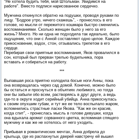
"Не хотела будить тебя, мой Штольман. Увидимся на
работе". Вместо подписи нарисованное сердечко.
Мужчина откинулся обратно на подушки, проводя руками по
лицу. "Бодрое утро, ничего скажешь", - пронеслось в его
голове, но мысли от пережитого кошмара быстро сменились
воспоминаниями. Сколько женщин было у него за его
жизнь? Много. Но ни одна не подходила так идеально, было
ощущение, что они с Анной составляют одно целое. Каждое
прикосновение, вздох, стон, отзывались трепетом в его
сердце.
Перебирая свои приятные воспоминания, Яков провалился в
сон, который был прерван трелью будильника, пора
вставать и собираться на работу.
***
Выпавшая роса приятно холодила босые ноги Анны, пока
она возвращалась через сад домой. Конечно, можно было
бы остаться и проснуться в объятиях любимого, но тогда
они бы забыли обо всем, растворяясь в друг друге, а ведь
где-то в округе ходит серийный убийца. Анна прикоснулась
к своим опухшим губам, и тут же ее тело воспылало жаром,
вспомнились страстные ласки Якова. "Как же он красив,
когда спит", - пронеслась мысль в голове девушки, когда
она вдыхала аромат сорванного цветка, вспоминая спящего
мужчину и как же не хотелось от него уходить.
Прибывая в романтических мечтах, Анна добрела до
крыльца, где из распахнутых дверей навстречу ей вышел