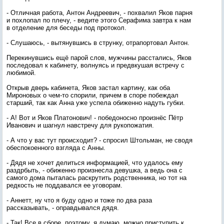
- Отличная работа, Антон Андреевич, - похвалил Яков парня
и похлопал по плечу, - ведите этого Серафима завтра к нам
в отделение для беседы под протокол.
- Слушаюсь, - вытянувшись в струнку, отрапортовал Антон.
Перекинувшись ещё парой слов, мужчины расстались, Яков
последовал к кабинету, волнуясь и предвкушая встречу с
любимой.
Открыв дверь кабинета, Яков застал картину, как оба
Мироновых о чем-то спорили, причем в споре побеждал
старший, так как Анна уже успела обиженно надуть губки.
- А! Вот и Яков Платонович! - победоносно произнёс Пётр
Иванович и шагнул навстречу для рукопожатия.
- А что у вас тут происходит? - спросил Штольман, не сводя
обеспокоенного взгляда с Анны.
- Дядя не хочет делиться информацией, что удалось ему
раздрбыть, - обиженно произнесла девушка, а ведь она с
самого дома пыталась раскрутить родственника, но тот на
редкость не поддавался ее уговорам.
- Аннетт, ну что я буду одно и тоже по два раза
рассказывать, - оправдывался дядя.
- Так! Все в сборе, поэтому, я думаю, можно приступить к