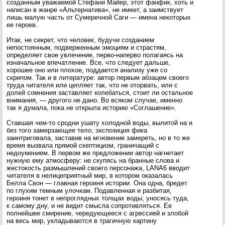
созданным уважаемой Стефани Майер, этот фанфик, хоть и
написан в жанре «Альтернатива», не имеет, а заимствует
лишь малую часть от Сумеречной Саги — имена некоторых
ее героев.
Итак, не секрет, что человек, будучи созданием
непостоянным, подверженным эмоциям и страстям,
определяет свое увлечение, перво-наперво полагаясь на
изначальное впечатление. Все, что следует дальше,
хорошее оно или плохое, поддается анализу уже со
скрипом. Так и в литературе: автор первым абзацем своего
труда читателя или цепляет так, что не оторвать, или с
долей сомнения заставляет колебаться, стоит ли остальное
внимания, — другого не дано. Во всяком случае, именно
так я думала, пока не открыла историю «Соглашение».
Ставшая чем-то сродни ушату холодной воды, вылитой на и
без того замерзающее тело, экспозиция фика
заинтриговала, заставив на мгновение замереть, но в то же
время вызвала прямой скептицизм, граничащий с
недоумением. В первом же предложении автор нагнетает
нужную ему атмосферу: не скупясь на бранные слова и
жестокость размышлений своего персонажа, LANA6 вводит
читателя в нелицеприятный мир, в котором оказалась
Белла Свон — главная героиня истории. Она одна, бредет
по глухим темным улочкам. Подавленная и разбитая,
героиня тонет в непроглядных толщах воды, уносясь туда,
к самому дну, и не видит смысла сопротивляться. Ее
полнейшее смирение, чередующееся с агрессией и злобой
на весь мир, укладываются в трагичную картину