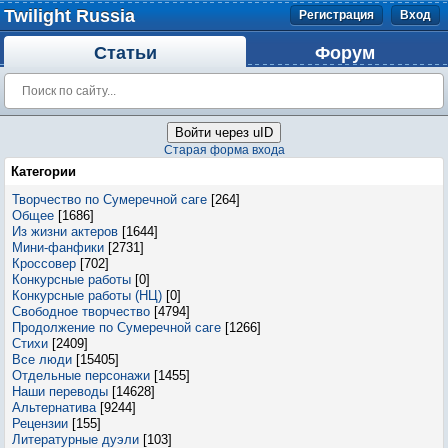
Twilight Russia
Регистрация
Вход
Статьи
Форум
Войти через uID
Старая форма входа
Категории
Творчество по Сумеречной саге
[264]
Общее
[1686]
Из жизни актеров
[1644]
Мини-фанфики
[2731]
Кроссовер
[702]
Конкурсные работы
[0]
Конкурсные работы (НЦ)
[0]
Свободное творчество
[4794]
Продолжение по Сумеречной саге
[1266]
Стихи
[2409]
Все люди
[15405]
Отдельные персонажи
[1455]
Наши переводы
[14628]
Альтернатива
[9244]
Рецензии
[155]
Литературные дуэли
[103]