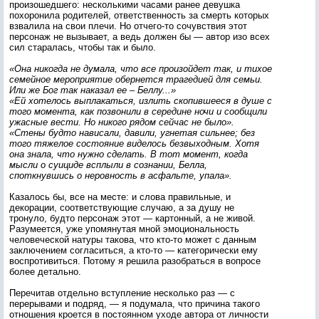
произошедшего: несколькими часами ранее девушка
похоронила родителей, ответственность за смерть которых
взвалила на свои плечи. Но отчего-то сочувствия этот
персонаж не вызывает, а ведь должен бы — автор изо всех
сил старалась, чтобы так и было.
«Она никогда не думала, что все произойдет так, и тихое
семейное мероприятие обернется трагедией для семьи.
Или же Бог так наказал ее – Беллу...»
«Ей хотелось выплакаться, излить скопившееся в душе с
того момента, как позвонили в середине ночи и сообщили
ужасные вести. Но никого рядом сейчас не было».
«Стены будто нависали, давили, угнетая сильнее; без
того тяжелое состояние виделось безвыходным. Хотя
она знала, что нужно сделать. В тот момент, когда
мысли о суициде всплыли в сознании, Белла,
споткнувшись о неровность в асфальте, упала».
Казалось бы, все на месте: и слова правильные, и
декорации, соответствующие случаю, а за душу не
тронуло, будто персонаж этот — картонный, а не живой.
Разумеется, уже упомянутая мной эмоциональность
человеческой натуры такова, что кто-то может с данным
заключением согласиться, а кто-то — категорически ему
воспротивиться. Потому я решила разобраться в вопросе
более детально.
Перечитав отдельно вступление несколько раз — с
перерывами и подряд, — я подумала, что причина такого
отношения кроется в постоянном уходе автора от личности