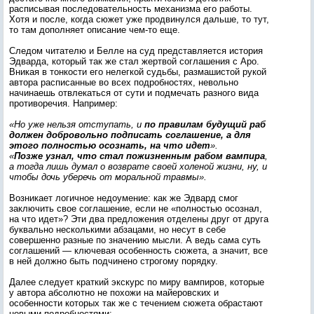
расписывая последовательность механизма его работы.
Хотя и после, когда сюжет уже продвинулся дальше, то тут,
то там дополняет описание чем-то еще.
Следом читателю и Белле на суд представляется история
Эдварда, который так же стал жертвой соглашения с Аро.
Вникая в тонкости его нелегкой судьбы, размашистой рукой
автора расписанные во всех подробностях, невольно
начинаешь отвлекаться от сути и подмечать разного вида
противоречия. Например:
«Но уже нельзя отступать, и
по правилам будущий раб
должен добровольно подписать соглашение, а для
этого полностью осознать, на что идет
».
«
Позже узнал, что стал пожизненным рабом вампира
,
а тогда лишь думал о возврате своей холеной жизни, ну, и
чтобы дочь уберечь от моральной травмы».
Возникает логичное недоумение: как же Эдвард смог
заключить свое соглашение, если не «полностью осознал,
на что идет»? Эти два предложения отделены друг от друга
буквально несколькими абзацами, но несут в себе
совершенно разные по значению мысли. А ведь сама суть
соглашений — ключевая особенность сюжета, а значит, все
в ней должно быть подчинено строгому порядку.
Далее следует краткий экскурс по миру вампиров, которые
у автора абсолютно не похожи на майеровских и
особенности которых так же с течением сюжета обрастают
новыми подробностями: