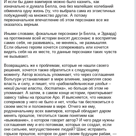
И если бы даже вампиров можно было казнить, как
изначально и думала Белла, она без малейших колебаний
обменяла одну жизнь (ту, что выбрала сама из эгоистичных
побуждений) на множество других. А потому
первоначальное впечатление об этом персонаже все же
оказалось верным.
Иными словами, фокальные персонажи (и Белла, и Эдвард)
на протяжении всей истории вносят диссонанс в восприятие
самих себя, не развиваясь, не меняясь, не размышляя.
Если обычно героям хочется сопереживать или хочется
видеть себя на их месте, то данные персонажи таких чувств
не вызывают.
Возвращаясь же к проблемам, которые не нашли своего
решения, хочется также обратиться к следующему
моменту. Автор вскользь упоминает, что через соглашения
Вольтури устанавливает в мире влияние, закрепляя свою
власть и силу, и пишет, что
«рабовладельческие угодья –
некий рычаг власти, достатка»
, но больше об этом не
упоминает. А затем, в самом конце истории, приоткрывает
завесу тайны на прошлое Аро. И выясняется, что никаких
соперников у него не было и нет, чтобы так беспокоиться о
своем месте и положении в мире. Отчего же ему,
родоначальнику всех вампиров, который обладает даром
менять прошлое, тяготиться таким понятием как
«выживание», о котором говорит автор? И чего ради нужны
соглашения ему и его потомкам, которых он создал, если
они сильнее, могущественнее людей? Шанс исправить
горькое прошлое, которое он дает своим будущим рабам, —