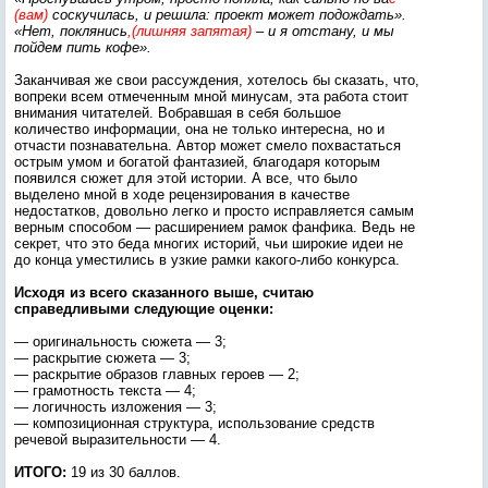
(вам)
соскучилась, и решила: проект может подождать».
«Нет, поклянись
,(лишняя запятая)
– и я отстану, и мы
пойдем пить кофе».
Заканчивая же свои рассуждения, хотелось бы сказать, что,
вопреки всем отмеченным мной минусам, эта работа стоит
внимания читателей. Вобравшая в себя большое
количество информации, она не только интересна, но и
отчасти познавательна. Автор может смело похвастаться
острым умом и богатой фантазией, благодаря которым
появился сюжет для этой истории. А все, что было
выделено мной в ходе рецензирования в качестве
недостатков, довольно легко и просто исправляется самым
верным способом — расширением рамок фанфика. Ведь не
секрет, что это беда многих историй, чьи широкие идеи не
до конца уместились в узкие рамки какого-либо конкурса.
Исходя из всего сказанного выше, считаю
справедливыми следующие оценки:
— оригинальность сюжета — 3;
— раскрытие сюжета — 3;
— раскрытие образов главных героев — 2;
— грамотность текста — 4;
— логичность изложения — 3;
— композиционная структура, использование средств
речевой выразительности — 4.
ИТОГО:
19 из 30 баллов.