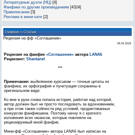
Литературные дуэли (НЦ)
[4]
Фанфики по другим произведениям
[4324]
Правописание
[3]
Реклама в мини-чате
[2]
»
Главная
Статьи
Рецензия на фф «Соглашение»
06.04.2018
Рецензия на фанфик
«Соглашение»
автора
LANA6
Рецензент:
Shantanel
***
Примечание:
выделенное курсивом
— точные цитаты из
фанфика; их орфография и пунктуация сохранены в
оригинальном виде.
Ко мне в руки снова попала история, работая над которой,
автор должен был не просто последовать за вдохновением,
а при этом также соблюсти ряд условий, продиктованных
конкурсом фанфикшена. Поэтому начну я с краткого
изложения всех нюансов, которые повлияли на
рецензируемый мной фанфик.
Мини-фф «Соглашение» автора LANA6 был написан на