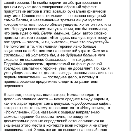
своей героини. Но якобы нарочитое абстрагирование в
данном случае дало совершенно обратный эффект:
присутствие автора в этих абзацах буквально физически
ощутимо. Словно все эти мысли — не основа ощущений
самой Беллы, а навязываемые третьим лицом чувства,
которые читатель просто обязан увидеть, хочет он того или
нет. Чередуя повсеместные уточнения, как бы напоминая,
что речь идет о
ней, Белле, девушке, Свон
, автор словно
прямым текстом говорит: «Вот здесь она чувствует тоску, а
вот здесь — злость, и ты, читатель, тоже это почувствуй».
Не помогает и то, что главная героиня явно больше
зациклена на себе, нежели на пережитой утрате.
Она
не в
состоянии,
ей
хотелось бы, в
ее
будущем больше нет
смысла,
ее
положение безвыходно
— и так далее.
Подобный нарциссизм, проявляемый на фоне ужасной
трагедии, симпатии к героине, увы, не добавляет. Но, как я
уже убедилась выше, делать выводы, основываясь лишь на
первом впечатлении, — последнее дело, а потому я
приняла решение продолжить следить за развитием
персонажа.
В завязке, повинуясь воле автора, Белла попадает в
довольно злачное место — нечто среднее между баром и,
как его характеризует сама девушка,
«придорожным кафе»
,
которое в тексте почему-то называется то «Искушение», то
«Искупление». (Оба названия к общему направлению
сюжета подошли бы весьма точно, но ввиду их
диаметрально разных определений останавливаться на
значении этого места в контексте всей истории я не стану
принципиально). Здесь же автор выводит на первый план