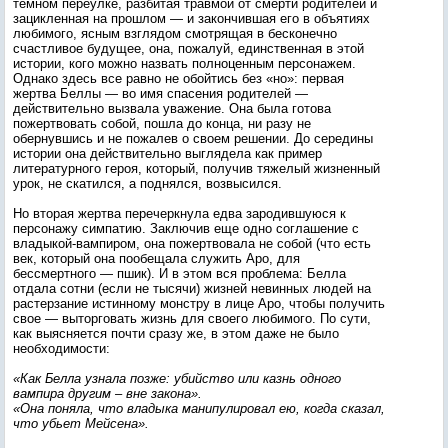
темном переулке, разбитая травмой от смерти родителей и
зацикленная на прошлом — и закончившая его в объятиях
любимого, ясным взглядом смотрящая в бесконечно
счастливое будущее, она, пожалуй, единственная в этой
истории, кого можно назвать полноценным персонажем.
Однако здесь все равно не обойтись без «но»: первая
жертва Беллы — во имя спасения родителей —
действительно вызвала уважение. Она была готова
пожертвовать собой, пошла до конца, ни разу не
обернувшись и не пожалев о своем решении. До середины
истории она действительно выглядела как пример
литературного героя, который, получив тяжелый жизненный
урок, не скатился, а поднялся, возвысился.
Но вторая жертва перечеркнула едва зародившуюся к
персонажу симпатию. Заключив еще одно соглашение с
владыкой-вампиром, она пожертвовала не собой (что есть
век, который она пообещала служить Аро, для
бессмертного — пшик). И в этом вся проблема: Белла
отдала сотни (если не тысячи) жизней невинных людей на
растерзание истинному монстру в лице Аро, чтобы получить
свое — выторговать жизнь для своего любимого. По сути,
как выясняется почти сразу же, в этом даже не было
необходимости:
«Как Белла узнала позже: убийство или казнь одного
вампира другим – вне закона».
«Она поняла, что владыка манипулировал ею, когда сказал,
что убьет Мейсена».