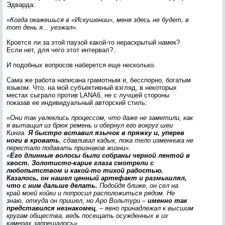
Эдварда:
«Когда окажешься в «Искушении», меня здесь не будет, в
тот день я... уезжал».
Кроется ли за этой паузой какой-то нераскрытый намек?
Если нет, для чего этот интервал?..
И подобных вопросов наберется еще несколько.
Сама же работа написана грамотным и, бесспорно, богатым
языком. Что, на мой субъективный взгляд, в некоторых
местах сыграло против LANA6, не с лучшей стороны
показав ее индивидуальный авторский стиль:
«Они так увлеклись процессом, что даже не заметили, как
я вытащил из брюк ремень и обернул его вокруг шеи
Кинга.
Я быстро вставил язычок в пряжку и, уперев
ноги в кровать
, сдавливал кадык, пока тело изменника не
перестало подавать признаков жизни».
«
Его длинные волосы были собраны черной лентой в
хвост. Золотисто-карие глаза смотрели с
любопытством и какой-то тихой радостью.
Казалось, он нашел ценный артефакт и размышлял,
что с ним дальше делать.
Подойдя ближе, он сел на
край моей койки и попросил расположиться рядом. Не
знаю, откуда он пришел, но Аро Вольтури –
именно так
представился незнакомец
, – явно принадлежал к высшим
кругам общества, ведь посещать осужденных в их
камерах запрещалось».