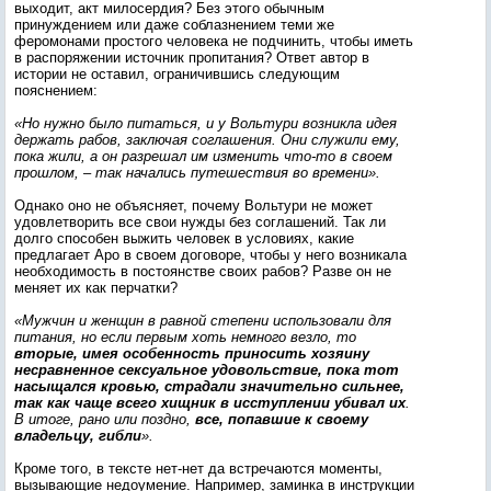
выходит, акт милосердия? Без этого обычным
принуждением или даже соблазнением теми же
феромонами простого человека не подчинить, чтобы иметь
в распоряжении источник пропитания? Ответ автор в
истории не оставил, ограничившись следующим
пояснением:
«Но нужно было питаться, и у Вольтури возникла идея
держать рабов, заключая соглашения. Они служили ему,
пока жили, а он разрешал им изменить что-то в своем
прошлом, – так начались путешествия во времени».
Однако оно не объясняет, почему Вольтури не может
удовлетворить все свои нужды без соглашений. Так ли
долго способен выжить человек в условиях, какие
предлагает Аро в своем договоре, чтобы у него возникала
необходимость в постоянстве своих рабов? Разве он не
меняет их как перчатки?
«Мужчин и женщин в равной степени использовали для
питания, но если первым хоть немного везло, то
вторые, имея особенность приносить хозяину
несравненное сексуальное удовольствие, пока тот
насыщался кровью, страдали значительно сильнее,
так как чаще всего хищник в исступлении убивал их
.
В итоге, рано или поздно,
все, попавшие к своему
владельцу, гибли
».
Кроме того, в тексте нет-нет да встречаются моменты,
вызывающие недоумение. Например, заминка в инструкции