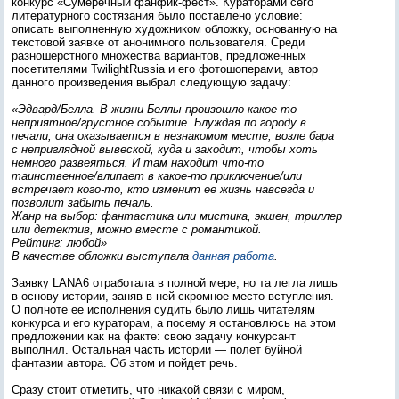
конкурс «Сумеречный фанфик-фест». Кураторами сего
литературного состязания было поставлено условие:
описать выполненную художником обложку, основанную на
текстовой заявке от анонимного пользователя. Среди
разношерстного множества вариантов, предложенных
посетителями TwilightRussia и его фотошоперами, автор
данного произведения выбрал следующую задачу:
«Эдвард/Белла. В жизни Беллы произошло какое-то
неприятное/грустное событие. Блуждая по городу в
печали, она оказывается в незнакомом месте, возле бара
с неприглядной вывеской, куда и заходит, чтобы хоть
немного развеяться. И там находит что-то
таинственное/влипает в какое-то приключение/или
встречает кого-то, кто изменит ее жизнь навсегда и
позволит забыть печаль.
Жанр на выбор: фантастика или мистика, экшен, триллер
или детектив, можно вместе с романтикой.
Рейтинг: любой»
В качестве обложки выступала
данная работа
.
Заявку LANA6 отработала в полной мере, но та легла лишь
в основу истории, заняв в ней скромное место вступления.
О полноте ее исполнения судить было лишь читателям
конкурса и его кураторам, а посему я остановлюсь на этом
предложении как на факте: свою задачу конкурсант
выполнил. Остальная часть истории — полет буйной
фантазии автора. Об этом и пойдет речь.
Сразу стоит отметить, что никакой связи с миром,