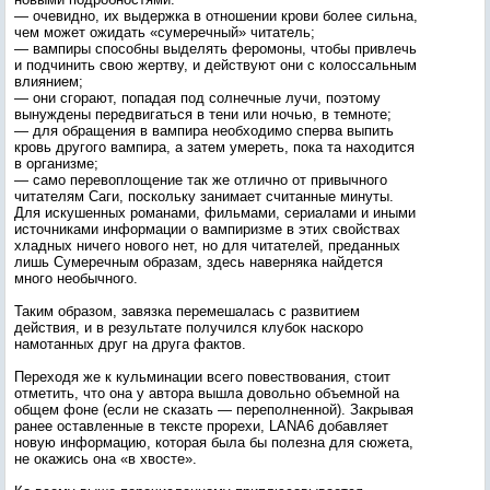
— очевидно, их выдержка в отношении крови более сильна,
чем может ожидать «сумеречный» читатель;
— вампиры способны выделять феромоны, чтобы привлечь
и подчинить свою жертву, и действуют они с колоссальным
влиянием;
— они сгорают, попадая под солнечные лучи, поэтому
вынуждены передвигаться в тени или ночью, в темноте;
— для обращения в вампира необходимо сперва выпить
кровь другого вампира, а затем умереть, пока та находится
в организме;
— само перевоплощение так же отлично от привычного
читателям Саги, поскольку занимает считанные минуты.
Для искушенных романами, фильмами, сериалами и иными
источниками информации о вампиризме в этих свойствах
хладных ничего нового нет, но для читателей, преданных
лишь Сумеречным образам, здесь наверняка найдется
много необычного.
Таким образом, завязка перемешалась с развитием
действия, и в результате получился клубок наскоро
намотанных друг на друга фактов.
Переходя же к кульминации всего повествования, стоит
отметить, что она у автора вышла довольно объемной на
общем фоне (если не сказать — переполненной). Закрывая
ранее оставленные в тексте прорехи, LANA6 добавляет
новую информацию, которая была бы полезна для сюжета,
не окажись она «в хвосте».