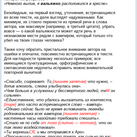
«Немного выпив, я
вальяжно
расположился в кресле».
Безобидные, на первый взгляд, уточнения, встречающиеся
во всем тексте, на деле выглядят надуманными. Как
минимум, их стоило перенести из прямой речи в слова
автора, как максимум (например, в третьей цитате), убрать
вовсе — о какой вальяжности может идти речь в
незнакомом месте рядом с вампиром, который только что
убил на твоих глазах человека?
Также хочу обратить пристальное внимание автора на
ошибки и опечатки, повсеместно встречающиеся в тексте.
Для наглядности привожу несколько примеров; все
имеющиеся пунктуационные, орфографические и
синтаксические недочеты исправить можно внимательной
повторной вычиткой:
«Спасибо, согревает. То
,(лишняя запятая)
что нужно, –
допив алкоголь, слегка улыбнулась она».
«Чем больше в услужении у бессмертного людей, те
М
он
сильнее».
«Единственное, что удалось выхватить из контекста,
(тире)
это часто встречающееся слово – вампир».
«Однако сейчас было не время вспоминать легенды
родоначальника всех вампиров
,(лишняя запятая)
–
настенные часы назойливо требовали спешить».
«Стало не по себе
от того (слитно — оттого)
, что он
так легко воздействовал».
«Ты вернешь
СЯ
, и мы отправимся к Аро».
«Проснувшись утром, просто поняла, как сильно по ва
с