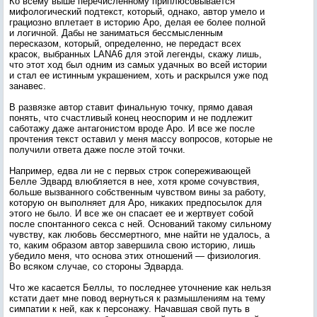
Ко всему выше перечисленному приплюсовывается
мифологический подтекст, который, однако, автор умело и
грациозно вплетает в историю Аро, делая ее более полной
и логичной. Дабы не заниматься бессмысленным
пересказом, который, определенно, не передаст всех
красок, выбранных LANA6 для этой легенды, скажу лишь,
что этот ход был одним из самых удачных во всей истории
и стал ее истинным украшением, хоть и раскрылся уже под
занавес.
В развязке автор ставит финальную точку, прямо давая
понять, что счастливый конец неоспорим и не подлежит
саботажу даже антагонистом вроде Аро. И все же после
прочтения текст оставил у меня массу вопросов, которые не
получили ответа даже после этой точки.
Например, едва ли не с первых строк сопереживающей
Белле Эдвард влюбляется в нее, хотя кроме сочувствия,
больше вызванного собственным чувством вины за работу,
которую он выполняет для Аро, никаких предпосылок для
этого не было. И все же он спасает ее и жертвует собой
после спонтанного секса с ней. Оснований такому сильному
чувству, как любовь бессмертного, мне найти не удалось, а
то, каким образом автор завершила свою историю, лишь
убедило меня, что основа этих отношений — физиология.
Во всяком случае, со стороны Эдварда.
Что же касается Беллы, то последнее уточнение как нельзя
кстати дает мне повод вернуться к размышлениям на тему
симпатии к ней, как к персонажу. Начавшая свой путь в