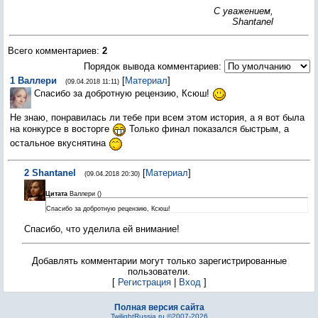
С уважением,
Shantanel
Всего комментариев
:
2
Порядок вывода комментариев:
1
Валлери
[
Материал
]
(09.04.2018 11:11)
Спасибо за добротную рецензию, Ксюш!
Не знаю, понравилась ли тебе при всем этом история, а я вот была
на конкурсе в восторге
Только финал показался быстрым, а
остальное вкуснятина
2
Shantanel
[
Материал
]
(09.04.2018 20:30)
Цитата
Валлери
(
)
Спасибо за добротную рецензию, Ксюш!
Спасибо, что уделила ей внимание!
Добавлять комментарии могут только зарегистрированные
пользователи.
[
Регистрация
|
Вход
]
Полная версия сайта
TwilightRussia.ru ©2007-2026