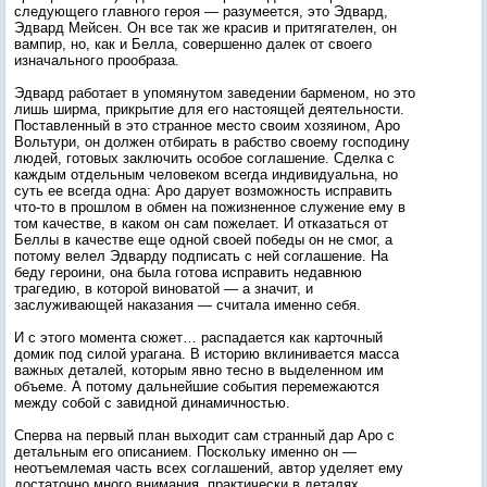
следующего главного героя — разумеется, это Эдвард,
Эдвард Мейсен. Он все так же красив и притягателен, он
вампир, но, как и Белла, совершенно далек от своего
изначального прообраза.
Эдвард работает в упомянутом заведении барменом, но это
лишь ширма, прикрытие для его настоящей деятельности.
Поставленный в это странное место своим хозяином, Аро
Вольтури, он должен отбирать в рабство своему господину
людей, готовых заключить особое соглашение. Сделка с
каждым отдельным человеком всегда индивидуальна, но
суть ее всегда одна: Аро дарует возможность исправить
что-то в прошлом в обмен на пожизненное служение ему в
том качестве, в каком он сам пожелает. И отказаться от
Беллы в качестве еще одной своей победы он не смог, а
потому велел Эдварду подписать с ней соглашение. На
беду героини, она была готова исправить недавнюю
трагедию, в которой виноватой — а значит, и
заслуживающей наказания — считала именно себя.
И с этого момента сюжет… распадается как карточный
домик под силой урагана. В историю вклинивается масса
важных деталей, которым явно тесно в выделенном им
объеме. А потому дальнейшие события перемежаются
между собой с завидной динамичностью.
Сперва на первый план выходит сам странный дар Аро с
детальным его описанием. Поскольку именно он —
неотъемлемая часть всех соглашений, автор уделяет ему
достаточно много внимания, практически в деталях