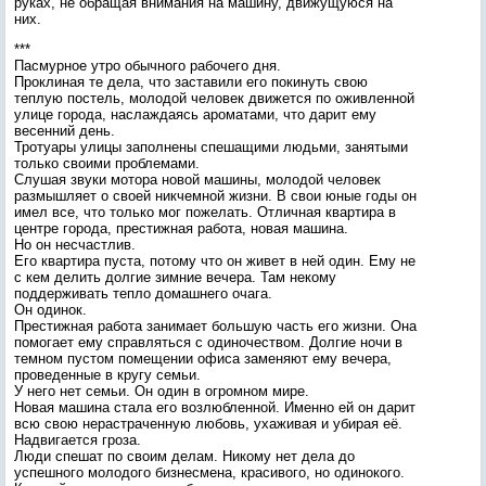
руках, не обращая внимания на машину, движущуюся на
них.
***
Пасмурное утро обычного рабочего дня.
Проклиная те дела, что заставили его покинуть свою
теплую постель, молодой человек движется по оживленной
улице города, наслаждаясь ароматами, что дарит ему
весенний день.
Тротуары улицы заполнены спешащими людьми, занятыми
только своими проблемами.
Слушая звуки мотора новой машины, молодой человек
размышляет о своей никчемной жизни. В свои юные годы он
имел все, что только мог пожелать. Отличная квартира в
центре города, престижная работа, новая машина.
Но он несчастлив.
Его квартира пуста, потому что он живет в ней один. Ему не
с кем делить долгие зимние вечера. Там некому
поддерживать тепло домашнего очага.
Он одинок.
Престижная работа занимает большую часть его жизни. Она
помогает ему справляться с одиночеством. Долгие ночи в
темном пустом помещении офиса заменяют ему вечера,
проведенные в кругу семьи.
У него нет семьи. Он один в огромном мире.
Новая машина стала его возлюбленной. Именно ей он дарит
всю свою нерастраченную любовь, ухаживая и убирая её.
Надвигается гроза.
Люди спешат по своим делам. Никому нет дела до
успешного молодого бизнесмена, красивого, но одинокого.