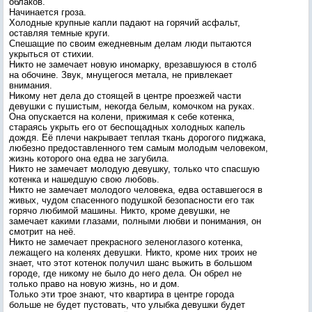
облаков.
Начинается гроза.
Холодные крупные капли падают на горячий асфальт,
оставляя темные круги.
Спешащие по своим ежедневным делам люди пытаются
укрыться от стихии.
Никто не замечает новую иномарку, врезавшуюся в столб
на обочине. Звук, мнущегося метала, не привлекает
внимания.
Никому нет дела до стоящей в центре проезжей части
девушки с пушистым, некогда белым, комочком на руках.
Она опускается на колени, прижимая к себе котенка,
стараясь укрыть его от беспощадных холодных капель
дождя. Её плечи накрывает теплая ткань дорогого пиджака,
любезно предоставленного тем самым молодым человеком,
жизнь которого она едва не загубила.
Никто не замечает молодую девушку, только что спасшую
котенка и нашедшую свою любовь.
Никто не замечает молодого человека, едва оставшегося в
живых, чудом спасенного подушкой безопасности его так
горячо любимой машины. Никто, кроме девушки, не
замечает какими глазами, полными любви и понимания, он
смотрит на неё.
Никто не замечает прекрасного зеленоглазого котенка,
лежащего на коленях девушки. Никто, кроме них троих не
знает, что этот котенок получил шанс выжить в большом
городе, где никому не было до него дела. Он обрел не
только право на новую жизнь, но и дом.
Только эти трое знают, что квартира в центре города
больше не будет пустовать, что улыбка девушки будет