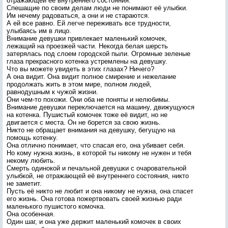
отражающей её внутреннего состояния.
Спешащие по своим делам люди не понимают её улыбки.
Им нечему радоваться, а они и не стараются.
А ей все равно. Ей легче переживать все трудности,
улыбаясь им в лицо.
Внимание девушки привлекает маленький комочек,
лежащий на проезжей части. Некогда белая шерсть
затерялась под слоем городской пыли. Огромные зеленые
глаза прекрасного котенка устремлены на девушку.
Что вы можете увидеть в этих глазах? Ничего?
А она видит. Она видит полное смирение и нежелание
продолжать жить в этом мире, полном людей,
равнодушным к чужой жизни.
Они чем-то похожи. Они оба не поняты и нелюбимы.
Внимание девушки переключается на машину, движущуюся
на котенка. Пушистый комочек тоже её видит, но не
двигается с места. Он не борется за свою жизнь.
Никто не обращает внимания на девушку, бегущую на
помощь котенку.
Она отлично понимает, что спасая его, она убивает себя.
Но кому нужна жизнь, в которой ты никому не нужен и тебя
некому любить.
Смерть одинокой и печальной девушки с очаровательной
улыбкой, не отражающей её внутреннего состояния, никто
не заметит.
Пусть её никто не любит и она никому не нужна, она спасет
его жизнь. Она готова пожертвовать своей жизнью ради
маленького пушистого комочка.
Она особенная.
Один шаг, и она уже держит маленький комочек в своих