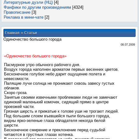
Литературные дуэли (НЦ)
[4]
Фанфики по другим произведениям
[4324]
Правописание
[3]
Реклама в мини-чате
[2]
»
Главная
Статьи
Одиночество большого города
08.07.2009
«Одиночество большого города»
Пасмурное утро обычного рабочего дня.
Воздух города наполнен ароматом первых весенних цветов.
Бесконечное голубое небо дарит ощущение полета и
невесомости.
Палящие лучи солнца не проникают сквозь завесу густых
облаков.
Скоро гроза.
Занятые своими извечными проблемами люди не замечают
одинокий маленький комочек, сидящий прямо в центре
проезжей части.
Грязная шерсть и прижатые к голове уши не трогают людей.
Под большим слоем въевшейся пыли большого города,
видны ярко-зеленые глаза обладателя некогда белой
шерсти.
Бесконечное смирение и преклонение перед судьбой
читаются в грустных глазах котенка.