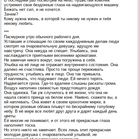
В последний раз посмотрев на небо, пушистый комочек
устремил свои бездонные глаза на надвигающуюся машину.
Бежать нет сил, и не хочется.
Зачем?
Кому нужна жизнь, в которой ты никому не нужен и тебя
некому любить.
***
Пасмурное утро обычного рабочего дня.
Уставшие и спешащие по своим каждодневным делам люди
смотрят на очаровательную девушку, идущую им
навстречу. Она никуда не спешит. Улыбаясь, она
наслаждается приятными весенними ароматами.
Не замечая никого вокруг, она погружена в себя.
Улыбка на её лице не отражает внутреннего состояния. Она
далеко не счастлива. Просто так проще переживать
трудности, улыбаясь им в лицо. Она так привыкла.
И наплевать, что подумают люди. Ей нечего терять.
Надвигается гроза. Где-то вдалеке слышны раскаты грома.
Воздух наполнен свежестью предстоящего дождя.
Она одинока. Так уж случилось в её жизни, что она не
нашла своего принца на белом коне. Наивно, скажете вы, а
ей наплевать. Она живет в своем крохотном мирке, в
котором розовые облака плывут по бескрайнему голубому
небу. В её мире все любят друг друга и дарят каждый день
цветы.
Её многие не понимают, и от этого её прекрасные глаза
наполняет тоска.
Но этого никто не замечает. Всех лишь злит прекрасная
молодая девушка с очаровательной улыбкой, не