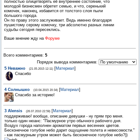
полностью олицетворять её внутреннее состояние, что
молодой бизнесмен обретет семью, и что, серенький
комочек, наконец, избавится от толстого слоя пыли
большого города.
Он по праву этого заслуживает. Ведь именно благодаря
пушистому серому комочку, три абсолютно разных линии
судьбы сегодня пересеклись.
Ваше мнение жду на
Форуме
Всего комментариев
:
5
Порядок вывода комментариев:
5
Неважно
[
Материал
]
(21.05.2015 12:11)
Спасибо
4
Солнышко
[
Материал
]
(10.04.2015 20:34)
Спасибо за историю!
3
Alensis
[
Материал
]
(26.07.2010 22:59)
поддерживаю! вообще, описание девушки - ну прям про меня.
только один нюанс: "Пасмурное утро обычного рабочего дня.
Воздух города наполнен ароматом первых весенних цветов.
Бесконечное голубое небо дарит ощущение полета и невесомости."
- как пасмурным утром может быть бесконечное голубое небо?))