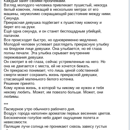
Каждый занят своими проблемами.
Взгляд молодого человека привлекает пушистый, некогда
белый комочек, лежащий в нескольких метрах от его
машины, неумолимо сокращающей расстояние между ними.
Секунда.
Прекрасная девушка подбегает к пушистому комочку и
берет его на руки.
Ещё одна секунда, и он станет беспощадным убийцей,
палачом.
Все происходит быстро, но одновременно медленно.
Молодой человек успевает разглядеть прекрасную улыбку
на бледном лице девушки. Она улыбается, но её глаза
полны печали. Эта улыбка скрывает внутренние
переживания девушки.
Он смотрит в её глаза, сейчас устремленные на него. Но
она не двигается с места, ей не хочется бежать.
Он прекрасно понимает, что лишь ценой собственной
смерти может сохранить жизнь прекрасной девушки,
спасающей маленького белого котенка.
Решение принято.
Кому нужна жизнь, в которой ты никому не нужен и тебя
некому любить. Может, им повезло больше. Может, они
любимы.
***
Пасмурное утро обычного рабочего дня.
Воздух города наполнен ароматом первых весенних цветов.
Бесконечное голубое небо дарит ощущение полета и
невесомости.
Палящие лучи солнца не проникают сквозь завесу густых