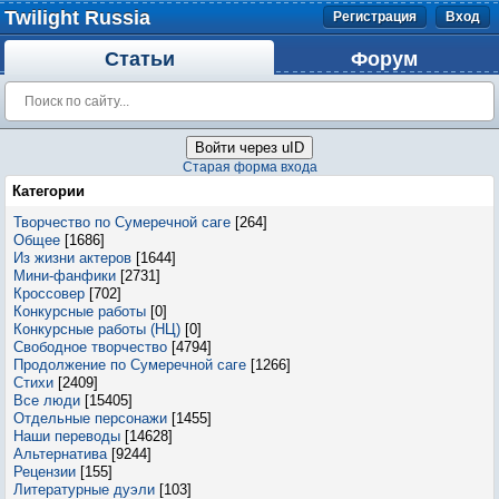
Twilight Russia
Регистрация
Вход
Статьи
Форум
Войти через uID
Старая форма входа
Категории
Творчество по Сумеречной саге
[264]
Общее
[1686]
Из жизни актеров
[1644]
Мини-фанфики
[2731]
Кроссовер
[702]
Конкурсные работы
[0]
Конкурсные работы (НЦ)
[0]
Свободное творчество
[4794]
Продолжение по Сумеречной саге
[1266]
Стихи
[2409]
Все люди
[15405]
Отдельные персонажи
[1455]
Наши переводы
[14628]
Альтернатива
[9244]
Рецензии
[155]
Литературные дуэли
[103]