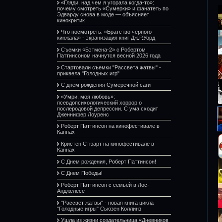
«Гляди, над чем я угорала когда-то»:
почему смотреть «Сумерки» и фанатеть по
Эдварду снова в моде — объясняет
кинокритик
Что посмотреть: «Братство черного
кинжала» - экранизация книг Дж.Р.Уорд
Съемки «Бэтмена-2» с Робертом
Паттинсоном начнутся весной 2026 года
Стартовали съемки "Рассвета жатвы" -
приквела "Голодных игр"
С днем рождения Сумеречной саги
«Умри, моя любовь»:
псевдопсихологический хоррор о
послеродовой депрессии. С ума сходит
Дженнифер Лоуренс
Роберт Паттинсон на кинофестивале в
Каннах
Кристен Стюарт на кинофестивале в
Каннах
С Днем рождения, Роберт Паттинсон!
С Днем Победы!
Роберт Паттинсон с семьёй в Лос-
Анджелесе
"Рассвет жатвы" - новая книга цикла
"Голодные игры" Сьюзен Коллинз
Ушла из жизни создательница «Дневников