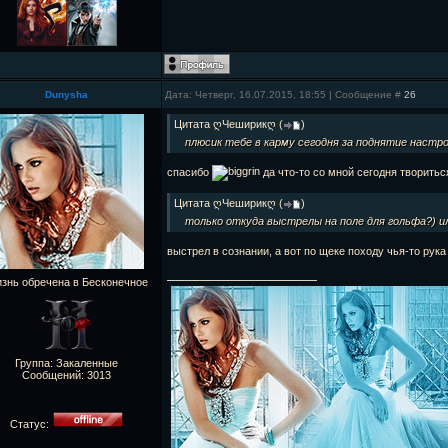
Dunysha
Дата: Четверг, 16.07.2015, 18:55 | Сообщение #
26
Цитата
ღЧеширикღ
(
)
плюсик тебе в карму сегодня за поднятие наст
спасибо
да что-то со мной сегодня творить
Цитата
ღЧеширикღ
(
)
только откуда выстрелы на поле для гольфа?) и
выстрел в сознании, а вот по щеке походу чья-то рук
знь обречена в Бесконечное
Группа: Закаленные
Сообщений:
3013
Статус: