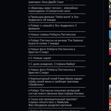
вампира» Лиза Джейн Смит
«Вампиры живут вечно» - юбилейное
переиздание «Сумеречной саги»
Премьера фильма "Люби меня" в Лос-
Анджелесе 28 января
Роберт с семьёй в Лос-Анджелесе 3
февраля
Новые снимки Роберта Паттинсона
Роберт Паттинсон на вечере The National
board of review 7 января
Новые фото Роберта Паттинсона и
Кристен Стюарт
С Новым годом!
С днем рождения, Стефани Майер!
Новые фото Роберта Паттинсона и
Кристен Стюарт
Компьютерный гений Рами Малек карает
убийц своей жены в трейлере триллера
«Любитель»
Роберт Паттинсон пополнил актёрский
состав нового фильма Кристофера Нолана
Скука или проницательный триллер?
Сериал «Агентство» с Майклом
Фассбендером разделил критиков
Роберт Паттинсон на съёмках фильма