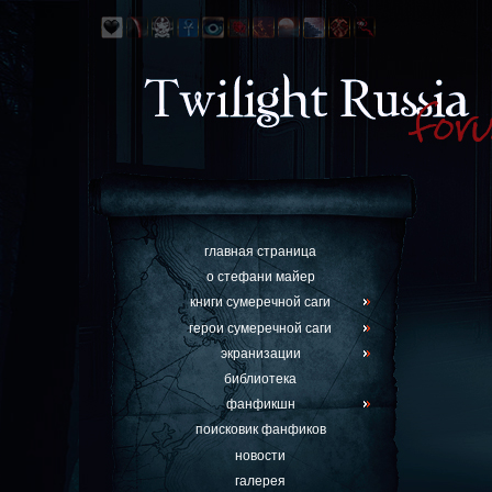
главная страница
о стефани майер
книги сумеречной саги
герои сумеречной саги
экранизации
библиотека
фанфикшн
поисковик фанфиков
новости
галерея