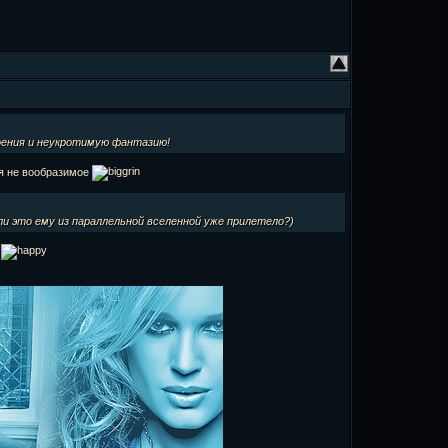
роения и неукротимую фантазию!
ся не вообразимое
ли это ему из параллельной вселенной уже прилетело?)
а