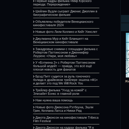
Первые кадры фильма «Мир Юрского
периода: Перерождение»
Шейлин Вудли сыграет Дженис Джоплин в
биографическом фильме
Объявлены победители Венецианского
кинофестиваля 2024
Новые фото Лили Коллинз и Кейт Уинслет
Джулианна Мур и Кейт Бланшетт на
Венецианском кинофестивале
Закадровые снимки с площадки фильма с
Робертом Паттинсоном и Дженнифер
Лоуренс «Умри, моя любовь»
У «Бэтмена 2» с Робертом Паттинсоном
большой апдейт — правда, это всё ещё
плохая новость для фанатов
Брэд Питт садится за руль гоночного
болида в драйвовом трейлере экшена «Ф1»
Жи
и делает это под We Will Rock You
Трейлер фильма "Уход за кожей" с
Элизабет Бэнкс в главной роли
Нам нужна ваша помощь
Новые фото Джексона Рэтбоуна, Эшли
Грин, Келлана Латса и Никки Рид
Дакота Джонсон на кинофестивале Tribeca
Film Festival
Дакота Джонсон на кадрах фильма "Я в