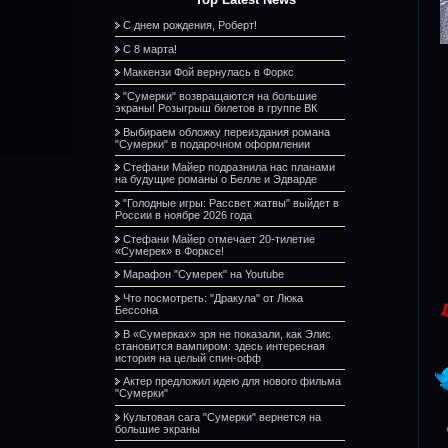
С днем рождения, Роберт!
С 8 марта!
Маккензи Фой вернулась в Форкс
"Сумерки" возвращаются на большие
экраны! Розыгрыш билетов в группе ВК
Выбираем обложку переиздания романа
"Сумерки" в подарочном оформлении
Стефани Майер подразнила нас планами
на будущие романы о Белле и Эдварде
"Голодные игры: Рассвет жатвы" выйдет в
России в ноябре 2026 года
Стефани Майер отмечает 20-тилетие
«Сумерек» в Форксе!
Марафон "Сумерек" на Youtube
Что посмотреть: "Дракула" от Люка
Бессона
В «Сумерках» зря не показали, как Элис
становится вампиром: здесь интересная
история на целый спин-офф
Актер предложил идею для нового фильма
"Сумерки"
Культовая сага "Сумерки" вернется на
большие экраны