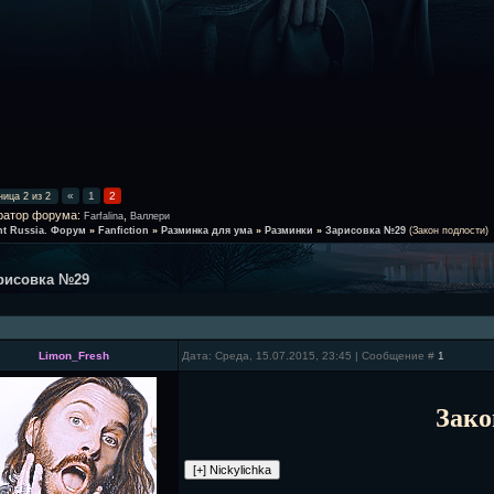
«
1
2
ница
2
из
2
ратор форума:
,
Farfalina
Валлери
ht Russia. Форум
»
Fanfiction
»
Разминка для ума
»
Разминки
»
Зарисовка №29
(Закон подлости)
рисовка №29
Limon_Fresh
Дата: Среда, 15.07.2015, 23:45 | Сообщение #
1
Зако