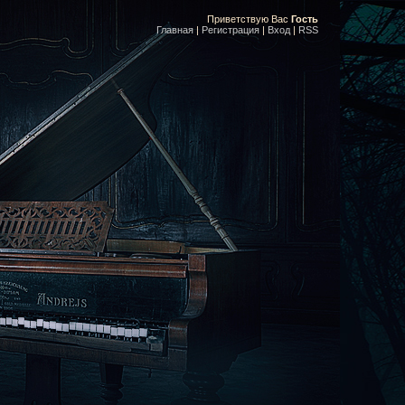
Приветствую Вас
Гость
Главная
|
Регистрация
|
Вход
|
RSS