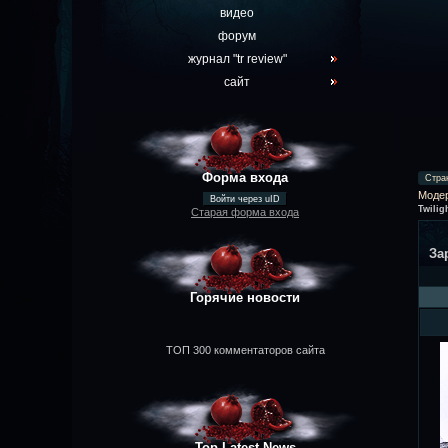
видео
форум
журнал "tr review"
сайт
Форма входа
Стра
Моде
Войти через uID
Twilig
Старая форма входа
За
Горячие новости
ТОП 300 комментаторов сайта
Top Latest News