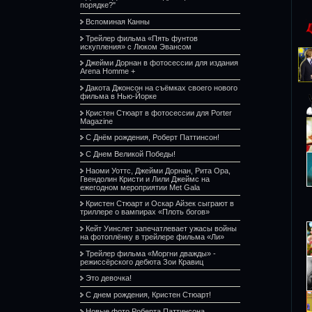
порядке?"
Вспоминая Канны
Трейлер фильма «Пять фунтов
искупления» с Люком Эвансом
Джейми Дорнан в фотосессии для издания
Arena Homme +
Дакота Джонсон на съёмках своего нового
фильма в Нью-Йорке
Кристен Стюарт в фотосессии для Porter
Magazine
С Днём рождения, Роберт Паттинсон!
С Днем Великой Победы!
Наоми Уоттс, Джейми Дорнан, Рита Ора,
Гвендолин Кристи и Лили Джеймс на
ежегодном мероприятии Met Gala
Кристен Стюарт и Оскар Айзек сыграют в
триллере о вампирах «Плоть богов»
Кейт Уинслет запечатлевает ужасы войны
на фотоплёнку в трейлере фильма «Ли»
Трейлер фильма «Моргни дважды» -
режиссёрского дебюта Зои Кравиц
Это девочка!
С днем рождения, Кристен Стюарт!
Новые фото Роберта Паттинсона