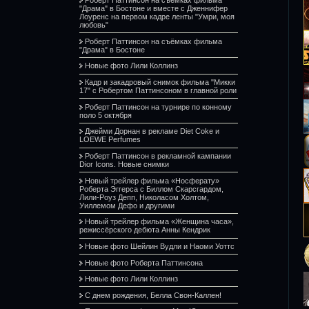
"Драма" в Бостоне и вместе с Дженнифер
Лоуренс на первом кадре ленты "Умри, моя
любовь"
Роберт Паттинсон на съёмках фильма
"Драма" в Бостоне
Новые фото Лили Коллинз
Кадр и закадровый снимок фильма "Микки
17" с Робертом Паттинсоном в главной роли
Роберт Паттинсон на турнире по конному
поло 5 октября
Джейми Дорнан в рекламе Diet Coke и
LOEWE Perfumes
Роберт Паттинсон в рекламной кампании
Dior Icons. Новые снимки
Новый трейлер фильма «Носферату»
Роберта Эггерса с Биллом Скарсгардом,
Лили-Роуз Депп, Николасом Холтом,
Уиллемом Дефо и другими
Новый трейлер фильма «Женщина часа»,
режиссёрского дебюта Анны Кендрик
Новые фото Шейлин Вудли и Наоми Уоттс
Новые фото Роберта Паттинсона
Новые фото Лили Коллинз
С днем рождения, Белла Свон-Каллен!