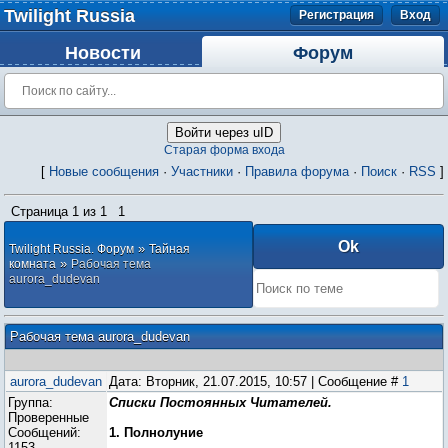
Twilight Russia
Регистрация
Вход
Новости
Форум
Войти через uID
Старая форма входа
[
Новые сообщения
·
Участники
·
Правила форума
·
Поиск
·
RSS
]
Страница
1
из
1
1
»
Twilight Russia. Форум
Тайная
»
комната
Рабочая тема
aurora_dudevan
Рабочая тема aurora_dudevan
aurora_dudevan
Дата: Вторник, 21.07.2015, 10:57 | Сообщение #
1
Группа:
Списки Постоянных Читателей.
Проверенные
Сообщений:
1. Полнолуние
1153