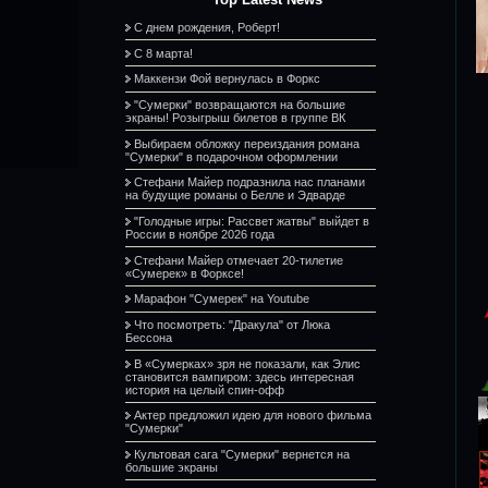
С днем рождения, Роберт!
С 8 марта!
Маккензи Фой вернулась в Форкс
"Сумерки" возвращаются на большие
экраны! Розыгрыш билетов в группе ВК
Выбираем обложку переиздания романа
"Сумерки" в подарочном оформлении
Стефани Майер подразнила нас планами
на будущие романы о Белле и Эдварде
"Голодные игры: Рассвет жатвы" выйдет в
России в ноябре 2026 года
Стефани Майер отмечает 20-тилетие
«Сумерек» в Форксе!
Марафон "Сумерек" на Youtube
Что посмотреть: "Дракула" от Люка
Бессона
В «Сумерках» зря не показали, как Элис
становится вампиром: здесь интересная
история на целый спин-офф
Актер предложил идею для нового фильма
"Сумерки"
Культовая сага "Сумерки" вернется на
большие экраны