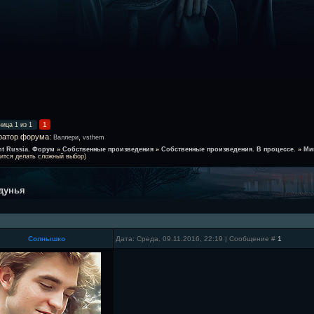
1
ница
1
из
1
ратор форума:
,
Валлери
vsthem
ht Russia. Форум
»
Собственные произведения
»
Собственные произведения. В процессе.
»
Ми
ится делать сложный выбор)
дунья
Солнышко
Дата: Среда, 09.11.2016, 22:19 | Сообщение #
1