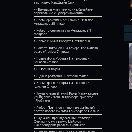
вампира» Лиза Джейн Смит
«Вампиры живут вечно» - юбилейное
переиздание «Сумеречной саги»
Премьера фильма "Люби меня" в Лос-
Анджелесе 28 января
Роберт с семьёй в Лос-Анджелесе 3
февраля
Новые снимки Роберта Паттинсона
Роберт Паттинсон на вечере The National
board of review 7 января
Новые фото Роберта Паттинсона и
Кристен Стюарт
С Новым годом!
С днем рождения, Стефани Майер!
Новые фото Роберта Паттинсона и
Кристен Стюарт
Компьютерный гений Рами Малек карает
убийц своей жены в трейлере триллера
«Любитель»
Роберт Паттинсон пополнил актёрский
состав нового фильма Кристофера Нолана
Скука или проницательный триллер?
Сериал «Агентство» с Майклом
Фассбендером разделил критиков
Роберт Паттинсон на съёмках фильма