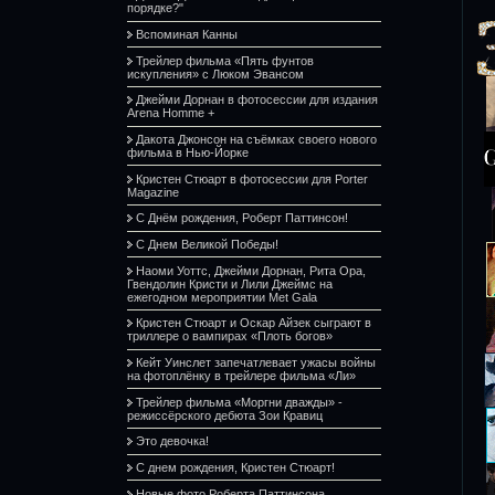
порядке?"
Вспоминая Канны
Трейлер фильма «Пять фунтов
искупления» с Люком Эвансом
Джейми Дорнан в фотосессии для издания
Arena Homme +
Дакота Джонсон на съёмках своего нового
фильма в Нью-Йорке
Кристен Стюарт в фотосессии для Porter
Magazine
С Днём рождения, Роберт Паттинсон!
С Днем Великой Победы!
Наоми Уоттс, Джейми Дорнан, Рита Ора,
Гвендолин Кристи и Лили Джеймс на
ежегодном мероприятии Met Gala
Кристен Стюарт и Оскар Айзек сыграют в
триллере о вампирах «Плоть богов»
Кейт Уинслет запечатлевает ужасы войны
на фотоплёнку в трейлере фильма «Ли»
Трейлер фильма «Моргни дважды» -
режиссёрского дебюта Зои Кравиц
Это девочка!
С днем рождения, Кристен Стюарт!
Новые фото Роберта Паттинсона