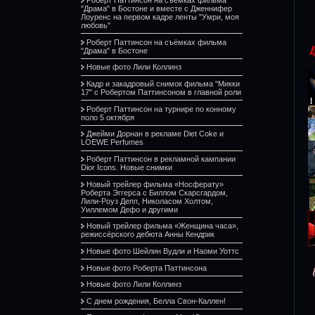
"Драма" в Бостоне и вместе с Дженнифер
Лоуренс на первом кадре ленты "Умри, моя
любовь"
Роберт Паттинсон на съёмках фильма
"Драма" в Бостоне
Новые фото Лили Коллинз
Кадр и закадровый снимок фильма "Микки
17" с Робертом Паттинсоном в главной роли
Роберт Паттинсон на турнире по конному
поло 5 октября
Джейми Дорнан в рекламе Diet Coke и
LOEWE Perfumes
Роберт Паттинсон в рекламной кампании
Dior Icons. Новые снимки
Новый трейлер фильма «Носферату»
Роберта Эггерса с Биллом Скарсгардом,
Лили-Роуз Депп, Николасом Холтом,
Уиллемом Дефо и другими
Новый трейлер фильма «Женщина часа»,
режиссёрского дебюта Анны Кендрик
Новые фото Шейлин Вудли и Наоми Уоттс
Новые фото Роберта Паттинсона
Новые фото Лили Коллинз
С днем рождения, Белла Свон-Каллен!