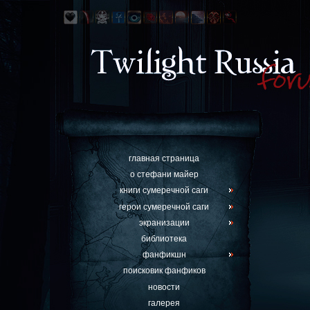
главная страница
о стефани майер
книги сумеречной саги
герои сумеречной саги
экранизации
библиотека
фанфикшн
поисковик фанфиков
новости
галерея