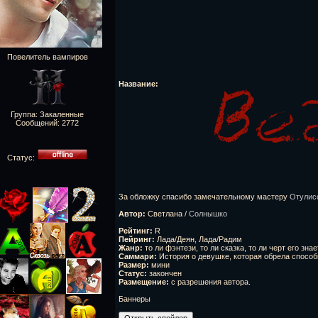
Повелитель вампиров
Название:
Группа: Закаленные
Сообщений:
2772
Статус:
За обложку спасибо замечательному мастеру
Отулис
Автор:
Светлана /
Солнышко
Рейтинг:
R
Пейринг:
Лада/Деян, Лада/Радим
Жанр:
то ли фэнтези, то ли сказка, то ли черт его знае
Саммари:
История о девушке, которая обрела способ
Размер:
мини
Статус:
закончен
Размещение:
с разрешения автора.
Баннеры