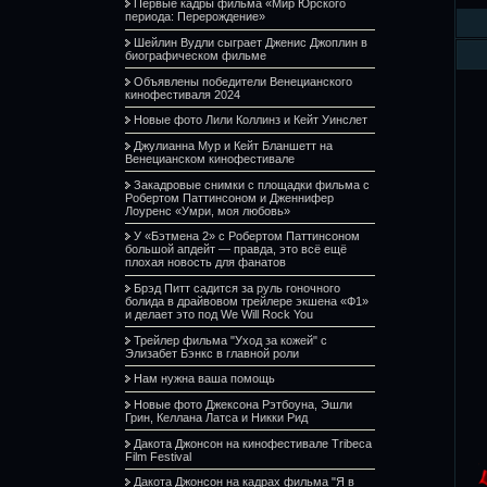
Первые кадры фильма «Мир Юрского
периода: Перерождение»
Шейлин Вудли сыграет Дженис Джоплин в
биографическом фильме
Объявлены победители Венецианского
кинофестиваля 2024
Новые фото Лили Коллинз и Кейт Уинслет
Джулианна Мур и Кейт Бланшетт на
Венецианском кинофестивале
Закадровые снимки с площадки фильма с
Робертом Паттинсоном и Дженнифер
Лоуренс «Умри, моя любовь»
У «Бэтмена 2» с Робертом Паттинсоном
большой апдейт — правда, это всё ещё
плохая новость для фанатов
Брэд Питт садится за руль гоночного
болида в драйвовом трейлере экшена «Ф1»
и делает это под We Will Rock You
Трейлер фильма "Уход за кожей" с
Элизабет Бэнкс в главной роли
Нам нужна ваша помощь
Новые фото Джексона Рэтбоуна, Эшли
Грин, Келлана Латса и Никки Рид
Дакота Джонсон на кинофестивале Tribeca
Film Festival
Дакота Джонсон на кадрах фильма "Я в