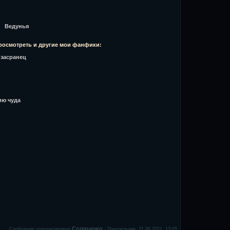
Ведунья
просмотреть и другие мои фанфики:
 засранец
ию чуда
Солнышко
Сообщение отредактировал
-
Понедельник, 21.06.2021, 13:05