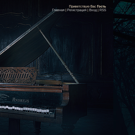
Приветствую Вас
Гость
Главная
|
Регистрация
|
Вход
|
RSS