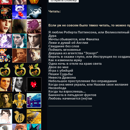
Читать:
Если уж не совсем было тяжко читать, то можно 
Я люблю Роберта Паттинсона, или Великолепный
Дура
Мечты сбываются, или Фанатка
Лежи и думай об Англии
Свидание без слов
Поймать мгновенье
Девушка из агентства "Эскорт"
Верить в сказки глупо, или Инструкция по создан
Как я изменила мужу
Одна ночь в отеле на краю света
Двое во мне
Игра с убийцей
Пешки Судьбы
Невеста Дракона
Небольшое преступление без оправдания
Когда она меня украла, или Назови свое желание
Несвобода
Когда ты взрослеешь...
Банкнота в пятьдесят фунтов
Любовь начинается (не)так