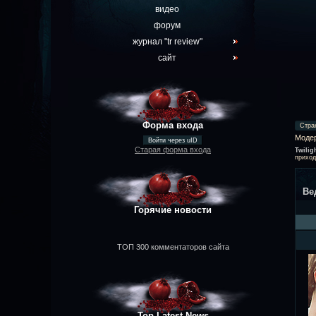
видео
форум
журнал "tr review"
сайт
Форма входа
Стра
Моде
Войти через uID
Старая форма входа
Twilig
приход
Ве
Горячие новости
ТОП 300 комментаторов сайта
Top Latest News