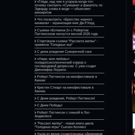
«Гляди, над чем я угорала когда-то»:
почему смотреть «Сумерки» и фанатеть по
Эдварду снова в моде — объясняет
кинокритик
Что посмотреть: «Братство черного
кинжала» - экранизация книг Дж.Р.Уорд
Съемки «Бэтмена-2» с Робертом
Паттинсоном начнутся весной 2026 года
Стартовали съемки "Рассвета жатвы" -
приквела "Голодных игр"
С днем рождения Сумеречной саги
«Умри, моя любовь»:
псевдопсихологический хоррор о
послеродовой депрессии. С ума сходит
Дженнифер Лоуренс
Роберт Паттинсон на кинофестивале в
Каннах
Кристен Стюарт на кинофестивале в
Каннах
С Днем рождения, Роберт Паттинсон!
С Днем Победы!
Роберт Паттинсон с семьёй в Лос-
Анджелесе
"Рассвет жатвы" - новая книга цикла
"Голодные игры" Сьюзен Коллинз
Ушла из жизни создательница «Дневников