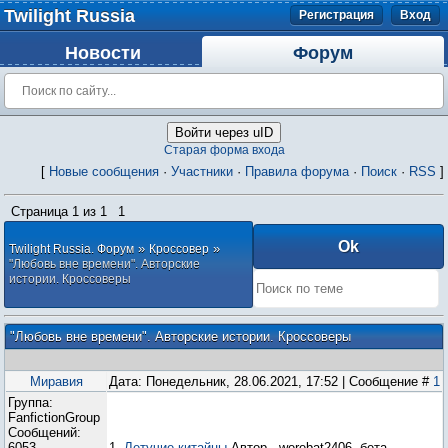
Twilight Russia
Регистрация
Вход
Новости
Форум
Войти через uID
Старая форма входа
[
Новые сообщения
·
Участники
·
Правила форума
·
Поиск
·
RSS
]
Страница
1
из
1
1
»
»
Twilight Russia. Форум
Кроссовер
"Любовь вне времени". Авторские
истории. Кроссоверы
"Любовь вне времени". Авторские истории. Кроссоверы
Миравия
Дата: Понедельник, 28.06.2021, 17:52 | Сообщение #
1
Группа:
FanfictionGroup
Сообщений:
6053
1.
Летучие китайцы
Автор - werebat2406, бета -