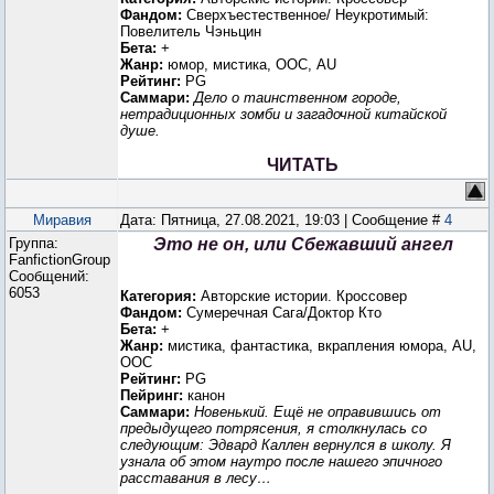
Фандом:
Сверхъестественное/ Неукротимый:
Повелитель Чэньцин
Бета:
+
Жанр:
юмор, мистика, ООС, AU
Рейтинг:
PG
Саммари:
Дело о таинственном городе,
нетрадиционных зомби и загадочной китайской
душе.
ЧИТАТЬ
Миравия
Дата: Пятница, 27.08.2021, 19:03 | Сообщение #
4
Группа:
Это не он, или Сбежавший ангел
FanfictionGroup
Сообщений:
6053
Категория:
Авторские истории. Кроссовер
Фандом:
Сумеречная Сага/Доктор Кто
Бета:
+
Жанр:
мистика, фантастика, вкрапления юмора, AU,
ООС
Рейтинг:
PG
Пейринг:
канон
Саммари:
Новенький. Ещё не оправившись от
предыдущего потрясения, я столкнулась со
следующим: Эдвард Каллен вернулся в школу. Я
узнала об этом наутро после нашего эпичного
расставания в лесу…