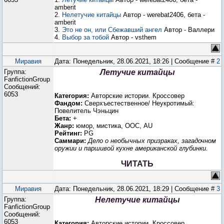
amberit
2.
Нелетучие китайцы
Автор - werebat2406, бета -
amberit
3.
Это не он, или Сбежавший ангел
Автор - Валлери
4.
Выбор за тобой
Автор - vsthem
Миравия
Дата: Понедельник, 28.06.2021, 18:26 | Сообщение #
2
Группа:
Летучие китайцы
FanfictionGroup
Сообщений:
6053
Категория:
Авторские истории. Кроссовер
Фандом:
Сверхъестественное/ Неукротимый:
Повелитель Чэньцин
Бета:
+
Жанр:
юмор, мистика, ООС, AU
Рейтинг:
PG
Саммари:
Дело о необычных призраках, загадочном
оружии и паршивой кухне американской глубинки.
ЧИТАТЬ
Миравия
Дата: Понедельник, 28.06.2021, 18:29 | Сообщение #
3
Группа:
Нелетучие китайцы
FanfictionGroup
Сообщений:
6053
Категория:
Авторские истории. Кроссовер