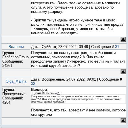
интересно как. Здесь только созданные магически
слуги. А это помещение вообще зачаровано по
высшему разряду.
- Врятли ты увидешь что-то нужное тебе в моих
мыслях, поклянись что ты не причинишь мне вреда?
- Клянусь, своей кровью, у меня нет мыслей и
намерений тебе навредить.
Валлери
Дата: Суббота, 23.07.2022, 09:49 | Сообщение #
31
Группа:
Получается, он сам тут застрял, и чтобы спасти
FanfictionGroup
остальных, зачаровал вход? А Яна как-то
Сообщений:
преодолела запрет) Интересно, это ее личный талант
34361
или такой крутой артефакт?
Дата: Воскресенье, 24.07.2022, 09:01 | Сообщение #
Olga_Malina
32
Группа:
Валлери
,
Проверенные
Цитата
Валлери
(
)
Получается, он сам тут застрял, и чтобы спасти остальных, зачаровал
Сообщений:
вход? А Яна как-то преодолела запрет) Интересно, это ее личный талант
4284
или такой крутой артефакт?
Получается, что так, артефакт у нее колечко, которое
она крутила