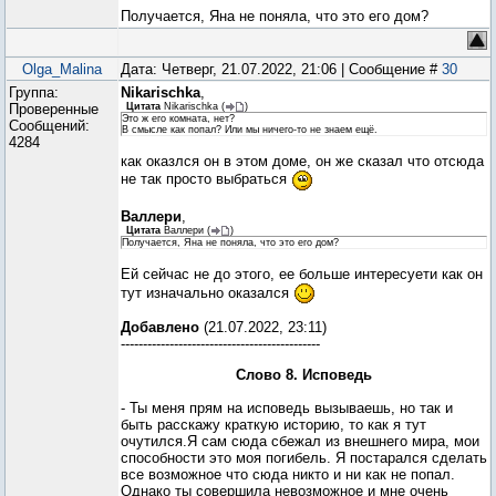
Получается, Яна не поняла, что это его дом?
Olga_Malina
Дата: Четверг, 21.07.2022, 21:06 | Сообщение #
30
Группа:
Nikarischka
,
Проверенные
Цитата
Nikarischka
(
)
Это ж его комната, нет?
Сообщений:
В смысле как попал? Или мы ничего-то не знаем ещё.
4284
как оказлся он в этом доме, он же сказал что отсюда
не так просто выбраться
Валлери
,
Цитата
Валлери
(
)
Получается, Яна не поняла, что это его дом?
Ей сейчас не до этого, ее больше интересуети как он
тут изначально оказался
Добавлено
(21.07.2022, 23:11)
---------------------------------------------
Слово 8. Исповедь
- Ты меня прям на исповедь вызываешь, но так и
быть расскажу краткую историю, то как я тут
очутился.Я сам сюда сбежал из внешнего мира, мои
способности это моя погибель. Я постарался сделать
все возможное что сюда никто и ни как не попал.
Однако ты совершила невозможное и мне очень