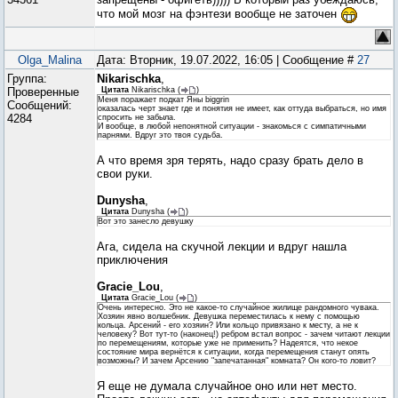
что мой мозг на фэнтези вообще не заточен
Olga_Malina
Дата: Вторник, 19.07.2022, 16:05 | Сообщение #
27
Группа:
Nikarischka
,
Проверенные
Цитата
Nikarischka
(
)
Меня поражает подкат Яны biggrin
Сообщений:
оказалась черт знает где и понятия не имеет, как оттуда выбраться, но имя
4284
спросить не забыла.
И вообще, в любой непонятной ситуации - знакомься с симпатичными
парнями. Вдруг это твоя судьба.
А что время зря терять, надо сразу брать дело в
свои руки.
Dunysha
,
Цитата
Dunysha
(
)
Вот это занесло девушку
Ага, сидела на скучной лекции и вдруг нашла
приключения
Gracie_Lou
,
Цитата
Gracie_Lou
(
)
Очень интересно. Это не какое-то случайное жилище рандомного чувака.
Хозяин явно волшебник. Девушка переместилась к нему с помощью
кольца. Арсений - его хозяин? Или кольцо привязано к месту, а не к
человеку? Вот тут-то (наконец!) ребром встал вопрос - зачем читают лекции
по перемещениям, которые уже не применить? Надеятся, что некое
состояние мира вернётся к ситуации, когда перемещения станут опять
возможны? И зачем Арсению "запечатанная" комната? Он кого-то ловит?
Я еще не думала случайное оно или нет место.