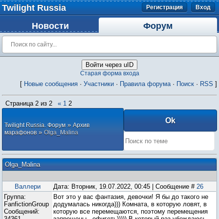
Twilight Russia
Регистрация
Вход
Новости
Форум
Войти через uID
Старая форма входа
[
Новые сообщения
·
Участники
·
Правила форума
·
Поиск
·
RSS
]
Страница
2
из
2
«
1
2
»
Twilight Russia. Форум
Архив
»
марафонов
Olga_Malina
Olga_Malina
Валлери
Дата: Вторник, 19.07.2022, 00:45 | Сообщение #
26
Группа:
Вот это у вас фантазия, девочки! Я бы до такого не
FanfictionGroup
додумалась никогда))) Комната, в которую ловят, в
Сообщений:
которую все перемещаются, поэтому перемещения
34361
запрещены - офигеть))))) В который раз убеждаюсь,