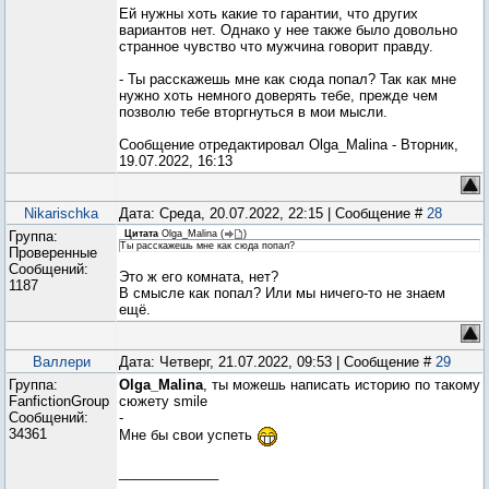
Ей нужны хоть какие то гарантии, что других
вариантов нет. Однако у нее также было довольно
странное чувство что мужчина говорит правду.
- Ты расскажешь мне как сюда попал? Так как мне
нужно хоть немного доверять тебе, прежде чем
позволю тебе вторгнуться в мои мысли.
Сообщение отредактировал
Olga_Malina
-
Вторник,
19.07.2022, 16:13
Nikarischka
Дата: Среда, 20.07.2022, 22:15 | Сообщение #
28
Группа:
Цитата
Olga_Malina
(
)
Ты расскажешь мне как сюда попал?
Проверенные
Сообщений:
Это ж его комната, нет?
1187
В смысле как попал? Или мы ничего-то не знаем
ещё.
Валлери
Дата: Четверг, 21.07.2022, 09:53 | Сообщение #
29
Группа:
Olga_Malina
, ты можешь написать историю по такому
FanfictionGroup
сюжету smile
Сообщений:
-
34361
Мне бы свои успеть
_____________