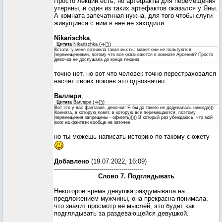
Просто лекции есть, но артефакты для перемещения
утеряны, и один из таких артефактов оказался у Яны.
А комната запечатнная нужна, для того чтобы слуги
живущиеся с ним в нее не заходили.
Nikarischka
,
Цитата
Nikarischka
(
)
Кстати, у меня возникла такая мысль: может они не пользуются
перемещениями, потому что все оказываются в комнате Арсения? Просто
девочка не дослушала до конца лекцию.
точно нет, но вот что человек точно перестраховался
насчет своих покоев это однозначно
Валлери
,
Цитата
Валлери
(
)
Вот это у вас фантазия, девочки! Я бы до такого не додумалась никогда)))
Комната, в которую ловят, в которую все перемещаются, поэтому
перемещения запрещены - офигеть))))) В который раз убеждаюсь, что мой
мозг на фэнтези вообще не заточен
но ты можешь написать историю по такому сюжету
Добавлено
(19.07.2022, 16:09)
---------------------------------------------
Слово 7. Подглядывать
Некоторое время девушка раздумывала на
предложением мужчины, она прекрасна понимала,
что значит просмотр ее мыслей, это будет как
подглядывать за раздевающейся девушкой.