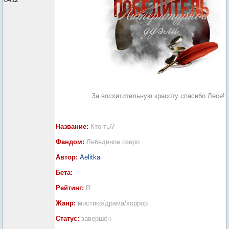
За восхитительную красоту спасибо Лесе!
Название:
Кто ты?
Фандом:
Лебединое озеро
Автор:
Aelitka
Бета:
-
Рейтинг:
R
Жанр:
мистика/драма/хоррор
Статус:
завершён