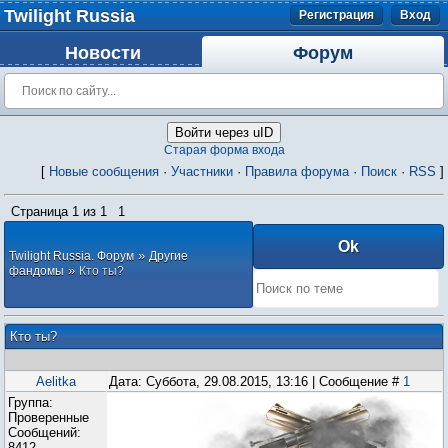
Twilight Russia
Регистрация
Вход
Новости
Форум
Войти через uID
Старая форма входа
[
Новые сообщения
·
Участники
·
Правила форума
·
Поиск
·
RSS
]
Страница
1
из
1
1
»
Twilight Russia. Форум
Другие
»
фандомы
Кто ты?
Кто ты?
Aelitka
Дата: Суббота, 29.08.2015, 13:16 | Сообщение #
1
Группа:
Проверенные
Сообщений:
8412