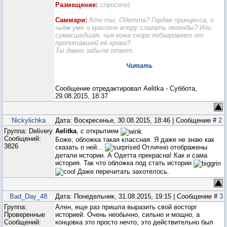
Размещение:
спросите)
Саммари:
Кто ты, Одетта? Гордая принцесса, о
чьём уме и красоте впору слагать легенды? Или
сумасшедшая, чья кожа скоро побагровеет от
пропитавшей её крови?
Ты давно забыла ответ.
Читать
Сообщение отредактировал
Aelitka
-
Суббота,
29.08.2015, 18:37
Nickylichka
Дата: Воскресенье, 30.08.2015, 18:46 | Сообщение #
2
Группа: Delivery
Aelitka
, с открытием
Сообщений:
Боже, обложка такая классная. Я даже не знаю как
3826
сказать о ней...
Отлично отображены
детали истории. А Одетта прекрасна! Как и сама
история. Так что обложка под стать истории
Даже перечитать захотелось.
Bad_Day_48
Дата: Понедельник, 31.08.2015, 19:15 | Сообщение #
3
Группа:
Ален, еще раз пришла выразить свой восторг
Проверенные
историей. Очень необычно, сильно и мощно, а
Сообщений:
концовка это просто нечто, это действительно был