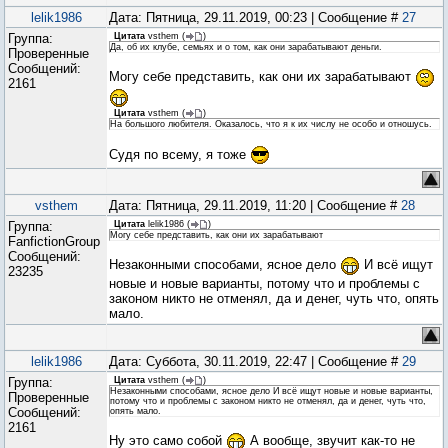
lelik1986
Дата: Пятница, 29.11.2019, 00:23 | Сообщение #
27
Группа:
Цитата
vsthem
(
)
Да, об их клубе, семьях и о том, как они зарабатывают деньги.
Проверенные
Сообщений:
Могу себе представить, как они их зарабатывают
2161
Цитата
vsthem
(
)
На большого любителя. Оказалось, что я к их числу не особо и отношусь.
Судя по всему, я тоже
vsthem
Дата: Пятница, 29.11.2019, 11:20 | Сообщение #
28
Группа:
Цитата
lelik1986
(
)
Могу себе представить, как они их зарабатывают
FanfictionGroup
Сообщений:
Незаконными способами, ясное дело
И всё ищут
23235
новые и новые варианты, потому что и проблемы с
законом никто не отменял, да и денег, чуть что, опять
мало.
lelik1986
Дата: Суббота, 30.11.2019, 22:47 | Сообщение #
29
Группа:
Цитата
vsthem
(
)
Незаконными способами, ясное дело И всё ищут новые и новые варианты,
Проверенные
потому что и проблемы с законом никто не отменял, да и денег, чуть что,
Сообщений:
опять мало.
2161
Ну это само собой
А вообще, звучит как-то не