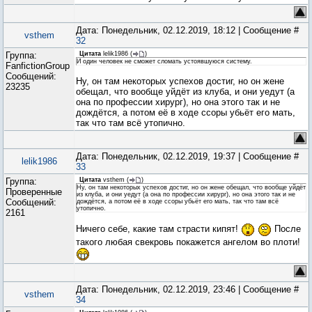
Дата: Понедельник, 02.12.2019, 18:12 | Сообщение #
vsthem
32
Группа:
Цитата
lelik1986
(
)
И один человек не сможет сломать устоявшуюся систему.
FanfictionGroup
Сообщений:
Ну, он там некоторых успехов достиг, но он жене
23235
обещал, что вообще уйдёт из клуба, и они уедут (а
она по профессии хирург), но она этого так и не
дождётся, а потом её в ходе ссоры убьёт его мать,
так что там всё утопично.
Дата: Понедельник, 02.12.2019, 19:37 | Сообщение #
lelik1986
33
Группа:
Цитата
vsthem
(
)
Ну, он там некоторых успехов достиг, но он жене обещал, что вообще уйдёт
Проверенные
из клуба, и они уедут (а она по профессии хирург), но она этого так и не
Сообщений:
дождётся, а потом её в ходе ссоры убьёт его мать, так что там всё
утопично.
2161
Ничего себе, какие там страсти кипят!
После
такого любая свекровь покажется ангелом во плоти!
Дата: Понедельник, 02.12.2019, 23:46 | Сообщение #
vsthem
34