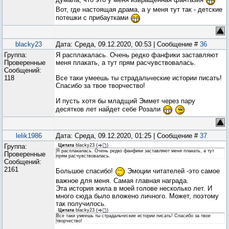
Вот, где настоящая драма, а у меня тут так - детские
потешки с прибаутками
blacky23
Дата: Среда, 09.12.2020, 00:53 | Сообщение #
36
Группа:
Я расплакалась. Очень редко фанфики заставляют
Проверенные
меня плакать, а тут прям расчувствовалась.
Сообщений:
118
Все таки умеешь ты страдальческие истории писать!
Спасибо за твое творчество!
И пусть хотя бы младщий Эммет через пару
десятков лет найдет себе Розали
lelik1986
Дата: Среда, 09.12.2020, 01:25 | Сообщение #
37
Группа:
Цитата
blacky23
(
)
Я расплакалась. Очень редко фанфики заставляют меня плакать, а тут
Проверенные
прям расчувствовалась.
Сообщений:
2161
Большое спасибо!
Эмоции читателей -это самое
важное для меня. Самая главная награда.
Эта история жила в моей голове несколько лет. И
много сюда было вложено личного. Может, поэтому
так получилось.
Цитата
blacky23
(
)
Все таки умеешь ты страдальческие истории писать! Спасибо за твое
творчество!