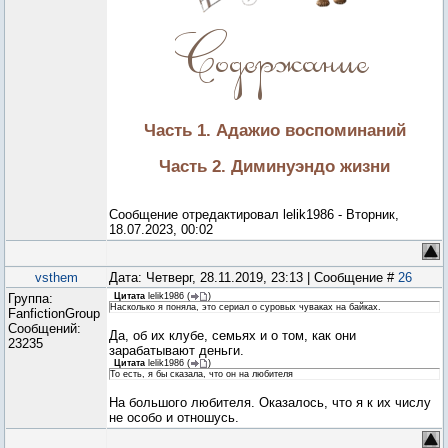
Часть 1. Адажио воспоминаний
Часть 2. Диминуэндо жизни
Сообщение отредактировал
lelik1986
-
Вторник,
18.07.2023, 00:02
vsthem
Дата: Четверг, 28.11.2019, 23:13 | Сообщение #
26
Группа:
Цитата
lelik1986
(
)
Насколько я поняла, это сериал о суровых чуваках на байках.
FanfictionGroup
Сообщений:
Да, об их клубе, семьях и о том, как они
23235
зарабатывают деньги.
Цитата
lelik1986
(
)
То есть, я бы сказала, что он на любителя
На большого любителя. Оказалось, что я к их числу
не особо и отношусь.