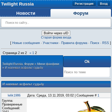
Twilight Russia
Регистрация
Вход
Новости
Форум
Войти через uID
Старая форма входа
[
Новые сообщения
·
Участники
·
Правила форума
·
Поиск
·
RSS
]
Страница
2
из
2
«
1
2
»
Twilight Russia. Форум
Мини-фанфики
»
И напевал асфальт судьбу
И напевал асфальт судьбу
lelik1986
Дата: Среда, 13.11.2019, 03:02 | Сообщение #
1
Группа:
Проверенные
Сообщений:
2161