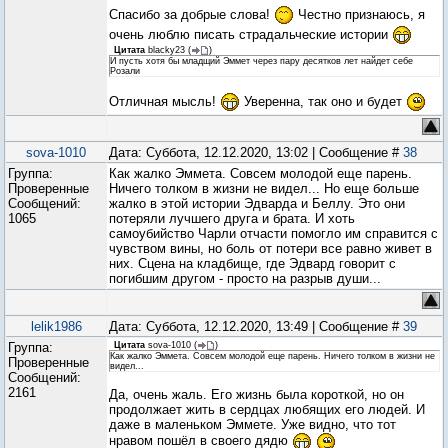
Спасибо за добрые слова!
Честно признаюсь, я
очень люблю писать страдальческие истории
Цитата
blacky23
(
)
И пусть хотя бы младщий Эммет через пару десятков лет найдет себе
Розали
Отличная мысль!
Уверенна, так оно и будет
sova-1010
Дата: Суббота, 12.12.2020, 13:02 | Сообщение #
38
Группа:
Как жалко Эммета. Совсем молодой еще парень.
Проверенные
Ничего толком в жизни не видел... Но еще больше
Сообщений:
жалко в этой истории Эдварда и Беллу. Это они
1065
потеряли лучшего друга и брата. И хоть
самоубийство Чарли отчасти помогло им справится с
чувством вины, но боль от потери все равно живет в
них. Сцена на кладбище, где Эдвард говорит с
погибшим другом - просто на разрыв души...
lelik1986
Дата: Суббота, 12.12.2020, 13:49 | Сообщение #
39
Группа:
Цитата
sova-1010
(
)
Как жалко Эммета. Совсем молодой еще парень. Ничего толком в жизни не
Проверенные
видел...
Сообщений:
2161
Да, очень жаль. Его жизнь была короткой, но он
продолжает жить в сердцах любящих его людей. И
даже в маленьком Эммете. Уже видно, что тот
нравом пошёл в своего дядю