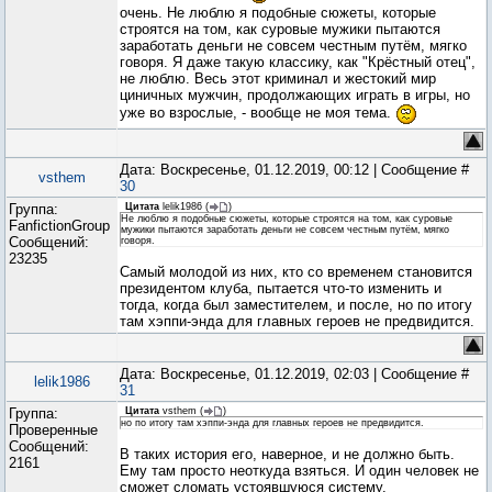
очень. Не люблю я подобные сюжеты, которые
строятся на том, как суровые мужики пытаются
заработать деньги не совсем честным путём, мягко
говоря. Я даже такую классику, как "Крёстный отец",
не люблю. Весь этот криминал и жестокий мир
циничных мужчин, продолжающих играть в игры, но
уже во взрослые, - вообще не моя тема.
Дата: Воскресенье, 01.12.2019, 00:12 | Сообщение #
vsthem
30
Группа:
Цитата
lelik1986
(
)
Не люблю я подобные сюжеты, которые строятся на том, как суровые
FanfictionGroup
мужики пытаются заработать деньги не совсем честным путём, мягко
Сообщений:
говоря.
23235
Самый молодой из них, кто со временем становится
президентом клуба, пытается что-то изменить и
тогда, когда был заместителем, и после, но по итогу
там хэппи-энда для главных героев не предвидится.
Дата: Воскресенье, 01.12.2019, 02:03 | Сообщение #
lelik1986
31
Группа:
Цитата
vsthem
(
)
но по итогу там хэппи-энда для главных героев не предвидится.
Проверенные
Сообщений:
В таких история его, наверное, и не должно быть.
2161
Ему там просто неоткуда взяться. И один человек не
сможет сломать устоявшуюся систему.