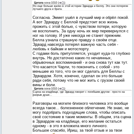
Цитата
sova-1010
(
)
Но еще больше жалко в этой истории Эдварда и Беллу. Это они потеряли
лучшего друга и брата.
Согласна. Эммет ушёл в лучший мир и обрёл покой.
А вот Эдварду с Беллой предстоит всю жизнь
прожить с этой болью, с чувством потери, которую
не восполнить. За одну ночь их мир перевернулся с
ног на голову. И уже никогда не станет прежним.
Белла узнала страшную правду о своём отце.
Эдвард навсегда потерял важную часть себя -
любовь к байкам и мотоспорту.
С годами боль притупляется, уходит куда-то глубоко
внутрь. Но достаточно каких-то нечаянных,
обрывочных воспоминаний - и она снова тут как тут.
Что касается Чарли, то покончить с собой - это
меньшее из того, что он мог сделать для Беллы с
Эдвардом. Хотя, конечно, сделал он это больше
ради себя, потому что не мог жить с грузом своей
вины и боли.
Цитата
sova-1010
(
)
Сцена на кладбище, где Эдвард говорит с погибшим другом - просто на
разрыв души...
Разговоры на могиле близкого человека это вообще
всегда такое... болезненное облегчение. Не знаю, не
могу подобрать подходящие слова, чтобы описать
своё состояние в такие моменты. В общем, эта сцена
в Эдвардом на кладбище, его желание остаться
одному - в это я вложила много личного.
Большое спасибо, Ириш, за твой отзыв и за твои