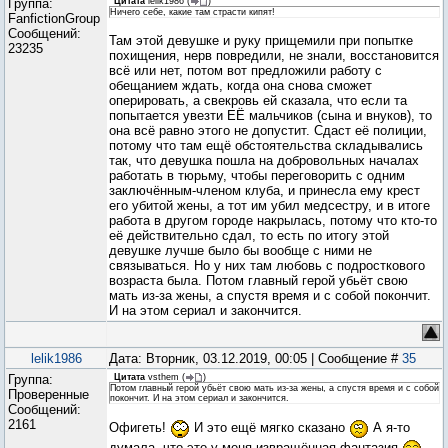
Группа:
Цитата
lelik1986
(
)
Ничего себе, какие там страсти кипят!
FanfictionGroup
Сообщений:
Там этой девушке и руку прищемили при попытке
23235
похищения, нерв повредили, не знали, восстановится
всё или нет, потом вот предложили работу с
обещанием ждать, когда она снова сможет
оперировать, а свекровь ей сказала, что если та
попытается увезти ЕЁ мальчиков (сына и внуков), то
она всё равно этого не допустит. Сдаст её полиции,
потому что там ещё обстоятельства складывались
так, что девушка пошла на добровольных началах
работать в тюрьму, чтобы переговорить с одним
заключённым-членом клуба, и принесла ему крест
его убитой жены, а тот им убил медсестру, и в итоге
работа в другом городе накрылась, потому что кто-то
её действительно сдал, то есть по итогу этой
девушке лучше было бы вообще с ними не
связываться. Но у них там любовь с подросткового
возраста была. Потом главный герой убьёт свою
мать из-за жены, а спустя время и с собой покончит.
И на этом сериал и закончится.
lelik1986
Дата: Вторник, 03.12.2019, 00:05 | Сообщение #
35
Группа:
Цитата
vsthem
(
)
Потом главный герой убьёт свою мать из-за жены, а спустя время и с собой
Проверенные
покончит. И на этом сериал и закончится.
Сообщений:
2161
Офигеть!
И это ещё мягко сказано
А я-то
думала, что это у меня извращённая фантазия