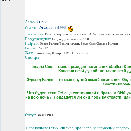
Янина
Автор:
Anastasha1998
Соавтор:
Дисклеймер:
Главные герои принадлежат С.Майер, немного изменены хар
Предупреждение:
Нецензурная лексика, OOC
Пейринг:
Эдвар Каллен/Розали каллен, Белла Свон/Эдвард Каллен.
Рейтинг:
NC-17
Жанр:
Романтика, Юмор, POV, Hurt/comfort
Саммари:
Белла Свон - вице-президент компании «Cullen & Sw
Каллена всей душой, но также всей ду
Эдвард Каллен - президент, той самой компании. Он, 
счастливо жена
Что будет, если ОН еще состоявший в браке, и ОНА у
на всю ночь?! Поддадутся ли они порыву страсти, ил
Статус:
ЗАКОНЧЕН!
У нас появился стих, спасибо Apolinaria, за шикарный подарок.