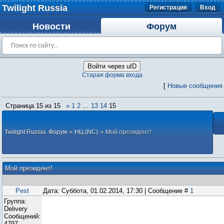
Twilight Russia
Регистрация
Вход
Новости
Форум
Войти через uID
Старая форма входа
[
Новые сообщения
Страница
15
из
15
«
1
2
…
13
14
15
»
»
Twilight Russia. Форум
НЦ (NC)
Мой президент!
Мой президент!
Pest
Дата: Суббота, 01.02.2014, 17:30 | Сообщение #
1
Группа:
Delivery
Сообщений:
4797