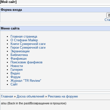
[
Мой сайт
]
Форма входа
В
Ста
Меню сайта
Главная страница
О Стефани Майер
Книги Сумеречной саги
Герои Сумеречной саги
Экранизации
Библиотека
Фанфикшн
Поисковик фанфиков
Новости
Галерея
Видео
Форум
Журнал "TR Review"
Сайт
Главная
»
Доска объявлений
»
Реклама на форуме
alsu (Back in the past/Возвращение в прошлое)