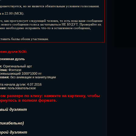
иветствуется, но не является обязательным условием голосования.
а в 22.00 (МСК).
о, как проголосует следующий человек, то есть пока ваше сообщение
я нового сообщения голоса засчитываться НЕ БУДУТ. Проверяйте их
ненно необходимо исправить что-то в оставленном сообщении,
ставить баллы обоим участникам.
овия дуэли №36:
онимная дуэль
м:
Оригинальный арт
Тема:
Фэнтази
ревышающий 1000*1000 пт
овия:
без анимации и манипуляции
а начала дуэли: 4.07.2016
ние:
пользовательское
м размере по клику: нажмите на картинку, чтобы
ернулось в полном формате.
вый дуэлянт
кликабельно)
рой дуэлянт