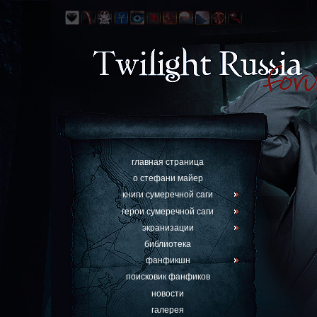
главная страница
о стефани майер
книги сумеречной саги
герои сумеречной саги
экранизации
библиотека
фанфикшн
поисковик фанфиков
новости
галерея