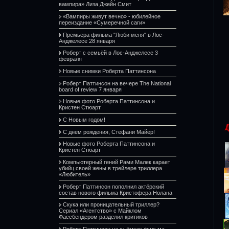
вампира» Лиза Джейн Смит
«Вампиры живут вечно» - юбилейное
переиздание «Сумеречной саги»
Премьера фильма "Люби меня" в Лос-
Анджелесе 28 января
Роберт с семьёй в Лос-Анджелесе 3
февраля
Новые снимки Роберта Паттинсона
Роберт Паттинсон на вечере The National
board of review 7 января
Новые фото Роберта Паттинсона и
Кристен Стюарт
С Новым годом!
С днем рождения, Стефани Майер!
Новые фото Роберта Паттинсона и
Кристен Стюарт
Компьютерный гений Рами Малек карает
убийц своей жены в трейлере триллера
«Любитель»
Роберт Паттинсон пополнил актёрский
состав нового фильма Кристофера Нолана
Скука или проницательный триллер?
Сериал «Агентство» с Майклом
Фассбендером разделил критиков
Роберт Паттинсон на съёмках фильма