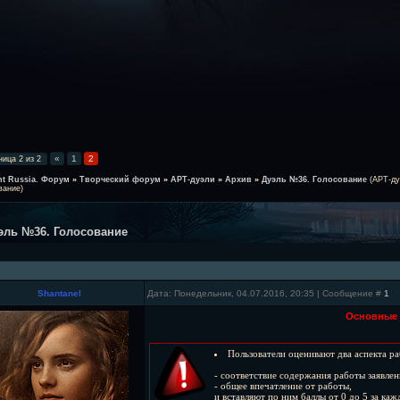
«
1
2
ница
2
из
2
ht Russia. Форум
»
Творческий форум
»
АРТ-дуэли
»
Архив
»
Дуэль №36. Голосование
(АРТ-ду
вание)
эль №36. Голосование
Shantanel
Дата: Понедельник, 04.07.2016, 20:35 | Сообщение #
1
Основные 
Пользователи оценивают два аспекта ра
- соответствие содержания работы заявле
- общее впечатление от работы,
и вставляют по ним баллы от 0 до 5 за каж