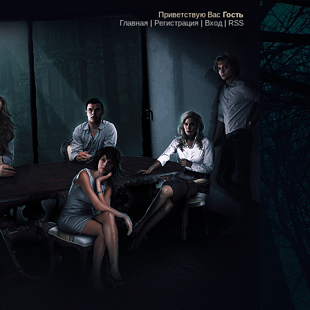
Приветствую Вас
Гость
Главная
|
Регистрация
|
Вход
|
RSS