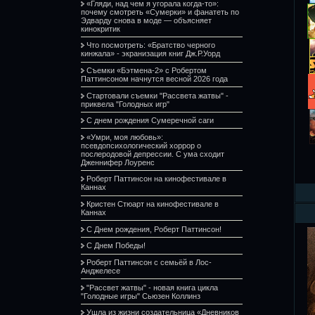
«Гляди, над чем я угорала когда-то»:
почему смотреть «Сумерки» и фанатеть по
Эдварду снова в моде — объясняет
кинокритик
Что посмотреть: «Братство черного
кинжала» - экранизация книг Дж.Р.Уорд
Съемки «Бэтмена-2» с Робертом
Паттинсоном начнутся весной 2026 года
Стартовали съемки "Рассвета жатвы" -
приквела "Голодных игр"
С днем рождения Сумеречной саги
«Умри, моя любовь»:
псевдопсихологический хоррор о
послеродовой депрессии. С ума сходит
Дженнифер Лоуренс
Роберт Паттинсон на кинофестивале в
Каннах
Кристен Стюарт на кинофестивале в
Каннах
С Днем рождения, Роберт Паттинсон!
С Днем Победы!
Роберт Паттинсон с семьёй в Лос-
Анджелесе
"Рассвет жатвы" - новая книга цикла
"Голодные игры" Сьюзен Коллинз
Ушла из жизни создательница «Дневников