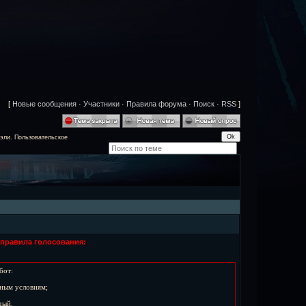
[
Новые сообщения
·
Участники
·
Правила форума
·
Поиск
·
RSS
]
эли. Пользовательское
правила голосования:
бот:
нным условиям;
дый.