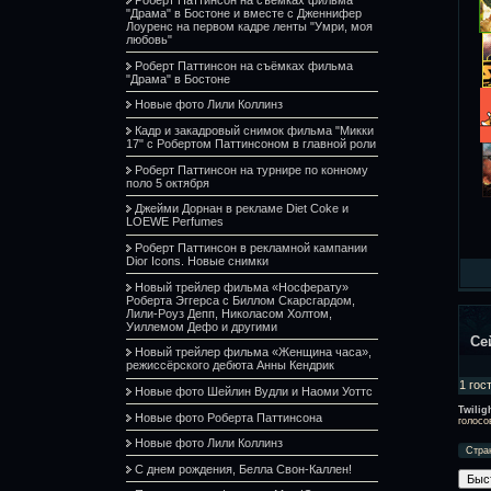
"Драма" в Бостоне и вместе с Дженнифер
Лоуренс на первом кадре ленты "Умри, моя
любовь"
Роберт Паттинсон на съёмках фильма
"Драма" в Бостоне
Новые фото Лили Коллинз
Кадр и закадровый снимок фильма "Микки
17" с Робертом Паттинсоном в главной роли
Роберт Паттинсон на турнире по конному
поло 5 октября
Джейми Дорнан в рекламе Diet Coke и
LOEWE Perfumes
Роберт Паттинсон в рекламной кампании
Dior Icons. Новые снимки
Новый трейлер фильма «Носферату»
Роберта Эггерса с Биллом Скарсгардом,
Лили-Роуз Депп, Николасом Холтом,
Уиллемом Дефо и другими
Се
Новый трейлер фильма «Женщина часа»,
режиссёрского дебюта Анны Кендрик
1 гос
Новые фото Шейлин Вудли и Наоми Уоттс
Twilig
Новые фото Роберта Паттинсона
голосо
Новые фото Лили Коллинз
Стра
С днем рождения, Белла Свон-Каллен!