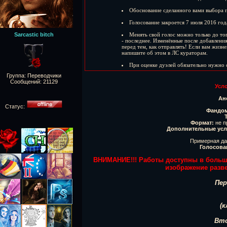
Обоснование сделанного вами выбора пр
Голосование закроется 7 июля 2016 год
Sarcastic bitch
Менять свой голос можно только до тог
- последнее. Изменённые после добавлени
перед тем, как отправлять! Если вам жиз
напишите об этом в ЛС кураторам.
При оценке дуэлей обязательно нужно 
Группа: Переводчики
Сообщений:
21129
Усл
Ан
Статус:
Фандо
Формат:
не п
Дополнительные усл
Примерная дат
Голосова
ВНИМАНИЕ!!! Работы доступны в большо
изображение разв
Пер
(
Вто