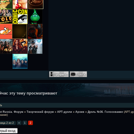
йчас эту тему просматривают
ть
ht Russia. Форум
»
Творческий форум
»
АРТ-дуэли
»
Архив
»
Дуэль №36. Голосование
(АРТ-ду
вание)
«
1
2
ница
2
из
2