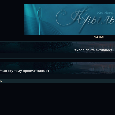
Крылья
Живая лента активности
йчас эту тему просматривают
ть