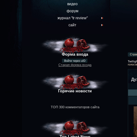
видео
форум
журнал "tr review"
сайт
Форма входа
Стра
Войти через uID
Twilig
Старая форма входа
голосо
Ду
Горячие новости
ТОП 300 комментаторов сайта
Top Latest News