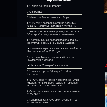
С днем рождения, Роберт!
С 8 марта!
Маккензи Фой вернулась в Форкс
"Сумерки" возвращаются на большие
экраны! Розыгрыш билетов в группе ВК
Выбираем обложку переиздания романа
"Сумерки" в подарочном оформлении
Стефани Майер подразнила нас планами
на будущие романы о Белле и Эдварде
"Голодные игры: Рассвет жатвы" выйдет в
России в ноябре 2026 года
Стефани Майер отмечает 20-тилетие
«Сумерек» в Форксе!
Марафон "Сумерек" на Youtube
Что посмотреть: "Дракула" от Люка
Бессона
В «Сумерках» зря не показали, как Элис
становится вампиром: здесь интересная
история на целый спин-офф
Актер предложил идею для нового фильма
"Сумерки"
Культовая сага "Сумерки" вернется на
большие экраны