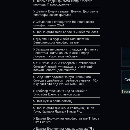
Первые кадры фильма «Мир Юрского
периода: Перерождение»
Шейлин Вудли сыграет Дженис Джоплин в
биографическом фильме
Объявлены победители Венецианского
кинофестиваля 2024
Новые фото Лили Коллинз и Кейт Уинслет
Джулианна Мур и Кейт Бланшетт на
Венецианском кинофестивале
Закадровые снимки с площадки фильма с
Робертом Паттинсоном и Дженнифер
Лоуренс «Умри, моя любовь»
У «Бэтмена 2» с Робертом Паттинсоном
большой апдейт — правда, это всё ещё
плохая новость для фанатов
Брэд Питт садится за руль гоночного
Се
болида в драйвовом трейлере экшена «Ф1»
и делает это под We Will Rock You
Трейлер фильма "Уход за кожей" с
1 гос
Элизабет Бэнкс в главной роли
Нам нужна ваша помощь
Новые фото Джексона Рэтбоуна, Эшли
Грин, Келлана Латса и Никки Рид
Дакота Джонсон на кинофестивале Tribeca
Film Festival
Дакота Джонсон на кадрах фильма "Я в