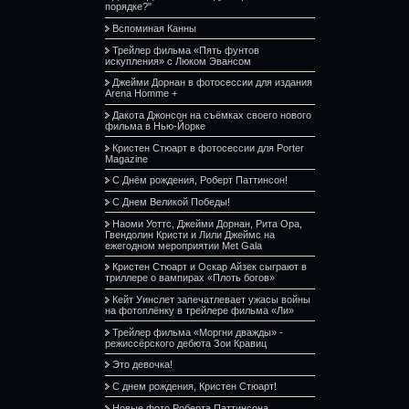
порядке?"
Вспоминая Канны
Трейлер фильма «Пять фунтов
искупления» с Люком Эвансом
Джейми Дорнан в фотосессии для издания
Arena Homme +
Дакота Джонсон на съёмках своего нового
фильма в Нью-Йорке
Кристен Стюарт в фотосессии для Porter
Magazine
С Днём рождения, Роберт Паттинсон!
С Днем Великой Победы!
Наоми Уоттс, Джейми Дорнан, Рита Ора,
Гвендолин Кристи и Лили Джеймс на
ежегодном мероприятии Met Gala
Кристен Стюарт и Оскар Айзек сыграют в
триллере о вампирах «Плоть богов»
Кейт Уинслет запечатлевает ужасы войны
на фотоплёнку в трейлере фильма «Ли»
Трейлер фильма «Моргни дважды» -
режиссёрского дебюта Зои Кравиц
Это девочка!
С днем рождения, Кристен Стюарт!
Новые фото Роберта Паттинсона