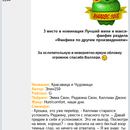
3 место в номинации Лучший мини и макси-
фанфик раздела
«Фанфики по другим произведениям»
За ослепительную и невероятно-яркую обложку
огромное спасибо Валлери.
Название:
Красавица и Чудовище
Автор:
Элен159
Рейтинг:
G
Пейринг:
Эмма Свон, Реджина Свон, Киллиан Джонс
Жанр:
Hurt/comfort, наши дни.
Саммари:
- Крошка, это уже перебор, - Киллиан старался
успокоить Реджину, увести с опасного пути. – Давай
придем в себя и успокоимся. Это не выход. Посмотри
на меня, хорошо? – она бросила на него беглый взор
темных глаз, но ничего не ответила. – Я же знаю: ты