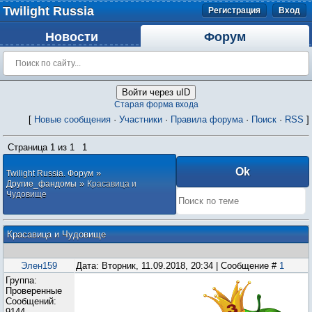
Twilight Russia
Регистрация
Вход
Новости
Форум
Войти через uID
Старая форма входа
[
Новые сообщения
·
Участники
·
Правила форума
·
Поиск
·
RSS
]
Страница
1
из
1
1
»
Twilight Russia. Форум
»
Другие_фандомы
Красавица и
Чудовище
Красавица и Чудовище
Элен159
Дата: Вторник, 11.09.2018, 20:34 | Сообщение #
1
Группа:
Проверенные
Сообщений:
9144