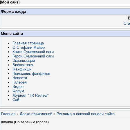
[
Мой сайт
]
Форма входа
В
Ста
Меню сайта
Главная страница
О Стефани Майер
Книги Сумеречной саги
Герои Сумеречной саги
Экранизации
Библиотека
Фанфикшн
Поисковик фанфиков
Новости
Галерея
Видео
Форум
Журнал "TR Review"
Сайт
Главная
»
Доска объявлений
»
Реклама в боковой панели сайта
Irmania (По велению короля)