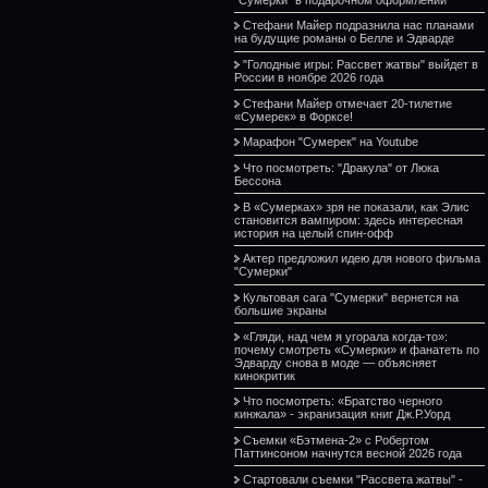
Стефани Майер подразнила нас планами
на будущие романы о Белле и Эдварде
"Голодные игры: Рассвет жатвы" выйдет в
России в ноябре 2026 года
Стефани Майер отмечает 20-тилетие
«Сумерек» в Форксе!
Марафон "Сумерек" на Youtube
Что посмотреть: "Дракула" от Люка
Бессона
В «Сумерках» зря не показали, как Элис
становится вампиром: здесь интересная
история на целый спин-офф
Актер предложил идею для нового фильма
"Сумерки"
Культовая сага "Сумерки" вернется на
большие экраны
«Гляди, над чем я угорала когда-то»:
почему смотреть «Сумерки» и фанатеть по
Эдварду снова в моде — объясняет
кинокритик
Что посмотреть: «Братство черного
кинжала» - экранизация книг Дж.Р.Уорд
Съемки «Бэтмена-2» с Робертом
Паттинсоном начнутся весной 2026 года
Стартовали съемки "Рассвета жатвы" -