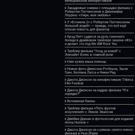
Венецианском кинофестивале
Закадровые снимки с площадки фильма с
Робертом Паттинсоном и Дженнифер
Лоуренс «Умри, моя любовь»
У «Бэтмена 2» с Робертом Паттинсоном
большой апдейт — правда, это всё ещё
плохая новость для фанатов
Брэд Питт садится за руль гоночного
болида в драйвовом трейлере экшена «Ф1»
и делает это под We Will Rock You
Трейлер фильма "Уход за кожей" с
Элизабет Бэнкс в главной роли
Нам нужна ваша помощь
Новые фото Джексона Рэтбоуна, Эшли
Грин, Келлана Латса и Никки Рид
Дакота Джонсон на кинофестивале Tribeca
Film Festival
Дакота Джонсон на кадрах фильма "Я в
порядке?"
Вспоминая Канны
Трейлер фильма «Пять фунтов
искупления» с Люком Эвансом
Джейми Дорнан в фотосессии для издания
Arena Homme +
Дакота Джонсон на съёмках своего нового
фильма в Нью-Йорке