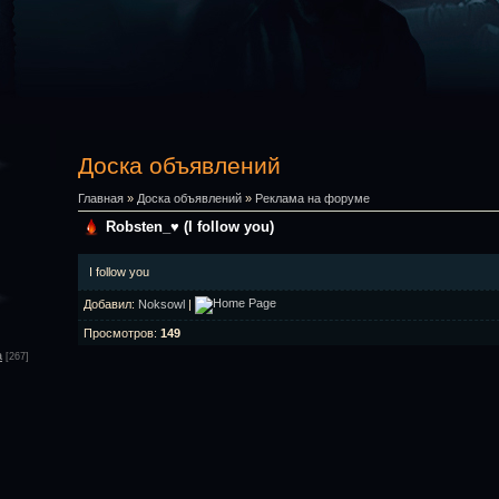
Доска объявлений
Главная
»
Доска объявлений
»
Реклама на форуме
Robsten_♥ (I follow you)
I follow you
Добавил
:
Noksowl
|
Просмотров
:
149
а
[267]