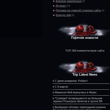
Боковая закаленные
[0]
Журнал
[15]
Реклама на главной странице сайта
[0]
Конкурс фф
[0]
Горячие новости
ТОП 300 комментаторов сайта
Top Latest News
С днем рождения, Роберт!
С 8 марта!
Маккензи Фой вернулась в Форкс
"Сумерки" возвращаются на большие
экраны! Розыгрыш билетов в группе ВК
Выбираем обложку переиздания романа
"Сумерки" в подарочном оформлении