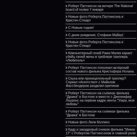
Роберт Паттинсон на вечере The National
board of review 7 января
Новые фото Роберта Паттинсона и
Кристен Стюарт
С Новым годом!
С днем рождения, Стефани Майер!
Новые фото Роберта Паттинсона и
Кристен Стюарт
Компьютерный гений Рами Малек карает
убийц своей жены в трейлере триллера
«Любитель»
Роберт Паттинсон пополнил актёрский
состав нового фильма Кристофера Нолана
Скука или проницательный триллер?
Сериал «Агентство» с Майклом
Фассбендером разделил критиков
Роберт Паттинсон на съёмках фильма
"Драма" в Бостоне и вместе с Дженнифер
Лоуренс на первом кадре ленты "Умри, моя
любовь"
Роберт Паттинсон на съёмках фильма
"Драма" в Бостоне
Новые фото Лили Коллинз
Кадр и закадровый снимок фильма "Микки
17" с Робертом Паттинсоном в главной роли