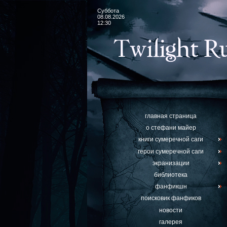
Суббота
08.08.2026
12:30
главная страница
о стефани майер
книги сумеречной саги
герои сумеречной саги
экранизации
библиотека
фанфикшн
поисковик фанфиков
новости
галерея