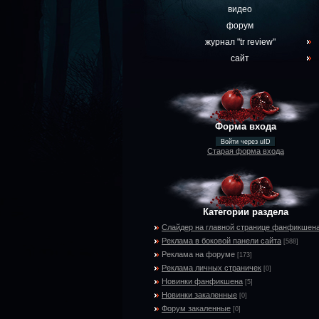
видео
форум
журнал "tr review"
сайт
Форма входа
Войти через uID
Старая форма входа
Категории раздела
Слайдер на главной странице фанфикшен
Реклама в боковой панели сайта
[588]
Реклама на форуме
[173]
Реклама личных страничек
[0]
Новинки фанфикшена
[5]
Новинки закаленные
[0]
Форум закаленные
[0]