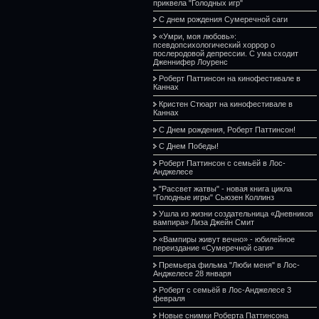
приквела "Голодных игр"
С днем рождения Сумеречной саги
«Умри, моя любовь»:
псевдопсихологический хоррор о
послеродовой депрессии. С ума сходит
Дженнифер Лоуренс
Роберт Паттинсон на кинофестивале в
Каннах
Кристен Стюарт на кинофестивале в
Каннах
С Днем рождения, Роберт Паттинсон!
С Днем Победы!
Роберт Паттинсон с семьёй в Лос-
Анджелесе
"Рассвет жатвы" - новая книга цикла
"Голодные игры" Сьюзен Коллинз
Ушла из жизни создательница «Дневников
вампира» Лиза Джейн Смит
«Вампиры живут вечно» - юбилейное
переиздание «Сумеречной саги»
Премьера фильма "Люби меня" в Лос-
Анджелесе 28 января
Роберт с семьёй в Лос-Анджелесе 3
февраля
Новые снимки Роберта Паттинсона