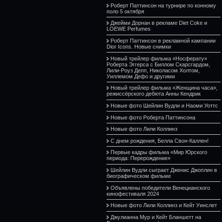
Роберт Паттинсон на турнире по конному
поло 5 октября
Джейми Дорнан в рекламе Diet Coke и
LOEWE Perfumes
Роберт Паттинсон в рекламной кампании
Dior Icons. Новые снимки
Новый трейлер фильма «Носферату»
Роберта Эггерса с Биллом Скарсгардом,
Лили-Роуз Депп, Николасом Холтом,
Уиллемом Дефо и другими
Новый трейлер фильма «Женщина часа»,
режиссёрского дебюта Анны Кендрик
Новые фото Шейлин Вудли и Наоми Уоттс
Новые фото Роберта Паттинсона
Новые фото Лили Коллинз
С днем рождения, Белла Свон-Каллен!
Первые кадры фильма «Мир Юрского
периода: Перерождение»
Шейлин Вудли сыграет Дженис Джоплин в
биографическом фильме
Объявлены победители Венецианского
кинофестиваля 2024
Новые фото Лили Коллинз и Кейт Уинслет
Джулианна Мур и Кейт Бланшетт на