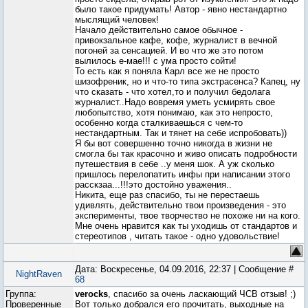
было такое придумать! Автор - явно нестандартно
мыслящий человек!
Начало действительно самое обычное -
привокзальное кафе, кофе, журналист в вечной
погоней за сенсацией. И во что же это потом
вылилось е-мае!!! с ума просто сойти!
То есть как я поняла Карл все же не просто
шизофреник, но и что-то типа экстрасенса? Капец, ну
что сказать - что хотел,то и получил бедолага
журналист..Надо вовремя уметь усмирять свое
любопытство, хотя понимаю, как это непросто,
особенно когда сталкиваешься с чем-то
нестандартным. Так и тянет на себе испробовать))
Я бы вот совершенно точно никогда в жизни не
смогла бы так красочно и живо описать подробности
путешествия в себе ..у меня шок. А уж сколько
пришлось перелопатить инфы при написании этого
расскзаа...!!!это достойно уважения..
Никита, еще раз спасибо, ты не перестаешь
удивлять, действительно твои произведения - это
эксперименты, твое творчество не похоже ни на кого.
Мне очень нравится как ты уходишь от стандартов и
стереотипов , читать такое - одно удовольствие!
Дата: Воскресенье, 04.09.2016, 22:37 | Сообщение #
NightRaven
68
Группа:
verocks
, спасибо за очень ласкающий ЧСВ отзыв! ;)
Проверенные
Вот только добрался его прочитать, выходные на