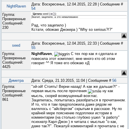
Дата: Воскресенье, 12.04.2015, 22:28 | Сообщение #
NightRaven
54
Группа:
Цитата
seed
(
)
Значит, зацепило, а это немаловажно
Проверенные
Сообщений:
Рад, что зацепило )
230
Кстати, обожаю Джокера ) "Why so serious?!?"
Дата: Воскресенье, 12.04.2015, 22:33 | Сообщение #
seed
55
Группа:
NightRaven
,
С тех пор как я сделала и
Проверенные
повесила этот комплект, мне много кто об этом
Сообщений:
говорит ^^ Я тоже его обожаю хД
4425
Диметра
Дата: Среда, 21.10.2015, 11:04 | Сообщение #
56
Группа:
"эй-эй! Стоять! Верни назад! А как же дальше?!" -
Проверенные
первая мысль после прочтения
ну как
Сообщений:
мысль, скорей возмущенный возглас.
861
Зацепилась, попыталась разобраться в прочитанном.
И то, что я там предположила даже рядом не
валялось с "айсбергом" скрытым в рассказе. Ну по
крайней мере пояснение подоплеки истории в
комментарии (на столько глубоко ушел "в работу"
психиатр Карл-Джон ) я читала с мыслью "о как,
даже так?!". Пожалуй комментарий я прочитала с не