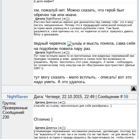
в дела мафии?
хм, пожалуй нет. Можно сказать, что герой был
обречен так или иначе.
Цитата
NightRaven
(
)
Рассказ был написан именно для доказательства самому себе, что я могу
писать эмоционально. Потому что в предыдущей написанной конкурсной
истории меня упрекнули в суховато-рубленом стиле. Там были,
разумеется, свои причины на это, но червячок остался, пришлось давить.
Могу и доказываю.
бедный червячок
и мысль поняла, сама себя
на подобном ловила пару раз.
Цитата
NightRaven
(
)
Тут тоже всплыло какое-то из прочитанных или виденных переживаний про
трагедию человека в коме, запертого в своем теле без возможности
управлять. Жутко. Захотелось этот ужас передать. А затем – поблуждать
по человеческому телу изнутри как во «Внутреннем пространстве» (фильм
1987 г).
тут могу сказать - мало всплыть, - описать! вот это
надо уметь. А это удалось.
NightRaven
Дата: Четверг, 22.10.2015, 22:49 | Сообщение #
59
Группа:
Цитата
Диметра
(
)
спасибо за ссылку, окончательно для себя разобралась :)
Проверенные
Сообщений:
230
Отлично )
Цитата
Диметра
(
)
утягивающие переживания, несомненно реальные, цепляющие, поэтому вот
так "вывалиться" из них так и не поняв что же там было - не для меня) я бы
застряла в истории и правда пришлось бы перечитывать ее, чтобы понять