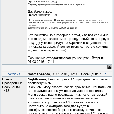
Цитата
NightRaven
(
)
Еще ощущение ритма и падения хотелось передать
Да, было такое.
Цитата
NightRaven
(
)
Не, паника чуть позже. Сначала эмоций нет, просто осознание себя в
новом качестве. А потом по мере развития и набора опыта появляются и
эмоции.
Даже влюбленность. Перед самым концом ))))
Это понятно) Но я говорила о том, что вот если мне
кто-то вдруг скажет: мастер ощущений, то в первую
секунду у меня придут те картинки и ощущения, что
я и сказала выше. А вот во вторую, третью секунду
то, что ты и перечислил)
Сообщение отредактировал
youreclipse
-
Вторник,
01.03.2016, 17:41
verocks
Дата: Суббота, 03.09.2016, 12:06 | Сообщение #
67
Группа:
NightRaven
, Никита, привет! Я иду дальше по твоим
Проверенные
произведениям))
Сообщений:
В общем, могу сказать после прочтения - гениально!!
1413
вот реально мне на ум пришло именно это слово!
Меня всегда равно восхищает как полет авторской
фантазии, так и умения совершенно шикарно
воплотить эту фантазию! У меня нет слов - я
настолько не ожидала того,что будет в
итоге(путешествие Марка по самому себе), что
просто сидела, открыв рот от изумления! Это ж надо