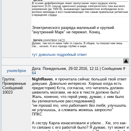
Цитата
В основе дефибрилляции лежит пропускание через грудную клетку
короткого (0,01 секунд) одиночного разряда электрического тока высокого
напряжения (до 7000 В), вызывающее одномоментное возбуждение всех
волокон миокарда и восстанавливающее тем самым правильные ритмичные
сокращения сердца
Электрического разряда маленький и хрупкий
"внутренний Марк" не пережил. Конец.
Цитата
youreclipse
(
)
Думаю, там ого-го какие тайн то скрыты. В общем, ты показал нам лишь
так... начало. А все гораздо глубже и шире.
тут довольно подробный ответ
Дата: Понедельник, 29.02.2016, 12:11 | Сообщение #
youreclipse
64
Группа:
NightRaven
, я прочитала сейчас большой твой ответ
Проверенные
девушке. Довольно интересно. Хорошо когда есть
Сообщений:
предистория) Кста, согласна, что читатель должен
10023
шевелить мозгами, не все в тексте должно быть!
Жаль, конечно, что герой умер, думаю, с ним было
бы увлекательное расследование))
"не трогай то, что работает без тебя, улучшить
не улучшишь, а сломать можешь запросто"
ППКС
А сестру Карла изнасиловали и убили... Хм, это как-
то связано с его работой было? Я думаю, тут может и