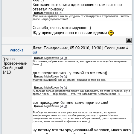
книг ;)
Кое-какие источники вдохновения я там выше по
ответам привожу.
Цитата
verocks
(
)
Мне очень нравится как ты уходишь от стандартов и стереотипов , читать
такое - одно удовольствие!
Спасибо, очень мотивирующе ;)
Жду приходящих снов с новыми идеями
Дата: Понедельник, 05.09.2016, 10:30 | Сообщение #
verocks
69
Группа:
Цитата
NightRaven
(
)
Вот только добрался его прочитать, выходные на природе без интернета
Проверенные
были ;)
Сообщений:
1413
да я представляю - у самой та же тема))
Цитата
NightRaven
(
)
Мастер ощущений, как и Ритуал - пришел ко мне во сне.
Цитата
NightRaven
(
)
А дальше только разработал сюжет, как рассказать об этом человеке. Ну а
третья часть - "мир внутри" - это, что называется "Остапа несло" ;)
вот приходили бы мне такие идеи во сне!
Цитата
NightRaven
(
)
Вообще нисколько, я этот рассказ написал за неделю, во время
конференции, вместо того, чтобы умные доклады слушать Ничего
специально не изучал, это все смесь общих знаний, где-то прочитанных
фактов, заимствований из фильмов и книг ;)
ну потому что ты эрудированный человек, много чего