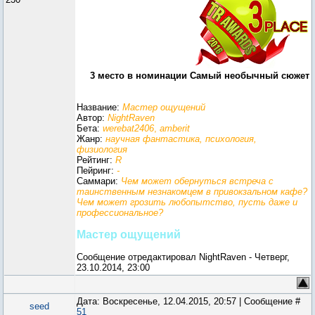
3 место в номинации Самый необычный сюжет
Название:
Мастер ощущений
Автор:
NightRaven
Бета:
werebat2406
,
amberit
Жанр:
научная фантастика, психология,
физиология
Рейтинг:
R
Пейринг:
-
Саммари:
Чем может обернуться встреча с
таинственным незнакомцем в привокзальном кафе?
Чем может грозить любопытство, пусть даже и
профессиональное?
Мастер ощущений
Сообщение отредактировал
NightRaven
-
Четверг,
23.10.2014, 23:00
Дата: Воскресенье, 12.04.2015, 20:57 | Сообщение #
seed
51