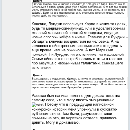
Цитата
(Почему Луиджи так усиленно скрывает до чего дошел Карл? Он его как-то
использует в своих целях даже уже в таком состоянии? А то вот так решил
убить журналюгу явно не за просто так. Именно убить, а не заставить все
забыть). Если на все мои вопросы есть ответы на форуме прошу тыкнуть
носом, дабы не повторяться.
Конечно, Луиджи использует Карла в каких-то целях,
будь то медицински-научных, или в удовлетворении
желаний мафиозной золотой молодежи, ищущих
новые способы кайфа в жизни. Главное для Луиджи –
обладать ключом воздействия на человека. А на
человека с обостренным восприятием это сделать
еще проще, чем на обычного. А вот Марк был
помехой. Ни Луиджи, ни его клинике, ни мафиозной
Семье абсолютно не требовались статьи в газетах
про безумца с необычными талантами, сбежавшего
из клиники.
Цитата
Возвращаюсь в ощущения. Удалось затянуть в водоворот полугипнозный
описанием ярких вспышек вроде бы мимолетных ощущений, но описанных
так сочно, что подвисаешь на представлении каждого. И так было жалко за
героя, что его накрыло пока Луиджи был рядом.
Рассказ был написан именно для доказательства
самому себе, что я могу писать эмоционально.
Потому что в предыдущей написанной
конкурсной истории меня упрекнули в суховато-
рубленом стиле. Там были, разумеется, свои
причины на это, но червячок остался, пришлось
давить. Могу и доказываю.