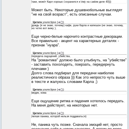
таки, может Карл хорошо сохранился и ему на самом деле 40)))
Может быть. Некоторые душевнобольные выглядят
"не на свой возраст", есть описанные случаи.
Цитата
youreclipse
(
)
дождь (я не знаю, почему) кафе, руки Карла и капюшон (не знаю, почему,
но четко вот вижу ),
Еще черно-белые нарочито контрастные декорации.
Все правильно - акцент на характерных деталях -
признак "нуара".
Цитата
youreclipse
(
)
передача ощущений, убийства,
На "романтике" должно было улыбнуть, на "убийстве"
- заставить похолодеть, поерзать, передернуть
плечами )
Долго слова подбирал для передачи наиболее
реалистичного образа ))) Как это непросто чуть выше
в тексте и жалуюсь словами Карла ;)
Цитата
youreclipse
(
)
медик, кома
Еще ощущение ритма и падения хотелось передать.
На меня действует, на некоторых нет.
Цитата
youreclipse
(
)
легкая паника, которой нельзя поддаваться)
Не, паника чуть позже. Сначала эмоций нет, просто
осознание себя в новом качестве. А потом по мере