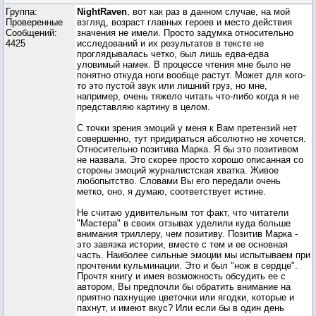
Группа:
NightRaven
, вот как раз в данном случае, на мой
Проверенные
взгляд, возраст главных героев и место действия
Сообщений:
значения не имели. Просто задумка относительно
4425
исследований и их результатов в тексте не
проглядывалась четко, был лишь едва-едва
уловимый намек. В процессе чтения мне было не
понятно откуда ноги вообще растут. Может для кого-
то это пустой звук или лишний груз, но мне,
например, очень тяжело читать что-либо когда я не
представляю картину в целом.
С точки зрения эмоций у меня к Вам претензий нет
совершенно, тут придираться абсолютно не хочется.
Относительно позитива Марка. Я бы это позитивом
не назвала. Это скорее просто хорошо описанная со
стороны эмоций журналистская хватка. Живое
любопытство. Словами Вы его передали очень
метко, оно, я думаю, соответствует истине.
Не считаю удивительным тот факт, что читатели
"Мастера" в своих отзывах уделили куда больше
внимания триллеру, чем позитиву. Позитив Марка -
это завязка истории, вместе с тем и ее основная
часть. Наиболее сильные эмоции мы испытываем при
прочтении кульминации. Это и был "нож в сердце".
Прочтя книгу и имея возможность обсудить ее с
автором, Вы предпочли бы обратить внимание на
приятно пахнущие цветочки или ягодки, которые и
пахнут, и имеют вкус? Или если бы в один день