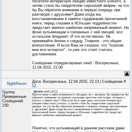
посетили интересную лекцию известного ученого, а
затем стали бы свидетелем серьезной аварии, на что
бы Вы обратили внимание в первую очередь при
разговоре с друзьями? Даже когда мы
восстанавливаем в памяти содержание прочитанной
книги, перед глазами в бОльших подробностях
предстает именно наиболее напряженный момент. На
фоне кульминации и связанных с ней эмоций, все
остальное бледнеет. И это естественно. Не
принимайте близко к сердцу. Главное - это общее
впечатление. И если Вам не сказали, что "позитив
мне все испортил", то уже это стоит считать
достижением.
Сообщение отредактировал
seed
-
Воскресенье,
12.04.2015, 21:00
Дата: Воскресенье, 12.04.2015, 22:13 | Сообщение #
NightRaven
52
Группа:
Цитата
seed
(
)
Прочтя книгу и имея возможность обсудить ее с автором, Вы предпочли бы
Проверенные
обратить внимание на приятно пахнущие цветочки или ягодки, которые и
Сообщений:
пахнут, и имеют вкус? Или если бы в один день посетили интересную
лекцию известного ученого, а затем стали бы свидетелем серьезной
230
аварии, на что бы Вы обратили внимание в первую очередь при разговоре
с друзьями? Даже когда мы восстанавливаем в памяти содержание
прочитанной книги, перед глазами в бОльших подробностях предстает
именно наиболее напряженный момент
Понятно, что кульминаций в данном рассказе даже