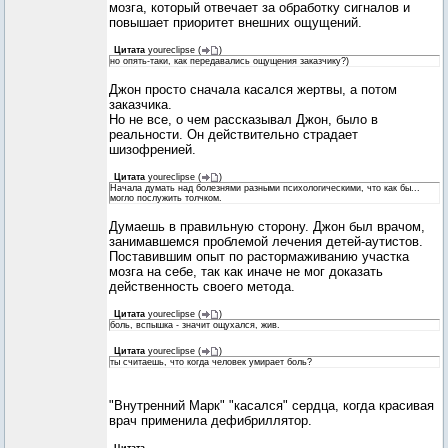
мозга, который отвечает за обработку сигналов и
повышает приоритет внешних ощущений.
Цитата
youreclipse
(
)
но опять-таки, как передавались ощущения заказчику?)
Джон просто сначала касался жертвы, а потом
заказчика.
Но не все, о чем рассказывал Джон, было в
реальности. Он действительно страдает
шизофренией.
Цитата
youreclipse
(
)
Начала думать над болезнями разными психологическими, что как бы...
могло послужить толчком.
Думаешь в правильную сторону. Джон был врачом,
занимавшемся проблемой лечения детей-аутистов.
Поставившим опыт по растормаживанию участка
мозга на себе, так как иначе не мог доказать
действенность своего метода.
Цитата
youreclipse
(
)
боль, вспышка - значит ощухался, жив.
Цитата
youreclipse
(
)
ты считаешь, что когда человек умирает боль?
"Внутренний Марк" "касался" сердца, когда красивая
врач применила дефибриллятор.