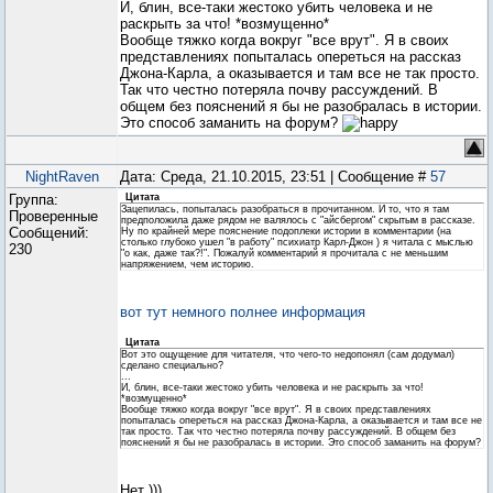
И, блин, все-таки жестоко убить человека и не
раскрыть за что! *возмущенно*
Вообще тяжко когда вокруг "все врут". Я в своих
представлениях попыталась опереться на рассказ
Джона-Карла, а оказывается и там все не так просто.
Так что честно потеряла почву рассуждений. В
общем без пояснений я бы не разобралась в истории.
Это способ заманить на форум?
NightRaven
Дата: Среда, 21.10.2015, 23:51 | Сообщение #
57
Группа:
Цитата
Зацепилась, попыталась разобраться в прочитанном. И то, что я там
Проверенные
предположила даже рядом не валялось с "айсбергом" скрытым в рассказе.
Сообщений:
Ну по крайней мере пояснение подоплеки истории в комментарии (на
столько глубоко ушел "в работу" психиатр Карл-Джон ) я читала с мыслью
230
"о как, даже так?!". Пожалуй комментарий я прочитала с не меньшим
напряжением, чем историю.
вот тут немного полнее информация
Цитата
Вот это ощущение для читателя, что чего-то недопонял (сам додумал)
сделано специально?
...
И, блин, все-таки жестоко убить человека и не раскрыть за что!
*возмущенно*
Вообще тяжко когда вокруг "все врут". Я в своих представлениях
попыталась опереться на рассказ Джона-Карла, а оказывается и там все не
так просто. Так что честно потеряла почву рассуждений. В общем без
пояснений я бы не разобралась в истории. Это способ заманить на форум?
Нет )))