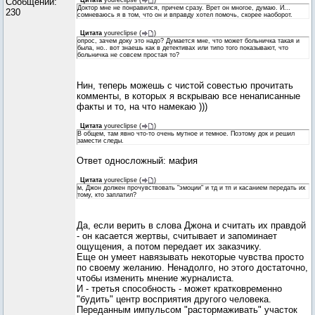
Сообщений:
Цитата
youreclipse
(
)
Доктор мне не понравился, причем сразу. Врет он многое, думаю. И...
230
сомневаюсь я в том, что он и вправду хотел помочь, скорее наоборот.
Цитата
youreclipse
(
)
опрос, зачем доку это надо? Думается мне, что может больничка такая и
была, но.. вот знаешь как в детективах или типо того показывают, что
больничка не совсем простая то?
Нин, теперь можешь с чистой совестью прочитать
комменты, в которых я вскрываю все ненаписанные
факты и то, на что намекаю )))
Цитата
youreclipse
(
)
В общем, там явно что-то очень мутное и темное. Поэтому док и решил
замести следы.
Ответ односложный: мафия
Цитата
youreclipse
(
)
м, Джон должен прочувствовать "эмоции" и тд и тп и касанием передать их
тому, кто заплатил?
Да, если верить в слова Джона и считать их правдой
- он касается жертвы, считывает и запоминает
ощущения, а потом передает их заказчику.
Еще он умеет навязывать некоторые чувства просто
по своему желанию. Ненадолго, но этого достаточно,
чтобы изменить мнение журналиста.
И - третья способность - может кратковременно
"будить" центр восприятия другого человека.
Переданным импульсом "растормаживать" участок