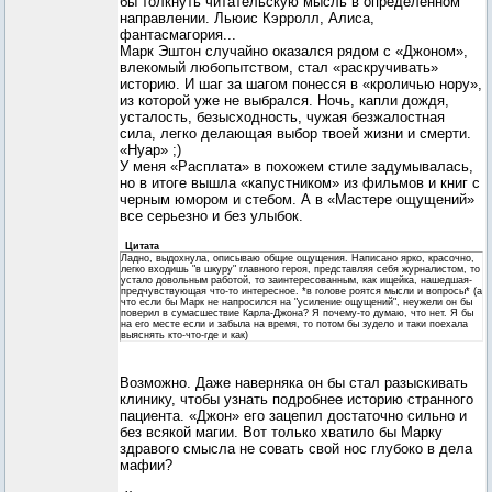
бы толкнуть читательскую мысль в определенном
направлении. Льюис Кэрролл, Алиса,
фантасмагория...
Марк Эштон случайно оказался рядом с «Джоном»,
влекомый любопытством, стал «раскручивать»
историю. И шаг за шагом понесся в «кроличью нору»,
из которой уже не выбрался. Ночь, капли дождя,
усталость, безысходность, чужая безжалостная
сила, легко делающая выбор твоей жизни и смерти.
«Нуар» ;)
У меня «Расплата» в похожем стиле задумывалась,
но в итоге вышла «капустником» из фильмов и книг с
черным юмором и стебом. А в «Мастере ощущений»
все серьезно и без улыбок.
Цитата
Ладно, выдохнула, описываю общие ощущения. Написано ярко, красочно,
легко входишь "в шкуру" главного героя, представляя себя журналистом, то
устало довольным работой, то заинтересованным, как ищейка, нашедшая-
предчувствующая что-то интересное. *в голове роятся мысли и вопросы* (а
что если бы Марк не напросился на "усиление ощущений", неужели он бы
поверил в сумасшествие Карла-Джона? Я почему-то думаю, что нет. Я бы
на его месте если и забыла на время, то потом бы зудело и таки поехала
выяснять кто-что-где и как)
Возможно. Даже наверняка он бы стал разыскивать
клинику, чтобы узнать подробнее историю странного
пациента. «Джон» его зацепил достаточно сильно и
без всякой магии. Вот только хватило бы Марку
здравого смысла не совать свой нос глубоко в дела
мафии?