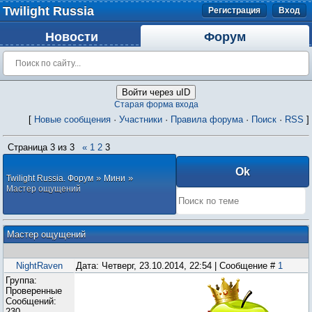
Twilight Russia
Регистрация
Вход
Новости
Форум
Войти через uID
Старая форма входа
[
Новые сообщения
·
Участники
·
Правила форума
·
Поиск
·
RSS
]
Страница
3
из
3
«
1
2
3
»
»
Twilight Russia. Форум
Мини
Мастер ощущений
Мастер ощущений
NightRaven
Дата: Четверг, 23.10.2014, 22:54 | Сообщение #
1
Группа:
Проверенные
Сообщений:
230