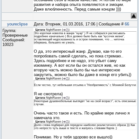
развития и набора опыта появляются и эмоции.
Даже влюбленность. Перед самым концом ))))
youreclipse
Дата: Вторник, 01.03.2016, 17:06 | Сообщение #
66
Группа:
Цитата
NightRaven
(
)
Это короткая новелла в жанре "нуар" ) Я не собирался расписывать
Проверенные
подробнее изначально ) Все должно было быть как "кусочек жизни",
Сообщений:
оставляющий недосказанность и острое понимание, что ... ниточка
оборвана, большего не узнать.
10023
О да, это интересный жанр. Думаю, как-то его
попробовать самой сделать, но пока стремаю..
Здесь подробнее и не надо, это убьет саму
изюминку. А вот если бы он остался жив, но как
вторую часть можно было бы чье интересное
закрутить, можно было бы даже в конце его убить))
Цитата
NightRaven
(
)
Если честно, тут небольшая отсылка к "Необратимость" с Моникой Белуччи
Я не смотрела)
Цитата
NightRaven
(
)
Некоторые душевнобольные выглядят "не на свой возраст", есть описанные
случаи.
Очень часто такое и есть. По крайне мере лично я
замечала это.
Цитата
NightRaven
(
)
Долго слова подбирал для передачи наиболее реалистичного образа ))) Как
это непросто чуть выше в тексте и жалуюсь словами Карла ;)
Понимаю. Но у тебя здорово все вышло))