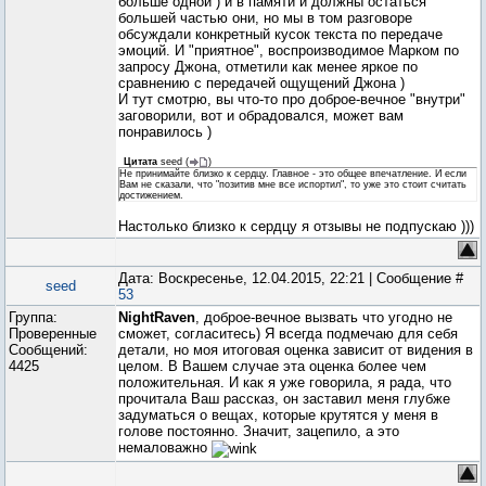
больше одной ) и в памяти и должны остаться
большей частью они, но мы в том разговоре
обсуждали конкретный кусок текста по передаче
эмоций. И "приятное", воспроизводимое Марком по
запросу Джона, отметили как менее яркое по
сравнению с передачей ощущений Джона )
И тут смотрю, вы что-то про доброе-вечное "внутри"
заговорили, вот и обрадовался, может вам
понравилось )
Цитата
seed
(
)
Не принимайте близко к сердцу. Главное - это общее впечатление. И если
Вам не сказали, что "позитив мне все испортил", то уже это стоит считать
достижением.
Настолько близко к сердцу я отзывы не подпускаю )))
Дата: Воскресенье, 12.04.2015, 22:21 | Сообщение #
seed
53
Группа:
NightRaven
, доброе-вечное вызвать что угодно не
Проверенные
сможет, согласитесь) Я всегда подмечаю для себя
Сообщений:
детали, но моя итоговая оценка зависит от видения в
4425
целом. В Вашем случае эта оценка более чем
положительная. И как я уже говорила, я рада, что
прочитала Ваш рассказ, он заставил меня глубже
задуматься о вещах, которые крутятся у меня в
голове постоянно. Значит, зацепило, а это
немаловажно