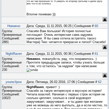
что же там произошло то. А умирать по второму-третьему и далее кругу
мне что-то не хотелось
Вполне понимаю )))
Неважно
Дата: Среда, 11.11.2015, 00:25 | Сообщение #
60
Группа:
Спасибо Вам большое! История полностью
Проверенные
поглощает. Очень интересная сама задумка
Сообщений:
написания. Я бы сама хотела встретить такого
2881
Мастера) Текс читается прекрасно и легко!! Спасибо!
NightRaven
Дата: Среда, 11.11.2015, 00:36 | Сообщение #
61
Группа:
Неважно
, пожалуйста, рад, что понравилось :)
Проверенные
Прочтите предыдущие записи, чтобы узнать больше
Сообщений:
о том, что осталось "за кадром" при написании
230
youreclipse
Дата: Пятница, 26.02.2016, 17:06 | Сообщение #
62
Группа:
NightRaven
, привет! :)
Проверенные
Спасибо за такую интересную и вкусную историю!
Сообщений:
Читала взахлеб. Начиная с первых строк история не
10023
сколько цепляет, сколько в свой водоворот
закручивает, закручивает... и ты даже при желании
уже не можешь из него выплыть, да и если честно, то
и не было такого чаянья. Все ощущения переданы