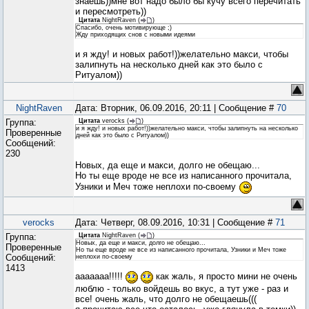
знаешь))мне вот надо было бы кучу всего перечитать
и пересмотреть))
Цитата
NightRaven
(
)
Спасибо, очень мотивирующе ;)
Жду приходящих снов с новыми идеями
и я жду! и новых работ!))желательно макси, чтобы
залипнуть на несколько дней как это было с
Ритуалом))
NightRaven
Дата: Вторник, 06.09.2016, 20:11 | Сообщение #
70
Группа:
Цитата
verocks
(
)
и я жду! и новых работ!))желательно макси, чтобы залипнуть на несколько
Проверенные
дней как это было с Ритуалом))
Сообщений:
230
Новых, да еще и макси, долго не обещаю...
Но ты еще вроде не все из написанного прочитала,
Узники и Меч тоже неплохи по-своему
verocks
Дата: Четверг, 08.09.2016, 10:31 | Сообщение #
71
Группа:
Цитата
NightRaven
(
)
Новых, да еще и макси, долго не обещаю...
Проверенные
Но ты еще вроде не все из написанного прочитала, Узники и Меч тоже
Сообщений:
неплохи по-своему
1413
ааааааа!!!!!
как жаль, я просто мини не очень
люблю - только войдешь во вкус, а тут уже - раз и
все! очень жаль, что долго не обещаешь(((