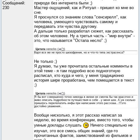
Сообщений:
природе без интернета были ;)
230
Мастер ощущений, как и Ритуал - пришел ко мне во
сне.
Я проснулся со знанием слова "сенсирелл", как
человека, умеющего чувствовать самому и
передавать эти чувства другому.
А дальше только разработал сюжет, как рассказать
об этом человеке. Ну а третья часть - "мир внутри" -
это, что называется "Остапа несло" ;)
Цитата
verocks
(
)
Карл все же не просто шизофреник, но и что-то типа экстрасенса?
Не только ;)
Я думаю, ты уже прочитала остальные комменты в
этой теме - я там подробно всю подноготную
расписал, кто куда и чего, у меня традиционно
история шире проработана, чем помещается в текст
;)
Цитата
verocks
(
)
Я бы вот совершенно точно никогда в жизни не смогла бы так красочно и
живо описать подробности путешествия в себе ..у меня шок. А уж сколько
пришлось перелопатить инфы при написании этого расскзаа...!!!это
достойно уважения..
Вообще нисколько, я этот рассказ написал за
неделю, во время конференции, вместо того, чтобы
умные доклады слушать
Ничего специально не
изучал, это все смесь общих знаний, где-то
прочитанных фактов, заимствований из фильмов и