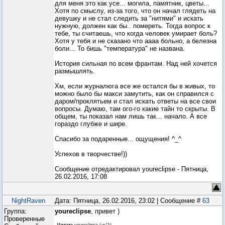
для меня это как усе... могила, памятник, цветы...
Хотя по смыслу, из-за того, что он начал глядеть на
девушку и не стал следить за "нитями" и искать
нужную, должен как бы.. помереть. Тогда вопрос к
тебе, ты считаешь, что когда человек умирает боль?
Хотя у тебя и не сказано что аааа больно, а белезна
боли... То бишь "температура" не названа.
История сильная по всем франтам. Над ней хочется
размышлять.
Хм, если журналюга все же остался бы в живых, то
можно было бы макси замутить, как он справился с
даром/проклятьем и стал искать ответы на все свои
вопросы. Думаю, там ого-го какие тайн то скрыты. В
общем, ты показал нам лишь так... начало. А все
гораздо глубже и шире.
Спасибо за подаренные... ощущения! ^_^
Успехов в творчестве!))
Сообщение отредактировал
youreclipse
-
Пятница,
26.02.2016, 17:08
NightRaven
Дата: Пятница, 26.02.2016, 23:02 | Сообщение #
63
Группа:
youreclipse
, привет )
Проверенные