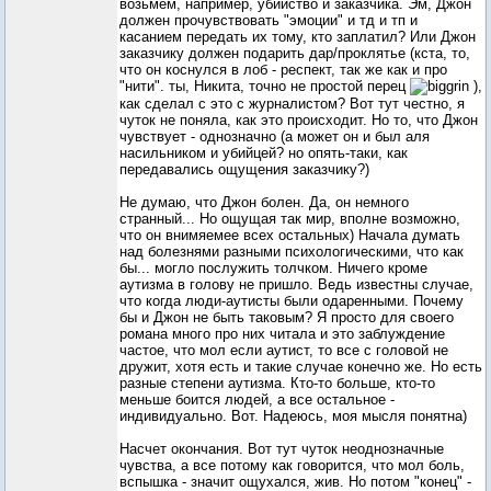
возьмем, например, убийство и заказчика. Эм, Джон
должен прочувствовать "эмоции" и тд и тп и
касанием передать их тому, кто заплатил? Или Джон
заказчику должен подарить дар/проклятье (кста, то,
что он коснулся в лоб - респект, так же как и про
"нити". ты, Никита, точно не простой перец
),
как сделал с это с журналистом? Вот тут честно, я
чуток не поняла, как это происходит. Но то, что Джон
чувствует - однозначно (а может он и был аля
насильником и убийцей? но опять-таки, как
передавались ощущения заказчику?)
Не думаю, что Джон болен. Да, он немного
странный... Но ощущая так мир, вполне возможно,
что он внимяемее всех остальных) Начала думать
над болезнями разными психологическими, что как
бы... могло послужить толчком. Ничего кроме
аутизма в голову не пришло. Ведь известны случае,
что когда люди-аутисты были одаренными. Почему
бы и Джон не быть таковым? Я просто для своего
романа много про них читала и это заблуждение
частое, что мол если аутист, то все с головой не
дружит, хотя есть и такие случае конечно же. Но есть
разные степени аутизма. Кто-то больше, кто-то
меньше боится людей, а все остальное -
индивидуально. Вот. Надеюсь, моя мысля понятна)
Насчет окончания. Вот тут чуток неоднозначные
чувства, а все потому как говорится, что мол боль,
вспышка - значит ощухался, жив. Но потом "конец" -