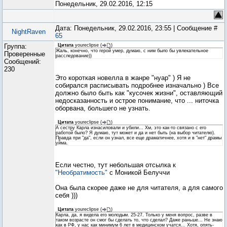
Понедельник, 29.02.2016, 12:15
Дата: Понедельник, 29.02.2016, 23:55 | Сообщение #
NightRaven
65
Группа:
Цитата
youreclipse
(
)
Жаль, конечно, что герой умер, думаю, с ним было бы увлекательное
Проверенные
расследование))
Сообщений:
230
Это короткая новелла в жанре "нуар" ) Я не
собирался расписывать подробнее изначально ) Все
должно было быть как "кусочек жизни", оставляющий
недосказанность и острое понимание, что ... ниточка
оборвана, большего не узнать.
Цитата
youreclipse
(
)
А сестру Карла изнасиловали и убили... Хм, это как-то связано с его
работой было? Я думаю, тут может и да и нет быть (на выбор читателю).
Правда при "да", если он узнал, все еще драматичнее, хотя и в "нет" драмы
уйма.
Если честно, тут небольшая отсылка к
"Необратимость"
с Моникой Белуччи
Она была скорее даже не для читателя, а для самого
себя )))
Цитата
youreclipse
(
)
Карла, да, я видела его молодым. 25-27. Только у меня вопрос, разве в
таком возрасте он смог бы сделать то, что сделал? Даже раньше... Не знаю
как в РФ, у нас как минимум 6 лет в медицинском учатся... Хотя, опять-