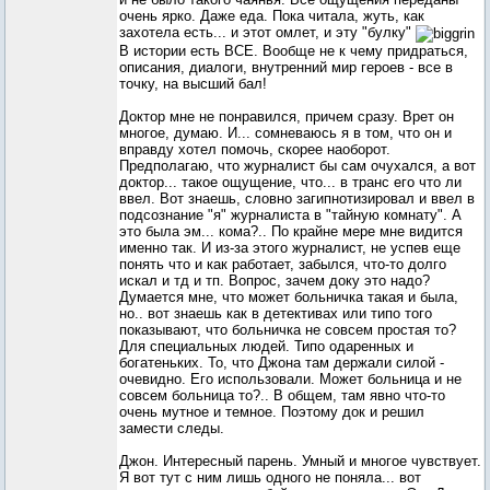
очень ярко. Даже еда. Пока читала, жуть, как
захотела есть... и этот омлет, и эту "булку"
В истории есть ВСЕ. Вообще не к чему придраться,
описания, диалоги, внутренний мир героев - все в
точку, на высший бал!
Доктор мне не понравился, причем сразу. Врет он
многое, думаю. И... сомневаюсь я в том, что он и
вправду хотел помочь, скорее наоборот.
Предполагаю, что журналист бы сам очухался, а вот
доктор... такое ощущение, что... в транс его что ли
ввел. Вот знаешь, словно загипнотизировал и ввел в
подсознание "я" журналиста в "тайную комнату". А
это была эм... кома?.. По крайне мере мне видится
именно так. И из-за этого журналист, не успев еще
понять что и как работает, забылся, что-то долго
искал и тд и тп. Вопрос, зачем доку это надо?
Думается мне, что может больничка такая и была,
но.. вот знаешь как в детективах или типо того
показывают, что больничка не совсем простая то?
Для специальных людей. Типо одаренных и
богатеньких. То, что Джона там держали силой -
очевидно. Его использовали. Может больница и не
совсем больница то?.. В общем, там явно что-то
очень мутное и темное. Поэтому док и решил
замести следы.
Джон. Интересный парень. Умный и многое чувствует.
Я вот тут с ним лишь одного не поняла... вот