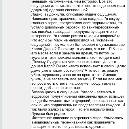
меньшим напряжением, чем историю. Вот это
ощущение для читателя, что чего-то недопонял (сам
додумал) сделано специально?
Ладно, выдохнула, описываю общие ощущения.
Написано ярко, красочно, легко входишь "в шкуру"
главного героя, представляя себя журналистом, то
устало довольным работой, то заинтересованным,
как ищейка, нашедшая-предчувствующая что-то
интересное. *в голове роятся мысли и вопросы* (а
что если бы Марк не напросился на "усиление
ощущений", неужели он бы поверил в сумасшествие
Карла-Джона? Я почему-то думаю, что нет. Я бы на
его месте если и забыла на время, то потом бы
зудело и таки поехала выяснять кто-что-где и как)
(Почему Луиджи так усиленно скрывает до чего
дошел Карл? Он его как-то использует в своих целях
даже уже в таком состоянии? А то вот так решил
убить журналюгу явно не за просто так. Именно
убить, а не заставить все забыть). Если на все мои
вопросы есть ответы на форуме прошу тыкнуть
носом, дабы не повторяться.
Возвращаюсь в ощущения. Удалось затянуть в
водоворот полугипнозный описанием ярких вспышек
вроде бы мимолетных ощущений, но описанных так
сочно, что подвисаешь на представлении каждого. И
так было жалко за героя, что его накрыло пока
Луиджи был рядом.
Интересное описание внутреннего мира. Улыбалась
эмоциональным переживаниям как пошевелить
пальцем и что-то почувствовать-сделать.