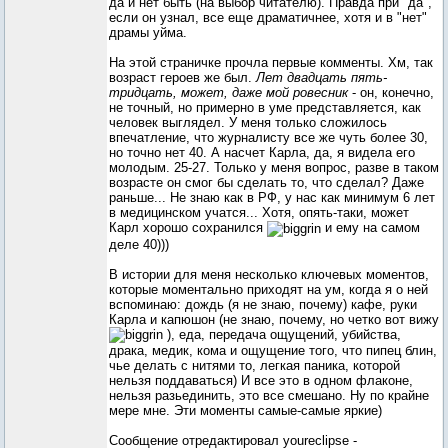
да и нет быть (на выбор читателю). Правда при "да",
если он узнал, все еще драматичнее, хотя и в "нет"
драмы уйма.
На этой страничке прочла первые комменты. Хм, так
возраст героев же был.
Лет двадцать пять-
тридцать, может, даже мой ровесник
- он, конечно,
не точный, но примерно в уме представляется, как
человек выглядел. У меня только сложилось
впечатление, что журналисту все же чуть более 30,
но точно нет 40. А насчет Карла, да, я видела его
молодым. 25-27. Только у меня вопрос, разве в таком
возрасте он смог бы сделать то, что сделал? Даже
раньше... Не знаю как в РФ, у нас как минимум 6 лет
в медицинском учатся... Хотя, опять-таки, может
Карл хорошо сохранился
и ему на самом
деле 40)))
В истории для меня несколько ключевых моментов,
которые моментально приходят на ум, когда я о ней
вспоминаю: дождь (я не знаю, почему) кафе, руки
Карла и капюшон (не знаю, почему, но четко вот вижу
), еда, передача ощущений, убийства,
драка, медик, кома и ощущение того, что пипец блин,
чье делать с нитями то, легкая паника, которой
нельзя поддаваться) И все это в одном флаконе,
нельзя разьединить, это все смешано. Ну по крайне
мере мне. Эти моменты самые-самые яркие)
Сообщение отредактировал
youreclipse
-