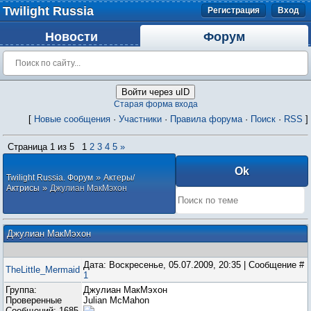
Twilight Russia
Регистрация
Вход
Новости
Форум
Войти через uID
Старая форма входа
[
Новые сообщения
·
Участники
·
Правила форума
·
Поиск
·
RSS
]
Страница
1
из
5
1
2
3
4
5
»
»
Twilight Russia. Форум
Актеры/
»
Актрисы
Джулиан МакМэхон
Джулиан МакМэхон
Дата: Воскресенье, 05.07.2009, 20:35 | Сообщение #
TheLittle_Mermaid
1
Группа:
Джулиан МакМэхон
Проверенные
Julian McMahon
Сообщений:
1685