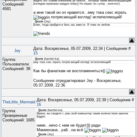
видеть его этаким плейбоем) bb newrus , который таким многообещающим
Сообщений:
взглядом провожал каждую юбку)) Но играет он супер , конечно!)
4581
а мне такой он оч нравится...ему тока секс играть
потрясающий взгляд! испепеляющий!
Quote
(
Jey
)
Блин, тогда прийдется бить нас вместе. Я тоже не люблю
Дата: Воскресенье, 05.07.2009, 22:34 | Сообщение #
Jey
15
Группа:
Quote
(
bambin-ka
)
ему тока секс играть потрясающий взгляд! испепеляющий!
Пользователи
Сообщений:
38
Как бы фанаткам не воспламениться))
Сообщение отредактировал
Jey
-
Воскресенье,
05.07.2009, 22:36
Дата: Воскресенье, 05.07.2009, 22:39 | Сообщение #
TheLittle_Mermaid
16
Группа:
Quote
(
bambin-ka
)
Ирина, вы сведете с ума свой компьютер таким количеством закачек
Проверенные
biggrin
Сообщений:
1685
ниии...ничо с ним не будет))) ради
Макмехана...уай...на всё
Quote
(
Jey
)