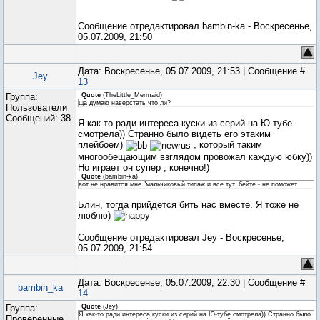
Сообщение отредактировал
bambin-ka
-
Воскресенье,
05.07.2009, 21:50
Дата: Воскресенье, 05.07.2009, 21:53 | Сообщение #
Jey
13
Группа:
Quote
(
TheLittle_Mermaid
)
ща думаю наверстать что ли?
Пользователи
Сообщений:
38
Я как-то ради интереса куски из серий на Ю-тубе
смотрела)) Странно было видеть его этаким
плейбоем)
, который таким
многообещающим взглядом провожал каждую юбку))
Но играет он супер , конечно!)
Quote
(
bambin-ka
)
вот не нравится мне "мальчиковый типаж и все тут. бейте - не поможет
Блин, тогда прийдется бить нас вместе. Я тоже не
люблю)
Сообщение отредактировал
Jey
-
Воскресенье,
05.07.2009, 21:54
Дата: Воскресенье, 05.07.2009, 22:30 | Сообщение #
bambin_ka
14
Группа:
Quote
(
Jey
)
Я как-то ради интереса куски из серий на Ю-тубе смотрела)) Странно было
Проверенные