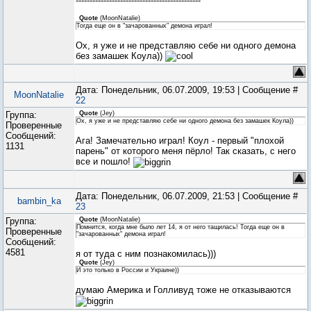
---------------------------------------------
Quote
(
MoonNatalie
)
Тогда еще он в "зачарованных" демона играл!
Ох, я уже и не представляю себе ни одного демона
без замашек Коула))
Дата: Понедельник, 06.07.2009, 19:53 | Сообщение #
MoonNatalie
22
Группа:
Quote
(
Jey
)
Ох, я уже и не представляю себе ни одного демона без замашек Коула))
Проверенные
Сообщений:
Ага! Замечательно играл! Коул - первый "плохой
1131
парень" от которого меня пёрло! Так сказать, с него
все и пошло!
Дата: Понедельник, 06.07.2009, 21:53 | Сообщение #
bambin_ka
23
Группа:
Quote
(
MoonNatalie
)
Помнится, когда мне было лет 14, я от него тащилась! Тогда еще он в
Проверенные
"зачарованных" демона играл!
Сообщений:
4581
я от туда с ним познакомилась)))
Quote
(
Jey
)
И это только в России и Украине))
думаю Америка и Голливуд тоже не отказываются