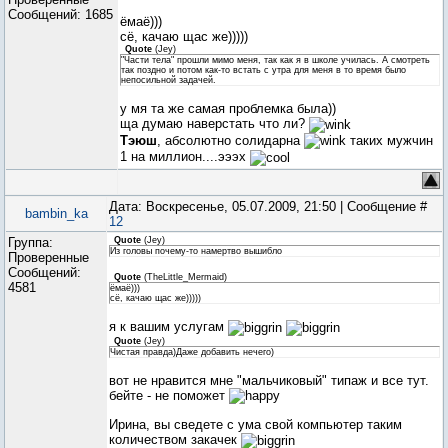
Сообщений:
1685
ёмаё)))
сё, качаю щас же)))))
Quote
(
Jey
)
"Части тела" прошли мимо меня, так как я в школе училась. А смотреть
так поздно и потом как-то встать с утра для меня в то время было
непосильной задачей.
у мя та же самая проблемка была))
ща думаю наверстать что ли?
Тэюш
, абсолютно солидарна
таких мужчин
1 на миллион....эээх
Дата: Воскресенье, 05.07.2009, 21:50 | Сообщение #
bambin_ka
12
Группа:
Quote
(
Jey
)
Из головы почему-то намертво вышибло
Проверенные
Сообщений:
Quote
(
TheLittle_Mermaid
)
4581
ёмаё)))
сё, качаю щас же)))))
я к вашим услугам
Quote
(
Jey
)
Чистая правда)Даже добавить нечего)
вот не нравится мне "мальчиковый" типаж и все тут.
бейте - не поможет
Ирина, вы сведете с ума свой компьютер таким
количеством закачек