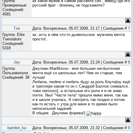
Группа:
ах какой мужик.в самом рассвете сил...ммм))) где его
Проверенные
русский брат - близнец, не подскажите?
Сообщений:
4581
Тэя
Дата: Воскресенье, 05.07.2009, 21:17 | Сообщение #
7
Группа: Elite
ах..есть в нём что-то дьявольское..мужчина мечта
Translators
просто!..
Сообщений:
5318
Jey
Дата: Воскресенье, 05.07.2009, 21:24 | Сообщение #
8
Группа:
Джулиан МакМэхон - моя большая несбыточная
Пользователи
мечта ещё со школьных лет! Чем он старше, тем
Сообщений:
38
лучше!
Любила, люблю и любить буду за роль Коула(ну ещё
в триллере каком-то он с Сандрой Баллок снимался,
тоже неплохо), а остальные его роли я и не знаю
почти. Увы! "Части тела" прошли мимо меня, так как
я в школе училась. А смотреть так поздно и потом
как-то встать с утра для меня в то время было
непосильной задачей.
В общем.. Джулиан форева!)
bambin_ka
Дата: Воскресенье, 05.07.2009, 21:32 | Сообщение #
9