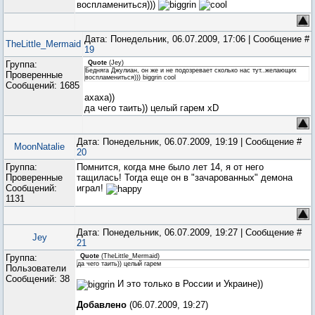
воспламениться)))
Дата: Понедельник, 06.07.2009, 17:06 | Сообщение #
TheLittle_Mermaid
19
Группа:
Quote
(
Jey
)
Бедняга Джулиан, он же и не подозревает сколько нас тут..желающих
Проверенные
воспламениться))) biggrin cool
Сообщений:
1685
ахаха))
да чего таить)) целый гарем xD
Дата: Понедельник, 06.07.2009, 19:19 | Сообщение #
MoonNatalie
20
Группа:
Помнится, когда мне было лет 14, я от него
Проверенные
тащилась! Тогда еще он в "зачарованных" демона
Сообщений:
играл!
1131
Дата: Понедельник, 06.07.2009, 19:27 | Сообщение #
Jey
21
Группа:
Quote
(
TheLittle_Mermaid
)
да чего таить)) целый гарем
Пользователи
Сообщений:
38
И это только в России и Украине))
Добавлено
(06.07.2009, 19:27)