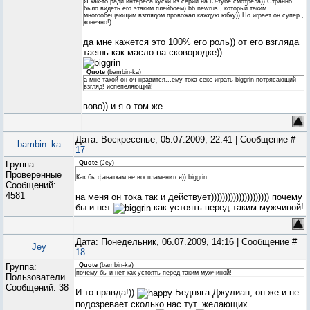
Я как-то ради интереса куски из серий на Ю-тубе смотрела)) Странно
было видеть его этаким плейбоем) bb newrus , который таким
многообещающим взглядом провожал каждую юбку)) Но играет он супер ,
конечно!)
да мне кажется это 100% его роль)) от его взгляда
таешь как масло на сковородке))
Quote
(
bambin-ka
)
а мне такой он оч нравится...ему тока секс играть biggrin потрясающий
взгляд! испепеляющий!
вово)) и я о том же
Дата: Воскресенье, 05.07.2009, 22:41 | Сообщение #
bambin_ka
17
Группа:
Quote
(
Jey
)
Проверенные
Как бы фанаткам не воспламенится)) biggrin
Сообщений:
4581
на меня он тока так и действует))))))))))))))))))))) почему
бы и нет
как устоять перед таким мужчиной!
Дата: Понедельник, 06.07.2009, 14:16 | Сообщение #
Jey
18
Группа:
Quote
(
bambin-ka
)
почему бы и нет как устоять перед таким мужчиной!
Пользователи
Сообщений:
38
И то правда!))
Бедняга Джулиан, он же и не
подозревает сколько нас тут..желающих