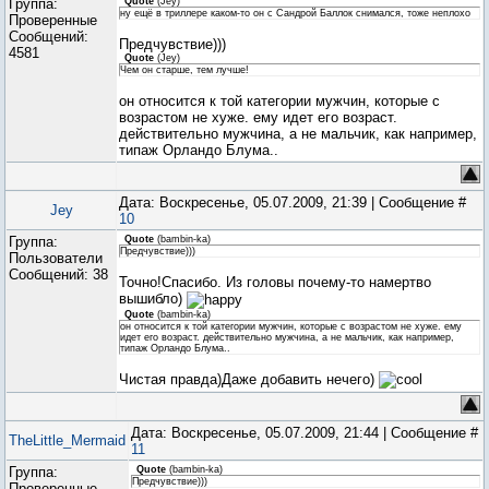
Группа:
Quote
(
Jey
)
ну ещё в триллере каком-то он с Сандрой Баллок снимался, тоже неплохо
Проверенные
Сообщений:
Предчувствие)))
4581
Quote
(
Jey
)
Чем он старше, тем лучше!
он относится к той категории мужчин, которые с
возрастом не хуже. ему идет его возраст.
действительно мужчина, а не мальчик, как например,
типаж Орландо Блума..
Дата: Воскресенье, 05.07.2009, 21:39 | Сообщение #
Jey
10
Группа:
Quote
(
bambin-ka
)
Предчувствие)))
Пользователи
Сообщений:
38
Точно!Спасибо. Из головы почему-то намертво
вышибло)
Quote
(
bambin-ka
)
он относится к той категории мужчин, которые с возрастом не хуже. ему
идет его возраст. действительно мужчина, а не мальчик, как например,
типаж Орландо Блума..
Чистая правда)Даже добавить нечего)
Дата: Воскресенье, 05.07.2009, 21:44 | Сообщение #
TheLittle_Mermaid
11
Группа:
Quote
(
bambin-ka
)
Предчувствие)))
Проверенные