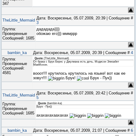
347
Дата: Воскресенье, 05.07.2009, 20:39 | Сообщение #
TheLittle_Mermaid
3
Группа:
дададада))))
Проверенные
обожаю его))) мммррр
Сообщений:
1685
bambin_ka
Дата: Воскресенье, 05.07.2009, 20:39 | Сообщение #
4
Группа:
Quote
(
TheLittle_Mermaid
)
От брака с Брук Бернс у Джулиана есть дочь, Мэдисон Элизабет
Проверенные
МакМэхон.
Сообщений:
4581
вооот!!! крутилось крутилось на языке! вот как ее
зовут!!!
Брук!
Брук - Пук))
Дата: Воскресенье, 05.07.2009, 20:42 | Сообщение #
TheLittle_Mermaid
5
Группа:
Quote
(
bambin-ka
)
Брук - Пук))
Проверенные
Сообщений:
1685
ахахахахаахахах
bambin_ka
Дата: Воскресенье, 05.07.2009, 21:07 | Сообщение #
6