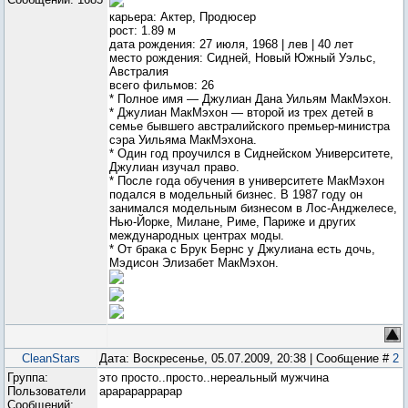
карьера: Актер, Продюсер
рост: 1.89 м
дата рождения: 27 июля, 1968 | лев | 40 лет
место рождения: Сидней, Новый Южный Уэльс,
Австралия
всего фильмов: 26
* Полное имя — Джулиан Дана Уильям МакМэхон.
* Джулиан МакМэхон — второй из трех детей в
семье бывшего австралийского премьер-министра
сэра Уильяма МакМэхона.
* Один год проучился в Сиднейском Университете,
Джулиан изучал право.
* После года обучения в университете МакМэхон
подался в модельный бизнес. В 1987 году он
занимался модельным бизнесом в Лос-Анджелесе,
Нью-Йорке, Милане, Риме, Париже и других
международных центрах моды.
* От брака с Брук Бернс у Джулиана есть дочь,
Мэдисон Элизабет МакМэхон.
CleanStars
Дата: Воскресенье, 05.07.2009, 20:38 | Сообщение #
2
Группа:
это просто..просто..нереальный мужчина
Пользователи
арарараррарар
Сообщений: