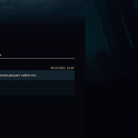
а
05.10.2022, 13:20
елла решает найти его.