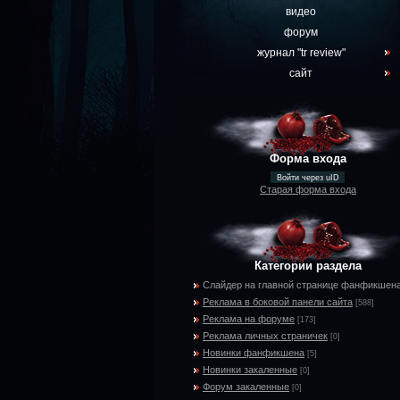
видео
форум
журнал "tr review"
сайт
Форма входа
Войти через uID
Старая форма входа
Категории раздела
Слайдер на главной странице фанфикшен
Реклама в боковой панели сайта
[588]
Реклама на форуме
[173]
Реклама личных страничек
[0]
Новинки фанфикшена
[5]
Новинки закаленные
[0]
Форум закаленные
[0]