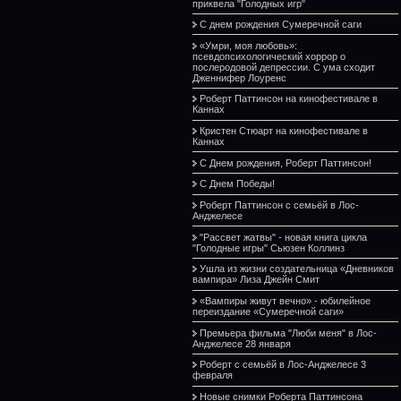
приквела "Голодных игр"
С днем рождения Сумеречной саги
«Умри, моя любовь»:
псевдопсихологический хоррор о
послеродовой депрессии. С ума сходит
Дженнифер Лоуренс
Роберт Паттинсон на кинофестивале в
Каннах
Кристен Стюарт на кинофестивале в
Каннах
С Днем рождения, Роберт Паттинсон!
С Днем Победы!
Роберт Паттинсон с семьёй в Лос-
Анджелесе
"Рассвет жатвы" - новая книга цикла
"Голодные игры" Сьюзен Коллинз
Ушла из жизни создательница «Дневников
вампира» Лиза Джейн Смит
«Вампиры живут вечно» - юбилейное
переиздание «Сумеречной саги»
Премьера фильма "Люби меня" в Лос-
Анджелесе 28 января
Роберт с семьёй в Лос-Анджелесе 3
февраля
Новые снимки Роберта Паттинсона