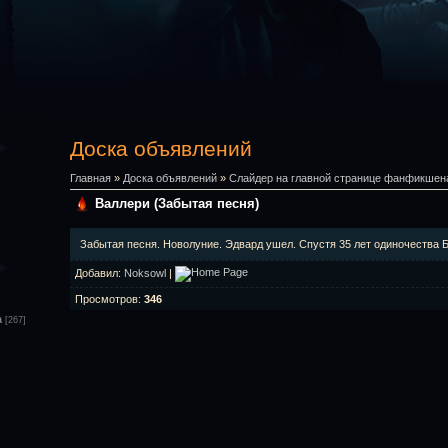
Доска объявлений
Главная
»
Доска объявлений
»
Слайдер на главной странице фанфикшен
Валлери (Забытая песня)
Забытая песня. Новолуние. Эдвард ушел. Спустя 35 лет одиночества Б
Добавил
:
Noksowl
|
Просмотров
:
346
а
[267]