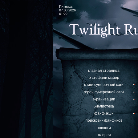
Пятница
07.08.2026
01:22
главная страница
о стефани майер
книги сумеречной саги
герои сумеречной саги
экранизации
библиотека
фанфикшн
поисковик фанфиков
новости
галерея