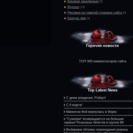
Боковая закаленные
[0]
Журнал
[15]
Реклама на главной странице сайта
[0]
Конкурс фф
[0]
Горячие новости
ТОП 300 комментаторов сайта
Top Latest News
С днем рождения, Роберт!
С 8 марта!
Маккензи Фой вернулась в Форкс
"Сумерки" возвращаются на большие
экраны! Розыгрыш билетов в группе ВК
Выбираем обложку переиздания романа
"Сумерки" в подарочном оформлении