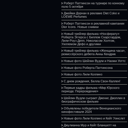
Роберт Паттинсон на турнире по конному
поло 5 октября
Джейми Дорнан в рекламе Diet Coke и
LOEWE Perfumes
Роберт Паттинсон в рекламной кампании
Dior Icons. Новые снимки
Новый трейлер фильма «Носферату»
Роберта Эггерса с Биллом Скарсгардом,
Лили-Роуз Депп, Николасом Холтом,
Уиллемом Дефо и другими
Новый трейлер фильма «Женщина часа»,
режиссёрского дебюта Анны Кендрик
Новые фото Шейлин Вудли и Наоми Уоттс
Новые фото Роберта Паттинсона
Новые фото Лили Коллинз
С днем рождения, Белла Свон-Каллен!
Первые кадры фильма «Мир Юрского
периода: Перерождение»
Шейлин Вудли сыграет Дженис Джоплин в
биографическом фильме
Объявлены победители Венецианского
кинофестиваля 2024
Новые фото Лили Коллинз и Кейт Уинслет
Джулианна Мур и Кейт Бланшетт на