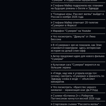
Стефани Майер подразнила нас планами
на будущие романы о Белле и Эдварде
"Голодные игры: Рассвет жатвы" выйдет в
России в ноябре 2026 года
Стефани Майер отмечает 20-тилетие
«Сумерек» в Форксе!
Марафон "Сумерек" на Youtube
Что посмотреть: "Дракула" от Люка
Бессона
В «Сумерках» зря не показали, как Элис
становится вампиром: здесь интересная
история на целый спин-офф
Актер предложил идею для нового фильма
"Сумерки"
Культовая сага "Сумерки" вернется на
большие экраны
«Гляди, над чем я угорала когда-то»:
почему смотреть «Сумерки» и фанатеть по
Эдварду снова в моде — объясняет
кинокритик
Что посмотреть: «Братство черного
кинжала» - экранизация книг Дж.Р.Уорд
Съемки «Бэтмена-2» с Робертом
Паттинсоном начнутся весной 2026 года
Стартовали съемки "Рассвета жатвы" -