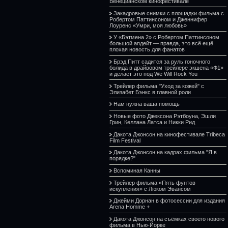
Венецианском кинофестивале
Закадровые снимки с площадки фильма с
Робертом Паттинсоном и Дженнифер
Лоуренс «Умри, моя любовь»
У «Бэтмена 2» с Робертом Паттинсоном
большой апдейт — правда, это всё ещё
плохая новость для фанатов
Брэд Питт садится за руль гоночного
болида в драйвовом трейлере экшена «Ф1»
и делает это под We Will Rock You
Трейлер фильма "Уход за кожей" с
Элизабет Бэнкс в главной роли
Нам нужна ваша помощь
Новые фото Джексона Рэтбоуна, Эшли
Грин, Келлана Латса и Никки Рид
Дакота Джонсон на кинофестивале Tribeca
Film Festival
Дакота Джонсон на кадрах фильма "Я в
порядке?"
Вспоминая Канны
Трейлер фильма «Пять фунтов
искупления» с Люком Эвансом
Джейми Дорнан в фотосессии для издания
Arena Homme +
Дакота Джонсон на съёмках своего нового
фильма в Нью-Йорке