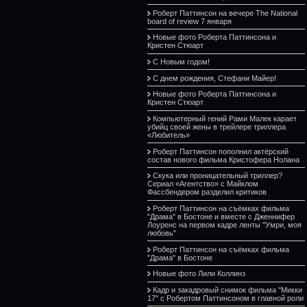
Роберт Паттинсон на вечере The National
board of review 7 января
Новые фото Роберта Паттинсона и
Кристен Стюарт
С Новым годом!
С днем рождения, Стефани Майер!
Новые фото Роберта Паттинсона и
Кристен Стюарт
Компьютерный гений Рами Малек карает
убийц своей жены в трейлере триллера
«Любитель»
Роберт Паттинсон пополнил актёрский
состав нового фильма Кристофера Нолана
Скука или проницательный триллер?
Сериал «Агентство» с Майклом
Фассбендером разделил критиков
Роберт Паттинсон на съёмках фильма
"Драма" в Бостоне и вместе с Дженнифер
Лоуренс на первом кадре ленты "Умри, моя
любовь"
Роберт Паттинсон на съёмках фильма
"Драма" в Бостоне
Новые фото Лили Коллинз
Кадр и закадровый снимок фильма "Микки
17" с Робертом Паттинсоном в главной роли