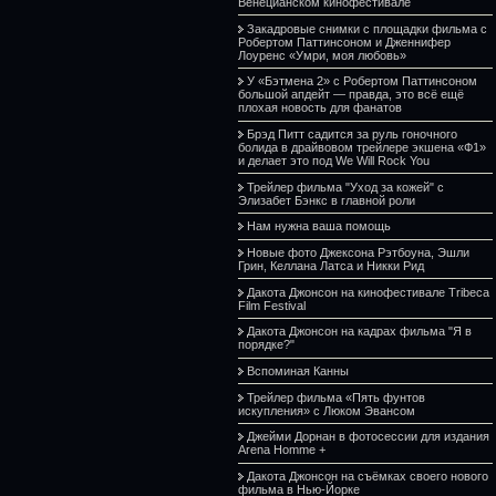
Венецианском кинофестивале
Закадровые снимки с площадки фильма с
Робертом Паттинсоном и Дженнифер
Лоуренс «Умри, моя любовь»
У «Бэтмена 2» с Робертом Паттинсоном
большой апдейт — правда, это всё ещё
плохая новость для фанатов
Брэд Питт садится за руль гоночного
болида в драйвовом трейлере экшена «Ф1»
и делает это под We Will Rock You
Трейлер фильма "Уход за кожей" с
Элизабет Бэнкс в главной роли
Нам нужна ваша помощь
Новые фото Джексона Рэтбоуна, Эшли
Грин, Келлана Латса и Никки Рид
Дакота Джонсон на кинофестивале Tribeca
Film Festival
Дакота Джонсон на кадрах фильма "Я в
порядке?"
Вспоминая Канны
Трейлер фильма «Пять фунтов
искупления» с Люком Эвансом
Джейми Дорнан в фотосессии для издания
Arena Homme +
Дакота Джонсон на съёмках своего нового
фильма в Нью-Йорке