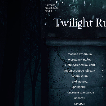
Четверг
06.08.2026
04:58
главная страница
о стефани майер
книги сумеречной саги
герои сумеречной саги
экранизации
библиотека
фанфикшн
поисковик фанфиков
новости
галерея