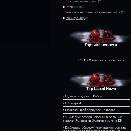
Боковая закаленные
[0]
Журнал
[15]
Реклама на главной странице сайта
[0]
Конкурс фф
[0]
Горячие новости
ТОП 300 комментаторов сайта
Top Latest News
С днем рождения, Роберт!
С 8 марта!
Маккензи Фой вернулась в Форкс
"Сумерки" возвращаются на большие
экраны! Розыгрыш билетов в группе ВК
Выбираем обложку переиздания романа
"Сумерки" в подарочном оформлении