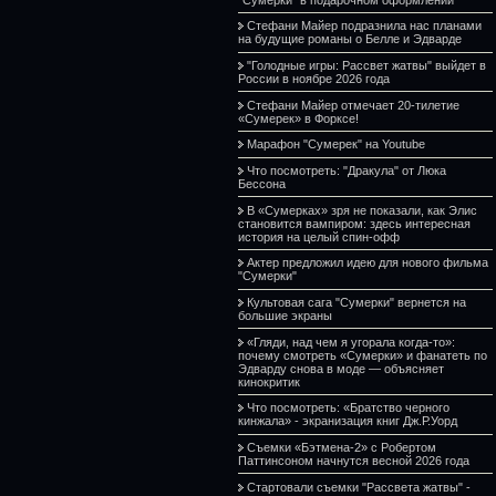
Стефани Майер подразнила нас планами
на будущие романы о Белле и Эдварде
"Голодные игры: Рассвет жатвы" выйдет в
России в ноябре 2026 года
Стефани Майер отмечает 20-тилетие
«Сумерек» в Форксе!
Марафон "Сумерек" на Youtube
Что посмотреть: "Дракула" от Люка
Бессона
В «Сумерках» зря не показали, как Элис
становится вампиром: здесь интересная
история на целый спин-офф
Актер предложил идею для нового фильма
"Сумерки"
Культовая сага "Сумерки" вернется на
большие экраны
«Гляди, над чем я угорала когда-то»:
почему смотреть «Сумерки» и фанатеть по
Эдварду снова в моде — объясняет
кинокритик
Что посмотреть: «Братство черного
кинжала» - экранизация книг Дж.Р.Уорд
Съемки «Бэтмена-2» с Робертом
Паттинсоном начнутся весной 2026 года
Стартовали съемки "Рассвета жатвы" -