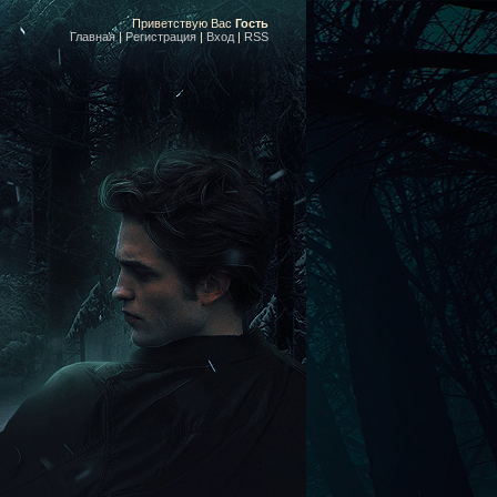
Приветствую Вас
Гость
Главная
|
Регистрация
|
Вход
|
RSS