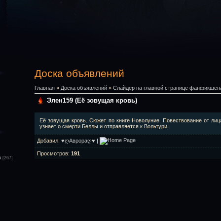
Доска объявлений
Главная
»
Доска объявлений
»
Слайдер на главной странице фанфикшен
Элен159 (Её зовущая кровь)
Её зовущая кровь. Сюжет по книге Новолуние. Повествование от лица
узнает о смерти Беллы и отправляется к Вольтури.
Добавил
:
♥ღАврораღ♥
|
Просмотров
:
191
а
[267]