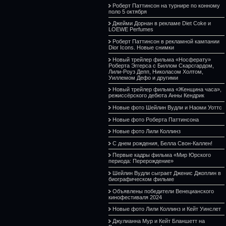
Роберт Паттинсон на турнире по конному
поло 5 октября
Джейми Дорнан в рекламе Diet Coke и
LOEWE Perfumes
Роберт Паттинсон в рекламной кампании
Dior Icons. Новые снимки
Новый трейлер фильма «Носферату»
Роберта Эггерса с Биллом Скарсгардом,
Лили-Роуз Депп, Николасом Холтом,
Уиллемом Дефо и другими
Новый трейлер фильма «Женщина часа»,
режиссёрского дебюта Анны Кендрик
Новые фото Шейлин Вудли и Наоми Уоттс
Новые фото Роберта Паттинсона
Новые фото Лили Коллинз
С днем рождения, Белла Свон-Каллен!
Первые кадры фильма «Мир Юрского
периода: Перерождение»
Шейлин Вудли сыграет Дженис Джоплин в
биографическом фильме
Объявлены победители Венецианского
кинофестиваля 2024
Новые фото Лили Коллинз и Кейт Уинслет
Джулианна Мур и Кейт Бланшетт на