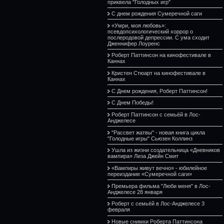
приквела "Голодных игр"
С днем рождения Сумеречной саги
«Умри, моя любовь»:
псевдопсихологический хоррор о
послеродовой депрессии. С ума сходит
Дженнифер Лоуренс
Роберт Паттинсон на кинофестивале в
Каннах
Кристен Стюарт на кинофестивале в
Каннах
С Днем рождения, Роберт Паттинсон!
С Днем Победы!
Роберт Паттинсон с семьёй в Лос-
Анджелесе
"Рассвет жатвы" - новая книга цикла
"Голодные игры" Сьюзен Коллинз
Ушла из жизни создательница «Дневников
вампира» Лиза Джейн Смит
«Вампиры живут вечно» - юбилейное
переиздание «Сумеречной саги»
Премьера фильма "Люби меня" в Лос-
Анджелесе 28 января
Роберт с семьёй в Лос-Анджелесе 3
февраля
Новые снимки Роберта Паттинсона