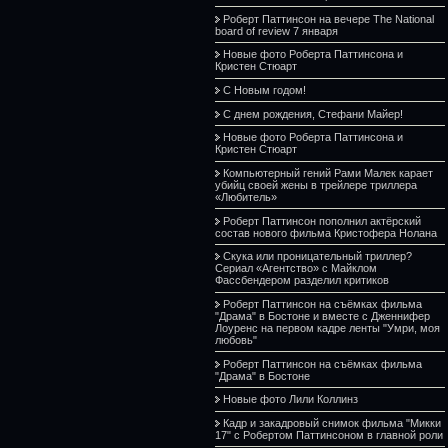
Роберт Паттинсон на вечере The National
board of review 7 января
Новые фото Роберта Паттинсона и
Кристен Стюарт
С Новым годом!
С днем рождения, Стефани Майер!
Новые фото Роберта Паттинсона и
Кристен Стюарт
Компьютерный гений Рами Малек карает
убийц своей жены в трейлере триллера
«Любитель»
Роберт Паттинсон пополнил актёрский
состав нового фильма Кристофера Нолана
Скука или проницательный триллер?
Сериал «Агентство» с Майклом
Фассбендером разделил критиков
Роберт Паттинсон на съёмках фильма
"Драма" в Бостоне и вместе с Дженнифер
Лоуренс на первом кадре ленты "Умри, моя
любовь"
Роберт Паттинсон на съёмках фильма
"Драма" в Бостоне
Новые фото Лили Коллинз
Кадр и закадровый снимок фильма "Микки
17" с Робертом Паттинсоном в главной роли