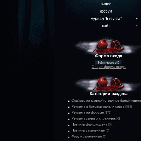
видео
форум
журнал "tr review"
сайт
Форма входа
Войти через uID
Старая форма входа
Категории раздела
Слайдер на главной странице фанфикшен
Реклама в боковой панели сайта
[588]
Реклама на форуме
[173]
Реклама личных страничек
[0]
Новинки фанфикшена
[5]
Новинки закаленные
[0]
Форум закаленные
[0]