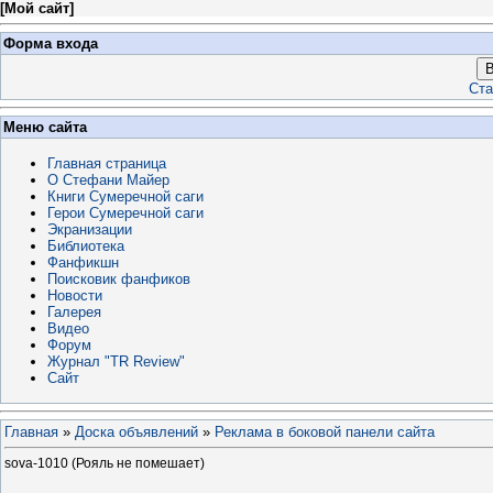
[
Мой сайт
]
Форма входа
В
Ста
Меню сайта
Главная страница
О Стефани Майер
Книги Сумеречной саги
Герои Сумеречной саги
Экранизации
Библиотека
Фанфикшн
Поисковик фанфиков
Новости
Галерея
Видео
Форум
Журнал "TR Review"
Сайт
Главная
»
Доска объявлений
»
Реклама в боковой панели сайта
sova-1010 (Рояль не помешает)