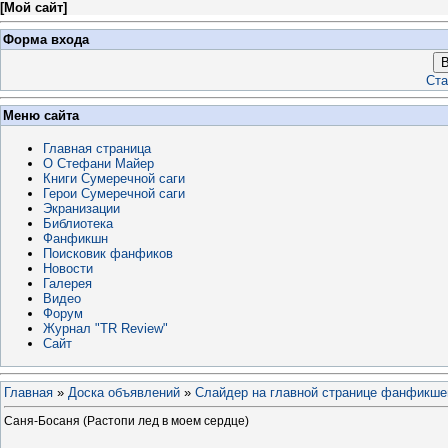
[
Мой сайт
]
Форма входа
В
Ста
Меню сайта
Главная страница
О Стефани Майер
Книги Сумеречной саги
Герои Сумеречной саги
Экранизации
Библиотека
Фанфикшн
Поисковик фанфиков
Новости
Галерея
Видео
Форум
Журнал "TR Review"
Сайт
Главная
»
Доска объявлений
»
Слайдер на главной странице фанфикше
Саня-Босаня (Растопи лед в моем сердце)