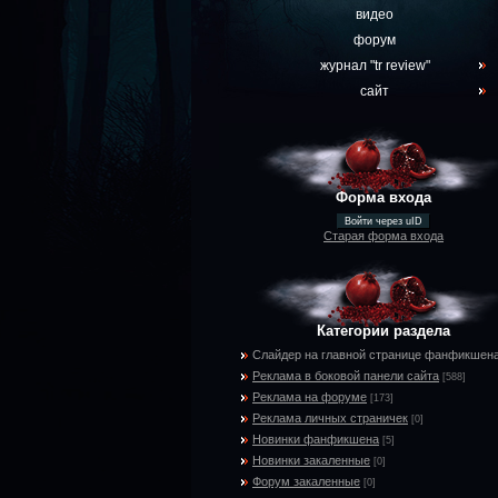
видео
форум
журнал "tr review"
сайт
Форма входа
Войти через uID
Старая форма входа
Категории раздела
Слайдер на главной странице фанфикшен
Реклама в боковой панели сайта
[588]
Реклама на форуме
[173]
Реклама личных страничек
[0]
Новинки фанфикшена
[5]
Новинки закаленные
[0]
Форум закаленные
[0]