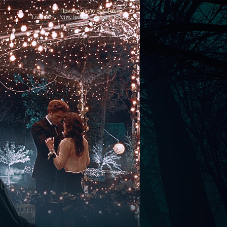
Приветствую Вас
Гость
Главная
|
Регистрация
|
Вход
|
RSS