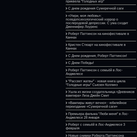
приквела "Голодных игр"
С днем рождения Сумеречной саги
«Умри, моя любовь»:
псевдопсихологический хоррор о
послеродовой депрессии. С ума сходит
Дженнифер Лоуренс
Роберт Паттинсон на кинофестивале в
Каннах
Кристен Стюарт на кинофестивале в
Каннах
С Днем рождения, Роберт Паттинсон!
С Днем Победы!
Роберт Паттинсон с семьёй в Лос-
Анджелесе
"Рассвет жатвы" - новая книга цикла
"Голодные игры" Сьюзен Коллинз
Ушла из жизни создательница «Дневников
вампира» Лиза Джейн Смит
«Вампиры живут вечно» - юбилейное
переиздание «Сумеречной саги»
Премьера фильма "Люби меня" в Лос-
Анджелесе 28 января
Роберт с семьёй в Лос-Анджелесе 3
февраля
Новые снимки Роберта Паттинсона