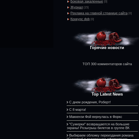
Боковая закаленные
[0]
Журнал
[15]
Реклама на главной странице сайта
[0]
Конкурс фф
[0]
Горячие новости
ТОП 300 комментаторов сайта
Top Latest News
С днем рождения, Роберт!
С 8 марта!
Маккензи Фой вернулась в Форкс
"Сумерки" возвращаются на большие
экраны! Розыгрыш билетов в группе ВК
Выбираем обложку переиздания романа
"Сумерки" в подарочном оформлении