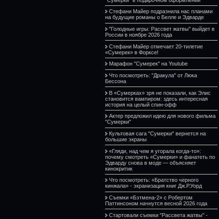
Стефани Майер подразнила нас планами
на будущие романы о Белле и Эдварде
"Голодные игры: Рассвет жатвы" выйдет в
России в ноябре 2026 года
Стефани Майер отмечает 20-тилетие
«Сумерек» в Форксе!
Марафон "Сумерек" на Youtube
Что посмотреть: "Дракула" от Люка
Бессона
В «Сумерках» зря не показали, как Элис
становится вампиром: здесь интересная
история на целый спин-офф
Актер предложил идею для нового фильма
"Сумерки"
Культовая сага "Сумерки" вернется на
большие экраны
«Гляди, над чем я угорала когда-то»:
почему смотреть «Сумерки» и фанатеть по
Эдварду снова в моде — объясняет
кинокритик
Что посмотреть: «Братство черного
кинжала» - экранизация книг Дж.Р.Уорд
Съемки «Бэтмена-2» с Робертом
Паттинсоном начнутся весной 2026 года
Стартовали съемки "Рассвета жатвы" -