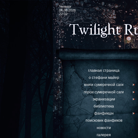
Четверг
06.08.2026
22:02
главная страница
о стефани майер
книги сумеречной саги
герои сумеречной саги
экранизации
библиотека
фанфикшн
поисковик фанфиков
новости
галерея