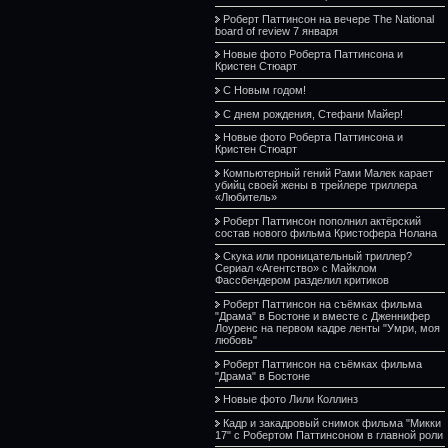
Роберт Паттинсон на вечере The National
board of review 7 января
Новые фото Роберта Паттинсона и
Кристен Стюарт
С Новым годом!
С днем рождения, Стефани Майер!
Новые фото Роберта Паттинсона и
Кристен Стюарт
Компьютерный гений Рами Малек карает
убийц своей жены в трейлере триллера
«Любитель»
Роберт Паттинсон пополнил актёрский
состав нового фильма Кристофера Нолана
Скука или проницательный триллер?
Сериал «Агентство» с Майклом
Фассбендером разделил критиков
Роберт Паттинсон на съёмках фильма
"Драма" в Бостоне и вместе с Дженнифер
Лоуренс на первом кадре ленты "Умри, моя
любовь"
Роберт Паттинсон на съёмках фильма
"Драма" в Бостоне
Новые фото Лили Коллинз
Кадр и закадровый снимок фильма "Микки
17" с Робертом Паттинсоном в главной роли