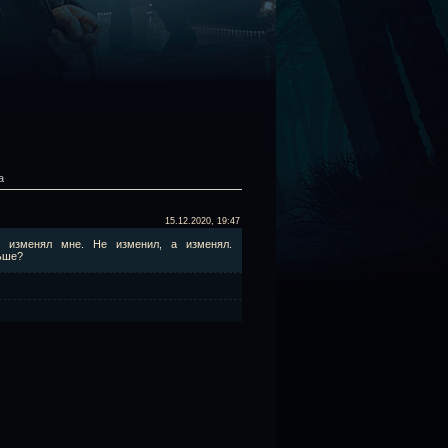
а
15.12.2020, 19:47
 изменял мне. Не изменил, а изменял.
льше?