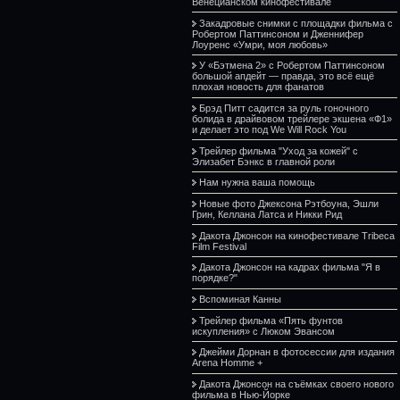
Венецианском кинофестивале
Закадровые снимки с площадки фильма с
Робертом Паттинсоном и Дженнифер
Лоуренс «Умри, моя любовь»
У «Бэтмена 2» с Робертом Паттинсоном
большой апдейт — правда, это всё ещё
плохая новость для фанатов
Брэд Питт садится за руль гоночного
болида в драйвовом трейлере экшена «Ф1»
и делает это под We Will Rock You
Трейлер фильма "Уход за кожей" с
Элизабет Бэнкс в главной роли
Нам нужна ваша помощь
Новые фото Джексона Рэтбоуна, Эшли
Грин, Келлана Латса и Никки Рид
Дакота Джонсон на кинофестивале Tribeca
Film Festival
Дакота Джонсон на кадрах фильма "Я в
порядке?"
Вспоминая Канны
Трейлер фильма «Пять фунтов
искупления» с Люком Эвансом
Джейми Дорнан в фотосессии для издания
Arena Homme +
Дакота Джонсон на съёмках своего нового
фильма в Нью-Йорке