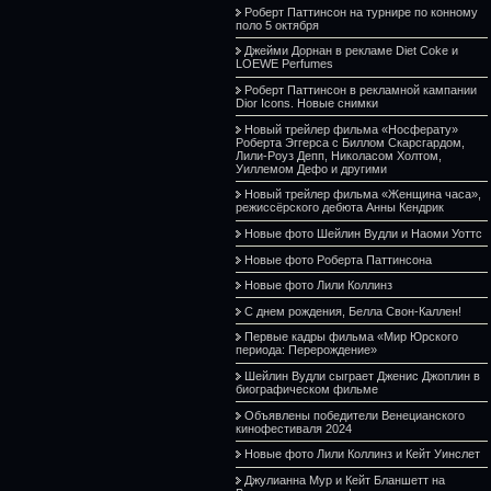
Роберт Паттинсон на турнире по конному
поло 5 октября
Джейми Дорнан в рекламе Diet Coke и
LOEWE Perfumes
Роберт Паттинсон в рекламной кампании
Dior Icons. Новые снимки
Новый трейлер фильма «Носферату»
Роберта Эггерса с Биллом Скарсгардом,
Лили-Роуз Депп, Николасом Холтом,
Уиллемом Дефо и другими
Новый трейлер фильма «Женщина часа»,
режиссёрского дебюта Анны Кендрик
Новые фото Шейлин Вудли и Наоми Уоттс
Новые фото Роберта Паттинсона
Новые фото Лили Коллинз
С днем рождения, Белла Свон-Каллен!
Первые кадры фильма «Мир Юрского
периода: Перерождение»
Шейлин Вудли сыграет Дженис Джоплин в
биографическом фильме
Объявлены победители Венецианского
кинофестиваля 2024
Новые фото Лили Коллинз и Кейт Уинслет
Джулианна Мур и Кейт Бланшетт на