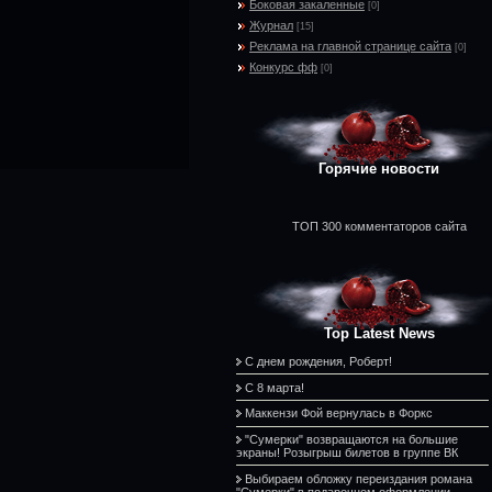
Боковая закаленные
[0]
Журнал
[15]
Реклама на главной странице сайта
[0]
Конкурс фф
[0]
Горячие новости
ТОП 300 комментаторов сайта
Top Latest News
С днем рождения, Роберт!
С 8 марта!
Маккензи Фой вернулась в Форкс
"Сумерки" возвращаются на большие
экраны! Розыгрыш билетов в группе ВК
Выбираем обложку переиздания романа
"Сумерки" в подарочном оформлении