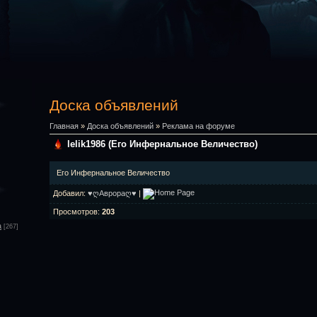
Доска объявлений
Главная
»
Доска объявлений
»
Реклама на форуме
lelik1986 (Его Инфернальное Величество)
Его Инфернальное Величество
Добавил
:
♥ღАврораღ♥
|
Просмотров
:
203
а
[267]