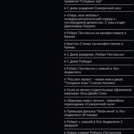
приквела "Голодных игр"
С днем рождения Сумеречной саги
«Умри, моя любовь»:
псевдопсихологический хоррор о
послеродовой депрессии. С ума сходит
Дженнифер Лоуренс
Роберт Паттинсон на кинофестивале в
Каннах
Кристен Стюарт на кинофестивале в
Каннах
С Днем рождения, Роберт Паттинсон!
С Днем Победы!
Роберт Паттинсон с семьёй в Лос-
Анджелесе
"Рассвет жатвы" - новая книга цикла
"Голодные игры" Сьюзен Коллинз
Ушла из жизни создательница «Дневников
вампира» Лиза Джейн Смит
«Вампиры живут вечно» - юбилейное
переиздание «Сумеречной саги»
Премьера фильма "Люби меня" в Лос-
Анджелесе 28 января
Роберт с семьёй в Лос-Анджелесе 3
февраля
Новые снимки Роберта Паттинсона