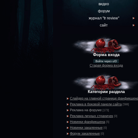
видео
форум
журнал "tr review"
сайт
Форма входа
Войти через uID
Старая форма входа
Категории раздела
Слайдер на главной странице фанфикшен
Реклама в боковой панели сайта
[588]
Реклама на форуме
[173]
Реклама личных страничек
[0]
Новинки фанфикшена
[5]
Новинки закаленные
[0]
Форум закаленные
[0]