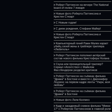
Роберт Паттинсон на вечере The National
board of review 7 января
Новые фото Роберта Паттинсона и
Кристен Стюарт
С Новым годом!
С днем рождения, Стефани Майер!
Новые фото Роберта Паттинсона и
Кристен Стюарт
Компьютерный гений Рами Малек карает
убийц своей жены в трейлере триллера
«Любитель»
Роберт Паттинсон пополнил актёрский
состав нового фильма Кристофера Нолана
Скука или проницательный триллер?
Сериал «Агентство» с Майклом
Фассбендером разделил критиков
Роберт Паттинсон на съёмках фильма
"Драма" в Бостоне и вместе с Дженнифер
Лоуренс на первом кадре ленты "Умри, моя
любовь"
Роберт Паттинсон на съёмках фильма
"Драма" в Бостоне
Новые фото Лили Коллинз
Кадр и закадровый снимок фильма "Микки
17" с Робертом Паттинсоном в главной роли