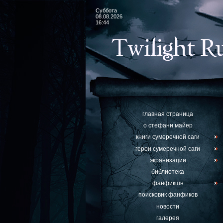
Суббота
08.08.2026
16:44
главная страница
о стефани майер
книги сумеречной саги
герои сумеречной саги
экранизации
библиотека
фанфикшн
поисковик фанфиков
новости
галерея