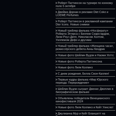
Роберт Паттинсон на турнире по конному
поло 5 октября
Джейми Дорнан в рекламе Diet Coke и
LOEWE Perfumes
Роберт Паттинсон в рекламной кампании
Dior Icons. Новые снимки
Новый трейлер фильма «Носферату»
Роберта Эггерса с Биллом Скарсгардом,
Лили-Роуз Депп, Николасом Холтом,
Уиллемом Дефо и другими
Новый трейлер фильма «Женщина часа»,
режиссёрского дебюта Анны Кендрик
Новые фото Шейлин Вудли и Наоми Уоттс
Новые фото Роберта Паттинсона
Новые фото Лили Коллинз
С днем рождения, Белла Свон-Каллен!
Первые кадры фильма «Мир Юрского
периода: Перерождение»
Шейлин Вудли сыграет Дженис Джоплин в
биографическом фильме
Объявлены победители Венецианского
кинофестиваля 2024
Новые фото Лили Коллинз и Кейт Уинслет
Джулианна Мур и Кейт Бланшетт на