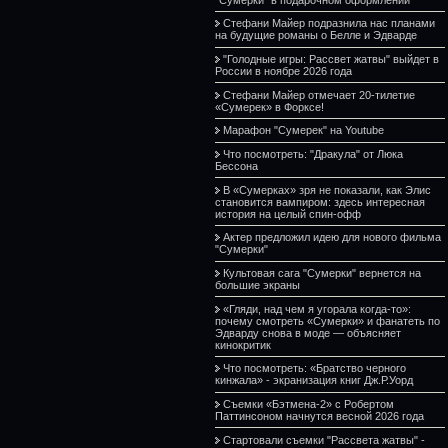
Стефани Майер подразнила нас планами
на будущие романы о Белле и Эдварде
"Голодные игры: Рассвет жатвы" выйдет в
России в ноябре 2026 года
Стефани Майер отмечает 20-тилетие
«Сумерек» в Форксе!
Марафон "Сумерек" на Youtube
Что посмотреть: "Дракула" от Люка
Бессона
В «Сумерках» зря не показали, как Элис
становится вампиром: здесь интересная
история на целый спин-офф
Актер предложил идею для нового фильма
"Сумерки"
Культовая сага "Сумерки" вернется на
большие экраны
«Гляди, над чем я угорала когда-то»:
почему смотреть «Сумерки» и фанатеть по
Эдварду снова в моде — объясняет
кинокритик
Что посмотреть: «Братство черного
кинжала» - экранизация книг Дж.Р.Уорд
Съемки «Бэтмена-2» с Робертом
Паттинсоном начнутся весной 2026 года
Стартовали съемки "Рассвета жатвы" -