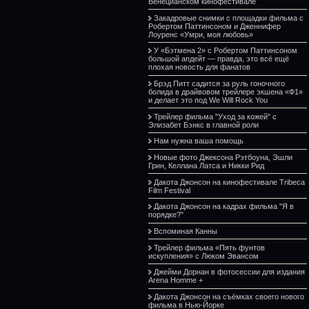
Венецианском кинофестивале
Закадровые снимки с площадки фильма с
Робертом Паттинсоном и Дженнифер
Лоуренс «Умри, моя любовь»
У «Бэтмена 2» с Робертом Паттинсоном
большой апдейт — правда, это всё ещё
плохая новость для фанатов
Брэд Питт садится за руль гоночного
болида в драйвовом трейлере экшена «Ф1»
и делает это под We Will Rock You
Трейлер фильма "Уход за кожей" с
Элизабет Бэнкс в главной роли
Нам нужна ваша помощь
Новые фото Джексона Рэтбоуна, Эшли
Грин, Келлана Латса и Никки Рид
Дакота Джонсон на кинофестивале Tribeca
Film Festival
Дакота Джонсон на кадрах фильма "Я в
порядке?"
Вспоминая Канны
Трейлер фильма «Пять фунтов
искупления» с Люком Эвансом
Джейми Дорнан в фотосессии для издания
Arena Homme +
Дакота Джонсон на съёмках своего нового
фильма в Нью-Йорке